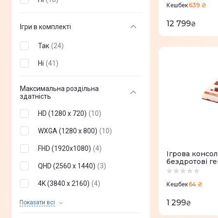
639 ₴
Кешбек
12 799
₴
Ігри в комплекті
Так
(
24
)
Ні
(
41
)
Максимальна роздільна
здатність
HD (1280 x 720)
(
10
)
WXGA (1280 x 800)
(
10
)
FHD (1920x1080)
(
4
)
Ігрова консол
бездротові ге
QHD (2560 x 1440)
(
3
)
4K (3840 x 2160)
(
4
)
64 ₴
Кешбек
8К (7680 х 4320)
(
14
)
1 299
Показати всi
₴