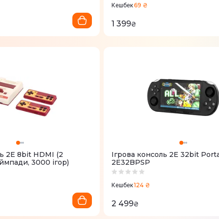
69 ₴
Кешбек
1 399
₴
ь 2Е 8bit HDMI (2
Ігрова консоль 2Е 32bit Port
ймпади, 3000 ігор)
2E32BPSP
124 ₴
Кешбек
2 499
₴