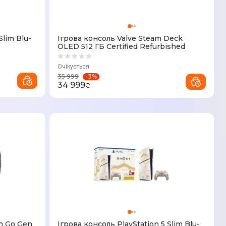
Slim Blu-
Ігрова консоль Valve Steam Deck
OLED 512 ГБ Certified Refurbished
Очікується
-
3
%
35 999
34 999
₴
n Go Gen
Ігрова консоль PlayStation 5 Slim Blu-