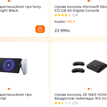
 дистанційної гри Sony
Ігрова консоль Microsoft Xbo
night Black
512 GB All-Digital Console
8
1 199 ₴
Кешбек
23 999
₴
 дистанційної гри
Ігрова консоль 2Е 16bit HDMI
rtal
бездротові геймпади, 913 іго
2E16BHDWS913
2