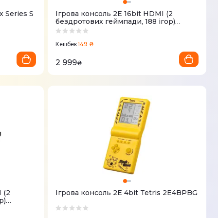
x Series S
Ігрова консоль 2Е 16bit HDMI (2
бездротових геймпади, 188 ігор)
2E16BHDWS188
149 ₴
Кешбек
2 999
₴
 (2
Ігрова консоль 2Е 4bit Tetris 2E4BPBG
р)