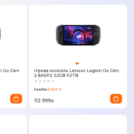
n Go Gen
Ігрова консоль Lenovo Legion Go Gen
2 8ASP2 32GB F2TB
5 649 ₴
Кешбек
112 999
₴