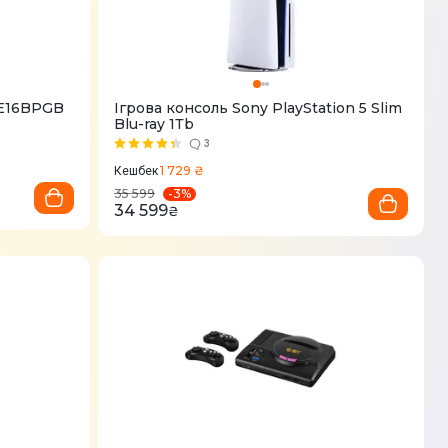
2E16BPGB
Ігрова консоль Sony PlayStation 5 Slim
Blu-ray 1Тb
3
1 729 ₴
Кешбек
-
3
%
35 599
34 599
₴