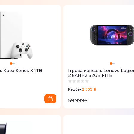
ь Xbox Series X 1TB
Ігрова консоль Lenovo Legio
2 8AHP2 32GB F1TB
2 999 ₴
Кешбек
59 999
₴