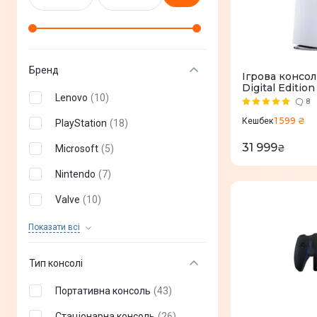
Бренд
Ігрова консол
Digital Edition
Lenovo
(
10
)
8
1 599 ₴
Кешбек
PlayStation
(
18
)
31 999
₴
Microsoft
(
5
)
Nintendo
(
7
)
Valve
(
10
)
Asus
(
2
)
Показати всi
Game Box
(
6
)
Тип консолі
2E
(
8
)
Портативна консоль
(
43
)
MSI
(
3
)
Стаціонарна консоль
(
26
)