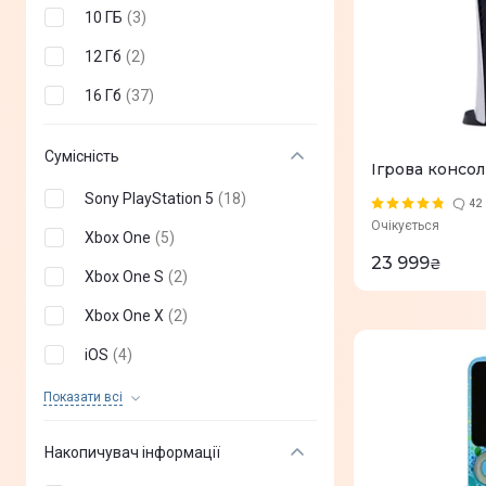
10 ГБ
(
3
)
12 Гб
(
2
)
16 Гб
(
37
)
Сумісність
Ігрова консол
Sony PlayStation 5
(
18
)
42
Очікується
Xbox One
(
5
)
23 999
₴
Xbox One S
(
2
)
Xbox One X
(
2
)
iOS
(
4
)
Xbox Series S
(
3
)
Показати всi
Android
(
4
)
Накопичувач інформації
Windows 10
(
6
)