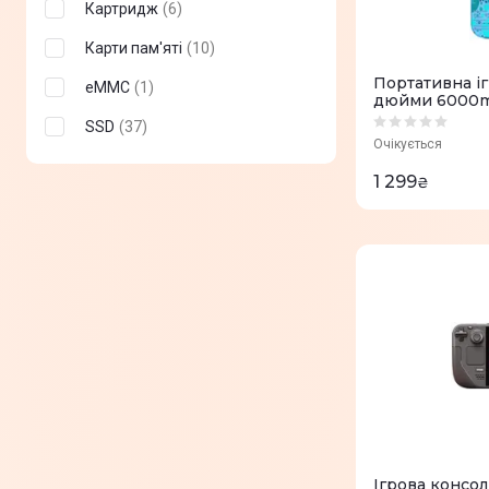
Картридж
(
6
)
Xbox Series Х
(
4
)
Карти пам'яті
(
10
)
ПК
(
4
)
Портативна іг
eMMC
(
1
)
дюйми 6000m
SSD
(
37
)
Очікується
1 299
₴
Ігрова консол