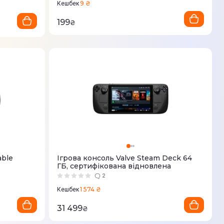
9 ₴
Кешбек
199
₴
able
Ігрова консоль Valve Steam Deck 64
ГБ, сертифікована відновлена
2
1 574 ₴
Кешбек
31 499
₴