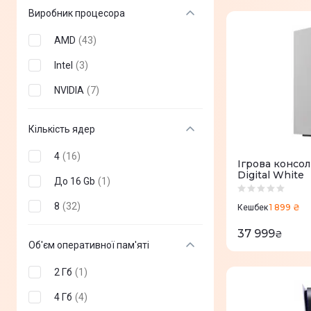
Виробник процесора
AMD
(
43
)
Intel
(
3
)
NVIDIA
(
7
)
Кількість ядер
4
(
16
)
Ігрова консол
Digital White
До 16 Gb
(
1
)
8
(
32
)
1 899 ₴
Кешбек
37 999
₴
Об'єм оперативної пам'яті
2 Гб
(
1
)
4 Гб
(
4
)