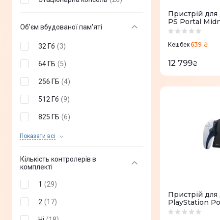
Пристрій для
PS Portal Mid
Об'єм вбудованої пам'яті
639 ₴
Кешбек
32 Гб
(
3
)
12 799
₴
64 ГБ
(
5
)
256 ГБ
(
4
)
512 Гб
(
9
)
825 ГБ
(
6
)
1 Тб
(
23
)
Показати всi
2 Тб
(
2
)
Кількість контролерів в
комплекті
1
(
29
)
Пристрій для
2
(
17
)
PlayStation Po
Ні
(
18
)