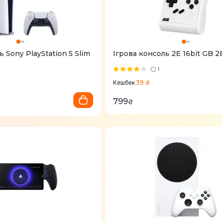
ь Sony PlayStation 5 Slim
Ігрова консоль 2Е 16bit GB 
1
39 ₴
Кешбек
799
₴