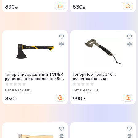
830
830
₴
₴
Топор универсальный TOPEX
Топор Neo Tools 340г,
рукоятка стекловолокно 45см
рукоятка стальная
1000г
Нет в наличии
Нет в наличии
850
990
₴
₴