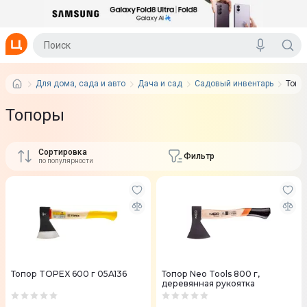
Для дома, сада и авто
Дача и сад
Садовый инвентарь
Топо
Топоры
Сортировка
Фильтр
по популярности
Топор TOPEX 600 г 05A136
Топор Neo Tools 800 г,
деревянная рукоятка