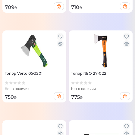
709
710
₴
₴
Топор Verto 05G201
Топор NEO 27-022
Нет в наличии
Нет в наличии
750
775
₴
₴