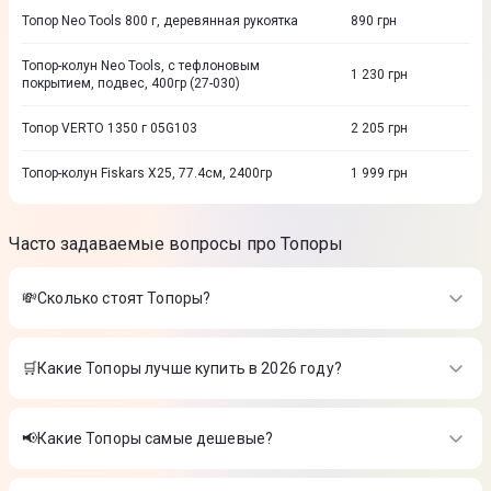
Топор Neo Tools 800 г, деревянная рукоятка
890
грн
Топор-колун Neo Tools, с тефлоновым
1 230
грн
покрытием, подвес, 400гр (27-030)
Топор VERTO 1350 г 05G103
2 205
грн
Топор-колун Fiskars Х25, 77.4см, 2400гр
1 999
грн
Часто задаваемые вопросы про Топоры
💸Сколько стоят Топоры?
Стоимость товаров в категории Топоры в интернет-магазине
Цитрус
🛒Какие Топоры лучше купить в 2026 году?
Топор TOPEX 600 г 05A136
-
580 ₴
Самые лучшие Топоры в 2026 году по мнению интернет-
Топор универсальный TOPEX рукоятка стекловолокно
магазина Цитрус
69.5см 1250 г
-
1 150 ₴
📢Какие Топоры самые дешевые?
Топор Verto 05G201
-
750 ₴
Топор TOPEX 600 г 05A136
-
580 ₴
На сегодня самые дешевые Топоры
Топор универсальный TOPEX рукоятка стекловолокно