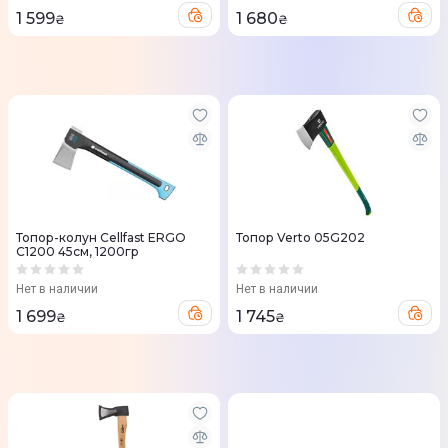
1 599
1 680
₴
₴
Топор-колун Cellfast ERGO
Топор Verto 05G202
C1200 45см, 1200гр
Нет в наличии
Нет в наличии
1 699
1 745
₴
₴