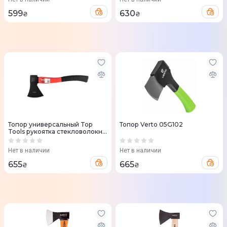
599
630
₴
₴
Топор универсальный Top
Топор Verto 05G102
Tools рукоятка стекловолокно
47см 1000г
Нет в наличии
Нет в наличии
655
665
₴
₴