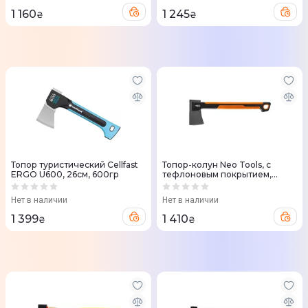
1 160
1 245
₴
₴
Топор туристический Cellfast
Топор-колун Neo Tools, с
ERGO U600, 26см, 600гр
тефлоновым покрытием,
подвес, 44.8см, 700гр
Нет в наличии
Нет в наличии
1 399
1 410
₴
₴