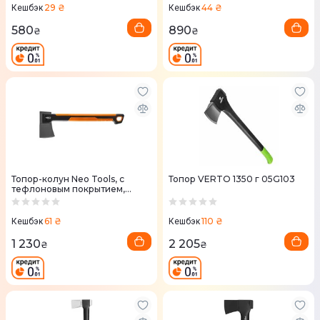
29 ₴
44 ₴
Кешбэк
Кешбэк
580
890
₴
₴
Топор-колун Neo Tools, с
Топор VERTO 1350 г 05G103
тефлоновым покрытием,
подвес, 400гр (27-030)
61 ₴
110 ₴
Кешбэк
Кешбэк
1 230
2 205
₴
₴