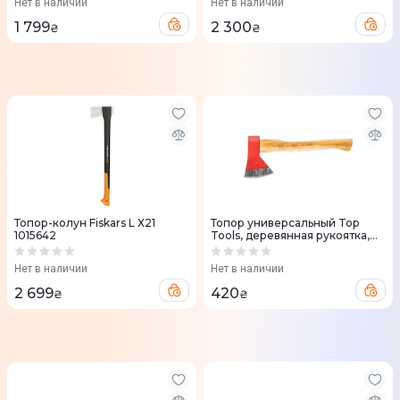
Нет в наличии
Нет в наличии
1 799
2 300
₴
₴
Топор-колун Fiskars L Х21
Топор универсальный Top
1015642
Tools, деревянная рукоятка,
40см, 800гр
Нет в наличии
Нет в наличии
2 699
420
₴
₴