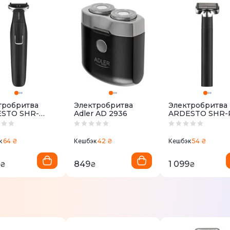
тробритва
Электробритва
Электробритва
STO SHR-
Adler AD 2936
ARDESTO SHR-
64 ₴
42 ₴
54 ₴
к
Кешбэк
Кешбэк
849
1 099
₴
₴
₴