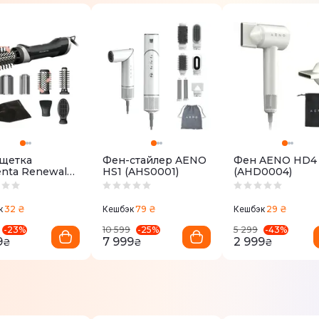
щетка
Фен-стайлер AENO
Фен AENO HD4
nta Renewal
HS1 (AHS0001)
(AHD0004)
 Active
40F0
32 ₴
79 ₴
29 ₴
к
Кешбэк
Кешбэк
-
23
%
-
25
%
-
43
%
10 599
5 299
9
7 999
2 999
₴
₴
₴