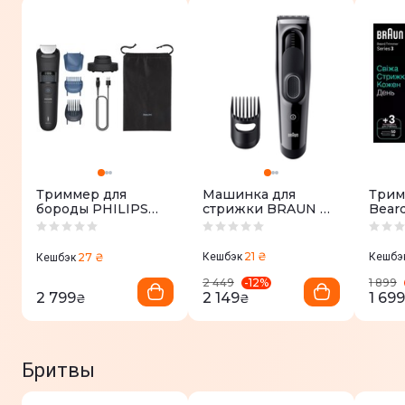
Триммер для
Машинка для
Трим
бороды PHILIPS
стрижки BRAUN HC
Bear
BT5780/15 серии
5310
BT34
5000
21 ₴
27 ₴
Кешбэк
Кешбэ
Кешбэк
-
12
%
2 449
1 899
2 799
2 149
1 699
₴
₴
Бритвы