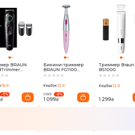
мер BRAUN
Бикини-триммер
Триммер Braun
dTrimmer
BRAUN FG1100
BS1000
11
(Грумер) Pink
16 ₴
10 ₴
к
Кешбэк
12 ₴
Кешбэк
-
11
%
-
8
%
1 199
1 099
1 299
₴
₴
₴