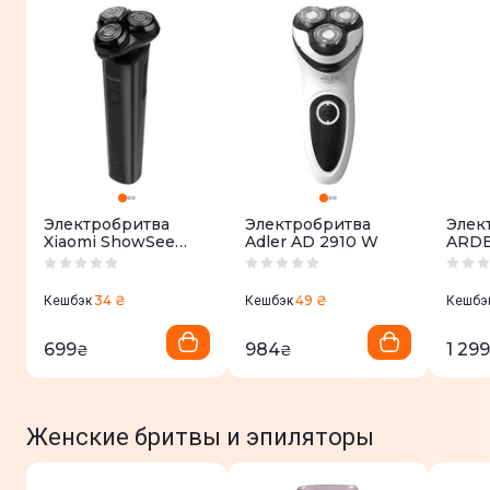
Электробритва
Электробритва
Элек
Xiaomi ShowSee
Adler AD 2910 W
ARDE
F302-BK
PTR1
34 ₴
49 ₴
Кешбэк
Кешбэк
Кешбэ
699
984
1 299
₴
₴
Женские бритвы и эпиляторы