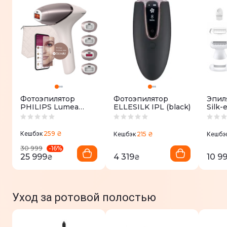
Фотоэпилятор
Фотоэпилятор
Эпил
PHILIPS Lumea
ELLESILK IPL (black)
Silk-
серии 9900
(8074
BRI977/00 с
технологией
259 ₴
Кешбэк
215 ₴
Кешбэк
Кешбэ
SenseIQ
-
16
%
30 999
25 999
4 319
10 9
₴
₴
Уход за ротовой полостью