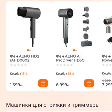
Фен AENO HD2
Фен AENO AI
Фен-
(AHD0002)
ProDryer HD5G
Rowe
(AHD0005G)
Brush
UB95
13 ₴
69 ₴
Кешбэ
Кешбэк
Кешбэк
4 299
1 399
6 999
3 29
₴
₴
Машинки для стрижки и триммеры