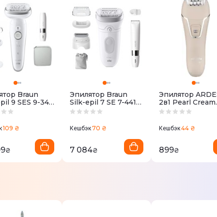
ятор Braun
Эпилятор Braun
Эпилятор ARD
epil 9 SES 9-341
Silk-epil 7 SE 7-441
2в1 Pearl Cream
3176)
(80743165)
LESH-Y700PER
LESH-Y700PER
109 ₴
70 ₴
44 ₴
к
Кешбэк
Кешбэк
99
7 084
899
₴
₴
₴