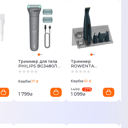
Триммер для тела
Триммер
М
PHILIPS BG3480/15
ROWENTA
с
серии 3000
TN3651F0
R
B
E
10 ₴
17 ₴
Кешбэк
Кешбэк
Ке
-
27
%
1 499
1 799
1 099
3 
₴
₴