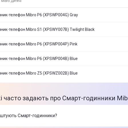
 Mibro Дитячі
ник-телефон Mibro P6 (XPSWP004G) Gray
ник-телефон Mibro S1 (XPSWY007B) Twilight Black
ник-телефон Mibro P6 (XPSWP004P) Pink
ник-телефон Mibro P6 (XPSWP004B) Blue
ник-телефон Mibro Z5 (XPSWZ002B) Blue
кі часто задають про Смарт-годинники Mib
оштують Смарт-годинники?