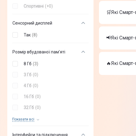
Вартість тов
Спортивні
(
+
0
)
Apple Watc
🛒Які Смарт-
Смарт-годи
Смарт-годи
Сенсорний дисплей
Найкращі Сма
Так
(
8
)
Apple Watc
📢Які Смарт
Смарт-годи
Смарт-годи
Розмір вбудованої пам'яті
На сьогодні
Apple Watc
🔥Які Смарт-
8 Гб
(
3
)
Смарт-годи
Смарт-годи
3 Гб
(
0
)
ТОП-3 дороги
4 Гб
(
0
)
Apple Watc
Смарт-годи
16 Гб
(
0
)
Смарт-годи
32 Гб
(
0
)
24 Мб
(
0
)
Показати всi
64 Гб
(
0
)
Інтерфейси та підключення