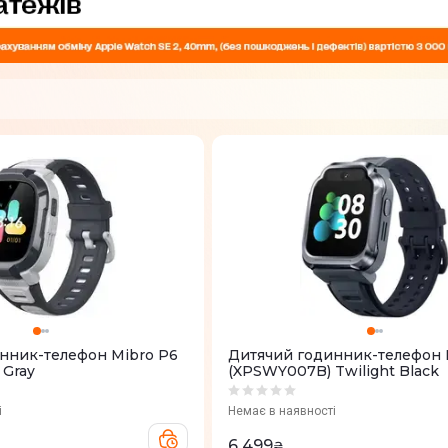
нник-телефон Mibro P6
Дитячий годинник-телефон M
Gray
(XPSWY007B) Twilight Black
і
Немає в наявності
6 499
₴