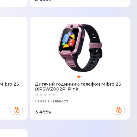
Mibro Z5
Дитячий годинник-телефон Mibro Z5
(XPSWZ002P) Pink
Немає в наявності
3 499
₴