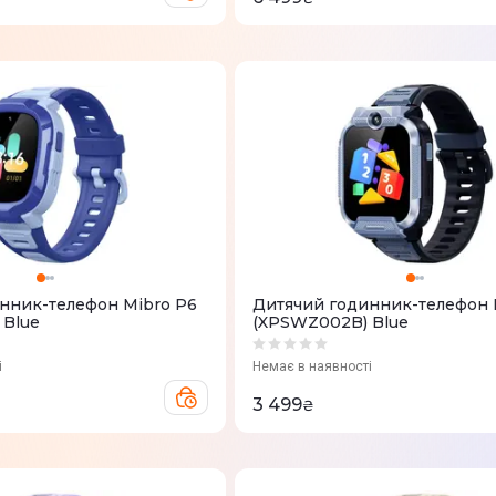
нник-телефон Mibro P6
Дитячий годинник-телефон 
 Blue
(XPSWZ002B) Blue
і
Немає в наявності
3 499
₴