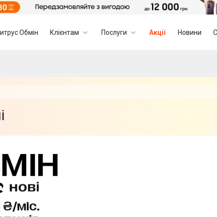
итрус Обмін
Клієнтам
Послуги
Акції
Новини
і