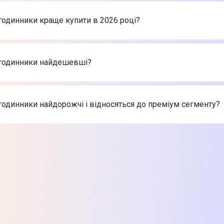
арів в категорії Смарт-годинники в інтернет-магазині Цитру
h SE 3 GPS 40 mm Starlight Aluminium Case with Starlight Spo
годинники краще купити в 2026 році?
нник Samsung Galaxy Watch8 Classic White
-
16 999 ₴
нник Amazfit Active 3 Premium W2559GL2N Синій
-
6 999 ₴
рт-годинники в 2026 році на думку інтернет-магазину Цит
h SE 3 GPS 40 mm Starlight Aluminium Case with Starlight Spo
-годинники найдешевші?
нник Samsung Galaxy Watch8 Classic White
-
16 999 ₴
нник Amazfit Active 3 Premium W2559GL2N Синій
-
6 999 ₴
 найдешевші Смарт-годинники
h SE 3 GPS 40 mm Starlight Aluminium Case with Starlight Spo
годинники найдорожчі і відносяться до преміум сегменту?
нник Samsung Galaxy Watch8 Classic White
-
16 999 ₴
нник Amazfit Active 3 Premium W2559GL2N Синій
-
6 999 ₴
х товарів з категорії Смарт-годинники в Цитрусі
h SE 3 GPS 40 mm Starlight Aluminium Case with Starlight Spo
нник Samsung Galaxy Watch8 Classic White
-
16 999 ₴
нник Amazfit Active 3 Premium W2559GL2N Синій
-
6 999 ₴