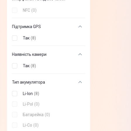
NFC
(
0
)
Підтримка GPS
Так
(
8
)
Наявність камери
Так
(
8
)
Тип акумулятора
Li-Ion
(
8
)
Li-Pol
(
0
)
Батарейка
(
0
)
Li-Co
(
0
)