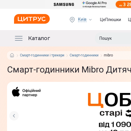
Київ
ЦеПлюшки
Ц
Каталог
Смарт-годинники і трекери
Смарт-годинники
mibro
Смарт-годинники Mibro Дитяч