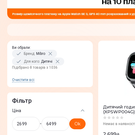
Ви обрали
:
Бренд
:
Mibro
Для кого
:
Дитячі
Пiдiбрано 8 товарів з 1036
Очистити всi
Фільтр
Дитячий годи
Ціна
(XPSWP004G) 
-
Ok
Немає в наявност
2 699
₴