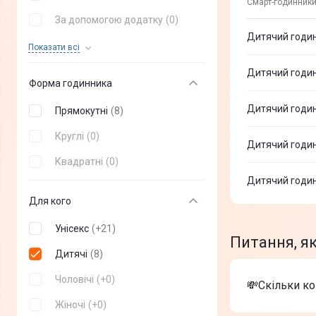
Смарт-годинники
Jaguar
(
+
0
)
За допомогою додатку
(
0
)
SUUNTO
(
+
0
)
Дитячий годин
Сповіщення про дзвінки
(
0
)
Показати всi
Festina
(
+
0
)
Можливість розмовляти
(
0
)
Дитячий годин
Nothing
(
+
0
)
Форма годинника
OPPO
(
+
0
)
Дитячий годин
Прямокутні
(
8
)
Ticwatch
(
+
0
)
Круглі
(
0
)
Дитячий годин
Fossil
(
+
0
)
Квадратні
(
0
)
Дитячий годин
Polar
(
+
0
)
Для кого
Globex
(
+
0
)
Унісекс
(
+
21
)
Michael Kors
(
+
0
)
Питання, я
Дитячі
(
8
)
Oukitel
(
+
0
)
Чоловічі
(
+
0
)
realme
(
+
0
)
💸Скільки к
Жіночі
(
+
0
)