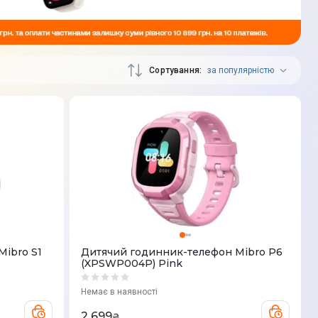
Сортування
за популярністю
ibro S1
Дитячий годинник-телефон Mibro P6
(XPSWP004P) Pink
Немає в наявності
2 699
₴