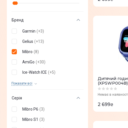
Бренд
Garmin
(
+
3
)
Gelius
(
+
13
)
Mibro
(
8
)
AmiGo
(
+
30
)
Ice-Watch ICE
(
+
5
)
Дитячий годи
GOGPS
(
+
20
)
(XPSWP004B)
Показати всi
ELARI
(
+
12
)
Немає в наявност
Серія
Garmix
(
+
9
)
2 699
₴
Mibro P6
(
3
)
Blackview
(
+
2
)
Mibro S1
(
3
)
Apple
(
+
0
)