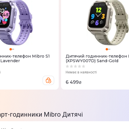
нник-телефон Mibro S1
Дитячий годинник-телефон M
Lavender
(XPSWY007D) Sand-Gold
і
Немає в наявності
6 499
₴
арт-годинники Mibro Дитячі