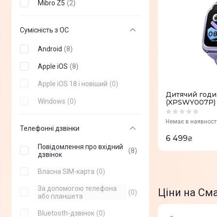
Mibro Z5
(
2
)
Samsung
(
+
0
)
Redmi
(
+
0
)
Сумісність з ОС
Amazfit
(
+
0
)
Android
(
8
)
Huawei
(
+
0
)
Apple iOS
(
8
)
Xiaomi
(
+
0
)
Apple iOS 18 і новіший
(
0
)
Дитячий годи
Proove
(
+
0
)
Windows
(
0
)
(XPSWY007P) 
KOSPET
(
+
0
)
Немає в наявност
Телефонні дзвінки
Casio
(
+
0
)
6 499
₴
Повідомлення про вхідний
Black Shark
(
+
0
)
(
8
)
дзвінок
HiFuture
(
+
0
)
Власна SIM-карта
(
0
)
Canyon
(
+
0
)
За допомогою телефона
Ціни на См
(
0
)
або планшета
2E
(
+
0
)
Bluetooth-дзвінок
(
0
)