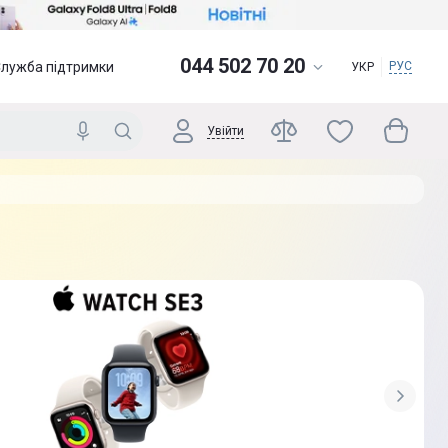
044 502 70 20
Служба підтримки
РУС
УКР
Увійти