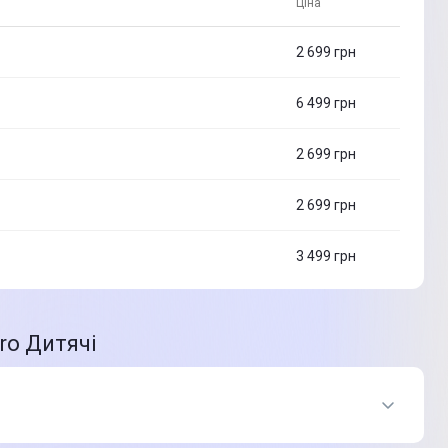
Ціна
2 699
грн
6 499
грн
2 699
грн
2 699
грн
3 499
грн
ro Дитячі