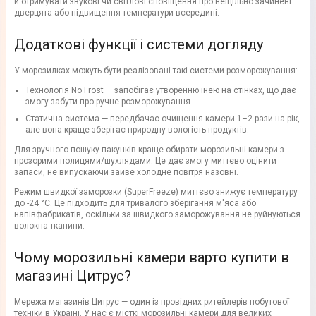
й отримувати звукові чи світлові сповіщення про нещільно зачинені
дверцята або підвищення температури всередині.
Додаткові функції і системи догляду
У морозилках можуть бути реалізовані такі системи розморожування:
Технологія No Frost — запобігає утворенню інею на стінках, що дає
змогу забути про ручне розморожування.
Статична система — передбачає очищення камери 1–2 рази на рік,
але вона краще зберігає природну вологість продуктів.
Для зручного пошуку пакунків краще обирати морозильні камери з
прозорими полицями/шухлядами. Це дає змогу миттєво оцінити
запаси, не випускаючи зайве холодне повітря назовні.
Режим швидкої заморозки (SuperFreeze) миттєво знижує температуру
до -24 °C. Це підходить для тривалого зберігання м'яса або
напівфабрикатів, оскільки за швидкого заморожування не руйнуються
волокна тканини.
Чому морозильні камери варто купити в
магазині Цитрус?
Мережа магазинів Цитрус — один із провідних ритейлерів побутової
техніки в Україні. У нас є місткі морозильні камери для великих