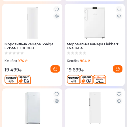
Морозильна камера Snaige
Морозильна камера Liebherr
F21SM-TT000EH
FNe 1404
974 ₴
984 ₴
Кешбек
Кешбек
19 499
19 699
₴
₴