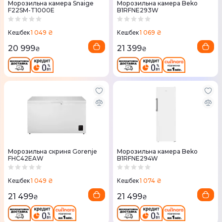
Морозильна камера Snaige
Морозильна камера Beko
F22SM-T1000E
B1RFNE293W
1 049 ₴
1 069 ₴
Кешбек
Кешбек
20 999
21 399
₴
₴
Морозильна скриня Gorenje
Морозильна камера Beko
FHC42EAW
B1RFNE294W
1 049 ₴
1 074 ₴
Кешбек
Кешбек
21 499
21 499
₴
₴