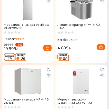
Морозильна камера Vestfrost
Льодогенератор MPM, MKD-
VFR170WNF
04M
999 ₴
Кешбек
234 ₴
Кешбек
-
9
%
21 999
4 699
19 999
₴
₴
Морозильна камера MPM-46-
Морозильна скриня
ZS-01B
GRUNHELM GCFW-100