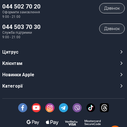
044 502 70 20
Дзвiнок
Оформити замовлення
9:00 - 21:00
044 503 70 30
Дзвiнок
Служба підтримки
9:00 - 21:00
Цитрус
Кар’єра
Клієнтам
Магазини
Публічні оферти
Новинки Apple
Для ЗМІ
Відеоогляди
iPhone 17
Категорії
Оптовим клієнтам
Акції, розіграші, призи
iPhone 17 Pro
Аудіо
Служба підтримки клієнтів
Інструкції та прошивки
iPhone 17 Pro Max
Техніка Apple
Про Компанію
Доставка
iPhone Air
Смартфони
Новини
Оплата
AirPods Pro 3
Техніка для кухні
Безготівковий розрахунок
Гарантійні умови