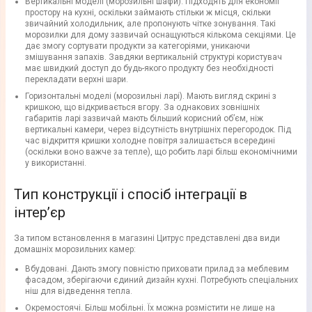
Вертикальні моделі (морозильні шафи). Підходять для економії
простору на кухні, оскільки займають стільки ж місця, скільки
звичайний холодильник, але пропонують чітке зонування. Такі
морозилки для дому зазвичай оснащуються кількома секціями. Це
дає змогу сортувати продукти за категоріями, уникаючи
змішування запахів. Завдяки вертикальній структурі користувач
має швидкий доступ до будь-якого продукту без необхідності
перекладати верхні шари.
Горизонтальні моделі (морозильні ларі). Мають вигляд скрині з
кришкою, що відкривається вгору. За однакових зовнішніх
габаритів ларі зазвичай мають більший корисний об’єм, ніж
вертикальні камери, через відсутність внутрішніх перегородок. Під
час відкриття кришки холодне повітря залишається всередині
(оскільки воно важче за тепле), що робить ларі більш економічними
у використанні.
Тип конструкції і спосіб інтеграції в
інтер’єр
За типом встановлення в магазині Цитрус представлені два види
домашніх морозильних камер:
Вбудовані. Дають змогу повністю приховати прилад за меблевим
фасадом, зберігаючи єдиний дизайн кухні. Потребують спеціальних
ніш для відведення тепла.
Окремостоячі. Більш мобільні. Їх можна розмістити не лише на