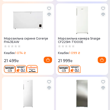
Морозильна скриня Gorenje
Морозильна камера Snaige
FH43EAW
CF22SM-T1000E
1 074 ₴
1 099 ₴
Кешбек
Кешбек
21 499
21 999
₴
₴