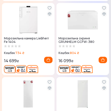
Морозильна камера Liebherr
Морозильна скриня
Fe 1404
GRUNHELM GCFW-380
734 ₴
804 ₴
Кешбек
Кешбек
14 699
16 099
₴
₴