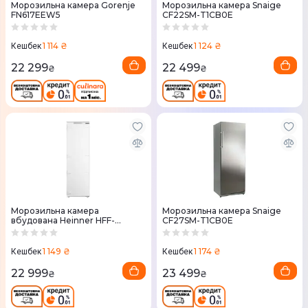
Морозильна камера Gorenje
Морозильна камера Snaige
FN617EEW5
CF22SM-T1CB0E
1 114 ₴
1 124 ₴
Кешбек
Кешбек
22 299
22 499
₴
₴
Морозильна камера
Морозильна камера Snaige
вбудована Heinner HFF-
CF27SM-T1CB0E
BIM212NFCE++
1 149 ₴
1 174 ₴
Кешбек
Кешбек
22 999
23 499
₴
₴