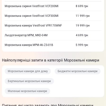
Морозильна скриня Vestfrost VCF200MI
8 699
грн
Морозильна скриня Vestfrost VCF300MI
11 999
грн
Морозильна камера Vestfrost VFR170WNF
19 999
грн
Льодогенератор MPM, MKD-04M
4 699
грн
Морозильна камера MPM-46-ZS-01B
5 999
грн
Найпопулярніші запити в категорії Морозильні камери
Морозильні камери для дому
Бюджетні морозильні камери
Вертикальні морозильні камери
Маленькі морозильні камери
Питання, які часто задають про Морозильні камери