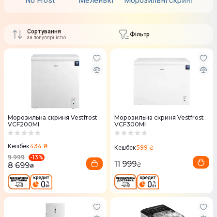
No Frost
Меленькі
Морозильні скрині
Вбу
Сортування
Фільтр
за популярністю
Морозильна скриня Vestfrost
Морозильна скриня Vestfrost
VCF200MI
VCF300MI
434 ₴
Кешбек
599 ₴
Кешбек
-
13
%
9 999
11 999
8 699
₴
₴