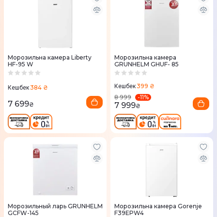
Морозильна камера Liberty
Морозильна камера
HF-95 W
GRUNHELM GHUF- 85
399 ₴
Кешбек
384 ₴
Кешбек
-
11
%
8 999
7 699
7 999
₴
₴
Морозильный ларь GRUNHELM
Морозильна камера Gorenje
GCFW-145
F39EPW4