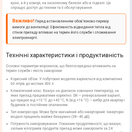
кухні, а й у коморі, на заскленому балконі або в підвалі. Це
спрощує доступ до техніки та її обслуговування.
Важливо!
Перед встановленням обов'язково перевір
вимоги до вентиляції. Ефективність відведення тепла від
стінок приладу впливає на термін його служби і споживання
електроенергії.
Технічні характеристики і продуктивність
Основні параметри морозилок, що безпосередньо впливають на
термін служби і якість заморозки:
Корисний об’єм. У побутових моделях варіюється від компактних
60 літрів до містких 400 л.
Кліматичний клас. Вказує на діапазон зовнішніх температур, за
яких прилад працюватиме коректно. SN — універсальний варіант,
що працює від +10 °C до +43 °C, N (від +16 °C) — вибір для квартир і
будинків із постійним опаленням.
Тип компресора. Може бути звичайний або інверторний. Інверторні
моделі працюють майже безшумно (38–40 дБ).
Потужність заморожування. Показник продуктивності, що вказує,
скільки кілограмів продуктів прилад може заморозити за 24