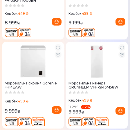
FH10SG-T1000EH
449 ₴
459 ₴
Кешбек
Кешбек
8 999
9 199
₴
₴
Морозильна скриня Gorenje
Морозильна камера
FH14EAW
GRUNHELM VFH-S143M58W
499 ₴
Кешбек
499 ₴
Кешбек
-
12
%
11 299
9 999
9 999
₴
₴