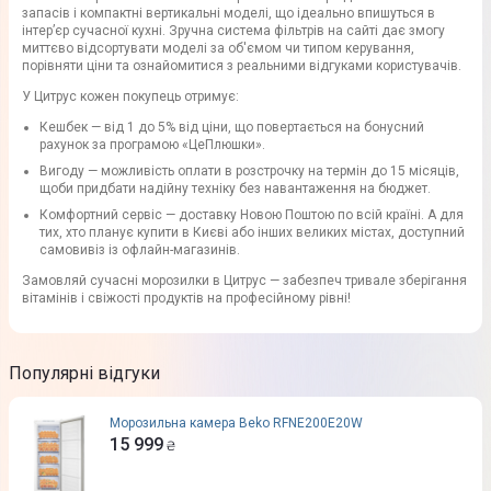
запасів і компактні вертикальні моделі, що ідеально впишуться в
інтер’єр сучасної кухні. Зручна система фільтрів на сайті дає змогу
миттєво відсортувати моделі за об'ємом чи типом керування,
порівняти ціни та ознайомитися з реальними відгуками користувачів.
У Цитрус кожен покупець отримує:
Кешбек — від 1 до 5% від ціни, що повертається на бонусний
рахунок за програмою «ЦеПлюшки».
Вигоду — можливість оплати в розстрочку на термін до 15 місяців,
щоби придбати надійну техніку без навантаження на бюджет.
Комфортний сервіс — доставку Новою Поштою по всій країні. А для
тих, хто планує купити в Києві або інших великих містах, доступний
самовивіз із офлайн-магазинів.
Замовляй сучасні морозилки в Цитрус — забезпеч тривале зберігання
вітамінів і свіжості продуктів на професійному рівні!
Популярні відгуки
Морозильна камера Beko RFNE200E20W
15 999
₴