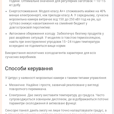
години. Оптимальне значення для регулярних заготовок — 10–15
кг/добу.
Енергоспоживання. Моделі класу A++ споживають майже на 40%
менше електроенергії, ніж прилади класу A. У середньому, сучасна
морозильна камера витрачає від 150 до 250 кВт·год на рік, що
суттєво знижує навантаження на сімейний бюджет у
довгостроковій перспективі.
Автономне збереження холоду. Забезпечує безпеку продуктів у
разі аварійних ситуацій. У моделях із товстою термоізоляцією,
навіть при знеструмленні упродовж 15–24 годин температура
всередині не підніметься вище норми.
Використання екологічних холодоагентів характерне для всіх
сучасних виробників.
Способи керування
У Цитрус у наявності морозильні камери з такими типами управління:
Механічне. Надійне і просте, зазвичай реалізоване у вигляді
поворотного перемикача.
Електронне. Дає змогу виставити температуру до градуса. Часто
супроводжується зовнішнім дисплеєм, де відображаються поточні
параметри охолодження й активовані функції.
Сенсорні панелі дають змогу не лише точно налаштовувати градус, а