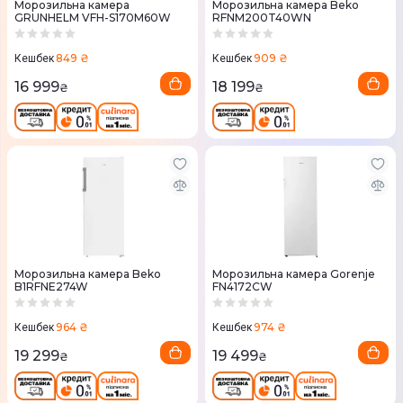
Морозильна камера
Морозильна камера Beko
GRUNHELM VFH-S170M60W
RFNM200T40WN
849 ₴
909 ₴
Кешбек
Кешбек
16 999
18 199
₴
₴
Морозильна камера Beko
Морозильна камера Gorenje
B1RFNE274W
FN4172CW
964 ₴
974 ₴
Кешбек
Кешбек
19 299
19 499
₴
₴