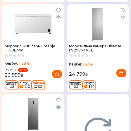
Морозильний ларь Gorenje
Морозильна камера Hisense
FH50EAW
FV298N4ACE
1 199 ₴
Кешбек
247 ₴
Кешбек
-
5
%
25 199
24 799
23 999
₴
₴