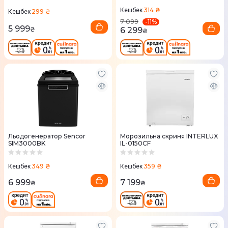
314 ₴
Кешбек
299 ₴
Кешбек
-
11
%
7 099
5 999
6 299
₴
₴
Льодогенератор Sencor
Морозильна скриня INTERLUX
SIM3000BK
IL-0150CF
349 ₴
359 ₴
Кешбек
Кешбек
6 999
7 199
₴
₴