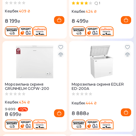
1
409 ₴
424 ₴
Кешбек
Кешбек
8 199
8 499
₴
₴
Морозильна скриня
Морозильна скриня EDLER
GRUNHELM GCFW-200
ED-200A
434 ₴
Кешбек
444 ₴
Кешбек
-
12
%
9 899
8 888
8 699
₴
₴