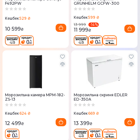
F492PW
GRUNHELM GCFW-300
599 ₴
Кешбек
529 ₴
Кешбек
-
14
%
13 999
10 599
11 999
₴
₴
Морозильна камера MPM-182-
Морозильна скриня EDLER
ZS-13
ED-350A
624 ₴
669 ₴
Кешбек
Кешбек
12 499
13 399
₴
₴