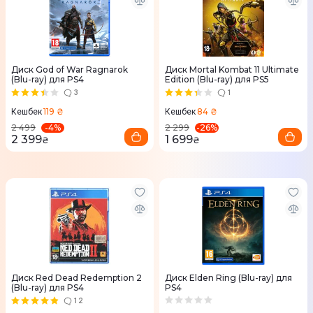
Диск God of War Ragnarok
Диск Mortal Kombat 11 Ultimate
(Blu-ray) для PS4
Edition (Blu-ray) для PS5
3
1
119 ₴
84 ₴
Кешбек
Кешбек
-
4
%
-
26
%
2 499
2 299
2 399
1 699
₴
₴
Диск Red Dead Redemption 2
Диск Elden Ring (Blu-ray) для
(Blu-ray) для PS4
PS4
12