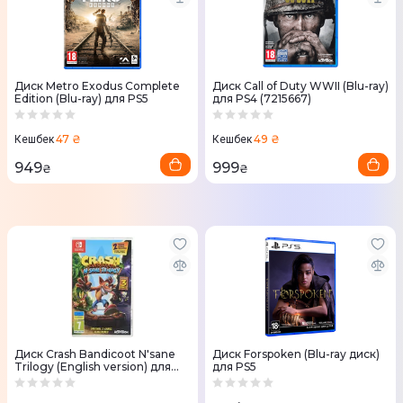
Диск Metro Exodus Complete
Диск Call of Duty WWII (Blu-ray)
Edition (Blu-ray) для PS5
для PS4 (7215667)
47 ₴
49 ₴
Кешбек
Кешбек
949
999
₴
₴
Диск Crash Bandicoot N'sane
Диск Forspoken (Blu-ray диск)
Trilogy (English version) для
для PS5
Nintendo Switch (88199EN)