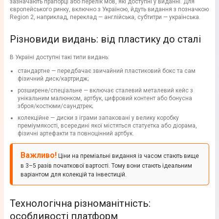
зазначають прапорці або перелік мов, які доступні у виданні. Для
європейського ринку, включно з Україною, йдуть видання з позначкою
Region 2, наприклад, переклад — англійська, субтитри — українська.
Різновиди видань: від пластику до сталі
В Україні доступні такі типи видань:
стандартне — передбачає звичайний пластиковий бокс та сам
фізичний диск/картридж;
розширене/спеціальне — включає сталевий металевий кейс з
унікальним малюнком, артбук, цифровий контент або бонусна
зброя/костюми/саундтрек;
колекційне — диски з іграми запаковані у велику коробку
преміумякості, всередині якої містяться статуетка або діорама,
фізичні артефакти та повноцінний артбук.
Важливо!
Ціни на преміальні видання із часом стають вище
в 3–5 разів початкової вартості. Тому вони стають ідеальним
варіантом для колекцій та інвестицій.
Технологічна різноманітність:
особливості платформ