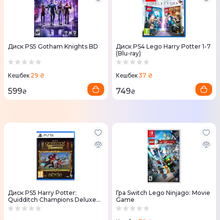
Диск PS5 Gotham Knights BD
Диск PS4 Lego Harry Potter 1-7
(Blu-ray)
29 ₴
37 ₴
Кешбек
Кешбек
599
749
₴
₴
Диск PS5 Harry Potter:
Гра Switch Lego Ninjago: Movie
Quidditch Champions Deluxe
Game
Edition (Blu-ray)