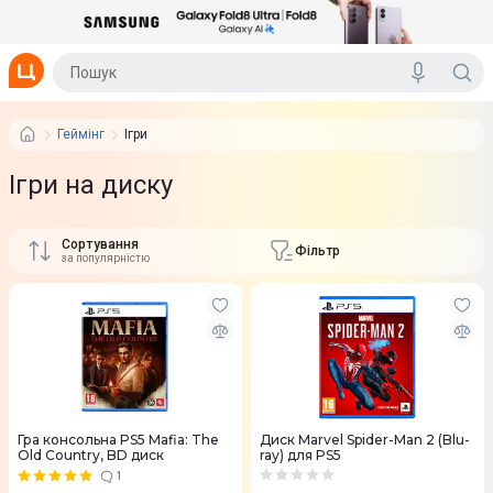
Геймінг
Ігри
Ігри на диску
Сортування
Фільтр
за популярністю
Гра консольна PS5 Mafia: The
Диск Marvel Spider-Man 2 (Blu-
Old Country, BD диск
ray) для PS5
1