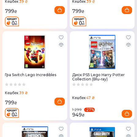
39 ₴
39 ₴
Кешбек
Кешбек
799
799
₴
₴
Гра Switch Lego Incredibles
Диск PS5 Lego Harry Potter
Collection (Blu-ray)
39 ₴
Кешбек
47 ₴
Кешбек
799
₴
-
27
%
1 299
949
₴