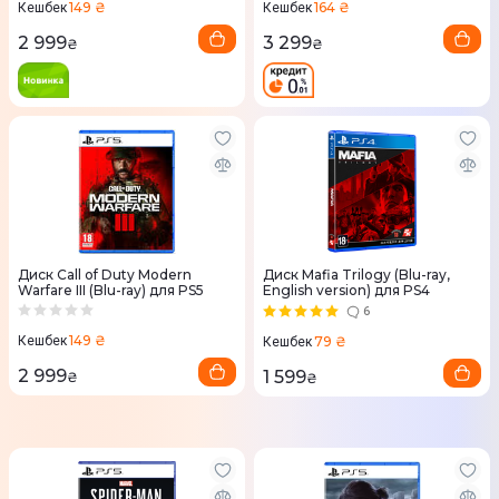
149 ₴
164 ₴
Кешбек
Кешбек
2 999
3 299
₴
₴
Диск Call of Duty Modern
Диск Mafia Trilogy (Blu-ray,
Warfare III (Blu-ray) для PS5
English version) для PS4
6
149 ₴
Кешбек
79 ₴
Кешбек
2 999
1 599
₴
₴