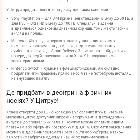
У Цитрус представлені ігри на диску для таких консолей:
Sony PlayStation — для SP4 призначені стандартні Blu-ray до 50 ГБ, а
для PS5 — Ultra HD Blu-ray до 100 ГБ. Спеціальні видання
відрізняються однаковим дизайном корінців, тому мають гарний
вигляд на полиці.
Microsoft Xbox — для першого налаштування диска часто
вимагають підключення до мережі, підтримують зворотну
сумісність та функцію Smart Delivery. Завдяки останній, диски для
попередніх серій запускаються на Xbox X із покращеними
характеристиками.
Nintendo Switch — сумісна з флешкартриджами, які складно
подряпати. Ігри працюють прямо з носія та не потребують інсталяції
на внутрішню пам’ять.
Де придбати відеоігри на фізичних
носіях? У Цитрус!
Хочеш створити домашню колекцію з улюблених ігор? В інтернет-
магазині Цитрус доступний широкий асортимент: від стандартних
випусків до спеціальних релізів. Покупку можна оплатити одним
платежем або оформити розстрочку під 0,01%. Отримати замовлення
можна у відділенні/поштоматі Нової Пошти або кур’єром, а також
самостійно забрати в одному з наших офлайн-магазинів.