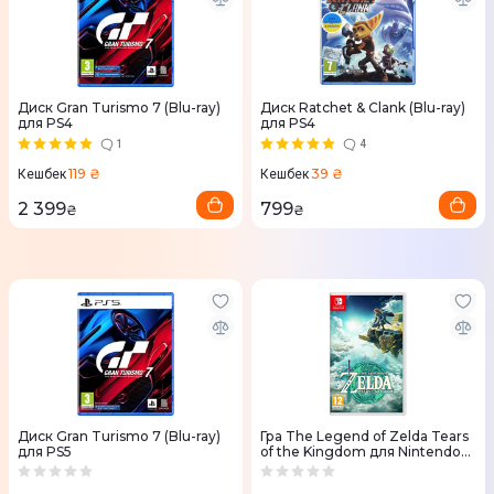
Диск Gran Turismo 7 (Blu-ray)
Диск Ratchet & Clank (Blu-ray)
для PS4
для PS4
1
4
119 ₴
39 ₴
Кешбек
Кешбек
2 399
799
₴
₴
Диск Gran Turismo 7 (Blu-ray)
Гра The Legend of Zelda Tears
для PS5
of the Kingdom для Nintendo
Switch