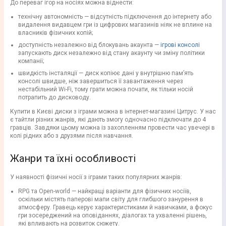
До переваг ігор на носіях можна віднести:
технічну автономність — відсутність підключення до інтернету або
видалення видавцем гри із цифрових магазинів ніяк не вплине на
власників фізичних копій;
доступність незалежно від блокувань акаунта —
ігрові консолі
запускають диск незалежно від стану акаунту чи зміну політики
компанії;
швидкість інсталяції — диск копіює дані у внутрішню пам’ять
консолі швидше, ніж завершиться її завантаження через
нестабільний Wi-Fi, тому грати можна почати, як тільки носій
потрапить до дисководу.
Купити в Києві диски з іграми можна в інтернет-магазині Цитрус. У нас
є тайтли різних жанрів, які дають змогу одночасно підключати до 4
гравців. Завдяки цьому можна із захопленням провести час увечері в
колі рідних або з друзями після навчання.
Жанри та їхні особливості
У наявності фізичні носії з іграми таких популярних жанрів:
RPG та Open-world — найкращі варіанти для фізичних носіїв,
оскільки містять паперові мапи світу для глибшого занурення в
атмосферу. Гравець керує характеристиками й навичками, а фокус
гри зосереджений на оповіданнях, діалогах та ухваленні рішень,
які впливають на розвиток сюжету.