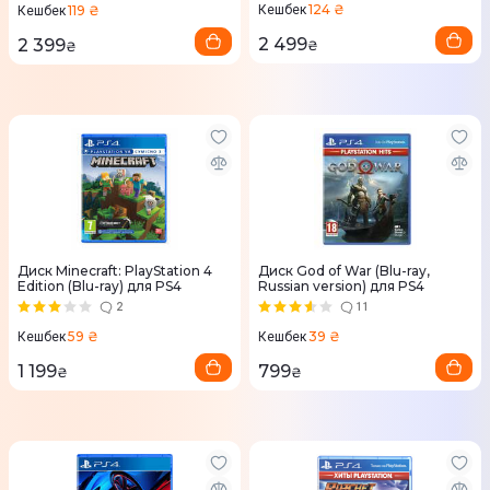
124 ₴
119 ₴
Кешбек
Кешбек
2 499
2 399
₴
₴
Диск Minecraft: PlayStation 4
Диск God of War (Blu-ray,
Edition (Blu-ray) для PS4
Russian version) для PS4
2
11
59 ₴
39 ₴
Кешбек
Кешбек
1 199
799
₴
₴