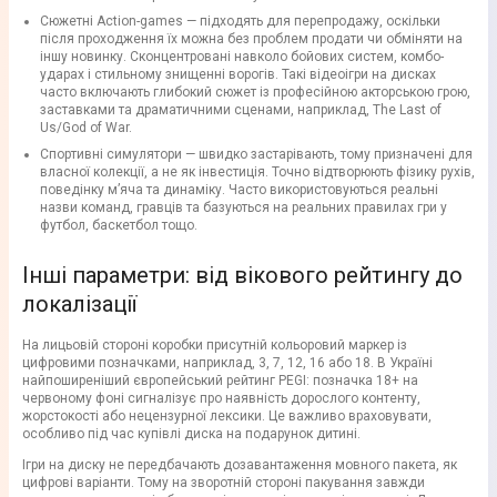
Сюжетні Action-games — підходять для перепродажу, оскільки
після проходження їх можна без проблем продати чи обміняти на
іншу новинку. Сконцентровані навколо бойових систем, комбо-
ударах і стильному знищенні ворогів. Такі відеоігри на дисках
часто включають глибокий сюжет із професійною акторською грою,
заставками та драматичними сценами, наприклад, The Last of
Us/God of War.
Спортивні симулятори — швидко застарівають, тому призначені для
власної колекції, а не як інвестиція. Точно відтворюють фізику рухів,
поведінку м’яча та динаміку. Часто використовуються реальні
назви команд, гравців та базуються на реальних правилах гри у
футбол, баскетбол тощо.
Інші параметри: від вікового рейтингу до
локалізації
На лицьовій стороні коробки присутній кольоровий маркер із
цифровими позначками, наприклад, 3, 7, 12, 16 або 18. В Україні
найпоширеніший європейський рейтинг PEGI: позначка 18+ на
червоному фоні сигналізує про наявність дорослого контенту,
жорстокості або нецензурної лексики. Це важливо враховувати,
особливо під час купівлі диска на подарунок дитині.
Ігри на диску не передбачають дозавантаження мовного пакета, як
цифрові варіанти. Тому на зворотній стороні пакування завжди