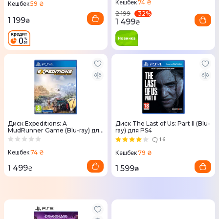
74 ₴
Кешбек
59 ₴
Кешбек
-
32
%
2 199
1 199
1 499
₴
₴
Диск Expeditions: A
Диск The Last of Us: Part II (Blu-
MudRunner Game (Blu-ray) для
ray) для PS4
PS4
16
74 ₴
Кешбек
79 ₴
Кешбек
1 499
1 599
₴
₴