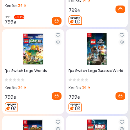
39 ₴
Кешбек
39 ₴
Кешбек
799
₴
-
20
%
999
799
₴
Гра Switch Lego Worlds
Гра Switch Lego Jurassic World
39 ₴
39 ₴
Кешбек
Кешбек
799
799
₴
₴