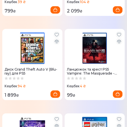
39 ₴
104 ₴
Кешбек
Кешбек
799
2 099
₴
₴
Диск Grand Theft Auto V (Blu-
Ланцюжок та хрест PS5
ray) для PS5
Vampire: The Masquerade -
Bloodlines 2
94 ₴
4 ₴
Кешбек
Кешбек
1 899
99
₴
₴