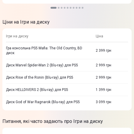
Ціни на Ігри на диску
Ігри на диску
Ціна
Гра консольна PS5 Mafia: The Old Country, BD
2 399
грн
диск
Диск Marvel Spider-Man 2 (Blu-ray) для PS5
2 999
грн
Диск Rise of the Ronin (Blu-ray) для PS5
2 999
грн
Диск HELLDIVERS 2 (Blu-ray) для PS5
1 399
грн
Диск God of War Ragnarok (Blu-ray) для PS5
3 099
грн
Питання, які часто задають про Ігри на диску