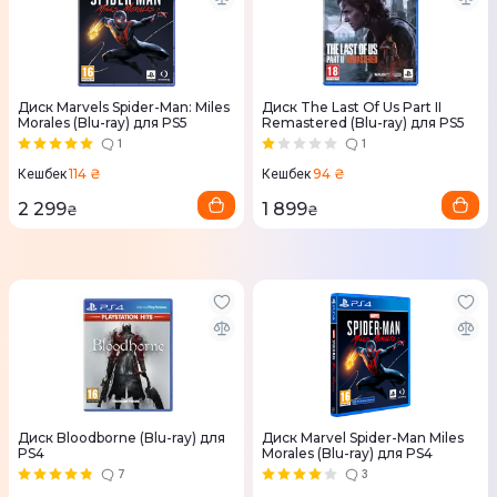
Диск Marvels Spider-Man: Miles
Диск The Last Of Us Part II
Morales (Blu-ray) для PS5
Remastered (Blu-ray) для PS5
1
1
114 ₴
94 ₴
Кешбек
Кешбек
2 299
1 899
₴
₴
Диск Bloodborne (Blu-ray) для
Диск Marvel Spider-Man Miles
PS4
Morales (Blu-ray) для PS4
7
3