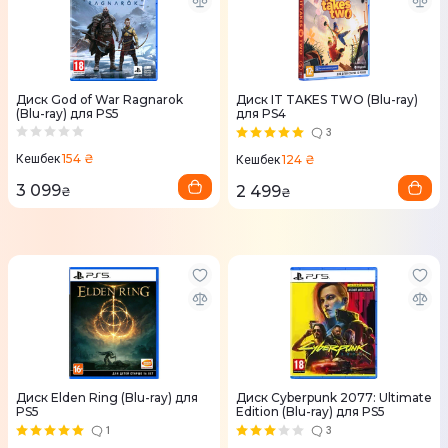
Диск God of War Ragnarok
Диск IT TAKES TWO (Blu-ray)
(Blu-ray) для PS5
для PS4
3
154 ₴
Кешбек
124 ₴
Кешбек
3 099
2 499
₴
₴
Диск Elden Ring (Blu-ray) для
Диск Cyberpunk 2077: Ultimate
PS5
Edition (Blu-ray) для PS5
1
3