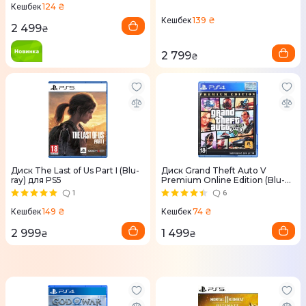
124 ₴
Кешбек
139 ₴
Кешбек
2 499
₴
2 799
₴
Диск The Last of Us Part I (Blu-
Диск Grand Theft Auto V
ray) для PS5
Premium Online Edition (Blu-
ray, English version) для PS4
1
6
149 ₴
74 ₴
Кешбек
Кешбек
2 999
1 499
₴
₴