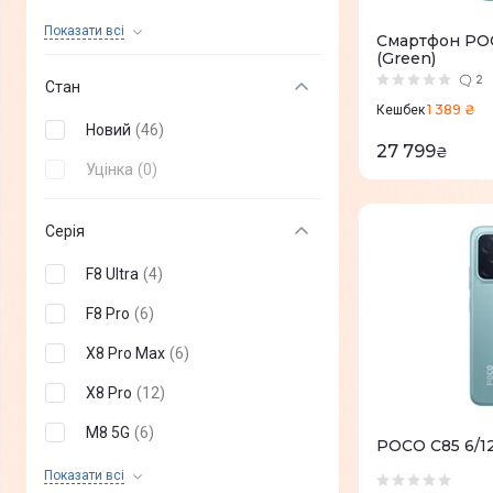
OPPO
(
+
42
)
Показати всi
Смартфон POC
(Green)
OnePlus
(
+
37
)
2
Стан
Poco
(
46
)
1 389 ₴
Кешбек
Новий
(
46
)
Infinix
(
+
87
)
27 799
₴
Уцінка
(
0
)
TECNO mobile
(
+
31
)
Nothing Phone
(
+
8
)
Серія
Sony
(
+
2
)
F8 Ultra
(
4
)
Vertu
(
+
4
)
F8 Pro
(
6
)
Sigma
(
+
6
)
X8 Pro Max
(
6
)
DOOGEE
(
+
34
)
X8 Pro
(
12
)
ZTE
(
+
22
)
M8 5G
(
6
)
POCO C85 6/1
Oukitel
(
+
36
)
C85
(
6
)
Показати всi