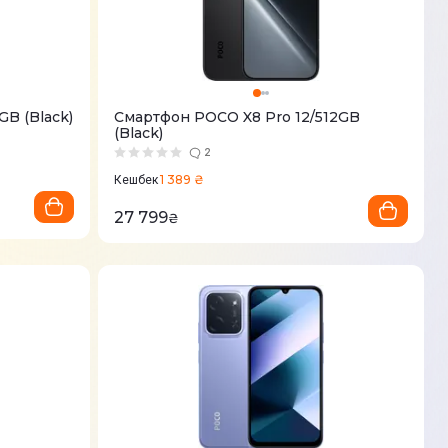
B (Black)
Смартфон POCO X8 Pro 12/512GB
(Black)
2
1 389 ₴
Кешбек
27 799
₴