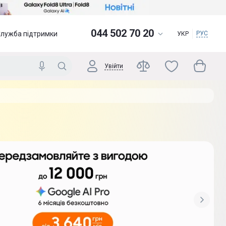
044 502 70 20
Служба підтримки
РУС
УКР
Увійти