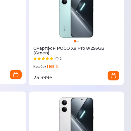
Смартфон POCO X8 Pro 8/256GB
(Green)
2
1 169 ₴
Кешбек
23 399
₴