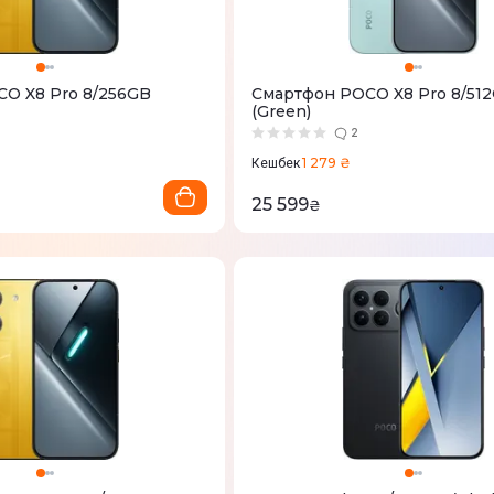
O X8 Pro 8/256GB
Смартфон POCO X8 Pro 8/51
(Green)
2
1 279 ₴
Кешбек
25 599
₴