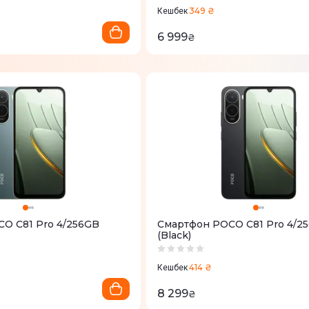
349 ₴
Кешбек
6 999
₴
O C81 Pro 4/256GB
Смартфон POCO C81 Pro 4/2
(Black)
414 ₴
Кешбек
8 299
₴