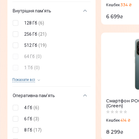
Blackview
(
+
43
)
334 ₴
C81 Pro
(
6
)
Кешбек
Внутрішня пам'ять
RugOne
(
+
2
)
6 699
₴
128 Гб
(
6
)
Google
(
+
30
)
256 Гб
(
21
)
512 Гб
(
19
)
64 Гб
(
0
)
1 Тб
(
0
)
2 Тб
(
0
)
Показати всi
Оперативна пам'ять
Смартфон POC
(Green)
4 Гб
(
6
)
6 Гб
(
3
)
414 ₴
Кешбек
8 Гб
(
17
)
8 299
₴