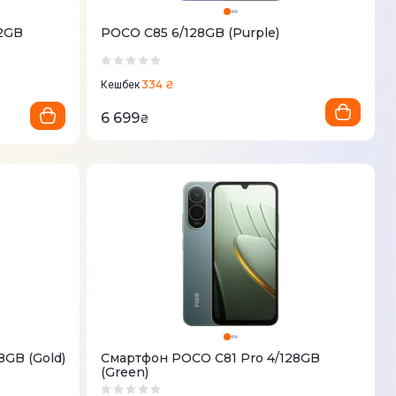
12GB
POCO C85 6/128GB (Purple)
334 ₴
Кешбек
6 699
₴
8GB (Gold)
Смартфон POCO C81 Pro 4/128GB
(Green)