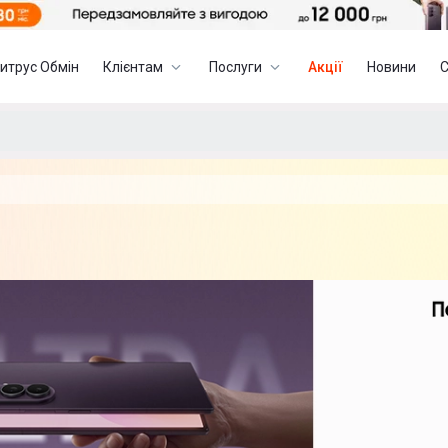
итрус Обмін
Клієнтам
Послуги
Акції
Новини