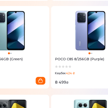
56GB (Green)
POCO C85 8/256GB (Purple)
424 ₴
Кешбек
8 499
₴