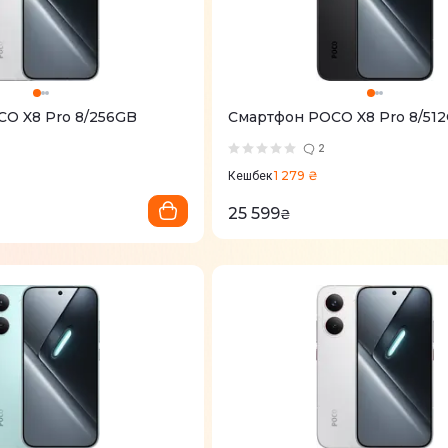
O X8 Pro 8/256GB
Смартфон POCO X8 Pro 8/512G
2
1 279 ₴
Кешбек
25 599
₴