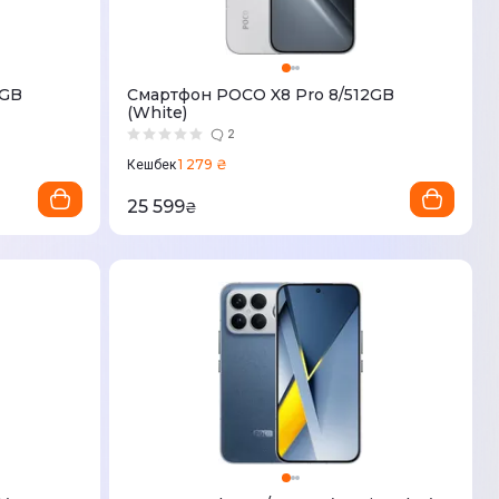
2GB
Смартфон POCO X8 Pro 8/512GB
(White)
2
1 279 ₴
Кешбек
25 599
₴