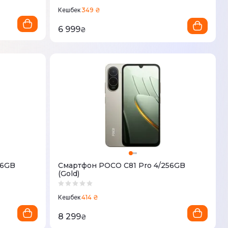
349 ₴
Кешбек
6 999
₴
56GB
Смартфон POCO C81 Pro 4/256GB
(Gold)
414 ₴
Кешбек
8 299
₴