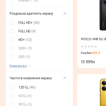
більше 7"
(
0
)
Роздільна здатність екрану
FULL HD+
(
30
)
FULL HD
(
4
)
POCO M8 5G 8/
HD+
(
12
)
QHD+
(
0
)
699 ₴
Кешбек
QHD
(
0
)
13 999
₴
HD
(
0
)
Показати всi
Частота оновлення екрану
120 Гц
(
46
)
60 Гц
(
0
)
90 Гц
(
0
)