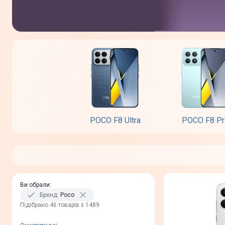
POCO F8 Ultra
POCO F8 Pr
Ви обрали
:
Бренд
:
Poco
Пiдiбрано 46 товарів з 1489