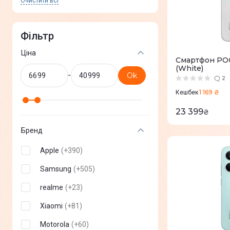
Очистити всi
Фільтр
Ціна
Смартфон POC
(White)
-
Ok
2
1 169 ₴
Кешбек
23 399
₴
Бренд
Apple
(
+
390
)
Samsung
(
+
505
)
realme
(
+
23
)
Xiaomi
(
+
81
)
Motorola
(
+
60
)