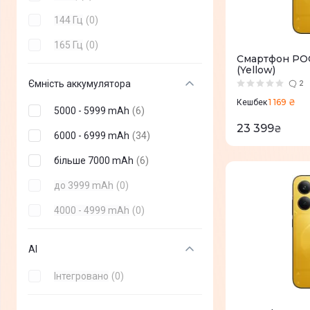
144 Гц
(
0
)
165 Гц
(
0
)
Смартфон POC
(Yellow)
Ємність аккумулятора
2
1 169 ₴
Кешбек
5000 - 5999 mAh
(
6
)
23 399
₴
6000 - 6999 mAh
(
34
)
більше 7000 mAh
(
6
)
до 3999 mAh
(
0
)
4000 - 4999 mAh
(
0
)
AI
Інтегровано
(
0
)