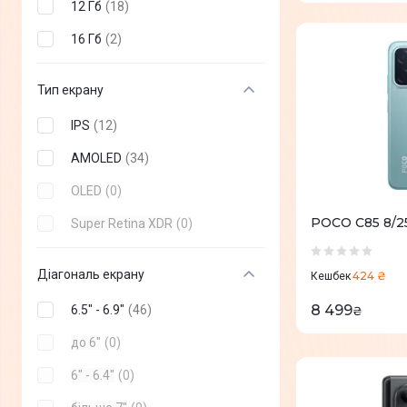
12 Гб
(
18
)
16 Гб
(
2
)
Тип екрану
IPS
(
12
)
AMOLED
(
34
)
OLED
(
0
)
POCO C85 8/2
Super Retina XDR
(
0
)
Діагональ екрану
424 ₴
Кешбек
8 499
6.5" - 6.9"
(
46
)
₴
до 6"
(
0
)
6" - 6.4"
(
0
)