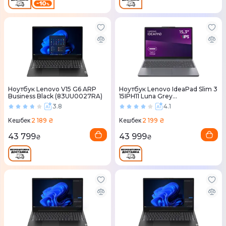
Ноутбук Lenovo V15 G6 ARP
Ноутбук Lenovo IdeaPad Slim 3
Business Black (83UU0027RA)
15IPH11 Luna Grey
(83UR007JRA)
3.8
4.1
2 189 ₴
2 199 ₴
Кешбек
Кешбек
43 799
43 999
₴
₴