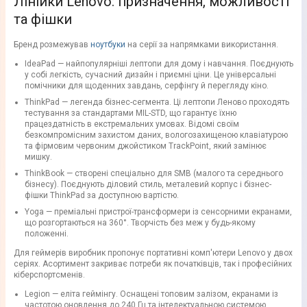
Лінійки Lenovo: призначення, можливості
та фішки
Бренд розмежував
ноутбуки
на серії за напрямками використання.
IdeaPad — найпопулярніші лептопи для дому і навчання. Поєднують
у собі легкість, сучасний дизайн і приємні ціни. Це універсальні
помічники для щоденних завдань, серфінгу й перегляду кіно.
ThinkPad — легенда бізнес-сегмента. Ці лептопи Леново проходять
тестування за стандартами MIL-STD, що гарантує їхню
працездатність в екстремальних умовах. Відомі своїм
безкомпромісним захистом даних, вологозахищеною клавіатурою
та фірмовим червоним джойстиком TrackPoint, який замінює
мишку.
ThinkBook — створені спеціально для SMB (малого та середнього
бізнесу). Поєднують діловий стиль, металевий корпус і бізнес-
фішки ThinkPad за доступною вартістю.
Yoga — преміальні пристрої-трансформери із сенсорними екранами,
що розгортаються на 360°. Творчість без меж у будь-якому
положенні.
Для геймерів виробник пропонує портативні комп'ютери Lenovo у двох
серіях. Асортимент закриває потреби як початківців, так і професійних
кіберспортсменів.
Legion — еліта геймінгу. Оснащені топовим залізом, екранами із
частотою оновлення до 240 Гц та інтелектуальною системою