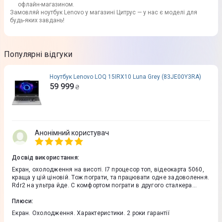
офлайн-магазином.
Замовляй ноутбук Lenovo у магазині Цитрус — у нас є моделі для
будь-яких завдань!
Популярні відгуки
Ноутбук Lenovo LOQ 15IRX10 Luna Grey (83JE00Y3RA)
59 999
₴
Анонімний користувач
Досвід використання
:
Екран, охолодження на висоті. І7 процесор топ, відеокарта 5060,
краща у цій ціновій. Тож пограти, та працювати одне задоволення.
Rdr2 на ультра йде. С комфортом пограти в другого сталкера
можна, тож мене все влаштовує.
Плюси
:
Екран. Охолодження. Характеристики. 2 роки гарантії