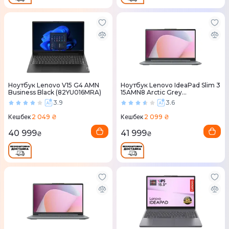
Ноутбук Lenovo V15 G4 AMN
Ноутбук Lenovo IdeaPad Slim 3
Business Black (82YU016MRA)
15AMN8 Arctic Grey
(82XQ01B6RA)
3.9
3.6
2 049 ₴
2 099 ₴
Кешбек
Кешбек
40 999
41 999
₴
₴