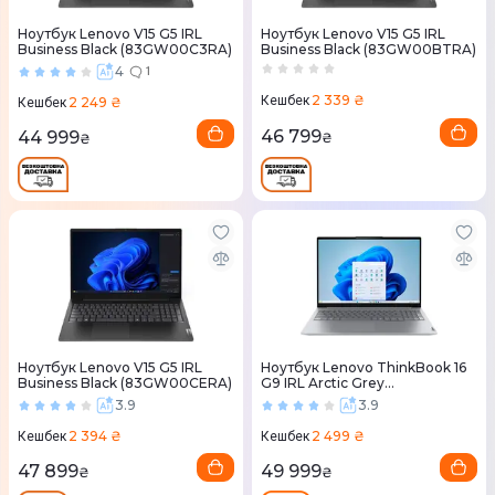
Ноутбук Lenovo V15 G5 IRL
Ноутбук Lenovo V15 G5 IRL
Business Black (83GW00C3RA)
Business Black (83GW00BTRA)
4
1
2 339 ₴
Кешбек
2 249 ₴
Кешбек
46 799
44 999
₴
₴
Ноутбук Lenovo V15 G5 IRL
Ноутбук Lenovo ThinkBook 16
Business Black (83GW00CERA)
G9 IRL Arctic Grey
(21US000KRA)
3.9
3.9
2 394 ₴
2 499 ₴
Кешбек
Кешбек
47 899
49 999
₴
₴