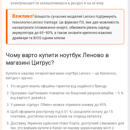
електроенергії ти залишатимешся в ресурсі й на зв'язку.
Важливо!
Більшість сучасних моделей Lenovo підтримують
технологію Lenovo Vantage. Це фірмове ПЗ, яке дає можливість
налаштувати споживання енергії, обмежити рівень заряду
акумулятора до 60–80%, а також оновити критично важливі
драйвери та BIOS одним кліком.
Чому варто купити ноутбук Леново в
магазині Цитрус?
Купити в нашому інтернет-магазині ноутбук Lenovo — це безпечно,
вигідно і зручно.
Усі моделі мають офіційну гарантію від надійного бренду.
Програма «ЦеПлюшки» повертає на бонусний рахунок кешбек — 5 %
від вартості девайса.
У рамках «Цитрус Обмін» можна отримати знижку до 90%.
Щоб оформити розстрочку під 0.01 % і розділити оплату до 15
платежів, достатньо кількох кліків на сторінці каталогу.
Доставку Україною здійснює Нова Пошта, доступний самовивіз для
тих, хто вирішив купити в Києві чи іншому українському місті з