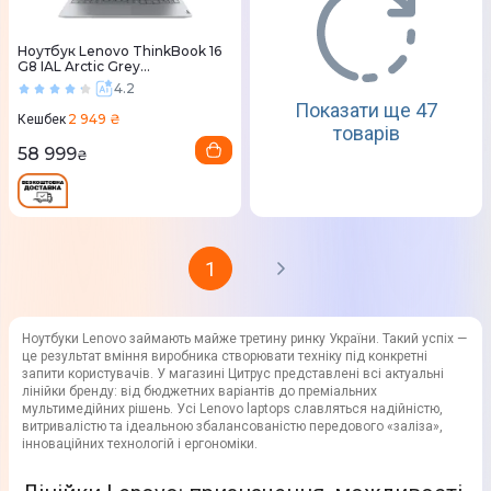
Ноутбук Lenovo ThinkBook 16
G8 IAL Arctic Grey
(21SK00FQRA)
4.2
Показати ще 47
2 949 ₴
Кешбек
товарів
58 999
₴
1
Ноутбуки Lenovo займають майже третину ринку України. Такий успіх —
це результат вміння виробника створювати техніку під конкретні
запити користувачів. У магазині Цитрус представлені всі актуальні
лінійки бренду: від бюджетних варіантів до преміальних
мультимедійних рішень. Усі Lenovo laptops славляться надійністю,
витривалістю та ідеальною збалансованістю передового «заліза»,
інноваційних технологій і ергономіки.