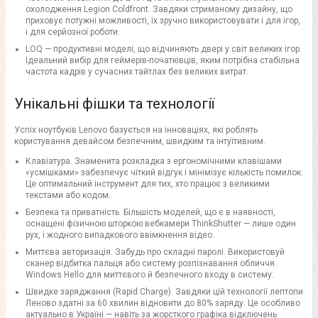
охолодження Legion Coldfront. Завдяки стриманому дизайну, що
приховує потужні можливості, їх зручно використовувати і для ігор,
і для серйозної роботи.
LOQ — продуктивні моделі, що відчиняють двері у світ великих ігор.
Ідеальний вибір для геймерів-початківців, яким потрібна стабільна
частота кадрів у сучасних тайтлах без великих витрат.
Унікальні фішки та технології
Успіх ноутбуків Lenovo базується на інноваціях, які роблять
користування девайсом безпечним, швидким та інтуїтивним.
Клавіатура. Знаменита розкладка з ергономічними клавішами
«усмішками» забезпечує чіткий відгук і мінімізує кількість помилок.
Це оптимальний інструмент для тих, хто працює з великими
текстами або кодом.
Безпека та приватність. Більшість моделей, що є в наявності,
оснащені фізичною шторкою вебкамери ThinkShutter — лише один
рух, і жодного випадкового ввімкнення відео.
Миттєва авторизація. Забудь про складні паролі. Використовуй
сканер відбитка пальця або систему розпізнавання обличчя
Windows Hello для миттєвого й безпечного входу в систему.
Швидке заряджання (Rapid Charge). Завдяки цій технології лептопи
Леново здатні за 60 хвилин відновити до 80% заряду. Це особливо
актуально в Україні — навіть за жорсткого графіка відключень