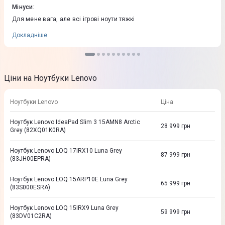
Мінуси
:
Для мене вага, але всі ігрові ноути тяжкі
Докладніше
Ціни на Ноутбуки Lenovo
Ноутбуки Lenovo
Ціна
Ноутбук Lenovo IdeaPad Slim 3 15AMN8 Arctic
28 999
грн
Grey (82XQ01K0RA)
Ноутбук Lenovo LOQ 17IRX10 Luna Grey
87 999
грн
(83JH00EPRA)
Ноутбук Lenovo LOQ 15ARP10E Luna Grey
65 999
грн
(83S000ESRA)
Ноутбук Lenovo LOQ 15IRX9 Luna Grey
59 999
грн
(83DV01C2RA)