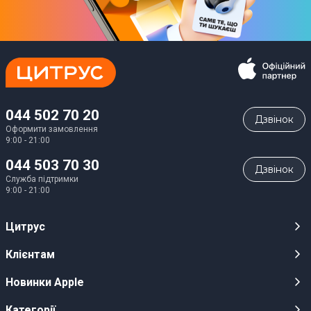
044 502 70 20
Дзвiнок
Оформити замовлення
9:00 - 21:00
044 503 70 30
Дзвiнок
Служба підтримки
9:00 - 21:00
Цитрус
Кар’єра
Клієнтам
Магазини
Публічні оферти
Новинки Apple
Для ЗМІ
Відеоогляди
iPhone 17
Категорії