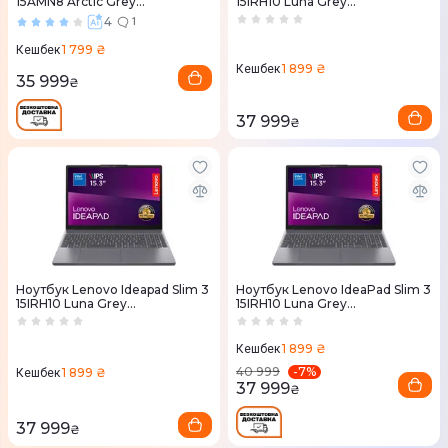
15AMN8 Arctic Grey
15IRH10 Luna Grey
(82XQ0137RA)
(83K100V0RA)
4
1
1 799 ₴
Кешбек
1 899 ₴
Кешбек
35 999
₴
37 999
₴
Ноутбук Lenovo Ideapad Slim 3
Ноутбук Lenovo IdeaPad Slim 3
15IRH10 Luna Grey
15IRH10 Luna Grey
(83K101K7RA)
(83K100YSRA)
1 899 ₴
Кешбек
-
7
%
40 999
1 899 ₴
Кешбек
37 999
₴
37 999
₴