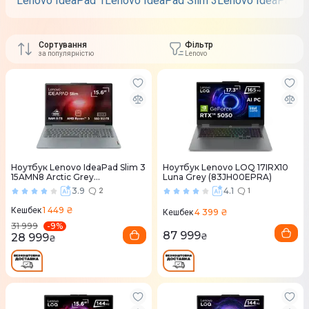
Lenovo IdeaPad 1
Lenovo IdeaPad Slim 3
Lenovo IdeaPad Sl
Сортування
Фільтр
за популярністю
Lenovo
Ноутбук Lenovo IdeaPad Slim 3
Ноутбук Lenovo LOQ 17IRX10
15AMN8 Arctic Grey
Luna Grey (83JH00EPRA)
(82XQ01K0RA)
3.9
4.1
2
1
1 449 ₴
Кешбек
4 399 ₴
Кешбек
-
9
%
31 999
87 999
28 999
₴
₴