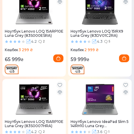
Ноутбук Lenovo LOQ 15ARP10E
Ноутбук Lenovo LOQ 15IRX9
Luna Grey (83S000ESRA)
Luna Grey (83DV01C2RA)
4.2
4.3
2
5
3 299 ₴
2 999 ₴
Кешбек
Кешбек
65 999
59 999
₴
₴
Ноутбук Lenovo LOQ 15ARP10E
Ноутбук Lenovo IdeaPad Slim 5
Luna Grey (83S0007HRA)
14IRH10 Luna Grey
(83HR00BCRA)
4.2
3.6
2
1