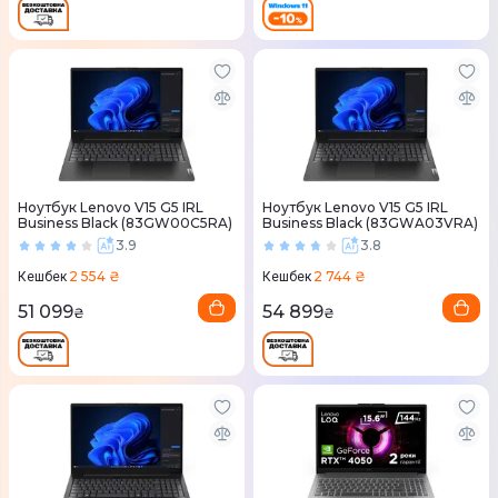
Ноутбук Lenovo V15 G5 IRL
Ноутбук Lenovo V15 G5 IRL
Business Black (83GW00C5RA)
Business Black (83GWA03VRA)
3.9
3.8
2 554 ₴
2 744 ₴
Кешбек
Кешбек
51 099
54 899
₴
₴