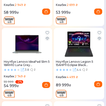
2 949 ₴
2 699 ₴
Кешбек
Кешбек
58 999
53 999
₴
₴
Ноутбук Lenovo IdeaPad Slim 5
Ноутбук Lenovo Legion 5
16IRH10 Luna Grey
15AHP11 Eclipse Black
(83HS009XRA)
(83Q7004BRA)
3.8
4.4
2
2
2 749 ₴
Кешбек
4 499 ₴
Кешбек
-
2
%
55 999
89 999
54 999
₴
₴