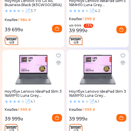
Ноутбук Lenovo V15 G5 IRL
Ноутбук Lenovo IdeaPad Slim 5
Business Black (83GW00CBRA)
16IMH10 Luna Grey
(83V7005QRA)
3.7
4.2
1 999 ₴
Кешбек
1 984 ₴
Кешбек
-
13
%
45 999
39 699
39 999
₴
₴
Ноутбук Lenovo IdeaPad Slim 3
Ноутбук Lenovo IdeaPad Slim 3
16ARP10 Luna Grey
16ARP10 Luna Grey
(83K800E9RA)
(83K800E6RA)
4.1
4.1
1 999 ₴
1 999 ₴
Кешбек
Кешбек
39 999
39 999
₴
₴