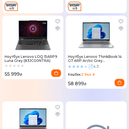
Ноутбук Lenovo LOQ 15ARP9
Ноутбук Lenovo ThinkBook 14
Luna Grey (83JC00NTRA)
G7 ARP Arctic Grey
(21MV0022RA)
4.3
55 999
₴
2 944 ₴
Кешбек
58 899
₴