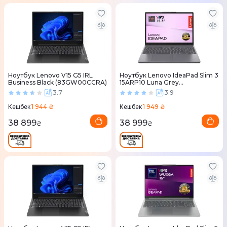
Ноутбук Lenovo V15 G5 IRL
Ноутбук Lenovo IdeaPad Slim 3
Business Black (83GW00CCRA)
15ARP10 Luna Grey
(83K700TXRA)
3.7
3.9
1 944 ₴
1 949 ₴
Кешбек
Кешбек
38 899
38 999
₴
₴