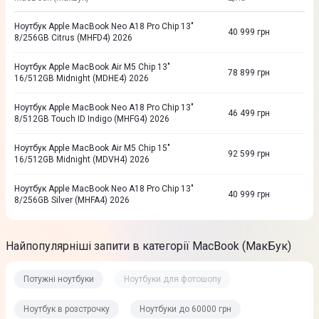
Ноутбук Apple MacBook Neo A18 Pro Chip 13"
40 999
грн
8/256GB Citrus (MHFD4) 2026
Ноутбук Apple MacBook Air M5 Chip 13"
78 899
грн
16/512GB Midnight (MDHE4) 2026
Ноутбук Apple MacBook Neo A18 Pro Chip 13"
46 499
грн
8/512GB Touch ID Indigo (MHFG4) 2026
Ноутбук Apple MacBook Air M5 Chip 15"
92 599
грн
16/512GB Midnight (MDVH4) 2026
Ноутбук Apple MacBook Neo A18 Pro Chip 13"
40 999
грн
8/256GB Silver (MHFA4) 2026
Найпопулярніші запити в категорії MacBook (МакБук)
Потужні ноутбуки
Ноутбуки для фотошопу
Ноутбук в розстрочку
Ноутбуки до 60000 грн