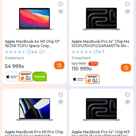
Apple MacBook Air M1 Chip 13"
Apple MacBook Pro 14" Chip M4
16/256 7GPU Space Gray
10CPU/10GPU/24RAM/1Tb Silver
(Z124000MM) Custom 2020
(MCX14) 2024
4.4
4.7
1
Очікується
Очікується
-
10
%
122 999
54 999
₴
110 999
₴
Apple MacBook Pro M1 Pro Chip
Apple MacBook Pro 14" Chip M3