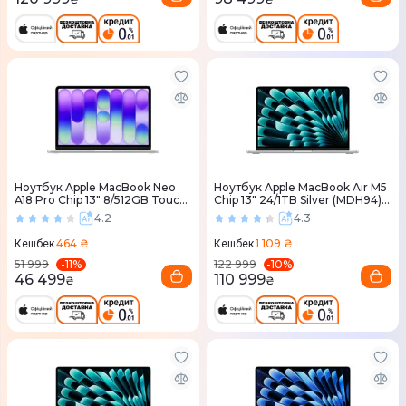
Ноутбук Apple MacBook Neo
Ноутбук Apple MacBook Air M5
A18 Pro Chip 13" 8/512GB Touch
Chip 13" 24/1TB Silver (MDH94)
ID Silver (MHFC4) 2026
2026
4.2
4.3
464 ₴
1 109 ₴
Кешбек
Кешбек
-
11
%
-
10
%
51 999
122 999
46 499
110 999
₴
₴