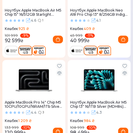
Ноутбук Apple MacBook Air M5
Ноутбук Apple MacBook Neo
Chip 15" 16/512GB Starlight
A18 Pro Chip 13" 8/256GB Indigo
(MDVD4) 2026
(MHFF4) 2026
4.6
4.1
1
925 ₴
409 ₴
Кешбек
Кешбек
-
9
%
-
11
%
101 999
45 999
92 599
40 999
₴
₴
Apple MacBook Pro 14" Chip M5
Ноутбук Apple MacBook Air M5
10CPU/10GPU/16RAM/1Tb Silver
Chip 13" 16/1TB Silver (MDH84)
(MDE54) 2025
2026
4.4
4.3
3
1 209 ₴
984 ₴
Кешбек
Кешбек
-
10
%
-
10
%
133 999
108 999
120 999
98 499
₴
₴