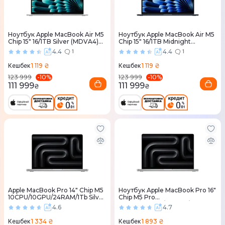
Ноутбук Apple MacBook Air M5
Ноутбук Apple MacBook Air M5
Chip 15" 16/1TB Silver (MDVA4)
Chip 15" 16/1TB Midnight
2026
(MDVK4) 2026
4.4
4.4
1
1
1 119 ₴
1 119 ₴
Кешбек
Кешбек
-
10
%
-
10
%
123 999
123 999
111 999
111 999
₴
₴
Apple MacBook Pro 14" Chip M5
Ноутбук Apple MacBook Pro 16"
10CPU/10GPU/24RAM/1Tb Silver
Chip M5 Pro
(MDE64) 2025
18CPU/20GPU/24RAM/1TB
4.6
4.7
Silver (MGE44) 2026
1 334 ₴
1 893 ₴
Кешбек
Кешбек