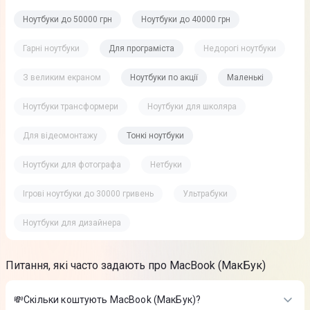
Ноутбуки до 50000 грн
Ноутбуки до 40000 грн
Гарні ноутбуки
Для програміста
Недорогі ноутбуки
З великим екраном
Ноутбуки по акції
Маленькі
Ноутбуки трансформери
Ноутбуки для школяра
Для відеомонтажу
Тонкі ноутбуки
Ноутбуки для фотографа
Нетбуки
Ігрові ноутбуки до 30000 гривень
Ультрабуки
Ноутбуки для дизайнера
Питання, які часто задають про MacBook (МакБук)
💸Скільки коштують MacBook (МакБук)?