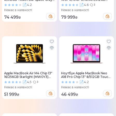
(MNEJ3) 2022
Space Black (MDE04) 2025
4.2
4.6
3
Немає в наявності
Немає в наявності
74 499
79 999
₴
₴
Apple MacBook Air M4 Chip 13"
Ноутбук Apple MacBook Neo
16/256GB Starlight (MW0Y3)
A18 Pro Chip 13" 8/512GB Touch
2025
ID Blush (MHFJ4) 2026
4.5
4.2
3
Немає в наявності
Немає в наявності
51 999
46 499
₴
₴