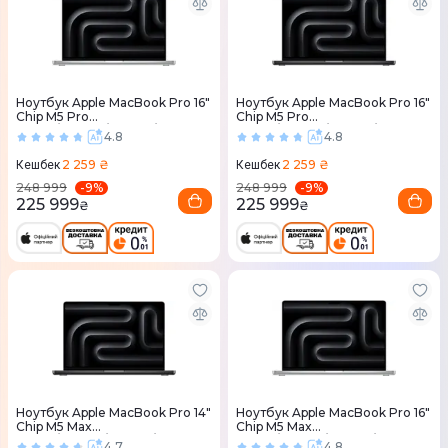
Ноутбук Apple MacBook Pro 16"
Ноутбук Apple MacBook Pro 16"
Chip M5 Pro
Chip M5 Pro
18CPU/20GPU/48RAM/1TB
18CPU/20GPU/48RAM/1TB
4.8
4.8
Silver (MGE64) 2026
Space Black (MGEC4) 2026
2 259 ₴
2 259 ₴
Кешбек
Кешбек
-
9
%
-
9
%
248 999
248 999
225 999
225 999
₴
₴
Ноутбук Apple MacBook Pro 14"
Ноутбук Apple MacBook Pro 16"
Chip M5 Max
Chip M5 Max
18CPU/32GPU/36RAM/2TB
18CPU/32GPU/36RAM/2TB
4.7
4.8