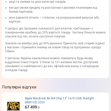
акції та знижки на різні категорії товарів;
вигідні умови кредиту та розстрочки з рівними платежами від
банків-партнерів;
різні варіанти оплати — готівкою, на розрахунковий рахунок або
карткою.
У Цитрусі діє програма лояльності для клієнтів «ЦеПлюшки» з
поверненням кешбеку до 20% вартості товару. Частину бонусів можна
списати під час оплати наступної покупки.
Знизити на макбук ціну до 90% реально! Принесіть свій старий гаджет
у магазин і отримайте знижку на новий товар за програмою «Цитрус
Обмін».
У регіонах України замовлення можна отримати в будь-якому
відділенні Нової Пошти. У Києві та 10+ великих містах доступний
самовивіз із найближчого до вас офлайн-магазину з попереднім
оглядом товару.
Популярні відгуки
Apple MacBook Air M4 Chip 13" 16/512GB Starlight
(MW103) 2025
67 499
₴