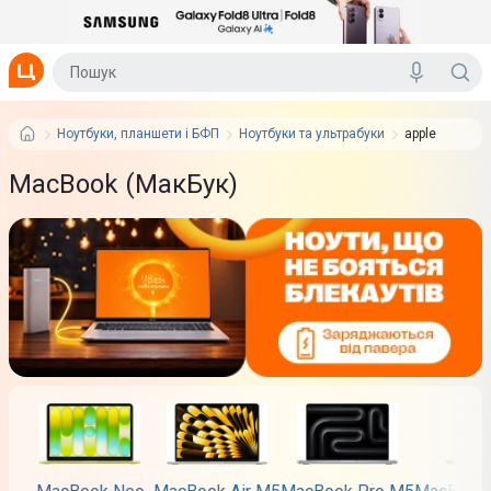
Ноутбуки, планшети і БФП
Ноутбуки та ультрабуки
apple
MacBook (МакБук)