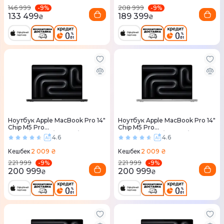
-
9
%
-
9
%
146 999
208 999
133 499
189 399
₴
₴
Ноутбук Apple MacBook Pro 14"
Ноутбук Apple MacBook Pro 14"
Chip M5 Pro
Chip M5 Pro
18CPU/20GPU/24RAM/2TB
18CPU/20GPU/24RAM/2TB
4.6
4.6
Space Black (MGDT4) 2026
Silver (MGDP4) 2026
2 009 ₴
2 009 ₴
Кешбек
Кешбек
-
9
%
-
9
%
221 999
221 999
200 999
200 999
₴
₴