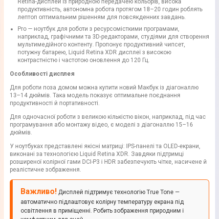
Retina-дисплей із природною передачею кольорів, висока
продуктивність, автономна робота протягом 18–20 годин роблять
лептоп оптимальним рішенням для повсякденних завдань.
Pro — ноутбук для роботи з ресурсомісткими програмами,
наприклад, графічними та 3D-редакторами, студіями для створення
мультимедійного контенту. Пропонує продуктивний чипсет,
потужну батарею, Liquid Retina XDR дисплеї з високою
контрастністю і частотою оновлення до 120 Гц.
Особливості дисплея
Для роботи поза домом можна купити новий Макбук із діагоналлю
13–14 дюймів. Така модель показує оптимальне поєднання
продуктивності й портативності.
Для одночасної роботи з великою кількістю вікон, наприклад, під час
програмування або монтажу відео, є моделі з діагоналлю 15–16
дюймів.
У ноутбуках представлені якісні матриці: IPS-панелі та OLED-екрани,
виконані за технологією Liquid Retina XDR. Завдяки підтримці
розширеної колірної гами DCI-P3 і HDR забезпечують чітке, насичене й
реалістичне зображення.
Важливо!
Дисплей підтримує технологію True Tone —
автоматично підлаштовує колірну температуру екрана під
освітлення в приміщенні. Робить зображення природним і