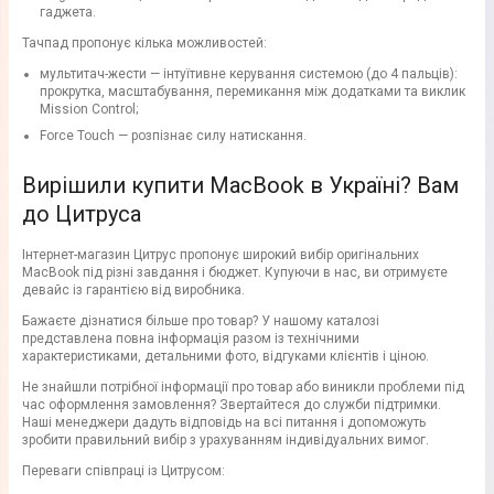
гаджета.
Тачпад пропонує кілька можливостей:
мультитач-жести — інтуїтивне керування системою (до 4 пальців):
прокрутка, масштабування, перемикання між додатками та виклик
Mission Control;
Force Touch — розпізнає силу натискання.
Вирішили купити MacBook в Україні? Вам
до Цитруса
Інтернет-магазин Цитрус пропонує широкий вибір оригінальних
MacBook під різні завдання і бюджет. Купуючи в нас, ви отримуєте
девайс із гарантією від виробника.
Бажаєте дізнатися більше про товар? У нашому каталозі
представлена повна інформація разом із технічними
характеристиками, детальними фото, відгуками клієнтів і ціною.
Не знайшли потрібної інформації про товар або виникли проблеми під
час оформлення замовлення? Звертайтеся до служби підтримки.
Наші менеджери дадуть відповідь на всі питання і допоможуть
зробити правильний вибір з урахуванням індивідуальних вимог.
Переваги співпраці із Цитрусом: