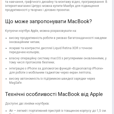
та навчання, графічного дизайну та монтажу відео, програмування. В
інтернет-магазині Цитрус можна купити Макбук для підвищення
продуктивності у творчих і ділових проєктах.
Що може запропонувати MacBook?
Купуючи ноутбук Apple, можна розраховувати на:
високу продуктивність роботи в умовах багатозадачності завдяки
інноваційним чипам;
яскраві та контрастні дисплеї Liquid Retina XDR з точною
передачею кольорів;
власну операційну систему macOS з регулярними оновленнями, у
тому числі протоколів безпеки;
інтеграцію з iPhone за допомогою функцій «Відеоповтор iPhone»
для роботи з мобільним гаджетом через екран лептопа;
високу автономність із підтримкою швидкої зарядки через
MagSafe.
Технічні особливості MacBook від Apple
Доступні дві лінійки ноутбуків:
Air — легкий і портативний пристрій із товщиною корпусу до 1,5 см.