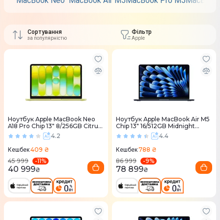
MacBook Neo
MacBook Air M5
MacBook Pro M5
MacBook 
Сортування
Фільтр
за популярністю
Apple
Ноутбук Apple MacBook Neo
Ноутбук Apple MacBook Air M5
A18 Pro Chip 13" 8/256GB Citrus
Chip 13" 16/512GB Midnight
(MHFD4) 2026
(MDHE4) 2026
4.2
4.4
409 ₴
788 ₴
Кешбек
Кешбек
-
11
%
-
9
%
45 999
86 999
40 999
78 899
₴
₴