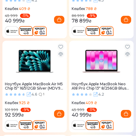
4.2
4.5
409 ₴
788 ₴
Кешбек
Кешбек
-
11
%
-
9
%
45 999
86 999
40 999
78 899
₴
₴
Ноутбук Apple MacBook Air M5
Ноутбук Apple MacBook Neo
Chip 15" 16/512GB Silver (MDV94)
A18 Pro Chip 13" 8/256GB Blush
2026
(MHFH4) 2026
4.6
4.2
1
925 ₴
409 ₴
Кешбек
Кешбек
-
9
%
-
11
%
101 999
45 999
92 599
40 999
₴
₴