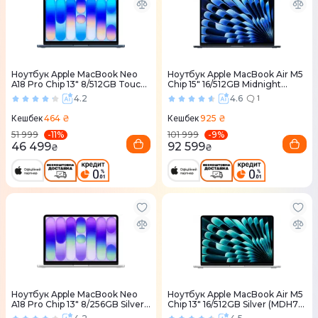
Ноутбук Apple MacBook Neo
Ноутбук Apple MacBook Air M5
A18 Pro Chip 13" 8/512GB Touch
Chip 15" 16/512GB Midnight
ID Indigo (MHFG4) 2026
(MDVH4) 2026
4.2
4.6
1
464 ₴
925 ₴
Кешбек
Кешбек
-
11
%
-
9
%
51 999
101 999
46 499
92 599
₴
₴
Ноутбук Apple MacBook Neo
Ноутбук Apple MacBook Air M5
A18 Pro Chip 13" 8/256GB Silver
Chip 13" 16/512GB Silver (MDH74)
(MHFA4) 2026
2026