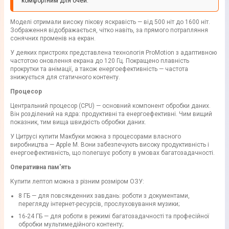
комфортним для очей.
Моделі отримали високу пікову яскравість — від 500 ніт до 1600 ніт.
Зображення відображається, чітко навіть, за прямого потрапляння
сонячних променів на екран.
У деяких пристроях представлена технологія ProMotion з адаптивною
частотою оновлення екрана до 120 Гц. Покращено плавність
прокрутки та анімації, а також енергоефективність — частота
знижується для статичного контенту.
Процесор
Центральний процесор (CPU) — основний компонент обробки даних.
Він розділений на ядра: продуктивні та енергоефективні. Чим вищий
показник, тим вища швидкість обробки даних.
У Цитрусі купити Макбуки можна з процесорами власного
виробництва — Apple M. Вони забезпечують високу продуктивність і
енергоефективність, що полегшує роботу в умовах багатозадачності.
Оперативна пам'ять
Купити лептоп можна з різним розміром ОЗУ:
8 ГБ — для повсякденних завдань: роботи з документами,
перегляду інтернет-ресурсів, прослуховування музики;
16-24 ГБ — для роботи в режимі багатозадачності та професійної
обробки мультимедійного контенту;