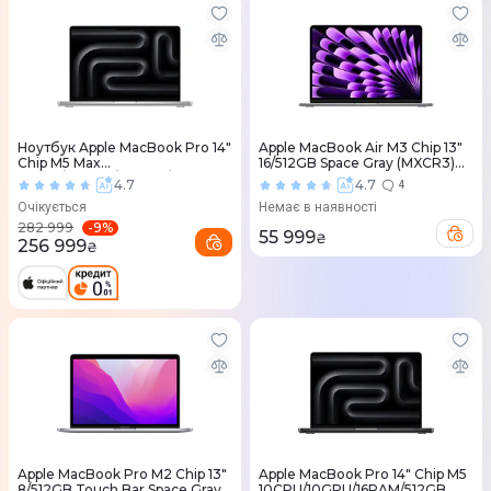
Ноутбук Apple MacBook Pro 14"
Apple MacBook Air M3 Chip 13"
Chip M5 Max
16/512GB Space Gray (MXCR3)
18CPU/32GPU/36RAM/2TB
2024
4.7
4.7
4
Silver (MGDQ4) 2026
Очікується
Немає в наявності
-
9
%
282 999
55 999
₴
256 999
₴
Apple MacBook Pro M2 Chip 13"
Apple MacBook Pro 14" Chip M5
8/512GB Touch Bar Space Gray
10CPU/10GPU/16RAM/512GB