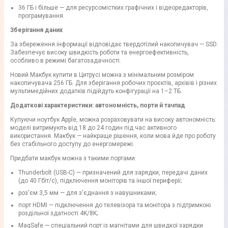
36 ГБ і більше — для ресурсомістких графічних і відеоредакторів,
програмування.
Зберігання даних
За збереження інформації відповідає твердотілий накопичувач — SSD.
Забезпечує високу швидкість роботи та енергоефективність,
особливо в режимі багатозадачності.
Новий Макбук купити в Цитрусі можна з мінімальним розміром
накопичувача 256 ГБ. Для зберігання робочих проєктів, архівів і різних
мультимедійних додатків підійдуть конфігурації на 1–2 ТБ.
Додаткові характеристики: автономність, порти й тачпад
Купуючи ноутбук Apple, можна розраховувати на високу автономність:
моделі витримують від 18 до 24 годин під час активного
використання. Макбук — найкраще рішення, коли мова йде про роботу
без стабільного доступу до енергомережі.
Придбати макбук можна з такими портами:
Thunderbolt (USB-C) — призначений для зарядки, передачі даних
(до 40 Гбіт/с), підключення моніторів та іншої периферії;
роз'єм 3,5 мм — для з'єднання з навушниками;
порт HDMI — підключення до телевізора та монітора з підтримкою
роздільної здатності 4K/8K;
MagSafe — спеціальний порт із магнітами для швидкої зарядки