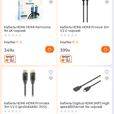
Кабель HDMI-HDMI Remzona
Кабель HDMI-HDMI Proove 2m
1М 4K чорний
V2.0 чорний
17 ₴
19 ₴
Кешбек
Кешбек
349
399
₴
₴
Кабель HDMI-HDMI Promate
Кабель Digitus HDMI (M/F) High
3m V2.0 (prolink4k60-300)
speed/Ethernet 5м чорний
чорний