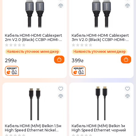
Кабель HDMI-HDMI Cablexpert
Кабель HDMI-HDMI Cablexpert
2m V2.0 (Black) CCBP-HDMI-
3m V2.0 (Black) CCBP-HDMI-
2M
3M
Наявність уточнює менеджер
Наявність уточнює менеджер
299
399
₴
₴
Кабель HDMI (M/M) Belkin 1.5м
Кабель HDMI (M/M) Belkin 1м
High Speed Ethernet Nickel
High Speed Ethernet чорний
plated чорний