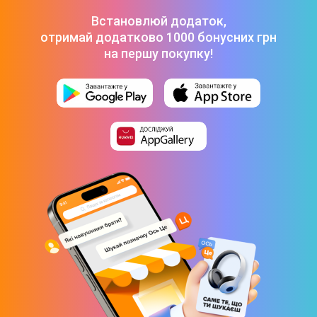
бiлий
-
199 ₴
Встановлюй додаток,
Кабель USB Gelius One GP-UCN013 Type-C to Lightning 3A
отримай додатково 1000 бонусних грн
27W (1m) White
-
169 ₴
на першу покупку!