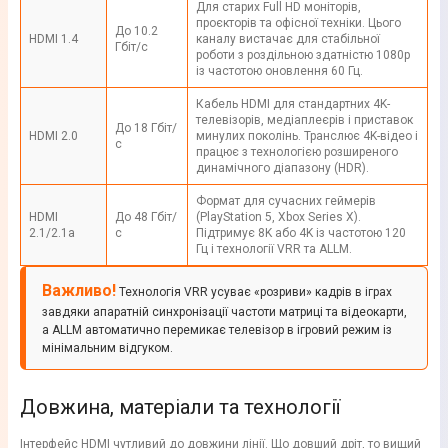
Для старих Full HD моніторів,
проєкторів та офісної техніки. Цього
До 10.2
HDMI 1.4
каналу вистачає для стабільної
Гбіт/с
роботи з роздільною здатністю 1080p
із частотою оновлення 60 Гц.
Кабель HDMI для стандартних 4K-
телевізорів, медіаплеєрів і приставок
До 18 Гбіт/
HDMI 2.0
минулих поколінь. Транслює 4K-відео і
с
працює з технологією розширеного
динамічного діапазону (HDR).
Формат для сучасних геймерів
HDMI
До 48 Гбіт/
(PlayStation 5, Xbox Series X).
2.1/2.1a
с
Підтримує 8K або 4K із частотою 120
Гц і технології VRR та ALLM.
Важливо!
Технологія VRR усуває «розриви» кадрів в іграх
завдяки апаратній синхронізації частоти матриці та відеокарти,
а ALLM автоматично перемикає телевізор в ігровий режим із
мінімальним відгуком.
Довжина, матеріали та технології
Інтерфейс HDMI чутливий до довжини лінії. Що довший дріт, то вищий