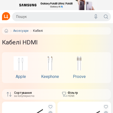
Аксесуари
Кабелі
Кабелі HDMI
Apple
Keephone
Proove
Puro
Сортування
Фільтр
за популярністю
HDMI