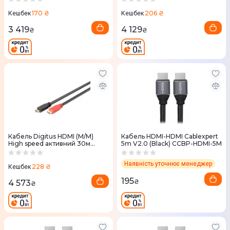
170 ₴
206 ₴
Кешбек
Кешбек
3 419
4 129
₴
₴
Кабель Digitus HDMI (M/M)
Кабель HDMI-HDMI Cablexpert
High speed активний 30м
5m V2.0 (Black) CCBP-HDMI-5M
чорний
Наявність уточнює менеджер
228 ₴
Кешбек
195
₴
4 573
₴