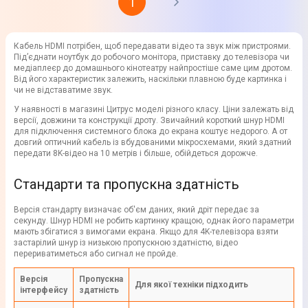
1
Кабель HDMI потрібен, щоб передавати відео та звук між пристроями.
Під’єднати ноутбук до робочого монітора, приставку до телевізора чи
медіаплеєр до домашнього кінотеатру найпростіше саме цим дротом.
Від його характеристик залежить, наскільки плавною буде картинка і
чи не відставатиме звук.
У наявності в магазині Цитрус моделі різного класу. Ціни залежать від
версії, довжини та конструкції дроту. Звичайний короткий шнур HDMI
для підключення системного блока до екрана коштує недорого. А от
довгий оптичний кабель із вбудованими мікросхемами, який здатний
передати 8K-відео на 10 метрів і більше, обійдеться дорожче.
Стандарти та пропускна здатність
Версія стандарту визначає об'єм даних, який дріт передає за
секунду. Шнур HDMI не робить картинку кращою, однак його параметри
мають збігатися з вимогами екрана. Якщо для 4K-телевізора взяти
застарілий шнур із низькою пропускною здатністю, відео
перериватиметься або сигнал не пройде.
Версія
Пропускна
Для якої техніки підходить
інтерфейсу
здатність