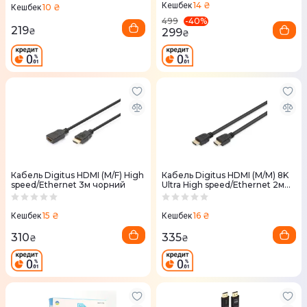
14 ₴
Кешбек
10 ₴
Кешбек
-
40
%
499
219
299
₴
₴
Кабель Digitus HDMI (M/F) High
Кабель Digitus HDMI (M/M) 8K
speed/Ethernet 3м чорний
Ultra High speed/Ethernet 2м
чорний
15 ₴
16 ₴
Кешбек
Кешбек
310
335
₴
₴