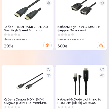
Кабель HDMI (M/M) 2Е 2м 2.0
Кабель Digitus VGA M/M 2 х
Slim High Speed Aluminum
феррит 3м чорний
чорний
Немає в наявності
Немає в наявності
299
360
₴
₴
Кабель Digitus HDMI (M/M)
Кабель McDodo Lightning to
4K@60Гц Ultra HD Premium
HDMI 2m (Black) CA-6400
тип A w/Ethernet золото 2м