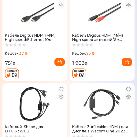
Кабель Digitus HDMI (M/M)
Кабель Digitus HDMI (M/M)
High speed/Ethernet 10м
High speed активний 15м
чорний
чорний
37 ₴
95 ₴
Кешбек
Кешбек
751
1 903
₴
₴
Кабель X-Shape для
Кабель 3-in1 cable (HDMI) для
DTC133W0B
дисплеїв Wacom One 2023
(2м)