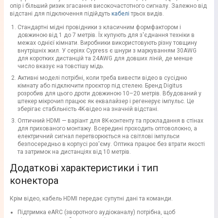
опір і більший ризик згасання високочастотного сигналу. Залежно від
відстані для підключення підійдуть
кабелі
трьох видів.
Стандартні мідні провідники з класичним формфактором і
довжиною від 1 до 7 метрів. Їх купують для з'єднання техніки в
межах однієї кімнати. Виробники використовують різну товщину
внутрішніх жил. У серіях Cypress є шнури з маркуванням 30AWG
для коротких дистанцій та 24AWG для довших ліній, де менше
число вказує на товстішу мідь.
Активні моделі потрібні, коли треба вивести відео в сусідню
кімнату або підключити проєктор під стелею. Бренд Digitus
розробив для цього дроти довжиною 10–20 метрів. Вбудований у
штекер мікрочип працює як еквалайзер і регенерує імпульс. Це
зберігає стабільність 4K-відео на значній відстані.
Оптичний HDMI — варіант для 8K-контенту та прокладання в стінах
для прихованого монтажу. Всередині проходить оптоволокно, а
електричний сигнал перетворюється на світлові імпульси
безпосередньо в корпусі роз'єму. Оптика працює без втрати якості
та затримок на дистанціях від 10 метрів.
Додаткові характеристики і тип
конектора
Крім відео, кабель HDMI передає супутні дані та команди.
Підтримка eARC (зворотного аудіоканалу) потрібна, щоб