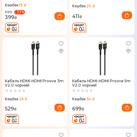
19 ₴
Кешбек
20 ₴
Кешбек
-
33
%
599
411
399
₴
₴
Кабель HDMI-HDMI Proove 3m
Кабель HDMI-HDMI Proove 5m
V2.0 чорний
V2.0 чорний
26 ₴
34 ₴
Кешбек
Кешбек
529
699
₴
₴