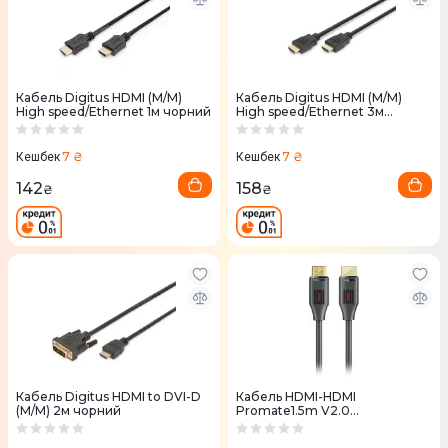
Кабель Digitus HDMI (M/M)
Кабель Digitus HDMI (M/M)
High speed/Ethernet 1м чорний
High speed/Ethernet 3м
чорний
7 ₴
7 ₴
Кешбек
Кешбек
142
158
₴
₴
Кабель Digitus HDMI to DVI-D
Кабель HDMI-HDMI
(M/M) 2м чорний
Promate1.5m V2.0
(prolink4k60-150) чорний