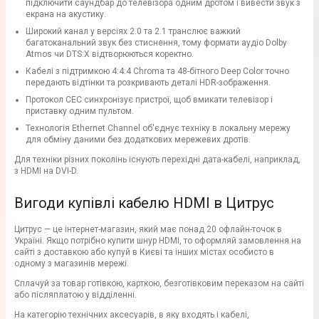
підключити саундбар до телевізора одним дротом і вивести звук з
екрана на акустику.
Широкий канал у версіях 2.0 та 2.1 транслює важкий
багатоканальний звук без стиснення, тому формати аудіо Dolby
Atmos чи DTS:X відтворюються коректно.
Кабелі з підтримкою 4:4:4 Chroma та 48-бітного Deep Color точно
передають відтінки та розкривають деталі HDR-зображення.
Протокол CEC синхронізує пристрої, щоб вмикати телевізор і
приставку одним пультом.
Технологія Ethernet Channel об'єднує техніку в локальну мережу
для обміну даними без додаткових мережевих дротів.
Для техніки різних поколінь існують перехідні дата-кабелі, наприклад,
з HDMI на DVI-D.
Вигоди купівлі кабелю HDMI в Цитрус
Цитрус — це інтернет-магазин, який має понад 20 офлайн-точок в
Україні. Якщо потрібно купити шнур HDMI, то оформляй замовлення на
сайті з доставкою або купуй в Києві та інших містах особисто в
одному з магазинів мережі.
Сплачуй за товар готівкою, карткою, безготівковим переказом на сайті
або післяплатою у відділенні.
На категорію технічних аксесуарів, в яку входять і кабелі,