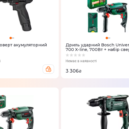
оверт акумуляторний
Дриль ударний Bosch Univer
700 X-line, 700Вт + набір свер
(0.603.131.00F)
і
Немає в наявності
3 306
₴