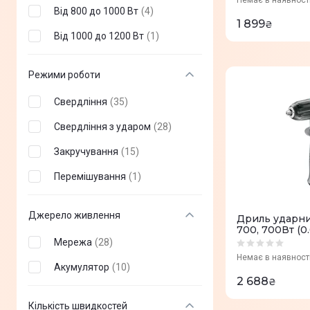
Немає в наявност
Від 800 до 1000 Вт
(
4
)
1 899
₴
Від 1000 до 1200 Вт
(
1
)
Режими роботи
Свердління
(
35
)
Свердління з ударом
(
28
)
Закручування
(
15
)
Перемішування
(
1
)
Джерело живлення
Дриль ударни
700, 700Вт (0.
Мережа
(
28
)
Немає в наявност
Акумулятор
(
10
)
2 688
₴
Кількість швидкостей