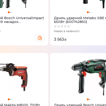
й Bosch UniversalImpact
Дриль ударний Metabo SBE 
39 насадок
650Вт (600742850)
)
і
Немає в наявності
3 563
₴
й Makita M8100, 710Вт
Дриль ударний Bosch Univer