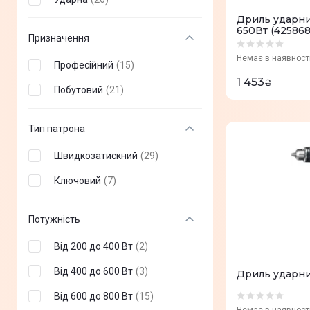
Дриль ударний
650Вт (425868
Призначення
Немає в наявност
Професійний
(
15
)
1 453
₴
Побутовий
(
21
)
Тип патрона
Швидкозатискний
(
29
)
Ключовий
(
7
)
Потужність
Від 200 до 400 Вт
(
2
)
Від 400 до 600 Вт
(
3
)
Дриль ударни
Від 600 до 800 Вт
(
15
)