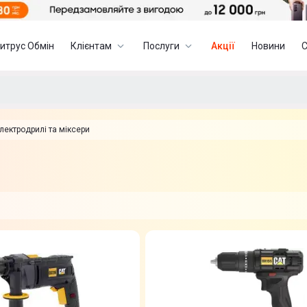
итрус Обмін
Клієнтам
Послуги
Акції
Новини
лектродрилі та міксери