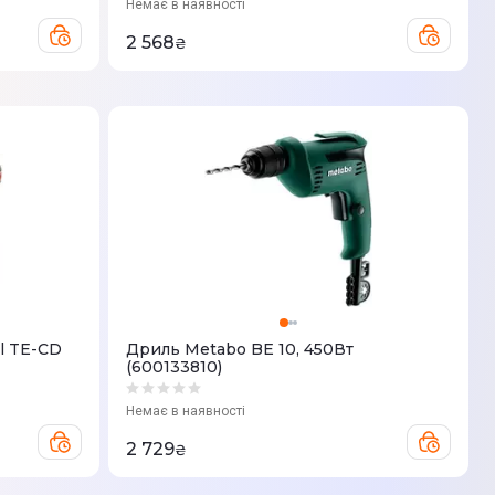
Немає в наявності
2 568
₴
l TE-CD
Дриль Metabo BE 10, 450Вт
(600133810)
Немає в наявності
2 729
₴