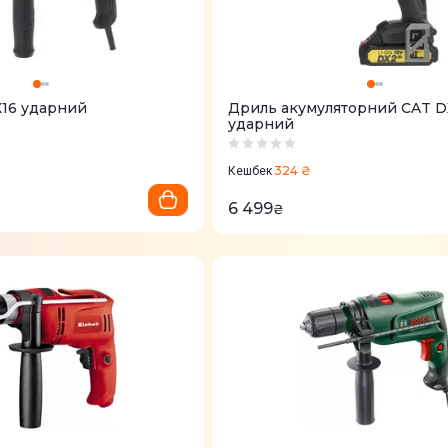
16 ударний
Дриль акумуляторний CAT DX
ударний
324 ₴
Кешбек
6 499
₴