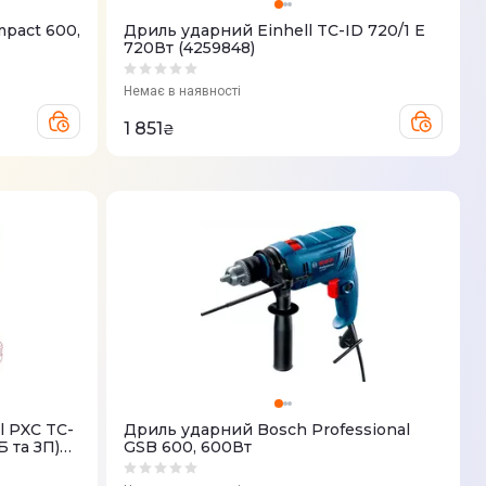
pact 600,
Дриль ударний Einhell TC-ID 720/1 E
720Вт (4259848)
Немає в наявності
1 851
₴
l PXC TC-
Дриль ударний Bosch Professional
Б та ЗП)
GSB 600, 600Вт