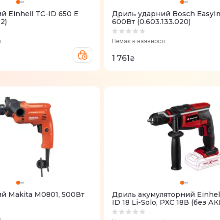
 Einhell TC-ID 650 E
Дриль ударний Bosch EasyIm
2)
600Вт (0.603.133.020)
і
Немає в наявності
1 761
₴
й Makita M0801, 500Вт
Дриль акумуляторний Einhel
ID 18 Li-Solo, PXC 18В (без АК
4513960