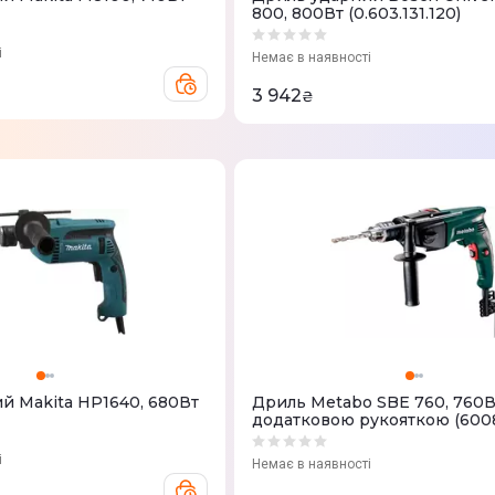
800, 800Вт (0.603.131.120)
і
Немає в наявності
3 942
₴
й Makita HP1640, 680Вт
Дриль Metabo SBE 760, 760В
додатковою рукояткою (600
і
Немає в наявності