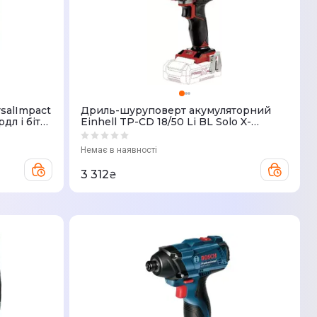
salImpact
Дриль-шуруповерт акумуляторний
дл і біт
Einhell TP-CD 18/50 Li BL Solo X-
Change 18В (без АКБ та ЗП) 4513887
Немає в наявності
3 312
₴