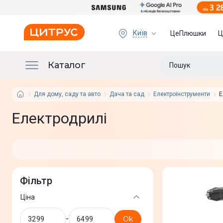
Київ
ЦеПлюшки
Ц
Каталог
Для дому, саду та авто
Дача та сад
Електроінструменти
Е
Електродрилі
Фільтр
Ціна
-
Ok