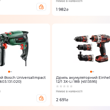
і
Немає в наявності
1 982
₴
й Bosch UniversalImpact
Дриль акумуляторний Einhel
603.131.020)
12/1 3X-Li 18В (4513595)
і
Немає в наявності
2 691
₴