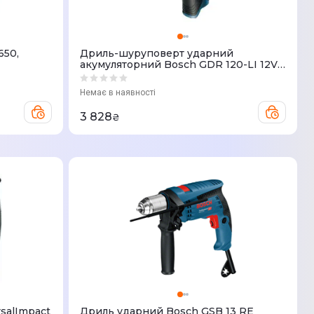
650,
Дриль-шуруповерт ударний
акумуляторний Bosch GDR 120-LI 12V
без АКБ та ЗП
Немає в наявності
3 828
₴
salImpact
Дриль ударний Bosch GSB 13 RE