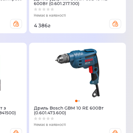
600Вт (0.601.217.100)
Немає в наявності
4 386
₴
т з
Дриль Bosch GBM 10 RE 600Вт
841500)
(0.601.473.600)
Немає в наявності