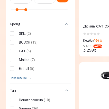
Бренд
Дриль CAT DX
SKIL
(
2
)
164 ₴
Кешбек
BOSCH
(
13
)
-
40
%
5 499
3 299
₴
CAT
(
5
)
Makita
(
7
)
Einhell
(
5
)
Metabo
(
6
)
Показати всi
Тип
Ненаголошена
(
10
)
Ударна
(
26
)