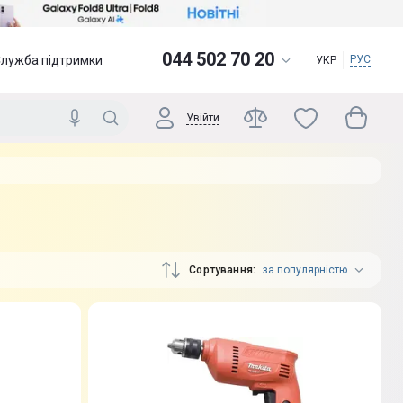
044 502 70 20
Служба підтримки
РУС
УКР
Увійти
Сортування
за популярністю