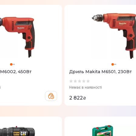
 M6002, 450Вт
Дриль Makita M6501, 230Вт
і
Немає в наявності
2 822
₴