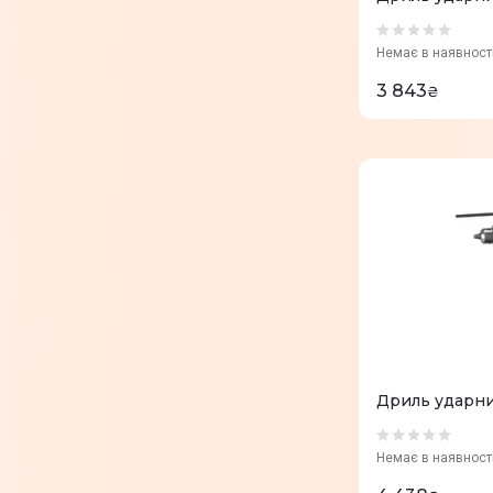
Немає в наявност
3 843
₴
Дриль ударни
Немає в наявност