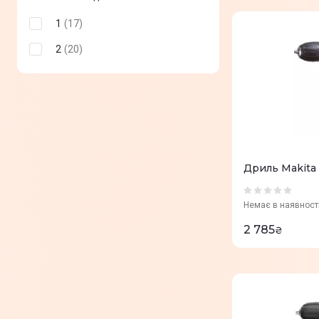
1
(
17
)
2
(
20
)
Дриль Makita
Немає в наявност
2 785
₴