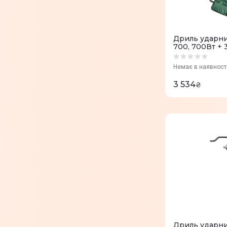
Дриль ударни
700, 700Вт + 
(0.603.131.00A
Немає в наявност
3 534
₴
Дриль ударни