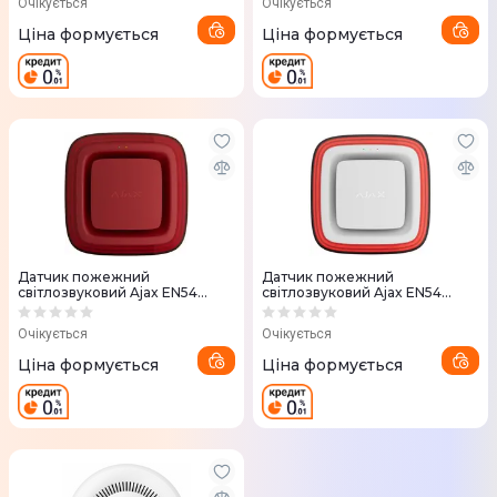
Очікується
Очікується
Ціна формується
Ціна формується
Датчик пожежний
Датчик пожежний
світлозвуковий Ajax EN54
світлозвуковий Ajax EN54
FireProtect VAD Sounder red,
FireProtect VAD Sounder
Jeweller, EN54, бездротовий
white, Jeweller, EN54,
Очікується
Очікується
бездротовий
Ціна формується
Ціна формується