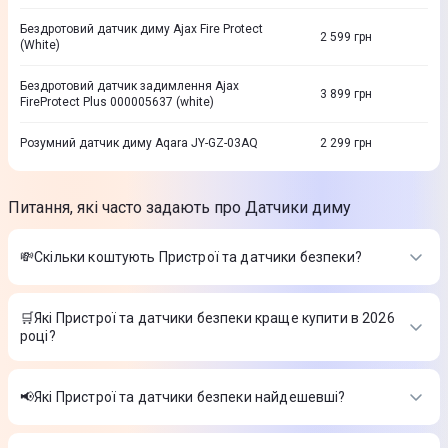
Бездротовий датчик диму Ajax Fire Protect
2 599
грн
(White)
Бездротовий датчик задимлення Ajax
3 899
грн
FireProtect Plus 000005637 (white)
Розумний датчик диму Aqara JY-GZ-03AQ
2 299
грн
Питання, які часто задають про Датчики диму
💸Скільки коштують Пристрої та датчики безпеки?
Вартість товарів в категорії Пристрої та датчики безпеки в
інтернет-магазині Цитрус
🛒Які Пристрої та датчики безпеки краще купити в 2026
році?
Розумний датчик природного газу Aqara JT-BZ-03AQ/A
-
2 899 ₴
Найкращі Пристрої та датчики безпеки в 2026 році на думку
Бездротова сенсорна клавіатура Ajax KeyPad Plus біла
інтернет-магазину Цитрус
(000023070)
-
4 249 ₴
📢Які Пристрої та датчики безпеки найдешевші?
Датчик присутності Aqara FP1E
-
2 899 ₴
Розумний датчик природного газу Aqara JT-BZ-03AQ/A
-
На сьогодні найдешевші Пристрої та датчики безпеки
2 899 ₴