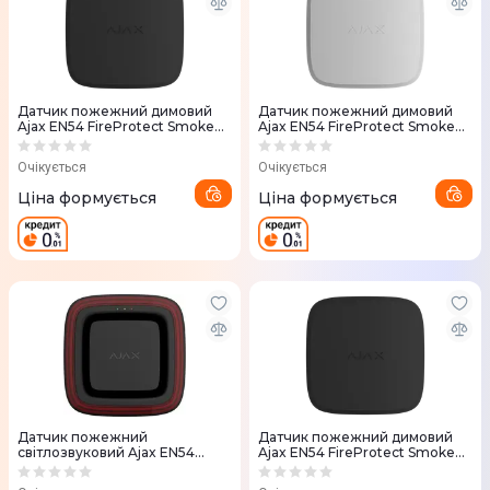
Датчик пожежний димовий
Датчик пожежний димовий
Ajax EN54 FireProtect Smoke
Ajax EN54 FireProtect Smoke
Sounder black, Jeweller, EN54,
white, Jeweller, EN54,
бездротовий
бездротовий, білий
Очікується
Очікується
Ціна формується
Ціна формується
Датчик пожежний
Датчик пожежний димовий
світлозвуковий Ajax EN54
Ajax EN54 FireProtect Smoke
FireProtect VAD Sounder black,
black, Jeweller, EN54,
Jeweller, EN54, бездротовий
бездротовий, чорний