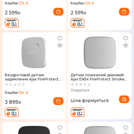
129 ₴
129 ₴
Кешбек
Кешбек
2 599
2 599
₴
₴
Бездротовий датчик
Датчик пожежний димовий
задимлення Ajax FireProtect
Ajax EN54 FireProtect Smoke
Plus 000005637 (white)
Sounder white, Jeweller, EN54,
бездротовий
Очікується
194 ₴
Кешбек
Ціна формується
3 899
₴