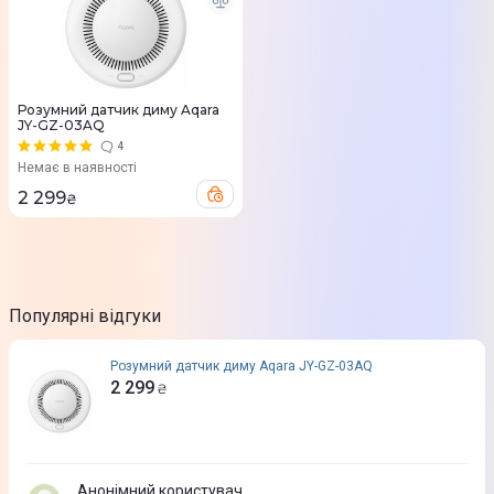
Розумний датчик диму Aqara
JY-GZ-03AQ
4
Немає в наявності
2 299
₴
Популярні відгуки
Розумний датчик диму Aqara JY-GZ-03AQ
2 299
₴
Анонімний користувач