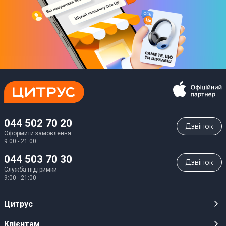
044 502 70 20
Дзвiнок
Оформити замовлення
9:00 - 21:00
044 503 70 30
Дзвiнок
Служба підтримки
9:00 - 21:00
Цитрус
Кар’єра
Клієнтам