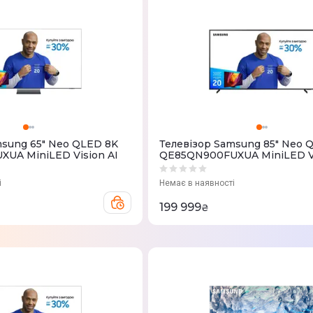
msung 65" Neo QLED 8K
Телевізор Samsung 85" Neo 
UA MiniLED Vision AI
QE85QN900FUXUA MiniLED Vi
і
Немає в наявності
199 999
₴