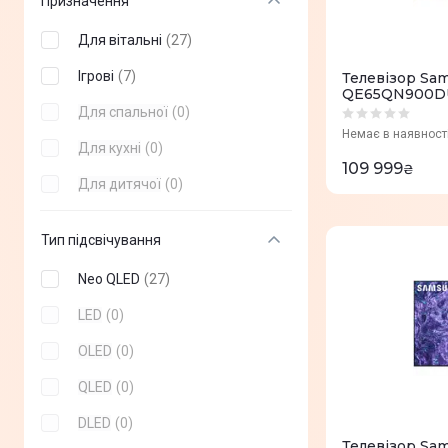
Призначення
Satelit
(
0
)
58"
(
0
)
Для вітальні
(
27
)
Akai
(
0
)
60"
(
0
)
Ігрові
(
7
)
Телевізор Sa
QE65QN900DU
70"
(
0
)
Для спальної
(
0
)
Немає в наявност
77"
(
0
)
Для кухні
(
0
)
109 999
₴
83"
(
0
)
Для дитячої
(
0
)
86"
(
0
)
Тип підсвічування
97"
(
0
)
Neo QLED
(
27
)
98"
(
0
)
LED
(
0
)
100"
(
0
)
OLED
(
0
)
115"
(
0
)
QLED
(
0
)
DLED
(
0
)
Телевізор Sa