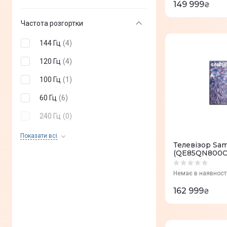
149 999
₴
Частота розгортки
144 Гц
(
4
)
120 Гц
(
4
)
100 Гц
(
1
)
60 Гц
(
6
)
240 Гц
(
0
)
55 Гц
(
0
)
Показати всi
Телевізор Sa
50 Гц
(
0
)
(QE85QN800C
Немає в наявност
162 999
₴