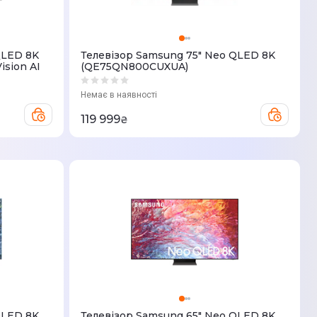
QLED 8K
Телевізор Samsung 75" Neo QLED 8K
sion AI
(QE75QN800CUXUA)
Немає в наявності
119 999
₴
QLED 8K
Телевізор Samsung 65" Neo QLED 8K