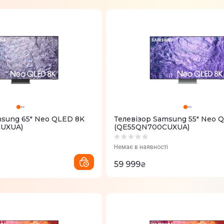
msung 65" Neo QLED 8K
Телевізор Samsung 55" Neo 
UXUA)
(QE55QN700CUXUA)
Немає в наявності
59 999
₴