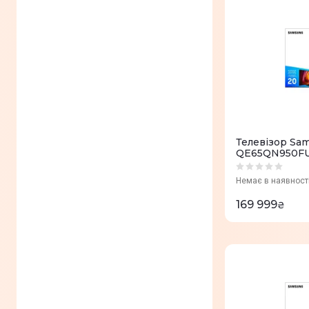
Телевізор Sa
QE65QN950FUX
Немає в наявност
169 999
₴