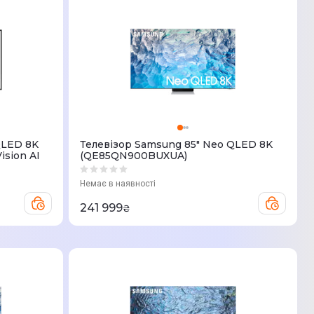
QLED 8K
Телевізор Samsung 85" Neo QLED 8K
sion AI
(QE85QN900BUXUA)
Немає в наявності
241 999
₴