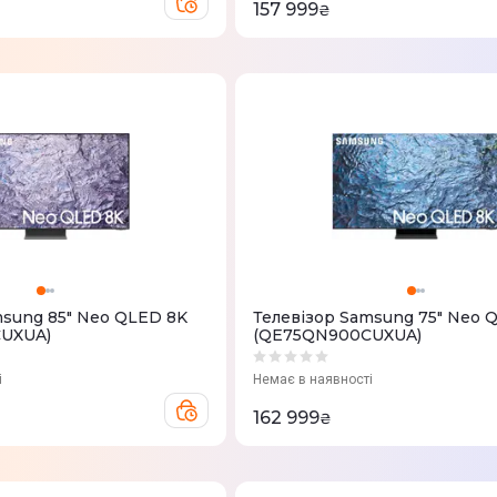
157 999
₴
msung 85" Neo QLED 8K
Телевізор Samsung 75" Neo 
UXUA)
(QE75QN900CUXUA)
і
Немає в наявності
162 999
₴