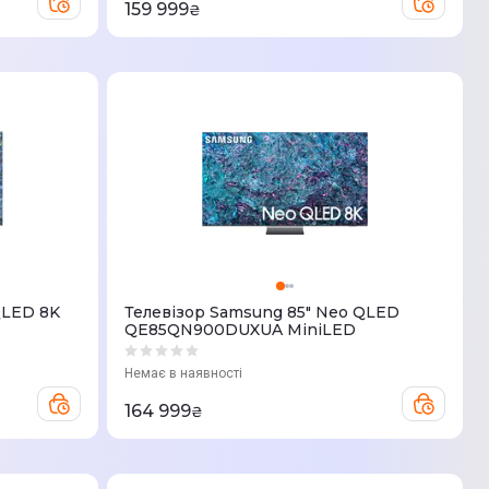
159 999
₴
QLED 8K
Телевізор Samsung 85" Neo QLED
QE85QN900DUXUA MiniLED
Немає в наявності
164 999
₴