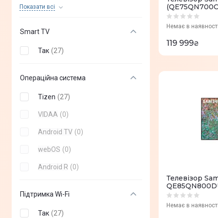
Nano Cell
(
0
)
(QE75QN700C
Показати всi
VA
(
0
)
Немає в наявност
Smart TV
Direct LED
(
0
)
119 999
₴
Так
(
27
)
QNED MiniLED
(
0
)
Edge LED
(
0
)
Операційна система
Mini LED
(
0
)
Tizen
(
27
)
VIDAA
(
0
)
Android TV
(
0
)
webOS
(
0
)
Android R
(
0
)
Телевізор Sa
QE85QN800DU
Підтримка Wi-Fi
Немає в наявност
Так
(
27
)