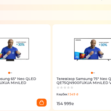
msung 65" Neo QLED
Телевізор Samsung 75" Neo 
XUA MiniLED
QE75QN900FUXUA MiniLED Vi
1 549 ₴
Кешбек
154 999
₴