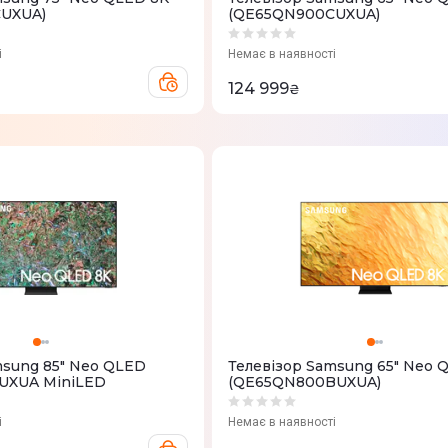
UXUA)
(QE65QN900CUXUA)
і
Немає в наявності
124 999
₴
msung 85" Neo QLED
Телевізор Samsung 65" Neo 
XUA MiniLED
(QE65QN800BUXUA)
і
Немає в наявності