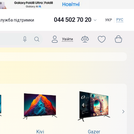
044 502 70 20
Служба підтримки
РУС
УКР
Увійти
Kivi
Gazer