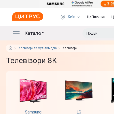
Київ
ЦеПлюшки
Ц
Каталог
Телевізори та мультимедіа
Телевізори
Телевізори 8К
Samsung
LG