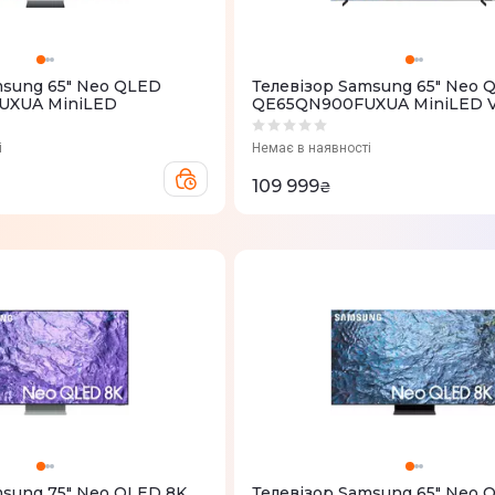
msung 65" Neo QLED
Телевізор Samsung 65" Neo 
XUA MiniLED
QE65QN900FUXUA MiniLED Vi
і
Немає в наявності
109 999
₴
msung 75" Neo QLED 8K
Телевізор Samsung 65" Neo 