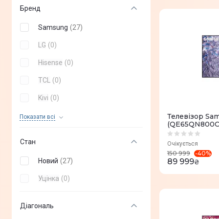
Бренд
Samsung
(
27
)
LG
(
0
)
Hisense
(
0
)
TCL
(
0
)
Kivi
(
0
)
Sony
(
0
)
Телевізор Sa
Показати всi
(QE65QN800C
Philips
(
0
)
Стан
Очікується
G-Plus
(
0
)
-
40
%
150 999
Новий
(
27
)
89 999
₴
Mystery
(
0
)
Уцінка
(
0
)
Dreame
(
0
)
Aiwa
(
0
)
Діагональ