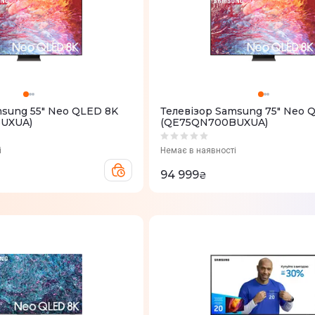
msung 55" Neo QLED 8K
Телевізор Samsung 75" Neo 
UXUA)
(QE75QN700BUXUA)
і
Немає в наявності
94 999
₴