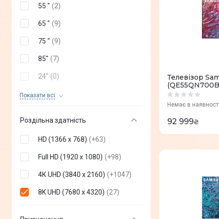
BRAVIS
(
0
)
55 "
(
2
)
Gazer
(
0
)
65 "
(
9
)
Xiaomi
(
0
)
75 "
(
9
)
Haier
(
0
)
85"
(
7
)
Skyworth
(
0
)
24"
(
0
)
Телевізор Sa
(QE55QN700B
ERGO
(
0
)
27"
(
0
)
Показати всi
Немає в наявност
Vinga
(
0
)
31,5"
(
0
)
Роздільна здатність
92 999
₴
Setup
(
0
)
32"
(
0
)
HD (1366 x 768)
(
+
63
)
2E
(
0
)
40"
(
0
)
Full HD (1920 x 1080)
(
+
98
)
Toshiba
(
0
)
42"
(
0
)
4К UHD (3840 x 2160)
(
+
1047
)
realme
(
0
)
43 "
(
0
)
8K UHD (7680 x 4320)
(
27
)
Thomson
(
0
)
48"
(
0
)
SHARP
(
0
)
50 "
(
0
)