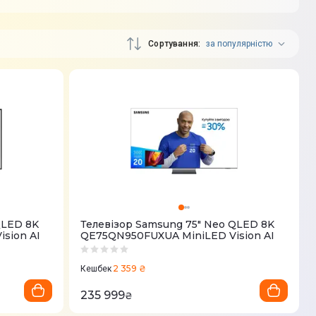
Сортування
за популярністю
QLED 8K
Телевізор Samsung 75" Neo QLED 8K
sion AI
QE75QN950FUXUA MiniLED Vision AI
2 359 ₴
Кешбек
235 999
₴