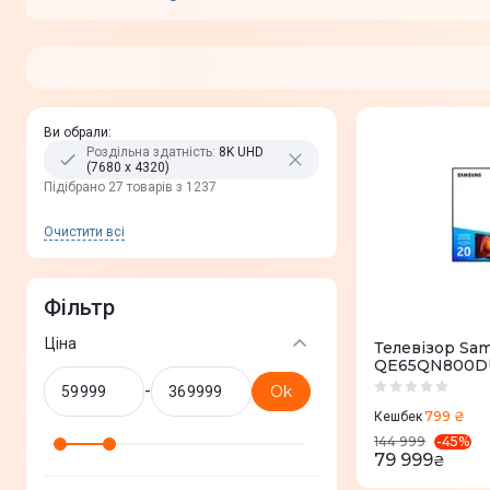
Ви обрали
:
Роздільна здатність
:
8K UHD
(7680 x 4320)
Пiдiбрано 27 товарів з 1237
Очистити всi
Фільтр
Ціна
Телевізор Sa
QE65QN800DU
-
Ok
799 ₴
Кешбек
-
45
%
144 999
79 999
₴