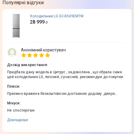
Популярні відгуки
Холодильник LG GC-B509EMTM
28 999
₴
Анонімний користувач
Досвід використання
:
Придбала дану модель в Цитрус , задоволена , що обрала саме
цей холодильник LG, якісний, сучасний, рекомендую до покупки.
Плюси
:
Приємно вражена безкоштовною доставкою додому ,дякую
магазину за сервіс
Мінуси
:
Не спостерігаю
Докладніше