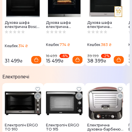
Духова шафа
Духова шафа
Духова шафа
Д
електрична Bosch
електрична
електрична
е
HBG272EB3
Electrolux
Whirlpool
W
EOF5F50BX
W7OS44S1H
W
774 ₴
383 ₴
Кешбек
Кешбек
К
314 ₴
Кешбек
-
6
%
-
2
%
16 499
39 199
3
31 499
15 499
38 399
3
₴
₴
₴
Електропечі
Електропіч ERGO
Електропіч ERGO
Електрична
П
TO 910
TO 915
духовка-барбекю
E