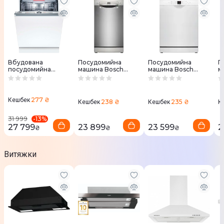
Вбудована
Посудомийна
Посудомийна
П
посудомийна
машина Bosch
машина Bosch
м
машина Bosch
SPS2IKI55K
SMS26DW00T
S
SMV4HVX00K
277 ₴
Кешбек
238 ₴
235 ₴
Кешбек
Кешбек
К
-
13
%
31 999
27 799
23 899
23 599
2
₴
₴
₴
Витяжки