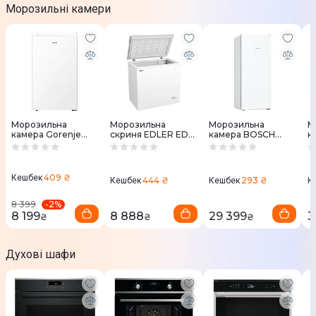
Морозильні камери
Морозильна
Морозильна
Морозильна
М
камера Gorenje
скриня EDLER ED-
камера BOSCH
к
F39EPW4
200A
GSV24VWE0N
G
409 ₴
Кешбек
444 ₴
293 ₴
Кешбек
Кешбек
К
-
2
%
8 399
8 199
8 888
29 399
3
₴
₴
₴
Духові шафи