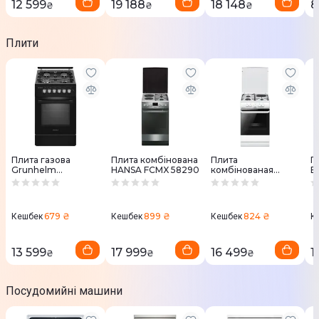
12 599
19 188
18 148
8
₴
₴
₴
Плити
Плита газова
Плита комбінована
Плита
П
Grunhelm
HANSA FCMX 58290
комбінованая
E
G4F56124B
Hansa
L
FCMW54000H
679 ₴
899 ₴
824 ₴
Кешбек
Кешбек
Кешбек
К
13 599
17 999
16 499
1
₴
₴
₴
Посудомийні машини