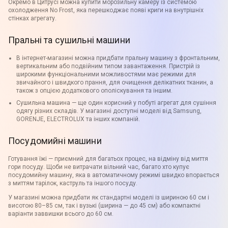
Окремо в Цитрусі можна купити морозильну камеру із системою
охолодження No Frost, яка перешкоджає появі криги на внутрішніх
стінках агрегату.
Пральні та сушильні машини
В інтернет-магазині можна придбати пральну машину з фронтальним,
вертикальним або подвійним типом завантаження. Пристрій із
широкими функціональними можливостями має режими для
звичайного і швидкого прання, для очищення делікатних тканин, а
також з опцією додаткового ополіскування та іншим.
Сушильна машина — ще один корисний у побуті агрегат для сушіння
одягу різних складів. У магазині доступні моделі від Samsung,
GORENJE, ELECTROLUX та інших компаній.
Посудомийні машини
Готування їжі — приємний для багатьох процес, на відміну від миття
гори посуду. Щоби не витрачати вільний час, багато хто купує
посудомийну машину, яка в автоматичному режимі швидко впорається
з миттям тарілок, каструль та іншого посуду.
У магазині можна придбати як стандартні моделі із шириною 60 см і
висотою 80–85 см, так і вузькі (ширина — до 45 см) або компактні
варіанти заввишки всього до 60 см.