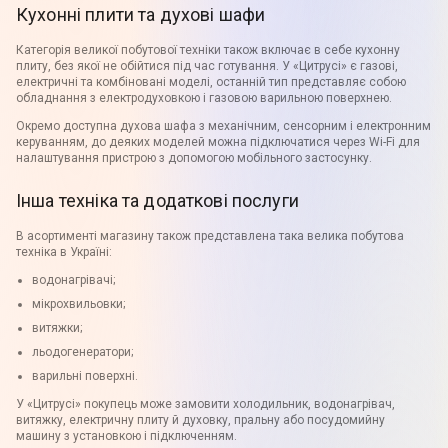
Кухонні плити та духові шафи
Категорія великої побутової техніки також включає в себе кухонну
плиту, без якої не обійтися під час готування. У «Цитрусі» є газові,
електричні та комбіновані моделі, останній тип представляє собою
обладнання з електродуховкою і газовою варильною поверхнею.
Окремо доступна духова шафа з механічним, сенсорним і електронним
керуванням, до деяких моделей можна підключатися через Wi-Fi для
налаштування пристрою з допомогою мобільного застосунку.
Інша техніка та додаткові послуги
В асортименті магазину також представлена така велика побутова
техніка в Україні:
водонагрівачі;
мікрохвильовки;
витяжки;
льодогенератори;
варильні поверхні.
У «Цитрусі» покупець може замовити холодильник, водонагрівач,
витяжку, електричну плиту й духовку, пральну або посудомийну
машину з установкою і підключенням.