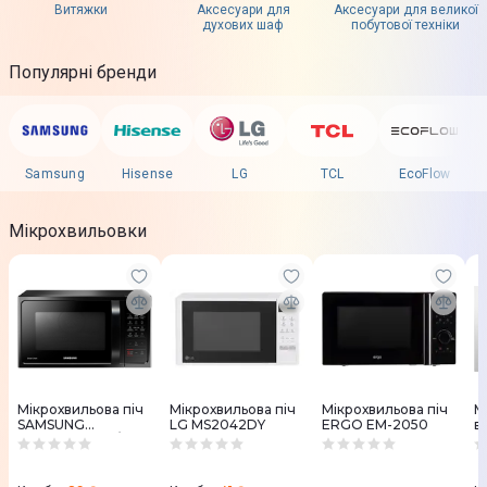
Витяжки
Аксесуари для
Аксесуари для великої
духових шаф
побутової техніки
Популярні бренди
Samsung
Hisense
LG
TCL
EcoFlow
Мікрохвильовки
Мікрохвильова піч
Мікрохвильова піч
Мікрохвильова піч
М
SAMSUNG
LG MS2042DY
ERGO EM-2050
в
MC28H5013AK/UA
B
CONV.