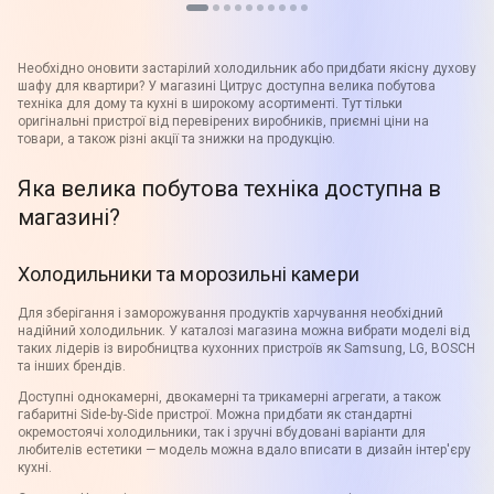
Необхідно оновити застарілий холодильник або придбати якісну духову
шафу для квартири? У магазині Цитрус доступна велика побутова
техніка для дому та кухні в широкому асортименті. Тут тільки
оригінальні пристрої від перевірених виробників, приємні ціни на
товари, а також різні акції та знижки на продукцію.
Яка велика побутова техніка доступна в
магазині?
Холодильники та морозильні камери
Для зберігання і заморожування продуктів харчування необхідний
надійний холодильник. У каталозі магазина можна вибрати моделі від
таких лідерів із виробництва кухонних пристроїв як Samsung, LG, BOSCH
та інших брендів.
Доступні однокамерні, двокамерні та трикамерні агрегати, а також
габаритні Side-by-Side пристрої. Можна придбати як стандартні
окремостоячі холодильники, так і зручні вбудовані варіанти для
любителів естетики — модель можна вдало вписати в дизайн інтер'єру
кухні.