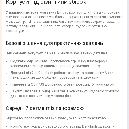
Корпуси під різні типи збірок
У наявності інтернет-магазину Цитрус корпуси для ПК під усі основні
сценарії: тихі офісні системні блоки, потужні ігрові станції чи компактні
медіацентри. Ціна залежить від багатьох чинників, зокрема товщини
металу, площі скління, наявності кулерів, будови внутрішньої
архітектури.
Базові рішення для практичних завдань
Цей сегмент фокусується на мінімалізмі без зайвих деталей.
Бюджетні серії MSI MAG пропонують стриману платформу з
класичним розташуванням портів підключення зверху.
Доступні лінійки Darkflash роблять ставку на фронтальну Mesh-
панель для кращого обдуву процесора та відеокарти.
Рішення від OCYPUS доповнюють базу прозорим бічним склом.
Закриті металеві модифікації без вікон стануть чудовою основою
для тихого корпусу із шумоізоляцією.
Середній сегмент із панорамою
Виробники пропонують баланс функціональності та естетики.
Комп’ютерні корпуси середнього класу від Darkflash одержали