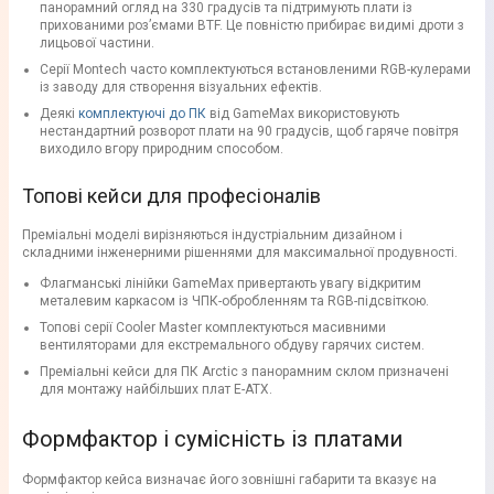
панорамний огляд на 330 градусів та підтримують плати із
прихованими роз’ємами BTF. Це повністю прибирає видимі дроти з
лицьової частини.
Серії Montech часто комплектуються встановленими RGB-кулерами
із заводу для створення візуальних ефектів.
Деякі
комплектуючі до ПК
від GameMax використовують
нестандартний розворот плати на 90 градусів, щоб гаряче повітря
виходило вгору природним способом.
Топові кейси для професіоналів
Преміальні моделі вирізняються індустріальним дизайном і
складними інженерними рішеннями для максимальної продувності.
Флагманські лінійки GameMax привертають увагу відкритим
металевим каркасом із ЧПК-обробленням та RGB-підсвіткою.
Топові серії Cooler Master комплектуються масивними
вентиляторами для екстремального обдуву гарячих систем.
Преміальні кейси для ПК Arctic з панорамним склом призначені
для монтажу найбільших плат E-ATX.
Формфактор і сумісність із платами
Формфактор кейса визначає його зовнішні габарити та вказує на