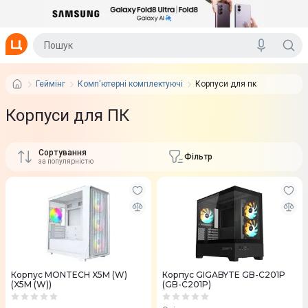
Геймінг
Комп'ютерні комплектуючі
Корпуси для пк
Корпуси для ПК
Сортування
Фільтр
за популярністю
Корпус MONTECH X5M (W)
Корпус GIGABYTE GB-C201P
(X5M (W))
(GB-C201P)