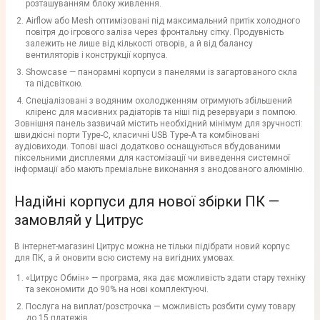
розташуванням блоку живлення.
Airflow або Mesh оптимізовані під максимальний притік холодного
повітря до ігрового заліза через фронтальну сітку. Продувність
залежить не лише від кількості отворів, а й від балансу
вентиляторів і конструкції корпуса.
Showcase — панорамні корпуси з панелями із загартованого скла
та підсвіткою.
Спеціалізовані з водяним охолодженням отримують збільшений
кліренс для масивних радіаторів та ніші під резервуари з помпою.
Зовнішня панель зазвичай містить необхідний мінімум для зручності:
швидкісні порти Type-C, класичні USB Type-A та комбіновані
аудіовиходи. Топові шасі додатково оснащуються вбудованими
піксельними дисплеями для кастомізації чи виведення системної
інформації або мають преміальне виконання з анодованого алюмінію.
Надійні корпуси для нової збірки ПК —
замовляй у Цитрус
В інтернет-магазині Цитрус можна не тільки підібрати новий корпус
для ПК, а й оновити всю систему на вигідних умовах.
«Цитрус Обмін» — програма, яка дає можливість здати стару техніку
та зекономити до 90% на нові комплектуючі.
Послуга на виплат/розстрочка — можливість розбити суму товару
до 15 платежів.