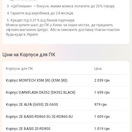
«ЦеПлюшки» — бонуси, якими можна оплатити до 20% товару.
Гарантія від виробника до 24 місяців.
Кредит під 0,01% від банків-партнерів.
Можна купити шасі до ПК у Києві чи інших містах, де працюють
офлайн-магазини Цитрус. Або ж замовити доставку Новою поштою
будь-куди в Україні.
Ціни на Корпуси для ПК
Корпуси для ПК
Ціна
Корпус MONTECH X5M (W) (X5M (W))
2 039
грн
Корпус DARKFLASH DK352 (DK352 BLACK)
1 699
грн
Корпус 2E ALFA (G650) 2E-G650
979
грн
Корпус 2E BASIS RD860-3U 2E-RD860-3U
1 009
грн
Корпус 2E BASIS 2E-RD850
1 019
грн