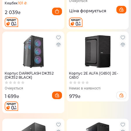
Очікується
101 ₴
Кешбек
Ціна формується
2 039
₴
Корпус DARKFLASH DK352
Корпус 2E ALFA (G650) 2E-
(DK352 BLACK)
G650
Очікується
Немає в наявності
1 699
979
₴
₴