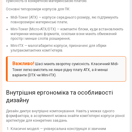
сумісність із конкретною материнською платою.
Основні типорозміри корпусів для ПК:
Midi-Tower (ATX) — корпуси середнього розміру, які підтримують
повнорозмірні материнські плати;
Mini-Tower (Micro-ATX/DTX) — компактні блоки, куди встановлюють
материнки менших форматів, оскільки вони мають обмежений
простір і менше слотів розширення;
Mini-ITX — малогабаритні корпуси, призначені для збірки
ультракомпактних комп'ютерів.
Важливо!
Шасі мають зворотну сумісність. Класичний Midi-
Tower легко вмістить не лише рідну плату ATX, а й менші
варіанти (DTX чи Mini-ITX).
Внутрішня ергономіка та особливості
дизайну
Дизайн диктує внутрішнє компонування. Навіть у межах одного
формфактора, в асортименті можна знайти комп’ютерні корпуси різної
архітектури для конкретних завдань.
Класичні моделі — універсальна конструкція зі звичним