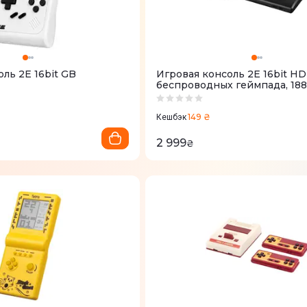
ль 2Е 16bit GB
Игровая консоль 2Е 16bit HD
беспроводных геймпада, 188
2E16BHDWS188
149 ₴
Кешбэк
2 999
₴