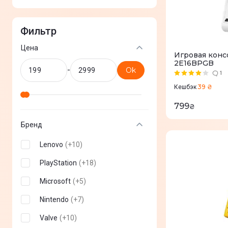
Фильтр
Цена
Игровая консо
2E16BPGB
-
Ok
1
39 ₴
Кешбэк
799
₴
Бренд
Lenovo
(
+
10
)
PlayStation
(
+
18
)
Microsoft
(
+
5
)
Nintendo
(
+
7
)
Valve
(
+
10
)