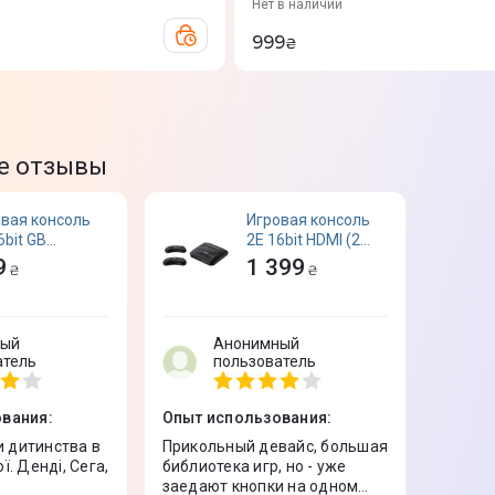
Нет в наличии
999
₴
е отзывы
вая консоль
Игровая консоль
6bit GB
2Е 16bit HDMI (2
6BPGB
беспроводных
9
1 399
₴
₴
геймпада, 913 игр)
2E16BHDWS913
ный
Анонимный
атель
пользователь
ования
:
Опыт использования
:
и дитинства в
Прикольный девайс, большая
. Денді, Сега,
библиотека игр, но - уже
заедают кнопки на одном