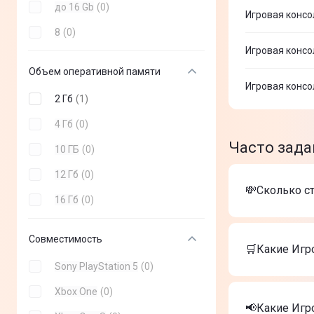
до 16 Gb
(
0
)
Игровая консо
8
(
0
)
Игровая консол
Объем оперативной памяти
Игровая консол
2 Гб
(
1
)
4 Гб
(
0
)
Часто зада
10 ГБ
(
0
)
12 Гб
(
0
)
💸Сколько с
16 Гб
(
0
)
Стоимость т
Совместимость
Игровая к
🛒Какие Игр
Игровая к
Sony PlayStation 5
(
0
)
Игровая к
Самые лучши
Xbox One
(
0
)
Игровая к
📢Какие Игр