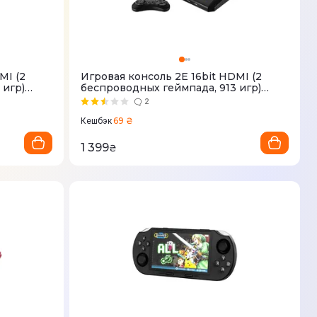
MI (2
Игровая консоль 2Е 16bit HDMI (2
 игр)
беспроводных геймпада, 913 игр)
2E16BHDWS913
2
69 ₴
Кешбэк
1 399
₴