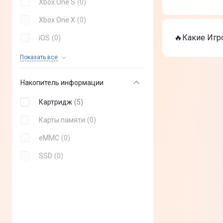
Xbox One S
(
0
)
Игровая к
Игровая к
На сегодня 
Xbox One X
(
0
)
Игровая к
🔥Какие Игр
iOS
(
0
)
Игровая к
Игровая к
Xbox Series S
(
0
)
Показать все
ТОП-3 дорог
Android
(
0
)
Игровая к
Накопитель информации
Игровая к
Windows 10
(
0
)
Игровая к
Картридж
(
5
)
Xbox Series Х
(
0
)
Карты памяти
(
0
)
ПК
(
0
)
eMMC
(
0
)
SSD
(
0
)