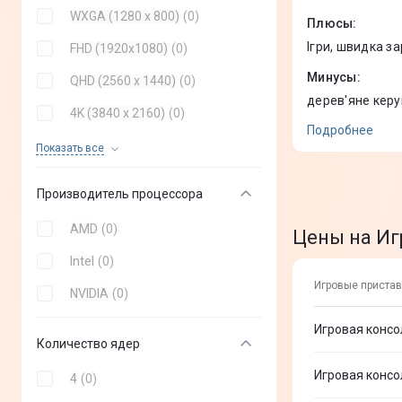
WXGA (1280 x 800)
(
0
)
Плюсы
:
Ігри, швидка за
FHD (1920x1080)
(
0
)
носталгія
Минусы
:
QHD (2560 x 1440)
(
0
)
дерев'яне керу
4K (3840 x 2160)
(
0
)
"хрестик" дуже
Подробнее
Мала батарея
8К (7680 х 4320)
(
0
)
Показать все
Производитель процессора
AMD
(
0
)
Цены на Иг
Intel
(
0
)
Игровые пристав
NVIDIA
(
0
)
Игровая консо
Количество ядер
Игровая консо
4
(
0
)