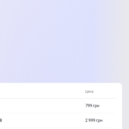
Цена
799
грн
8
2 999
грн