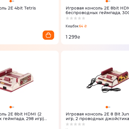
ль 2Е 4bit Tetris
Игровая консоль 2Е 8bit HDM
беспроводных геймпада, 300
64 ₴
Кешбэк
1 299
₴
ль 2Е 8bit HDMI (2
Игровая консоль 2Е 8 Bit Junior (300
 геймпада, 298 игр)
игр, 2 проводных джойстика
8
кабель) 2E8BAVWD288