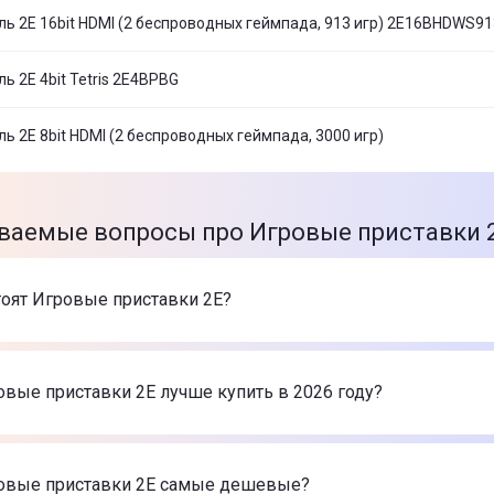
ль 2Е 16bit HDMI (2 беспроводных геймпада, 913 игр) 2E16BHDWS91
ь 2Е 4bit Tetris 2E4BPBG
ь 2Е 8bit HDMI (2 беспроводных геймпада, 3000 игр)
ваемые вопросы про Игровые приставки 
тоят Игровые приставки 2Е?
оваров в категории Игровые приставки 2Е в интернет-мага
онсоль 2Е 16bit GB 2E16BPGB
-
799 ₴
овые приставки 2Е лучше купить в 2026 году?
онсоль 2Е 16bit HDMI (2 беспроводных геймпада, 188 игр)
онсоль 2Е 16bit HDMI (2 беспроводных геймпада, 913 игр)
е Игровые приставки 2Е в 2026 году по мнению интернет-
онсоль 2Е 16bit GB 2E16BPGB
-
799 ₴
овые приставки 2Е самые дешевые?