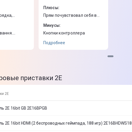
контроллере и не могу найти
Плюсы
:
в его продаже. Есть
демоверсии игр.
рядка,
Прям почувствовал себя в
детстве.
Минусы
:
вання.
Кнопки контроллера
 не зручний.
Подробнее
ровые приставки 2Е
ки 2Е
ль 2Е 16bit GB 2E16BPGB
ль 2Е 16bit HDMI (2 беспроводных геймпада, 188 игр) 2E16BHDWS18