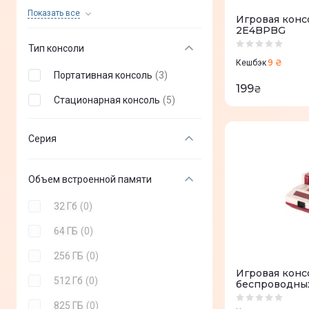
Asus
(
+
2
)
Показать все
Игровая консо
2E4BPBG
Game Box
(
+
6
)
Тип консоли
2E
(
8
)
9 ₴
Кешбэк
Портативная консоль
(
3
)
MSI
(
+
3
)
199
₴
Стационарная консоль
(
5
)
Серия
Объем встроенной памяти
32 Гб
(
0
)
64 ГБ
(
0
)
256 ГБ
(
0
)
Игровая консо
512 Гб
(
0
)
беспроводных
2E8BHDWS28
825 ГБ
(
0
)