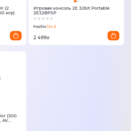
I (2
Игровая консоль 2Е 32bit Portable
0 игр)
2E32BPSP
124 ₴
Кешбэк
2 499
₴
, AV