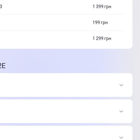
3
1 399
грн
199
грн
1 299
грн
2Е
зине Цитрус
 2E16BHDWS188
-
2 999 ₴
 2E16BHDWS913
-
1 399 ₴
магазина Цитрус