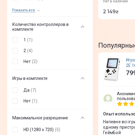
Нет в наличии
1 Тб
(
0
)
Показать все
2 149
₴
2 Тб
(
0
)
Количество контроллеров в
комплекте
1
(
1
)
Популярны
2
(
4
)
Игро
Нет
(
2
)
2Е 1
2E1
79
Игры в комплекте
Да
(
7
)
Аноним
пользов
Нет
(
1
)
Опыт использ
Максимальное разрешение
Напевне всі ігр
одному пристрої
HD (1280 x 720)
(
5
)
ГеймБой