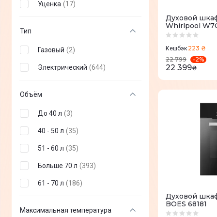
Уценка
(
17
)
SMEG
(
2
)
Духовой шка
Whirlpool W
Franke
(
3
)
Тип
Zanussi
(
3
)
223 ₴
Кешбэк
Газовый
(
2
)
-
2
%
22 799
Candy
(
4
)
22 399
Электрический
(
644
)
₴
Vestel
(
6
)
Объём
Indesit
(
10
)
До 40 л
(
3
)
Hotpoint-Ariston
(
7
)
40 - 50 л
(
35
)
GRANADO
(
8
)
51 - 60 л
(
35
)
Grunhelm
(
12
)
Больше 70 л
(
393
)
Miele
(
13
)
61 - 70 л
(
186
)
Hansa
(
27
)
Духовой шка
Beko
(
39
)
BOES 68181
Максимальная температура