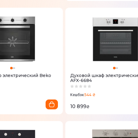
 электрический Beko
Духовой шкаф электрический
AFX-6684
544 ₴
Кешбэк
10 899
₴