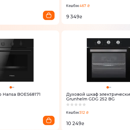
467 ₴
Кешбэк
9 349
₴
 Hansa BOES68171
Духовой шкаф электрическ
Grunhelm GDG 252 BG
512 ₴
Кешбэк
10 249
₴