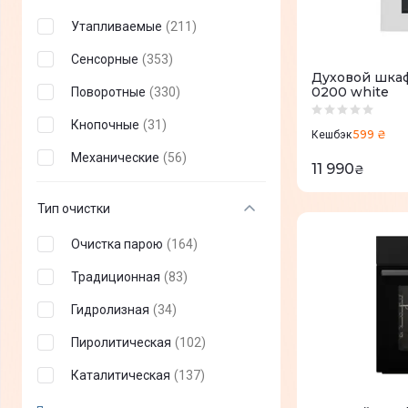
Утапливаемые
(
211
)
Сенсорные
(
353
)
Духовой шка
0200 white
Поворотные
(
330
)
Кнопочные
(
31
)
599 ₴
Кешбэк
Механические
(
56
)
11 990
₴
Тип очистки
Очистка парою
(
164
)
Традиционная
(
83
)
Гидролизная
(
34
)
Пиролитическая
(
102
)
Каталитическая
(
137
)