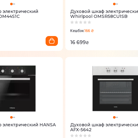
ф электрический
Духовой шкаф электрическ
7OM44S1C
Whirlpool OMSR58CU1SB
166 ₴
Кешбэк
16 699
₴
ф электрический HANSA
Духовой шкаф электрический
AFX-5642