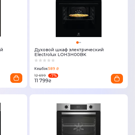
ий
Духовой шкаф электрический
Electrolux LOH3H00BK
589 ₴
Кешбэк
-
7
%
12 699
11 799
₴