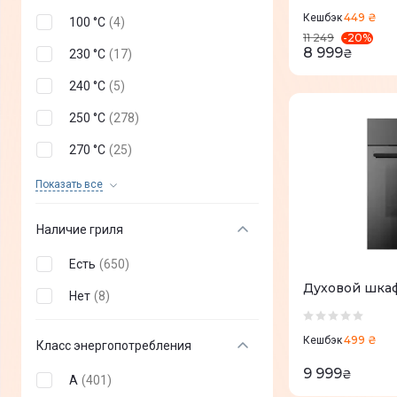
Siemens
(
40
)
449 ₴
Кешбэк
100 °C
(
4
)
-
20
%
Ventolux
(
44
)
11 249
8 999
₴
230 °C
(
17
)
Vestfrost
(
2
)
240 °C
(
5
)
250 °С
(
278
)
270 °С
(
25
)
275 °С
(
104
)
Показать все
280 °C
(
10
)
Наличие гриля
300 °С
(
118
)
Есть
(
650
)
500 °C
(
2
)
Духовой шкаф
Нет
(
8
)
499 ₴
Кешбэк
Класс энергопотребления
9 999
₴
А
(
401
)