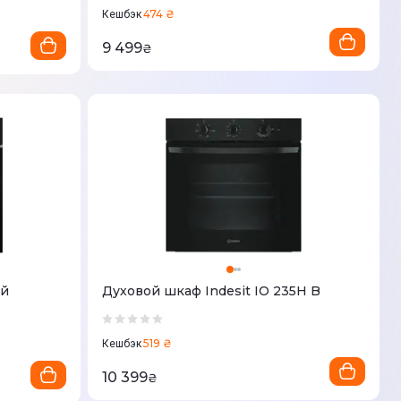
474 ₴
Кешбэк
9 499
₴
ий
Духовой шкаф Indesit IO 235H B
519 ₴
Кешбэк
10 399
₴