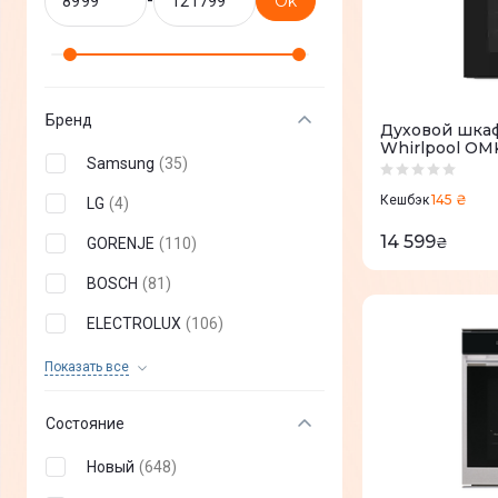
-
Ok
Бренд
Духовой шка
Whirlpool O
Samsung
(
35
)
145 ₴
Кешбэк
LG
(
4
)
14 599
₴
GORENJE
(
110
)
BOSCH
(
81
)
ELECTROLUX
(
106
)
Whirlpool
(
80
)
Показать все
Hisense
(
3
)
Состояние
Haier
(
19
)
Новый
(
648
)
HEINNER
(
7
)