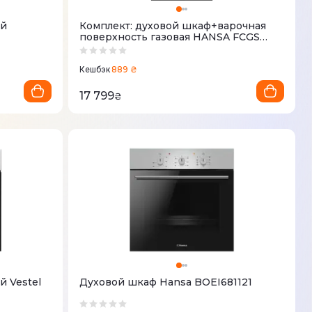
ий
Комплект: духовой шкаф+варочная
поверхность газовая HANSA FCGS
68326
889 ₴
Кешбэк
17 799
₴
 Vestel
Духовой шкаф Hansa BOEI681121