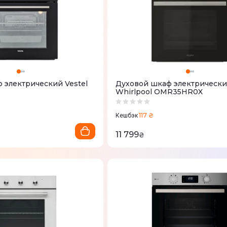
 электрический Vestel
Духовой шкаф электрическ
Whirlpool OMR35HR0X
117 ₴
Кешбэк
11 799
₴