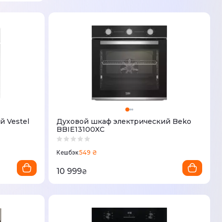
 Vestel
Духовой шкаф электрический Beko
BBIE13100XC
549 ₴
Кешбэк
10 999
₴