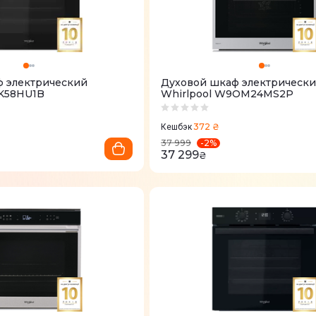
ф электрический
Духовой шкаф электрическ
MK58HU1B
Whirlpool W9OM24MS2P
372 ₴
Кешбэк
-
2
%
37 999
37 299
₴