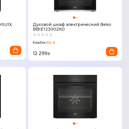
HSU1X
Духовой шкаф электрический Beko
BBIE123002XD
614 ₴
Кешбэк
12 299
₴