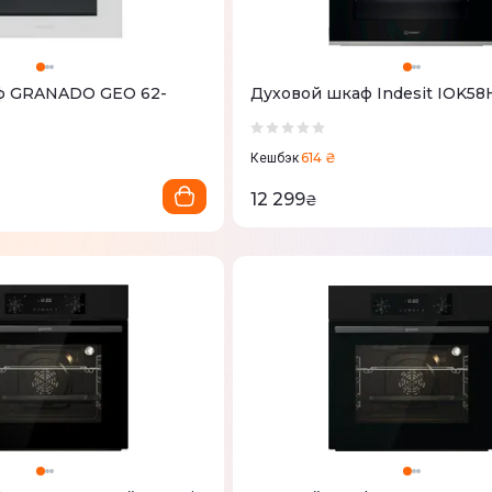
ф GRANADO GEO 62-
Духовой шкаф Indesit IOK58
614 ₴
Кешбэк
12 299
₴