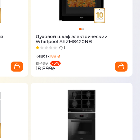
ий
Духовой шкаф электрический
Whirlpool AKZM8420NB
1
188 ₴
Кешбэк
-
3
%
19 499
18 899
₴