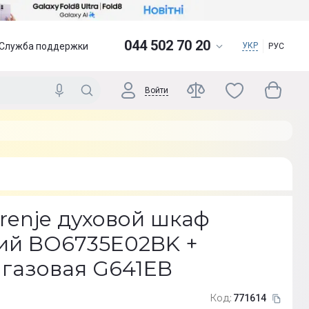
044 502 70 20
Служба поддержки
УКР
РУС
Войти
renje духовой шкаф
ий BO6735E02BK +
 газовая G641EB
Код:
771614