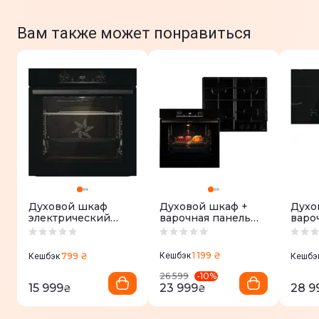
Вам также может понравиться
Духовой шкаф
Духовой шкаф +
Духо
электрический
варочная панель
варо
GORENJE
газовая Gorenje
пове
BO6735E05B
BO6735E05B +
инду
GTW641EB
Gore
1 199 ₴
799 ₴
Кешбэк
Кешбэк
Кешбэ
BOS6
GI64
-
10
%
26 599
15 999
23 999
28 9
₴
₴