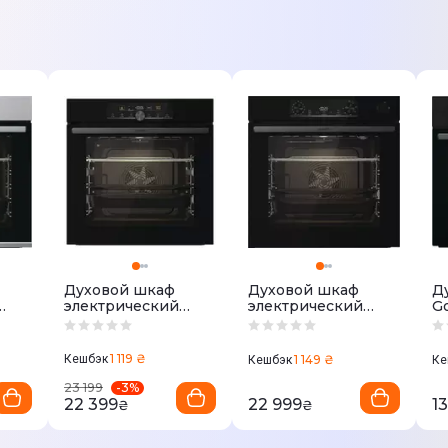
Духовой шкаф
Духовой шкаф
Д
электрический
электрический
G
GORENJE
GORENJE BSA 6737
B
BOS6747A01BG
E15BG
1 119 ₴
Кешбэк
1 149 ₴
Кешбэк
Ке
-
3
%
23 199
22 399
22 999
1
₴
₴