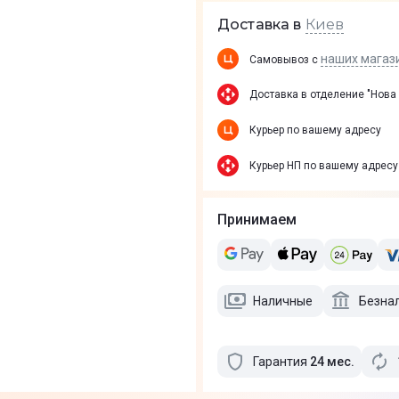
Киев
Доставка в
наших магаз
Самовывоз с
Доставка в отделение "Нова
Курьер по вашему адресу
Курьер НП по вашему адресу
Принимаем
Наличные
Безна
Гарантия
24
мес
.