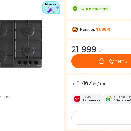
Есть в наличии
Кешбэк
1 099 ₴
21 999
₴
Купить
1 467
от
₴ / пл.
е гриля
ПУМБ
ОТП Банк. Р
15 платежей
10 платеже