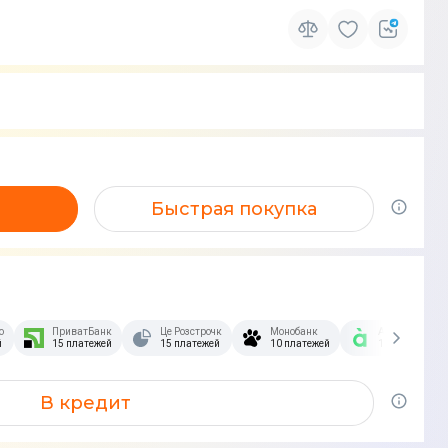
Быстрая покупка
озстрочка Скибочка.
ПриватБанк
Це Розстрочка
Монобанк
А-Банк
й
15 платежей
15 платежей
10 платежей
10 платежей
В кредит