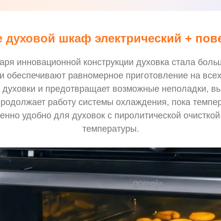
e духовой шкаф электрический + пов
ря инновационной конструкции духовка стала боль
и обеспечивают равномерное приготовление на все
 духовки и предотвращает возможные неполадки, вы
продолжает работу системы охлаждения, пока темпе
бенно удобно для духовок с пиролитической очисткой
температуры.