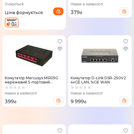
Очікується
Немає в наявності
379
Ціна формується
₴
Комутатор Mercusys MS105G
Комутатор D-Link DSR-250V2
мережевий 5-портовий
4xGE LAN, 1xGE WAN
гiгабiтний
Немає в наявності
Немає в наявності
399
9 999
₴
₴