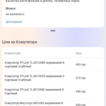
Качество изготовления и работы, гигабитные порты
Мінуси
:
не выявлено
Докладніше
Ціни на Комутатори
Комутатори
Ціна
Комутатор TP-Link TL-SG1008D мережевий 8-
969
грн
портовий гігабітний
Комутатор TP-Link TL-SG1005D мережевий 5-
579
грн
портовий гігабітний
Комутатор TP-Link TL-SF1008D мережевий 8-
449
грн
портовий
Комутатор Mercusys MS108G мережевий 8-
599
грн