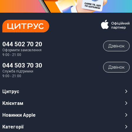
044 502 70 20
Дзвiнок
Оформити замовлення
9:00 - 21:00
044 503 70 30
Дзвiнок
Служба підтримки
9:00 - 21:00
Цитрус
Кар’єра
Клієнтам
Магазини
Публічні оферти
Новинки Apple
Для ЗМІ
Відеоогляди
iPhone 17
Категорії
Оптовим клієнтам
Акції, розіграші, призи