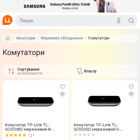
Аксесуари
Мережеве обладнання
Комутатори
Комутатори
Сортування
Фільтр
за популярністю
Комутатор TP-Link TL-
Комутатор TP-Link TL-
SG1008D мережевий 8-
SG1005D мережевий 5-
портовий гігабітний
портовий гігабітний
1