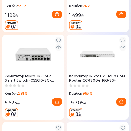
59 ₴
74 ₴
Кешбек
Кешбек
1 199
1 499
₴
₴
Комутатор MikroTik Cloud
Комутатор MikroTik Cloud Core
Smart Switch (CSS610-8G-
Router CCR2004-16G-2S+
2S+IN)
281 ₴
965 ₴
Кешбек
Кешбек
5 625
19 305
₴
₴