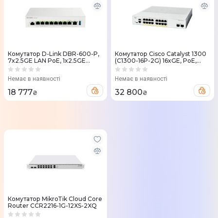
Комутатор D-Link DBR-600-P,
Комутатор Cisco Catalyst 1300
7x2.5GE LAN PoE, 1x2.5GE
(C1300-16P-2G) 16xGE, PoE,
LAN/WAN PoE, 1x2.5GE WAN,
2x1G SFP
1xUSB 3.0, 120Вт
Немає в наявності
Немає в наявності
18 777
32 800
₴
₴
Комутатор MikroTik Cloud Core
Router CCR2216-1G-12XS-2XQ