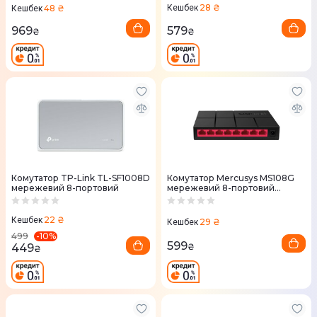
28 ₴
48 ₴
Кешбек
Кешбек
579
969
₴
₴
Комутатор TP-Link TL-SF1008D
Комутатор Mercusys MS108G
мережевий 8-портовий
мережевий 8-портовий
гiгабiтний
22 ₴
Кешбек
29 ₴
Кешбек
-
10
%
499
599
449
₴
₴