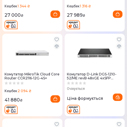
1 344 ₴
1 316 ₴
Кешбек
Кешбек
27 000
27 989
₴
₴
Комутатор MikroTik Cloud Core
Комутатор D-Link DGS-1210-
Router CCR2116-12G-4S+
52/ME revB 48xGE 4xSFP
MetroEthernet
Очікується
2 094 ₴
Кешбек
Ціна формується
41 880
₴