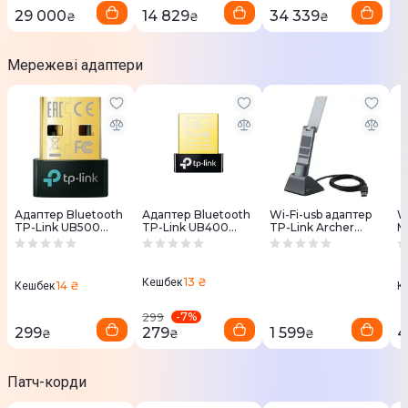
29 000
14 829
34 339
₴
₴
₴
Мережеві адаптери
Адаптер Bluetooth
Адаптер Bluetooth
Wi-Fi-usb адаптер
W
TP-Link UB500
TP-Link UB400
TP-Link Archer
M
Nano BT 5.0
Nano
TX20UH AX1800
M
574+1201Мбит/с
3
M
13 ₴
Кешбек
14 ₴
Кешбек
К
-
7
%
299
299
279
1 599
4
₴
₴
₴
Патч-корди