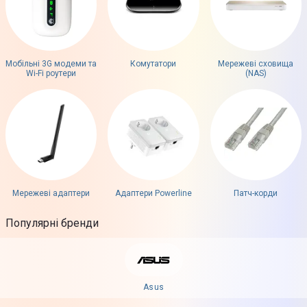
Мобільні 3G модеми та
Комутатори
Мережеві сховища
Wi-Fi роутери
(NAS)
Мережеві адаптери
Адаптери Powerline
Патч-корди
Популярні бренди
Asus