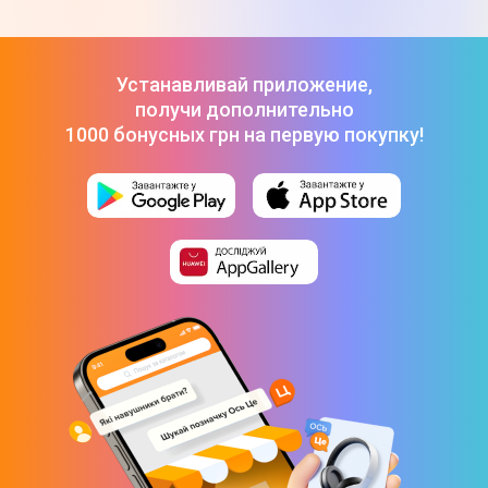
Проектор AOpen QH31s Gray (MR.JYQ11.002)
-
5 020 ₴
Проектор AOpen QH31s Blue (MR.JYQ11.003)
-
5 020 ₴
Проектор AOpen MR.JYQ11.001
-
5 130 ₴
Устанавливай приложение,
получи дополнительно
1000 бонусных грн на первую покупку!