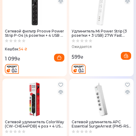
Сетевой фильтр Proove Power
Удлинитель Mi Power Strip (3
Strip P-04 (4 розетки + 4 USB +
розетки + 3 USB) 27W Fast
2 Type-C) 3M
Charge NRB4049CN
Ожидается
54 ₴
Кешбэк
599
₴
1 099
₴
Сетевой удлинитель ColorWay
Сетевой удлинитель APC
(CW-CHE44PDB) 4 роз + 4 USB
Essential SurgeArrest (PM5-RS)
(Type-C PD20W + 3USB QC3.0)
5 розеток 2m белый