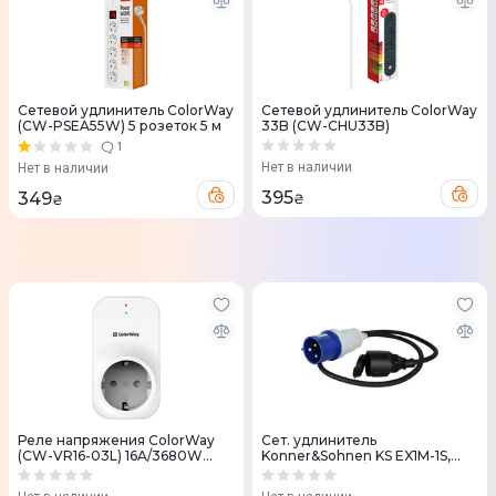
Сетевой удлинитель ColorWay
Сетевой удлинитель ColorWay
(CW-PSEA55W) 5 розеток 5 м
33B (CW-CHU33B)
1
Нет в наличии
Нет в наличии
395
349
₴
₴
Реле напряжения ColorWay
Сет. удлинитель
(CW-VR16-03L) 16A/3680W
Konner&Sohnen KS EX1M-1S,
LED1
3600Вт, 1x32А/250В,
1х16А/230В, 3х1.5мм, IP44, 1м