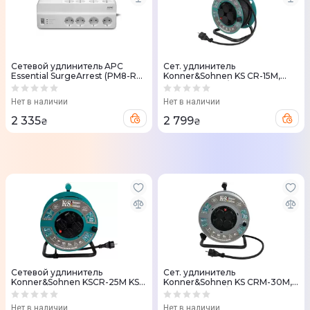
Сетевой удлинитель APC
Сет. удлинитель
Essential SurgeArrest (PM8-RS)
Konner&Sohnen KS CR-15M,
8 розеток 2m серый
3000Вт, 4х16А/230В, 3х1.5мм,
IP44, на катушке, 15м
Нет в наличии
Нет в наличии
2 335
2 799
₴
₴
Сетевой удлинитель
Сет. удлинитель
Konner&Sohnen KSCR-25M KS
Konner&Sohnen KS CRM-30M,
2E 4хТип F, 3х2.5мм кв, 16A, на
3600Вт, 4х16А/230В, 3х2.5мм,
катушке, 25м
IP44, на катушке, 30м
Нет в наличии
Нет в наличии