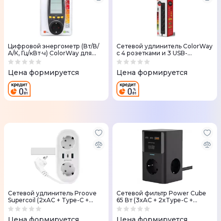
Цифровой энергометр (Вт/В/
Сетевой удлинитель ColorWay
А/К, Гц/кВт·ч) ColorWay для
с 4 розетками и 3 USB-
розетки (16 А/3680 Вт) черный
портами (2 USB-A + 1 Type-C)
черный 2 м
Цена формируется
Цена формируется
Сетевой удлинитель Proove
Сетевой фильтр Power Cube
Supercoil (2xAC + Type-C +
65 Вт (3xAC + 2xType-C +
2xSB) 1,5 м
1xUSB) 1,5 м
Цена формируется
Цена формируется