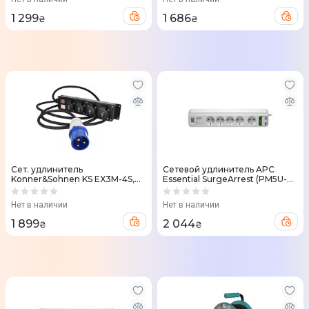
1 299
1 686
₴
₴
Сет. удлинитель
Сетевой удлинитель APC
Konner&Sohnen KS EX3M-4S,
Essential SurgeArrest (PM5U-
5000Вт, 4х16А/250В, 3х2.5мм,
RS) 5 розеток + 2 USB (5V, 2.4A)
IP44, 3м
2m белый
Нет в наличии
Нет в наличии
1 899
2 044
₴
₴