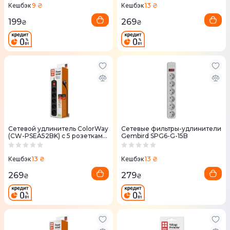
9 ₴
13 ₴
Кешбэк
Кешбэк
199
269
₴
₴
Сетевой удлинитель ColorWay
Сетевые фильтры-удлинители
(CW-PSEA52BK) с 5 розетками
Gembird SPG6-G-15B
2 м черный
13 ₴
13 ₴
Кешбэк
Кешбэк
269
279
₴
₴