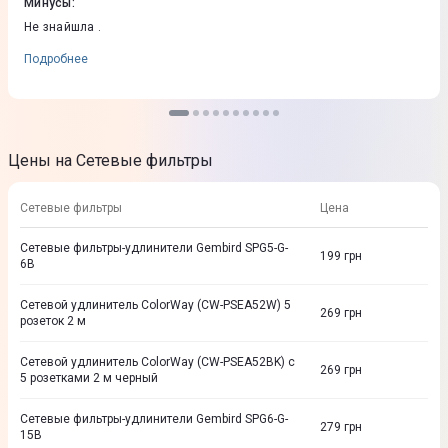
Минусы
:
Не знайшла .
Подробнее
Цены на Сетевые фильтры
Сетевые фильтры
Цена
Сетевые фильтры-удлинители Gembird SPG5-G-
199
грн
6B
Сетевой удлинитель ColorWay (CW-PSEA52W) 5
269
грн
розеток 2 м
Сетевой удлинитель ColorWay (CW-PSEA52BK) с
269
грн
5 розетками 2 м черный
Сетевые фильтры-удлинители Gembird SPG6-G-
279
грн
15B