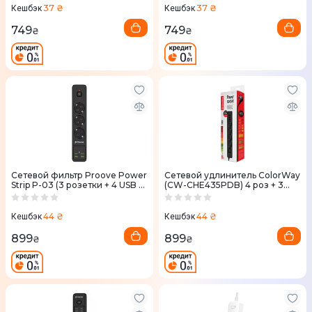
37 ₴
37 ₴
Кешбэк
Кешбэк
749
749
₴
₴
Сетевой фильтр Proove Power
Сетевой удлинитель ColorWay
Strip P-03 (3 розетки + 4 USB +
(CW-CHE435PDB) 4 роз + 3
2 Type-C) 2М
USB (2 USB-A + 1 Type-C)
44 ₴
44 ₴
Кешбэк
Кешбэк
899
899
₴
₴