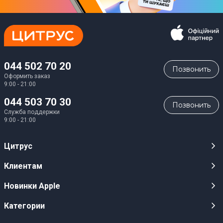
044 502 70 20
Позвонить
Оформить заказ
9:00 - 21:00
044 503 70 30
Позвонить
Служба поддержки
9:00 - 21:00
Цитрус
Карьера
Клиентам
Магазины
Публичные оферты
Новинки Apple
Для СМИ
Видеообзоры
iPhone 17
Категории
Оптовым клиентам
Акции, розыгрыши, призы
iPhone 17 Pro