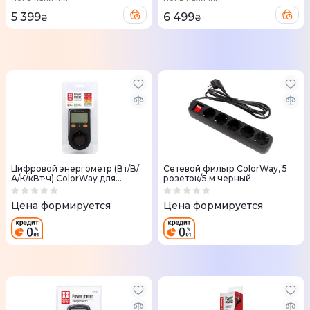
5 399
6 499
₴
₴
Цифровой энергометр (Вт/В/
Сетевой фильтр ColorWay, 5
А/К/кВт·ч) ColorWay для
розеток/5 м черный
розетки (16 А/3680 Вт) Черный
Цена формируется
Цена формируется