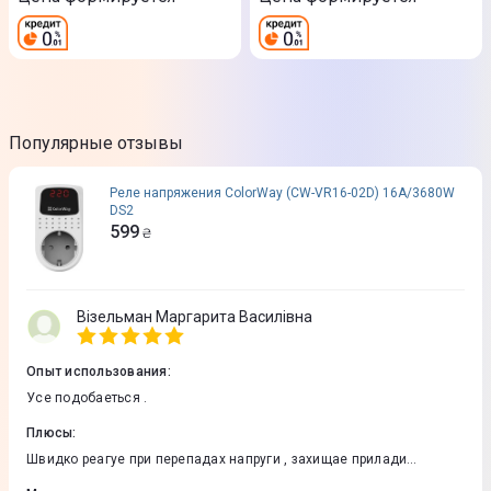
Популярные отзывы
Реле напряжения ColorWay (CW-VR16-02D) 16A/3680W
DS2
599
₴
Вiзельман Маргарита Василівна
Опыт использования
:
Усе подобаеться .
Плюсы
:
Швидко реагуе при перепадах напруги , захищае прилади
побутовi .