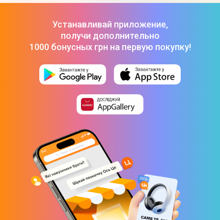
Сетевой удлинитель APC Essential SurgeArrest (PM5U-RS)
5 розеток + 2 USB (5V, 2.4A) 2m белый
-
2 044 ₴
Устанавливай приложение,
Сетевой удлинитель ColorWay 44W (White) CW-CHE44W
-
получи дополнительно
699 ₴
1000 бонусных грн на первую покупку!