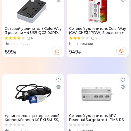
Сетевой удлинитель ColorWay
Сетевой удлинитель ColorWay
3 розетки + 4 USB QC3.0&PD
(CW-CHE34PDW) 3 розетки +
(Black) CW-CHU34PDB
4 USB (GaN3 Pro PD)
6
2
Нет в наличии
Нет в наличии
899
949
₴
₴
Удлинитель-адаптер сетевой
Сетевой удлинитель APC
Konner&Sohnen KS EX1.5M-3S,
Essential SurgeArrest (PM6-RS)
5000Вт, 3x16А/250В, 3х5.5мм,
6 розеток 2m белый
IP44, 1.5м
Нет в наличии
Нет в наличии