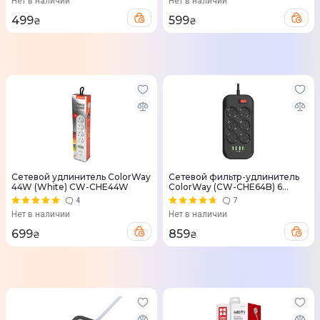
Нет в наличии
Нет в наличии
499
599
₴
₴
Сетевой удлинитель ColorWay
Сетевой фильтр-удлинитель
44W (White) CW-CHE44W
ColorWay (CW-CHE64B) 6
розеток + 4 USB (Black) CW-
4
7
CHE64B
Нет в наличии
Нет в наличии
699
859
₴
₴