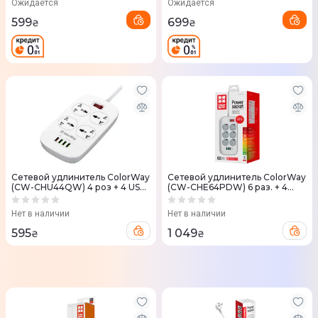
Ожидается
Ожидается
599
699
₴
₴
Сетевой удлинитель ColorWay
Сетевой удлинитель ColorWay
(CW-CHU44QW) 4 роз + 4 USB
(CW-CHE64PDW) 6 раз. + 4
(1QC3.0 + 3 AUTO ID)
USB (Type-C PD20W + 3USB
QC3.0)
Нет в наличии
Нет в наличии
595
1 049
₴
₴