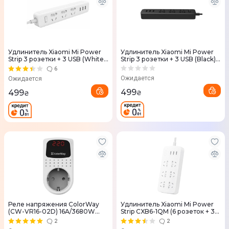
Удлинитель Xiaomi Mi Power
Удлинитель Xiaomi Mi Power
Strip 3 розетки + 3 USB (White)
Strip 3 розетки + 3 USB (Black)
NRB4027CN
(NRB4028CN)
6
Ожидается
Ожидается
499
499
₴
₴
Реле напряжения ColorWay
Удлинитель Xiaomi Mi Power
(CW-VR16-02D) 16A/3680W
Strip CXB6-1QM (6 розеток + 3
DS2
USB)
2
2