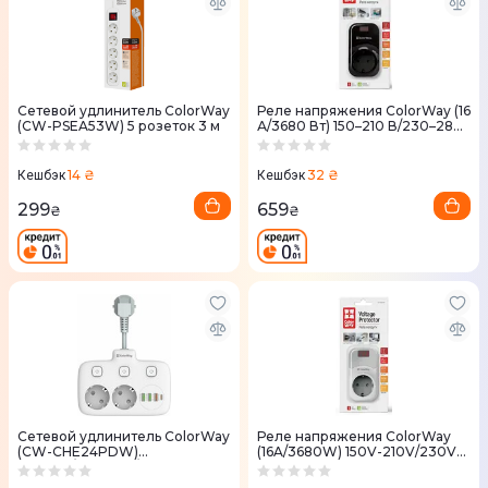
Сетевой удлинитель ColorWay
Реле напряжения ColorWay (16
(CW-PSEA53W) 5 розеток 3 м
А/3680 Вт) 150–210 В/230–280
В DS4 Black
14 ₴
32 ₴
Кешбэк
Кешбэк
299
659
₴
₴
Сетевой удлинитель ColorWay
Реле напряжения ColorWay
(CW-CHE24PDW)
(16A/3680W) 150V-210V/230V-
2x220V/3xUSB-A/1xUSB-C
280V DS1 CW-VR16-01D White