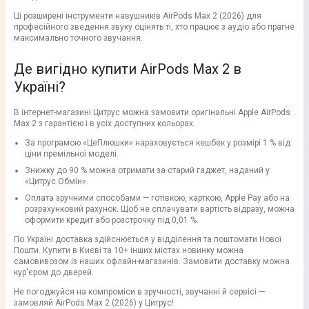
Ці розширені інструменти навушників AirPods Max 2 (2026) для
професійного зведення звуку оцінять ті, хто працює з аудіо або прагне
максимально точного звучання.
Де вигідно купити AirPods Max 2 в
Україні?
В інтернет-магазині Цитрус можна замовити оригінальні Apple AirPods
Max 2 з гарантією і в усіх доступних кольорах.
За програмою «ЦеПлюшки» нараховується кешбек у розмірі 1 % від
ціни премільної моделі.
Знижку до 90 % можна отримати за старий гаджет, наданий у
«Цитрус Обмін».
Оплата зручними способами — готівкою, карткою, Apple Pay або на
розрахунковий рахунок. Щоб не сплачувати вартість відразу, можна
оформити кредит або розстрочку під 0,01 %.
По Україні доставка здійснюється у відділення та поштомати Нової
Пошти. Купити в Києві та 10+ інших містах новинку можна
самовивозом із наших офлайн-магазинів. Замовити доставку можна
кур'єром до дверей.
Не погоджуйся на компроміси в зручності, звучанні й сервісі —
замовляй AirPods Max 2 (2026) у Цитрус!