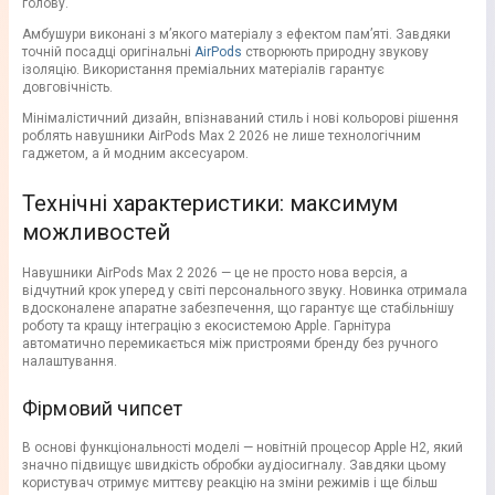
голову.
Амбушури виконані з м’якого матеріалу з ефектом пам’яті. Завдяки
точній посадці оригінальні
AirPods
створюють природну звукову
ізоляцію. Використання преміальних матеріалів гарантує
довговічність.
Мінімалістичний дизайн, впізнаваний стиль і нові кольорові рішення
роблять навушники AirPods Max 2 2026 не лише технологічним
гаджетом, а й модним аксесуаром.
Технічні характеристики: максимум
можливостей
Навушники AirPods Max 2 2026 — це не просто нова версія, а
відчутний крок уперед у світі персонального звуку. Новинка отримала
вдосконалене апаратне забезпечення, що гарантує ще стабільнішу
роботу та кращу інтеграцію з екосистемою Apple. Гарнітура
автоматично перемикається між пристроями бренду без ручного
налаштування.
Фірмовий чипсет
В основі функціональності моделі — новітній процесор Apple H2, який
значно підвищує швидкість обробки аудіосигналу. Завдяки цьому
користувач отримує миттєву реакцію на зміни режимів і ще більш