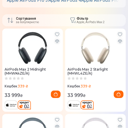
Apple AirPods Pro 3
Apple AirPods 4
Apple AirPods Pro
Appl
Сортування
Фільтр
за популярністю
Apple, AirPods Max 2
AirPods Max 2 Midnight
AirPods Max 2 Starlight
(MHWK4ZE/A)
(MHWL4ZE/A)
339 ₴
339 ₴
Кешбек
Кешбек
33 999
33 999
₴
₴