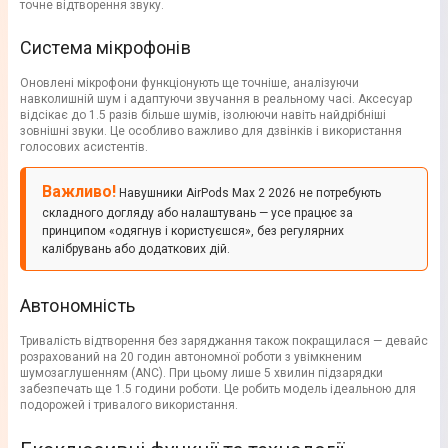
точне відтворення звуку.
Система мікрофонів
Оновлені мікрофони функціонують ще точніше, аналізуючи
навколишній шум і адаптуючи звучання в реальному часі. Аксесуар
відсікає до 1.5 разів більше шумів, ізолюючи навіть найдрібніші
зовнішні звуки. Це особливо важливо для дзвінків і використання
голосових асистентів.
Важливо!
Навушники AirPods Max 2 2026 не потребують
складного догляду або налаштувань — усе працює за
принципом «одягнув і користуєшся», без регулярних
калібрувань або додаткових дій.
Автономність
Тривалість відтворення без заряджання також покращилася — девайс
розрахований на 20 годин автономної роботи з увімкненим
шумозаглушенням (ANC). При цьому лише 5 хвилин підзарядки
забезпечать ще 1.5 години роботи. Це робить модель ідеальною для
подорожей і тривалого використання.