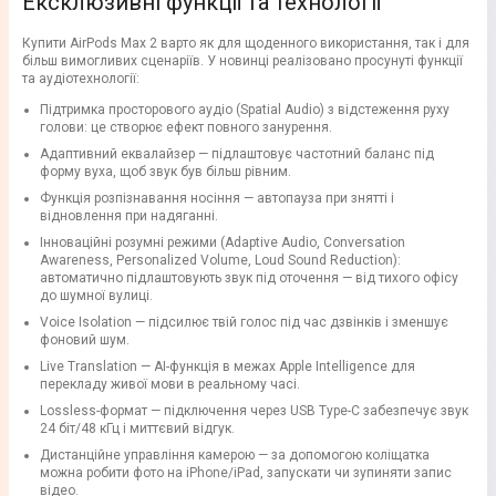
Ексклюзивні функції та технології
Купити AirPods Max 2 варто як для щоденного використання, так і для
більш вимогливих сценаріїв. У новинці реалізовано просунуті функції
та аудіотехнології:
Підтримка просторового аудіо (Spatial Audio) з відстеження руху
голови: це створює ефект повного занурення.
Адаптивний еквалайзер — підлаштовує частотний баланс під
форму вуха, щоб звук був більш рівним.
Функція розпізнавання носіння — автопауза при знятті і
відновлення при надяганні.
Інноваційні розумні режими (Adaptive Audio, Conversation
Awareness, Personalized Volume, Loud Sound Reduction):
автоматично підлаштовують звук під оточення — від тихого офісу
до шумної вулиці.
Voice Isolation — підсилює твій голос під час дзвінків і зменшує
фоновий шум.
Live Translation — AI-функція в межах Apple Intelligence для
перекладу живої мови в реальному часі.
Lossless-формат — підключення через USB Type-C забезпечує звук
24 біт/48 кГц і миттєвий відгук.
Дистанційне управління камерою — за допомогою коліщатка
можна робити фото на iPhone/iPad, запускати чи зупиняти запис
відео.