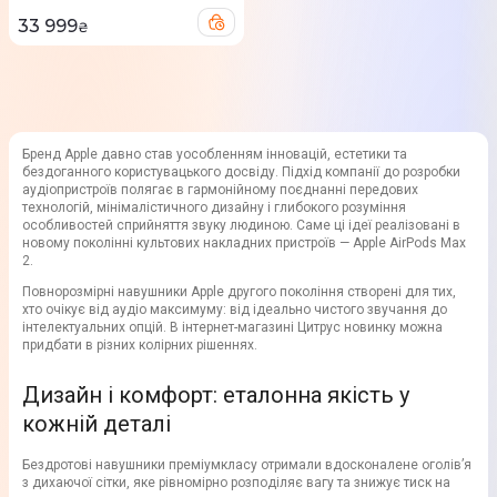
33 999
₴
Бренд Apple давно став уособленням інновацій, естетики та
бездоганного користувацького досвіду. Підхід компанії до розробки
аудіопристроїв полягає в гармонійному поєднанні передових
технологій, мінімалістичного дизайну і глибокого розуміння
особливостей сприйняття звуку людиною. Саме ці ідеї реалізовані в
новому поколінні культових накладних пристроїв — Apple AirPods Max
2.
Повнорозмірні навушники Apple другого покоління створені для тих,
хто очікує від аудіо максимуму: від ідеально чистого звучання до
інтелектуальних опцій. В інтернет-магазині Цитрус новинку можна
придбати в різних колірних рішеннях.
Дизайн і комфорт: еталонна якість у
кожній деталі
Бездротові навушники преміумкласу отримали вдосконалене оголів’я
з дихаючої сітки, яке рівномірно розподіляє вагу та знижує тиск на