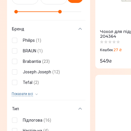
Бренд
Чохол для під
204364
Philips
(
1
)
27 ₴
Кешбек
BRAUN
(
1
)
549
₴
Brabantia
(
23
)
Joseph Joseph
(
12
)
Tefal
(
2
)
Kärcher
(
1
)
Показати всi
Тип
Підлогова
(
16
)
Настільна
(
4
)