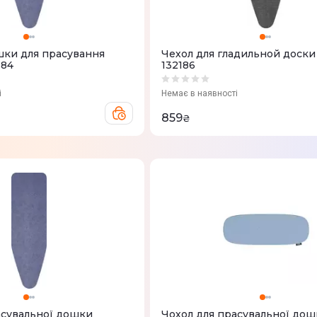
шки для прасування
Чехол для гладильной доски 
384
132186
і
Немає в наявності
859
₴
асувальної дошки
Чохол для прасувальної дош