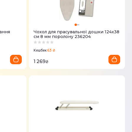
вання
Чохол для прасувальної дошки 124x38
см 8 мм поролону 236204
63 ₴
Кешбек
1 269
₴