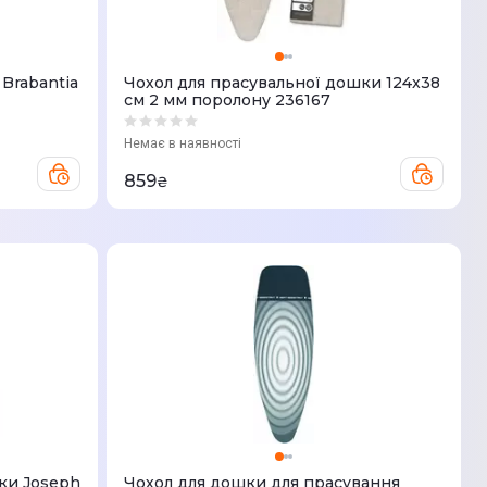
Brabantia
Чохол для прасувальної дошки 124x38
см 2 мм поролону 236167
Немає в наявності
859
₴
ки Joseph
Чохол для дошки для прасування