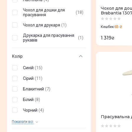
Чохол для до
Чохол для дошки для
(
18
)
Brabantia 130
прасування
Чохол для друкаря
(
1
)
65 ₴
Кешбек
Друкарка для прасування
1 319
(
1
)
₴
рукавів
Колір
Синій
(
15
)
Сірий
(
11
)
Блакитний
(
7
)
Білий
(
8
)
Чорний
(
4
)
Прасувальна 
Бежевий
(
4
)
Показати всi