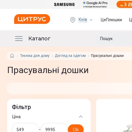
Київ
ЦеПлюшки
Ц
Каталог
Техніка для дому
Догляд за одягом
Прасувальні дошки
Прасувальні дошки
Фільтр
Ціна
-
Ok