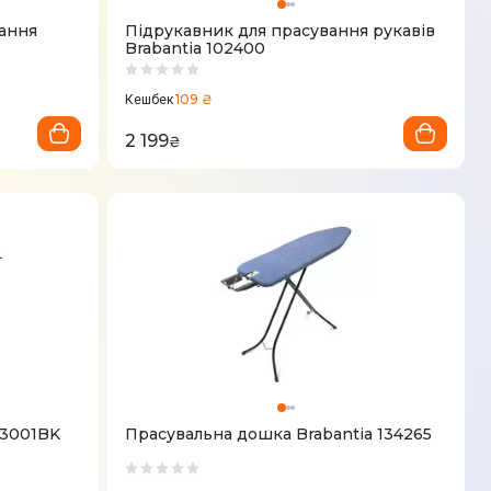
вання
Підрукавник для прасування рукавів
Brabantia 102400
109 ₴
Кешбек
2 199
₴
B3001BK
Прасувальна дошка Brabantia 134265