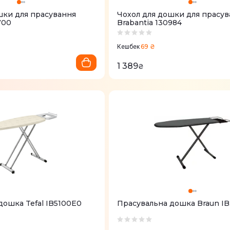
шки для прасування
Чохол для дошки для прасу
700
Brabantia 130984
69 ₴
Кешбек
1 389
₴
дошка Tefal IB5100E0
Прасувальна дошка Braun I