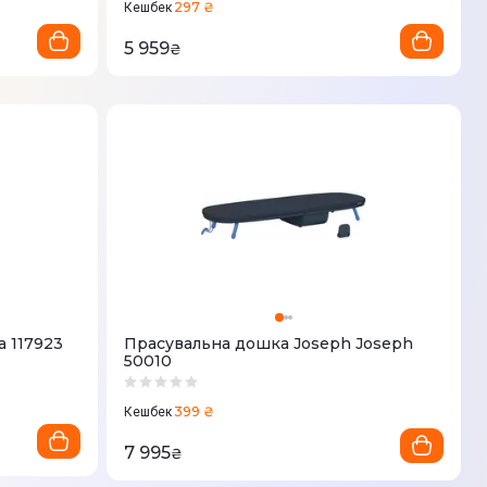
297 ₴
Кешбек
5 959
₴
a 117923
Прасувальна дошка Joseph Joseph
50010
399 ₴
Кешбек
7 995
₴