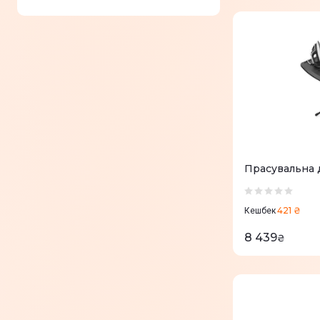
Прасувальна 
421 ₴
Кешбек
8 439
₴