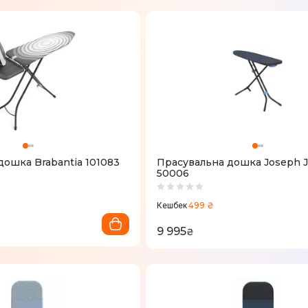
дошка Brabantia 101083
Прасувальна дошка Joseph 
50006
499 ₴
Кешбек
9 995
₴