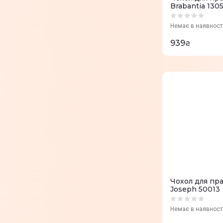
Brabantia 130
Немає в наявност
939
₴
Чохол для пр
Joseph 50013
Немає в наявност