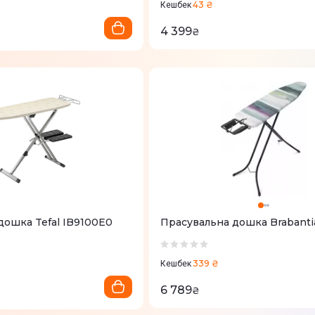
43 ₴
Кешбек
4 399
₴
дошка Tefal IB9100E0
Прасувальна дошка Brabanti
339 ₴
Кешбек
6 789
₴