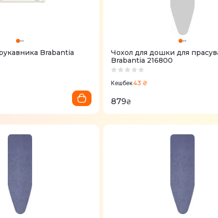
рукавника Brabantia
Чохол для дошки для прасу
Brabantia 216800
43 ₴
Кешбек
879
₴