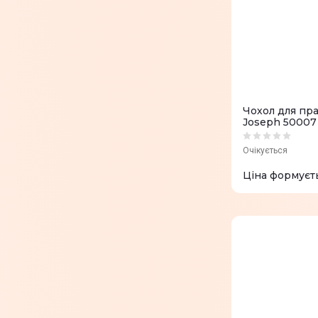
Чохол для пр
Joseph 50007
Очікується
Ціна формуєт