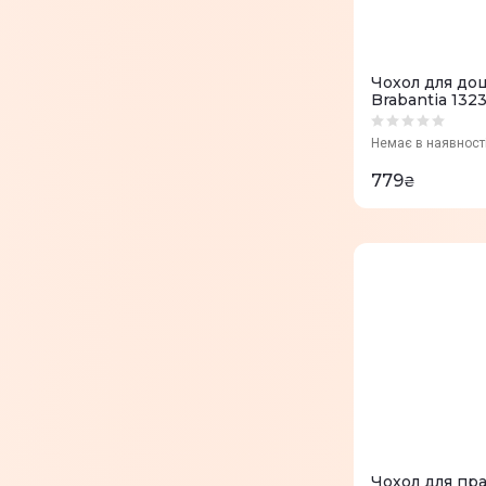
Чохол для до
Brabantia 132
Немає в наявност
779
₴
Чохол для пр