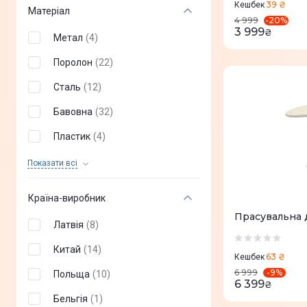
39 ₴
Кешбек
Матеріал
-
20
%
4 999
3 999
₴
Метал
(
4
)
Поролон
(
22
)
Сталь
(
12
)
Бавовна
(
32
)
Пластик
(
4
)
Силікон
(
2
)
Показати всi
Поліестер
(
4
)
Країна-виробник
Прасувальна 
Латвія
(
8
)
Китай
(
14
)
63 ₴
Кешбек
-
9
%
6 999
Польща
(
10
)
6 399
₴
Бельгія
(
1
)