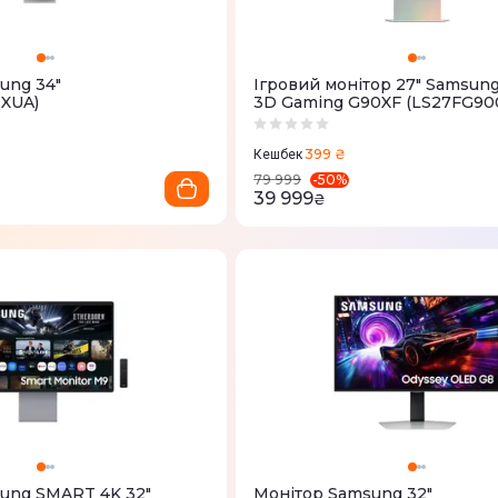
ung 34"
Ігровий монітор 27" Samsun
XUA)
3D Gaming G90XF (LS27FG900
399 ₴
Кешбек
-
50
%
79 999
39 999
₴
ung SMART 4K 32"
Монітор Samsung 32"