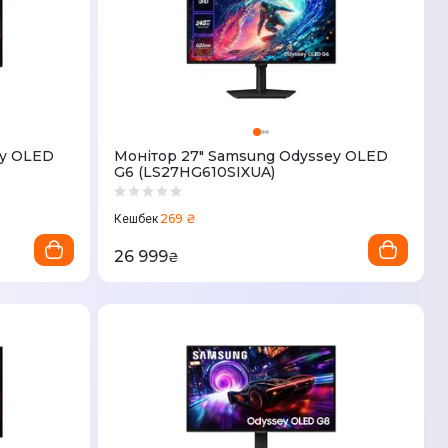
ey OLED
Монітор 27" Samsung Odyssey OLED
G6 (LS27HG610SIXUA)
269 ₴
Кешбек
26 999
₴