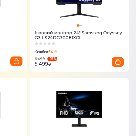
Ігровий монітор 24" Samsung Odyssey
G3 LS24DG300EIXCI
54 ₴
Кешбек
-
15
%
6 499
5 499
₴