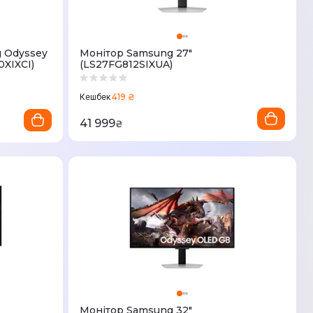
g Odyssey
Монітор Samsung 27"
XIXCI)
(LS27FG812SIXUA)
419 ₴
Кешбек
41 999
₴
Монітор Samsung 32"