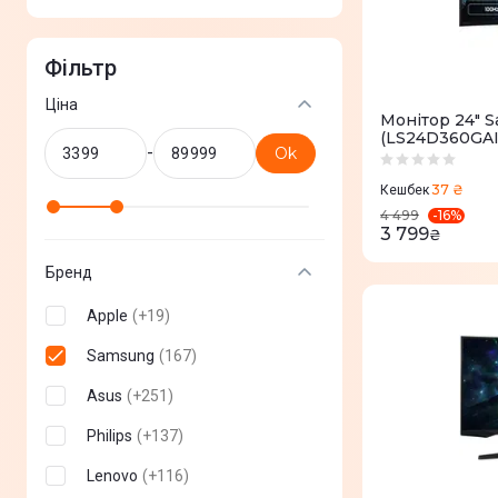
Фільтр
Ціна
Монітор 24" 
(LS24D360GAI
-
Ok
37 ₴
Кешбек
-
16
%
4 499
3 799
₴
Бренд
Apple
(
+
19
)
Samsung
(
167
)
Asus
(
+
251
)
Philips
(
+
137
)
Lenovo
(
+
116
)