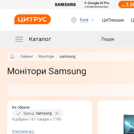
Київ
ЦеПлюшки
Ц
Каталог
Геймінг
Монітори
samsung
Монітори Samsung
Ви обрали
:
Бренд
:
Samsung
Пiдiбрано 167 товарів з 1780
Очистити всi