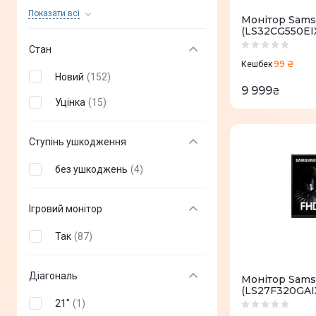
Xiaomi
(
+
10
)
Показати всi
Монітор Sams
(LS32CG550EI
Acer
(
+
101
)
Стан
LG
(
+
61
)
99 ₴
Кешбек
Новий
(
152
)
HP
(
+
83
)
9 999
₴
Уцінка
(
15
)
BenQ
(
+
79
)
Dell
(
+
66
)
Ступінь ушкодження
Gigabyte
(
+
63
)
без ушкоджень
(
4
)
iiyama
(
+
244
)
Ігровий монітор
ViewSonic
(
+
50
)
Так
(
87
)
2E
(
+
35
)
AOC
(
+
111
)
Діагональ
Монітор Sams
(LS27F320GAI
Eizo
(
+
12
)
21"
(
1
)