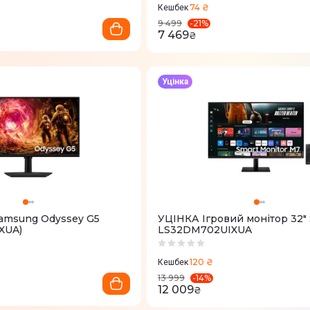
74 ₴
Кешбек
-
21
%
9 499
7 469
₴
Уцінка
Samsung Odyssey G5
УЦІНКА Ігровий монітор 32"
XUA)
LS32DM702UIXUA
120 ₴
Кешбек
-
14
%
13 999
12 009
₴