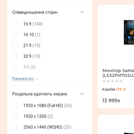
55"
(
2
)
Retina 5K
(
0
)
57"
(
2
)
Співвідношення сторін
QD OLED
(
0
)
14"
(
0
)
16:9
(
140
)
5K Retina XDR
(
0
)
15"
(
0
)
16:10
(
1
)
17"
(
0
)
21:9
(
13
)
18"
(
0
)
32:9
(
13
)
19''
(
0
)
4:3
(
0
)
Монітор Sams
(LS32FM702U
25"
(
0
)
5:4
(
0
)
Показати всi
26"
(
0
)
24:10
(
0
)
139 ₴
Кешбек
Роздільна здатність екрану
29"
(
0
)
13 999
₴
1920 х 1080 (Full HD)
(
33
)
30"
(
0
)
1920 х 1200
(
2
)
35"
(
0
)
2560 x 1440 (WQHD)
(
25
)
37"
(
0
)