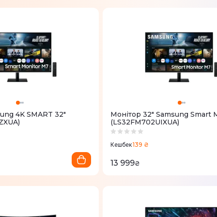
ung 4K SMART 32"
Монітор 32" Samsung Smart 
ZXUA)
(LS32FM702UIXUA)
139 ₴
Кешбек
13 999
₴