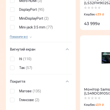
Micro HDMI
(
3
)
(LS32FM902S
3 мс
(
0
)
DisplayPort
(
95
)
439 ₴
Кешбек
6 мс
(
0
)
MiniDisplayPort
(
2
)
43 999
₴
6,5 мс
(
0
)
Mini-jack 3.5 mm
(
77
)
7 мс
(
0
)
VGA
(
27
)
Показати всi
8 мс
(
0
)
DVI
(
1
)
Вигнутий екран
25 мс
(
0
)
USB 2.0
(
17
)
Ні
(
110
)
14 мс
(
0
)
USB 3.0
(
30
)
Так
(
57
)
10 мс
(
0
)
USB Type-C
(
27
)
18 мс
(
0
)
USB Type A
(
11
)
Покриття
0,02 мс
(
0
)
RJ-45
(
13
)
Монітор Sams
Матове
(
135
)
(LS49DG910SI
11 мс
(
0
)
Mini HDMI
(
0
)
Глянсове
(
2
)
12 мс
(
0
)
459 ₴
Кешбек
Вхід мікрофону
(
0
)