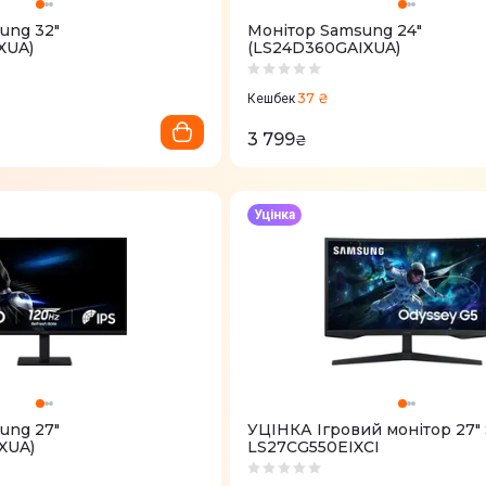
ung 32"
Монітор Samsung 24"
XUA)
(LS24D360GAIXUA)
37 ₴
Кешбек
3 799
₴
Уцінка
ung 27"
УЦІНКА Ігровий монітор 27"
XUA)
LS27CG550EIXCI