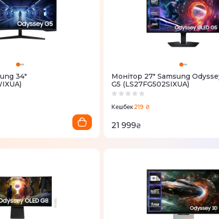
ung 34"
Монітор 27" Samsung Odyss
IXUA)
G5 (LS27FG502SIXUA)
219 ₴
Кешбек
21 999
₴