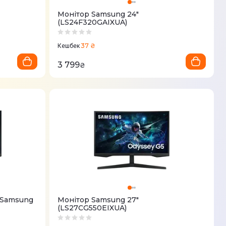
Монітор Samsung 24"
(LS24F320GAIXUA)
37 ₴
Кешбек
3 799
₴
 Samsung
Монітор Samsung 27"
(LS27CG550EIXUA)