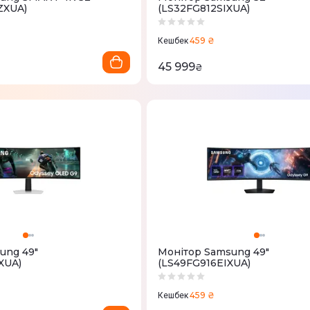
ZXUA)
(LS32FG812SIXUA)
459 ₴
Кешбек
45 999
₴
ung 49"
Монітор Samsung 49"
XUA)
(LS49FG916EIXUA)
459 ₴
Кешбек