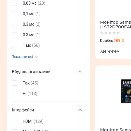
0,03 мс
(
20
)
240 Гц
(
24
)
6016х3384
(
0
)
0,1 мс
(
1
)
360 Гц
(
2
)
1280 х 800
(
0
)
Монітор Sams
0,3 мс
(
2
)
(LS32D700EAI
155 Гц
(
0
)
0.3 мс
(
1
)
160 Гц
(
0
)
389 ₴
Кешбек
1 мс
(
56
)
170 Гц
(
0
)
38 999
₴
4 мс
(
34
)
Показати всi
250 Гц
(
0
)
5 мс
(
53
)
280 Гц
(
0
)
Вбудовані динаміки
0,2 мс
(
0
)
310 Гц
(
0
)
Так
(
45
)
0,4 мс
(
0
)
Ні
(
113
)
0,5 мс
(
0
)
0,8 мс
(
0
)
Інтерфейси
2 мс
(
0
)
HDMI
(
129
)
2,7 мс
(
0
)
Монітор Sams