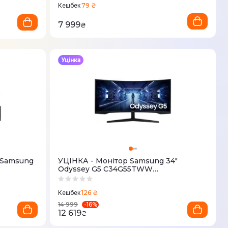
79 ₴
Кешбек
7 999
₴
Уцінка
 Samsung
УЦІНКА - Монітор Samsung 34"
Odyssey G5 C34G55TWW
(LC34G5TWWIXCI)
126 ₴
Кешбек
-
16
%
14 999
12 619
₴