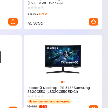
(LS32DG800SZXUA)
459 ₴
Кешбек
45 999
₴
Ігровий монітор IPS 31.5" Samsung
S32CG550 (LS32CG550EIXCI)
Наявність уточнює менеджер
-
5
%
10 499