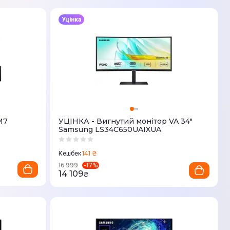
Уцінка
M7
УЦІНКА - Вигнутий монітор VA 34"
Samsung LS34C650UAIXUA
141 ₴
Кешбек
-
17
%
16 999
14 109
₴