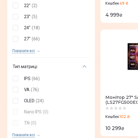
MSI
(
+
145
)
49 ₴
Кешбек
22"
(
2
)
ASRock
(
+
10
)
4 999
₴
23''
(
5
)
Blackview
(
+
8
)
24"
(
18
)
GAMEMAX
(
+
4
)
27"
(
66
)
Neovo
(
+
4
)
28''
(
2
)
Показати всi
HyperX
(
+
2
)
31"
(
2
)
Тип матриці
LORGAR
(
+
2
)
32''
(
39
)
IPS
(
66
)
34''
(
12
)
VA
(
76
)
40"
(
1
)
Монітор 27" 
OLED
(
24
)
(LS27FG500EI
43"
(
1
)
Nano IPS
(
0
)
48"
(
1
)
102 ₴
Кешбек
TN
(
0
)
49''
(
10
)
10 299
₴
TN+Film
(
0
)
Показати всi