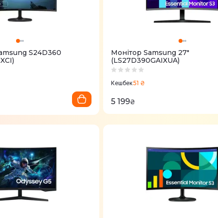
Samsung S24D360
Монітор Samsung 27"
XCI)
(LS27D390GAIXUA)
51 ₴
Кешбек
5 199
₴