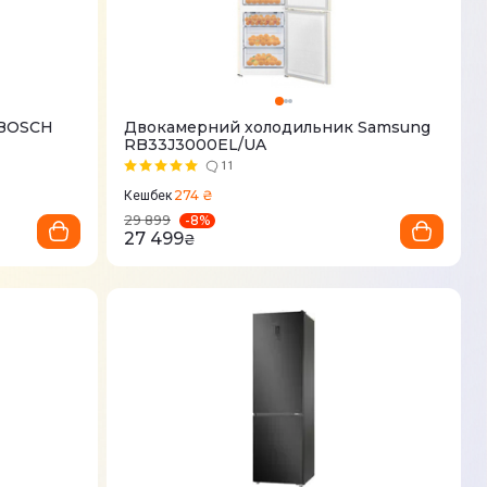
 BOSCH
Двокамерний холодильник Samsung
RB33J3000EL/UA
11
274 ₴
Кешбек
-
8
%
29 899
27 499
₴