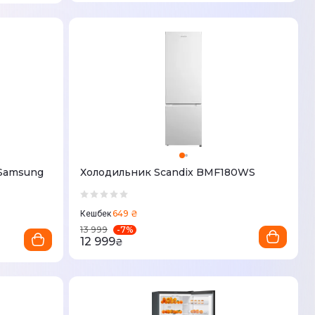
Samsung
Холодильник Scandix BMF180WS
649 ₴
Кешбек
-
7
%
13 999
12 999
₴