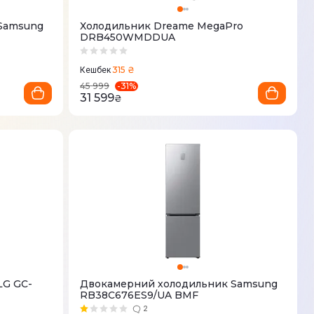
Samsung
Холодильник Dreame MegaPro
DRB450WMDDUA
315 ₴
Кешбек
-
31
%
45 999
31 599
₴
LG GC-
Двокамерний холодильник Samsung
RB38C676ES9/UA BMF
2