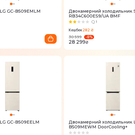
 LG GC-B509EMLM
Двокамерний холодильник 
RB34C600ES9/UA BMF
1
282 ₴
Кешбек
-
8
%
30 599
28 299
₴
 LG GC-B509EELM
Двокамерний холодильник 
B509MEWM DoorCooling+