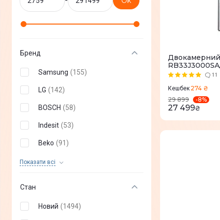
-
Ok
Бренд
Двокамерний
RB33J3000SA
Samsung
(
155
)
11
274 ₴
Кешбек
LG
(
142
)
-
8
%
29 899
27 499
BOSCH
(
58
)
₴
Indesit
(
53
)
Beko
(
91
)
Whirlpool
(
68
)
Показати всi
Haier
(
51
)
Стан
Hisense
(
64
)
Новий
(
1494
)
TCL
(
13
)