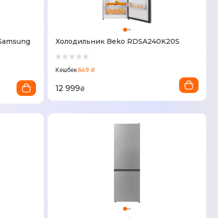
Samsung
Холодильник Beko RDSA240K20S
649 ₴
Кешбек
12 999
₴