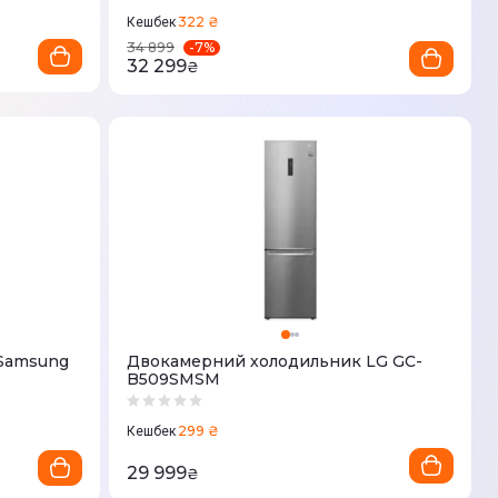
322 ₴
Кешбек
-
7
%
34 899
32 299
₴
Samsung
Двокамерний холодильник LG GC-
B509SMSM
299 ₴
Кешбек
29 999
₴