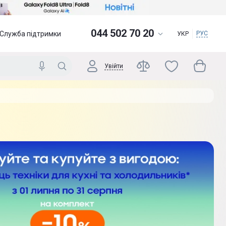
044 502 70 20
Служба підтримки
РУС
УКР
Увійти