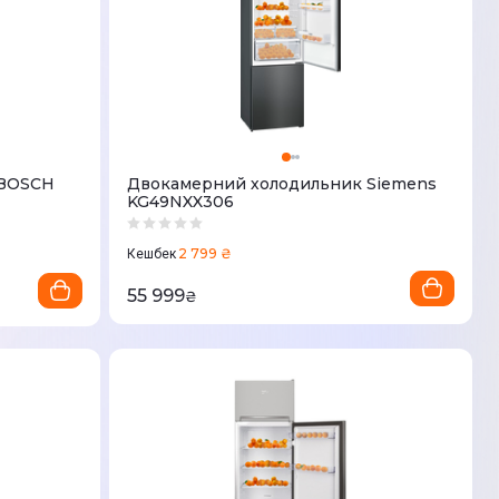
 BOSCH
Двокамерний холодильник Siemens
KG49NXX306
2 799 ₴
Кешбек
55 999
₴