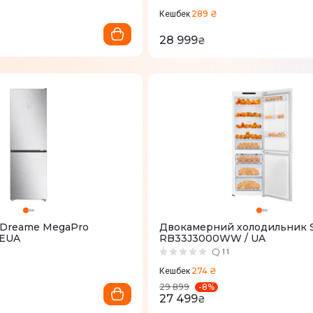
289 ₴
Кешбек
28 999
₴
 Dreame MegaPro
Двокамерний холодильник 
EUA
RB33J3000WW / UA
11
274 ₴
Кешбек
-
8
%
29 899
27 499
₴