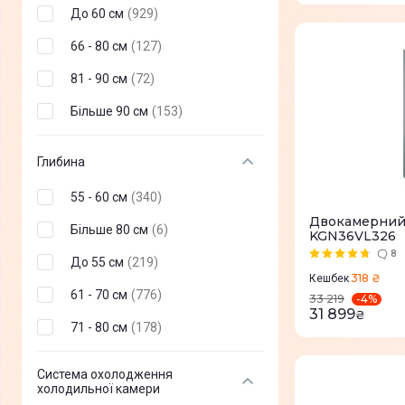
До 60 см
(
929
)
Edler
(
40
)
66 - 80 см
(
127
)
Hitachi
(
53
)
81 - 90 см
(
72
)
MPM
(
83
)
Більше 90 см
(
153
)
Snaige
(
84
)
Liebherr
(
131
)
Глибина
Mijia
(
1
)
55 - 60 см
(
340
)
Ventolux
(
0
)
Двокамерний
Більше 80 см
(
6
)
KGN36VL326
8
До 55 см
(
219
)
318 ₴
Кешбек
61 - 70 см
(
776
)
-
4
%
33 219
31 899
₴
71 - 80 см
(
178
)
Система охолодження
холодильної камери