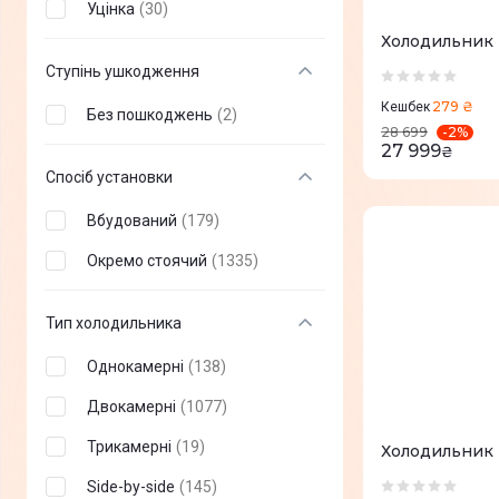
Уцінка
(
30
)
Viomi
(
4
)
Холодильник
EcoFlow
(
2
)
Ступінь ушкодження
Vestel
(
2
)
279 ₴
Кешбек
Без пошкоджень
(
2
)
-
2
%
28 699
Dreame
(
6
)
27 999
₴
Спосіб установки
Amica
(
2
)
Вбудований
(
179
)
Hotpoint-Ariston
(
3
)
Окремо стоячий
(
1335
)
Zanussi
(
3
)
Liberty
(
4
)
Тип холодильника
Stinol
(
4
)
Однокамерні
(
138
)
INTERLUX
(
4
)
Двокамерні
(
1077
)
Mystery
(
1
)
Трикамерні
(
19
)
Холодильник
Hansa
(
5
)
Side-by-side
(
145
)