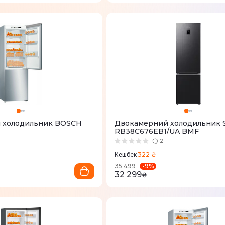
 холодильник BOSCH
Двокамерний холодильник 
RB38C676EB1/UA BMF
2
322 ₴
Кешбек
-
9
%
35 499
32 299
₴