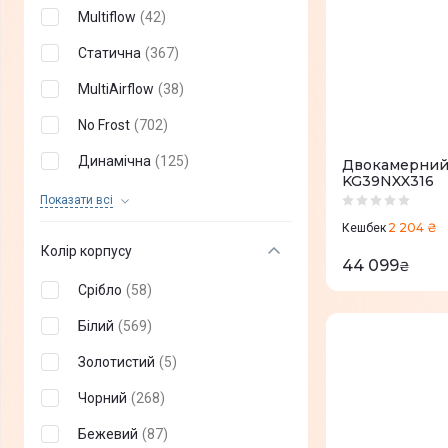
Multiflow
(
42
)
Статична
(
367
)
MultiAirflow
(
38
)
No Frost
(
702
)
Динамічна
(
125
)
Двокамерний
KG39NXX316
NoFrost Plus
(
9
)
Показати всi
2 204 ₴
Кешбек
Multi Air Flow
(
9
)
Колір корпусу
44 099
₴
NeoFrost
(
25
)
Срібло
(
58
)
Defrost
(
7
)
Білий
(
569
)
Компресійна
(
5
)
Золотистий
(
5
)
Термоелектричні
(
1
)
Чорний
(
268
)
Циркуляціонна
(
2
)
Бежевий
(
87
)