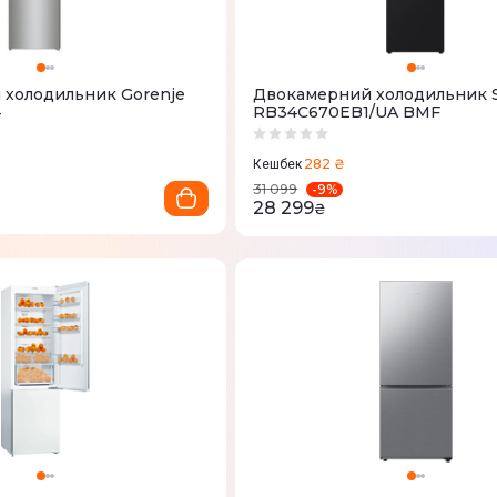
холодильник Gorenje
Двокамерний холодильник 
4
RB34C670EB1/UA BMF
282 ₴
Кешбек
-
9
%
31 099
28 299
₴