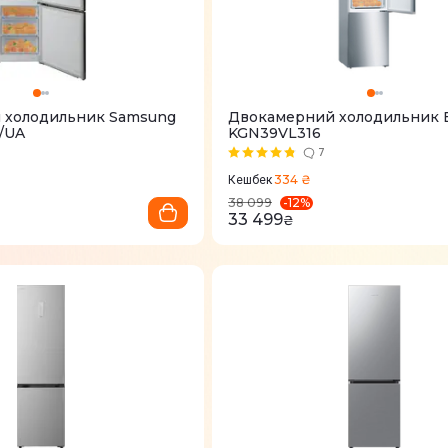
 холодильник Samsung
Двокамерний холодильник
/UA
KGN39VL316
7
334 ₴
Кешбек
-
12
%
38 099
33 499
₴