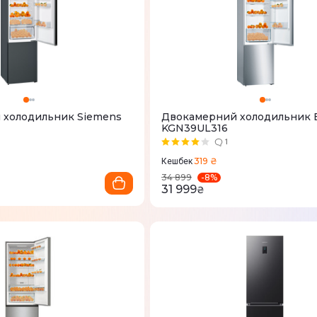
 холодильник Siemens
Двокамерний холодильник
KGN39UL316
1
319 ₴
Кешбек
-
8
%
34 899
31 999
₴