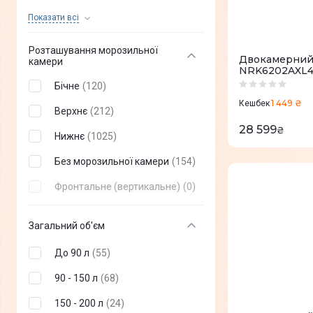
Manual
(
1
)
Бордовий
(
2
)
Показати всi
Mono Cooling
(
5
)
Помаранчевий
(
2
)
Розташування морозильної
TwinTech
(
1
)
Двокамерний 
камери
Коричневий
(
4
)
NRK6202AXL
All-Around Cooling
(
19
)
Бічне
(
120
)
Нержавіюча сталь
(
261
)
AdaptTech
(
2
)
1 449 ₴
Кешбек
Верхнє
(
212
)
Сірий металік
(
23
)
Low Frost
(
8
)
28 599
₴
Нижнє
(
1025
)
Сріблястий металік
(
14
)
Twin Cooling Plus
(
2
)
Без морозильної камери
(
154
)
Чорна нержавіюча сталь
(
7
)
Вентиляторні
(
0
)
Фронтальне (вертикальне)
(
0
)
Бронзовий
(
4
)
Фіолетовий
(
1
)
Загальний об'єм
Слонова кістка
(
2
)
До 90 л
(
55
)
Сірий
(
173
)
90 - 150 л
(
68
)
Графіт
(
16
)
150 - 200 л
(
24
)