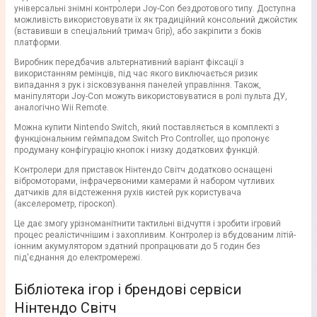
універсальні знімні контролери Joy-Con бездротового типу. Доступна
можливість використовувати їх як традиційний консольний джойстик
(вставивши в спеціальний тримач Grip), або закріпити з боків
платформи.
Виробник передбачив альтернативний варіант фіксації з
використанням ремінців, під час якого виключається ризик
випадання з рук і зісковзування панелей управління. Також,
маніпулятори Joy-Con можуть використовуватися в ролі пульта ДУ,
аналогічно Wii Remote.
Можна купити Nintendo Switch, який поставляється в комплекті з
функціональним геймпадом Switch Pro Controller, що пропонує
продуману конфігурацію кнопок і низку додаткових функцій.
Контролери для приставок Нінтендо Світч додатково оснащені
вібромоторами, інфрачервоними камерами й набором чутливих
датчиків для відстеження рухів кистей рук користувача
(акселерометр, гіроскоп).
Це дає змогу урізноманітнити тактильні відчуття і зробити ігровий
процес реалістичнішим і захопливим. Контролер із вбудованим літій-
іонним акумулятором здатний пропрацювати до 5 годин без
під'єднання до електромережі.
Бібліотека ігор і брендові сервіси
Нінтендо Світч