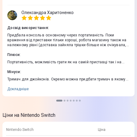
Олександра Харитоненко
Досвід використання
:
Придбала консоль в основному через портативність. Поки
враження від приставки тільки хороші, робота магазину також на
належному рівні (доставка зайняла трішки більше ніж очікувала,
але сервісний центр прокоментував затримку) Окрім дорогих ігор
варто бути готовим потратитись також на комплектуючі товари -
Плюси
:
чохол, скло, про-геймпад, тримач тощо. Звісно, це не є
Портативність, можливість грати як на самій приставці так і на
обов.язковим, але для активного користування деякі товари
більшому екрані Ексклюзивні ігри (Маріо, Зельда, тд)
потрібно придбати.
Мінуси
:
Тримач для джойконів. Окремо можна придбати тримач в якому
вже є можливість підзарядки джойконів (ціна +-1000 грн).
Очевидно нінтендо трохи хотіли підзаробити, адже мені здається
Докладніше
можна було легко імпортувати зарядку в тримач який вже
знаходиться в комплекті.
Ціни на Nintendo Switch
Nintendo Switch
Ціна