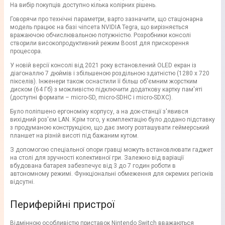
На вибір покупців доступно кілька колірних рішень.
Говорячи про технічні параметри, варто зазначити, що стаціонарна
модель працює на базі чіпсета NVIDIA Tegra, що вирізняється
вражаючою обчислювальною потужністю. Розробники консолі
створили високопродуктивний режим Boost для прискорення
процесора.
У новій версії консолі від 2021 року встановлений OLED екран із
діагоналлю 7 дюймів і збільшеною роздільною здатністю (1280 х 720
пікселів). Інженери також оснастили її більш об'ємним жорстким
диском (64 Гб) з можливістю підключити додаткову картку пам'яті
(доступні формати – micro-SD, micro-SDHC і micro-SDXC).
Було поліпшено ергономіку корпусу, а на док-станції з'явився
вихідний роз'єм LAN. Крім того, у комплектацію було додано підставку
з продуманою конструкцією, що дає змогу розташувати геймерський
планшет на різній висоті під бажаним кутом.
З допомогою спеціальної опори гравці можуть встановлювати гаджет
на столі для зручності колективної гри. Залежно від варіації
вбудована батарея забезпечує від 3 до 7 годин роботи в
автономному режимі. Функціональні обмеження для окремих регіонів
відсутні.
Периферійні пристрої
Відмінною особливістю приставок Nintendo Switch вважаються