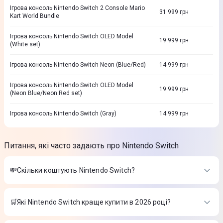
Ігрова консоль Nintendo Switch 2 Console Mario
31 999
грн
Kart World Bundle
Ігрова консоль Nintendo Switch OLED Model
19 999
грн
(White set)
Ігрова консоль Nintendo Switch Neon (Blue/Red)
14 999
грн
Ігрова консоль Nintendo Switch OLED Model
19 999
грн
(Neon Blue/Neon Red set)
Ігрова консоль Nintendo Switch (Gray)
14 999
грн
Питання, які часто задають про Nintendo Switch
💸Скільки коштують Nintendo Switch?
Вартість товарів в категорії Nintendo Switch в інтернет-
магазині Цитрус
🛒Які Nintendo Switch краще купити в 2026 році?
Ігрова консоль Nintendo Switch 2 Console Mario Kart World
Найкращі Nintendo Switch в 2026 році на думку інтернет-
Bundle
-
31 999 ₴