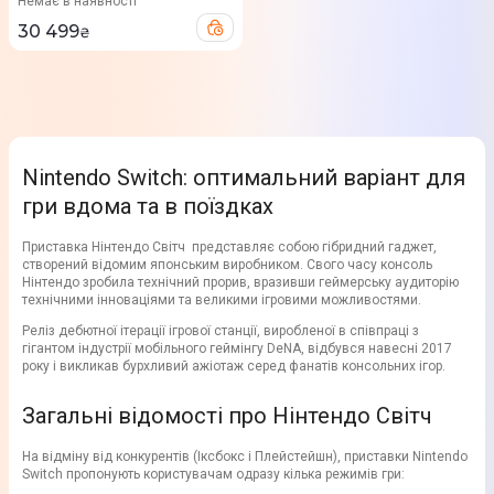
Немає в наявності
30 499
₴
Nintendo Switch: оптимальний варіант для
гри вдома та в поїздках
Приставка Нінтендо Світч представляє собою гібридний гаджет,
створений відомим японським виробником. Свого часу консоль
Нінтендо зробила технічний прорив, вразивши геймерську аудиторію
технічними інноваціями та великими ігровими можливостями.
Реліз дебютної ітерації ігрової станції, виробленої в співпраці з
гігантом індустрії мобільного геймінгу DeNA, відбувся навесні 2017
року і викликав бурхливий ажіотаж серед фанатів консольних ігор.
Загальні відомості про Нінтендо Світч
На відміну від конкурентів (Іксбокс і Плейстейшн), приставки Nintendo
Switch пропонують користувачам одразу кілька режимів гри: