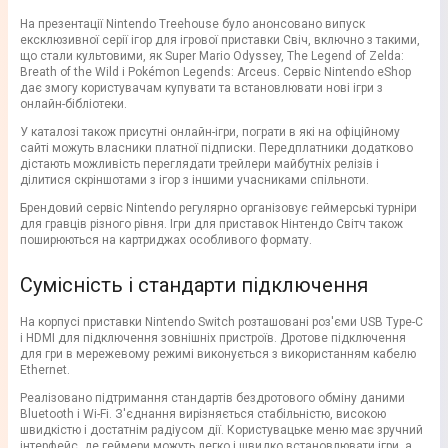
На презентації Nintendo Treehouse було анонсовано випуск
ексклюзивної серії ігор для ігрової приставки Свіч, включно з такими,
що стали культовими, як Super Mario Odyssey, The Legend of Zelda:
Breath of the Wild і Pokémon Legends: Arceus. Сервіс Nintendo eShop
дає змогу користувачам купувати та встановлювати нові ігри з
онлайн-бібліотеки.
У каталозі також присутні онлайн-ігри, пограти в які на офіційному
сайті можуть власники платної підписки. Передплатники додатково
дістають можливість переглядати трейлери майбутніх релізів і
ділитися скріншотами з ігор з іншими учасниками спільноти.
Брендовий сервіс Nintendo регулярно організовує геймерські турніри
для гравців різного рівня. Ігри для приставок Нінтендо Світч також
поширюються на картриджах особливого формату.
Сумісність і стандарти підключення
На корпусі приставки Nintendo Switch розташовані роз'єми USB Type-C
і HDMI для підключення зовнішніх пристроїв. Дротове підключення
для гри в мережевому режимі виконується з використанням кабелю
Ethernet.
Реалізовано підтримання стандартів бездротового обміну даними
Bluetooth і Wi-Fi. З'єднання вирізняється стабільністю, високою
швидкістю і достатнім радіусом дії. Користувацьке меню має зручний
інтерфейс, де геймери можуть легко і швидко встановлювати ігри, а