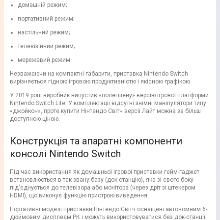
домашній режим;
портативний режим;
настільний режим;
телевізійний режим;
мережевий режим.
Незважаючи на компактні габарити, приставка Nintendo Switch
вирізняється гідною ігровою продуктивністю і якісною графікою.
У 2019 році виробник випустив «полегшену» версію ігрової платформи
Nintendo Switch Lite. У комплектації відсутні знімні маніпулятори типу
«джойкон», проте купити Нінтендо Світч версії Лайт можна за більш
доступною ціною.
Конструкція та апаратні компоненти
консолі Nintendo Switch
Під час використання як домашньої ігрової приставки гейм-гаджет
встановлюється в так звану базу (док-станцію), яка зі свого боку
під'єднується до телевізора або монітора (через дріт зі штекером
HDMI), що виконує функцію пристрою виведення.
Портативні моделі приставки Нінтендо Світч оснащені автономним 6-
дюймовим дисплеєм РК і можуть використовуватися без док-станції.