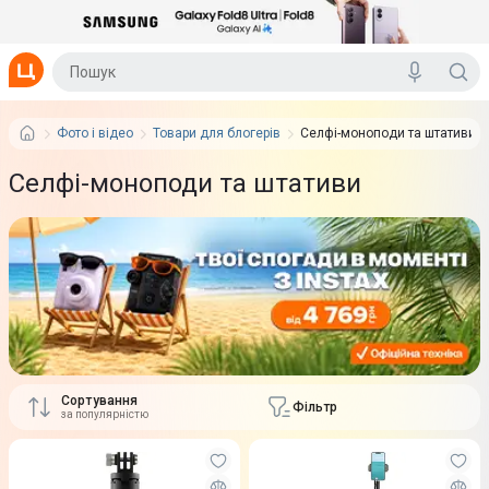
Фото і відео
Товари для блогерів
Селфі-моноподи та штативи
Селфі-моноподи та штативи
Сортування
Фільтр
за популярністю