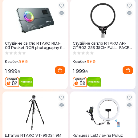
Студійне світло RTAKO RDJ-
Студійне світло RTAKO AR-
03 Pocket RGB photography fill
GTB03-35S 35CM FULL- FACE
light
FILL LIGHT
99 ₴
99 ₴
Кешбек
Кешбек
1 999
1 999
₴
₴
Штатив RTAKO VT-990S 1.9M
Кільцева LED лампа Puluz