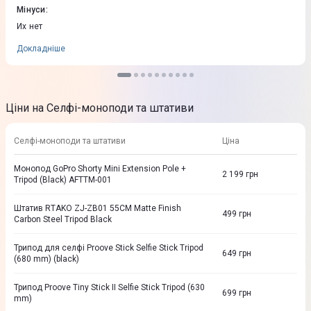
Мінуси
:
Их нет
Докладніше
Ціни на Селфі-моноподи та штативи
Селфі-моноподи та штативи
Ціна
Монопод GoPro Shorty Mini Extension Pole +
2 199
грн
Tripod (Black) AFTTM-001
Штатив RTAKO ZJ-ZB01 55CM Matte Finish
499
грн
Carbon Steel Tripod Black
Трипод для селфі Proove Stick Selfie Stick Tripod
649
грн
(680 mm) (black)
Трипод Proove Tiny Stick II Selfie Stick Tripod (630
699
грн
mm)