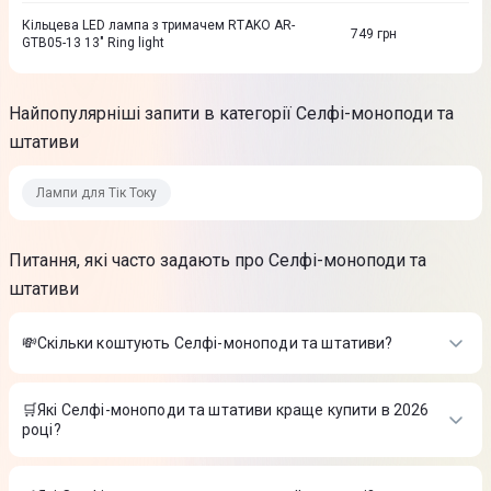
Кільцева LED лампа з тримачем RTAKO AR-
749
грн
GTB05-13 13" Ring light
Найпопулярніші запити в категорії Селфі-моноподи та
штативи
Лампи для Тік Току
Питання, які часто задають про Селфі-моноподи та
штативи
💸Скільки коштують Селфі-моноподи та штативи?
Вартість товарів в категорії Селфі-моноподи та штативи в
інтернет-магазині Цитрус
🛒Які Селфі-моноподи та штативи краще купити в 2026
році?
Монопод GoPro Shorty Mini Extension Pole + Tripod (Black)
AFTTM-001
-
2 199 ₴
Найкращі Селфі-моноподи та штативи в 2026 році на думку
Стабілізатор Proove Vector SE Gimbal Stabilizer
-
4 999 ₴
інтернет-магазину Цитрус