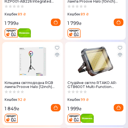
RZP001-AB226 Integrated
лампа Proove Halo (10inch)
selfie stick Black
(white)
89 ₴
89 ₴
Кешбек
Кешбек
1 799
1 799
₴
₴
Кільцева світлодіодна RGB
Студійне світло RTAKO AR-
лампа Proove Halo (12inch)
GTB600T Multi-Function
(white)
Charging Panel Light
92 ₴
99 ₴
Кешбек
Кешбек
1 849
1 999
₴
₴