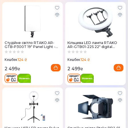
Студійне світло RTAKO AR-
Кільцева LED лампа RTAKO
GTB-P300T 19" Panel Light -
AR-GTB01-22S 22" digital
Standard Version
display Right Lightt
124 ₴
124 ₴
Кешбек
Кешбек
2 499
2 499
₴
₴