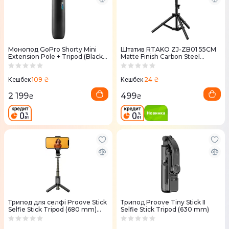
Монопод GoPro Shorty Mini
Штатив RTAKO ZJ-ZB01 55CM
Extension Pole + Tripod (Black)
Matte Finish Carbon Steel
AFTTM-001
Tripod Black
109 ₴
24 ₴
Кешбек
Кешбек
2 199
499
₴
₴
Трипод для селфі Proove Stick
Трипод Proove Tiny Stick II
Selfie Stick Tripod (680 mm)
Selfie Stick Tripod (630 mm)
(black)