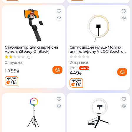
Стабілізатор для смартфона
Світлодіодне кільце Momax
Hohem iSteady Q (Black)
для телефону V.LOG Spectrum
Ring Light 12" FL3D
1
Очікується
Очікується
-
44
%
799
1 799
₴
449
₴