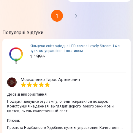
1
Популярні відгуки
Кільцева світлодіодна LED лампа Lovely Stream 14 c
пультом управління і штативом
1 199
₴
Москаленко Тарас Артёмович
Досвід використання
:
Подарил девушке эту лампу, очень понравился подарок.
Конструкция надёжная, выглядит дорого. Много режимов и
цветов, очень качественный свет.
Плюси
:
Простота Надёжность Удобные пульты управления Качественный
свет и комплектующие