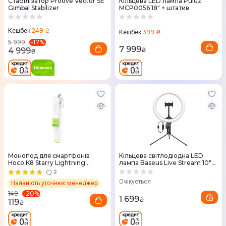
Стабілізатор Proove Vector SE
Кільцева LED лампа Puluz
Gimbal Stabilizer
MCP0056 18" + штатив
249 ₴
Кешбек
399 ₴
Кешбек
-
17
%
5 999
7 999
4 999
₴
₴
Монопод для смартфонів
Кільцева світлодіодна LED
Hoco K8 Starry Lightning
лампа Baseus Live Stream 10"
Connect (White)
(Black) CRZB10-A01
2
Очікується
Наявність уточнює менеджер
-
20
%
149
1 699
₴
119
₴