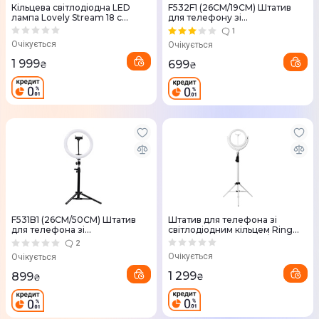
Кільцева світлодіодна LED
F532F1 (26СМ/19СМ) Штатив
лампа Lovely Stream 18 c
для телефону зі
пультом управління і штативом
світлодіодним кільцем Ring
1
Light Kit
Очікується
Очікується
1 999
699
₴
₴
F531B1 (26СМ/50СМ) Штатив
Штатив для телефона зі
для телефона зі
світлодіодним кільцем Ring
світлодіодним кільцем Ring
Light Kit F539B (30СМ/170СМ)
2
Light Kit
Очікується
Очікується
1 299
899
₴
₴