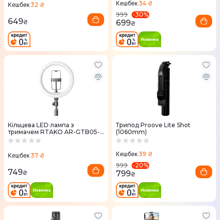
34 ₴
Кешбек
32 ₴
Кешбек
-
30
%
999
649
699
₴
₴
Кільцева LED лампа з
Трипод Proove Lite Shot
тримачем RTAKO AR-GTB05-
(1060mm)
13 13" Ring light
39 ₴
Кешбек
37 ₴
Кешбек
-
20
%
999
749
799
₴
₴