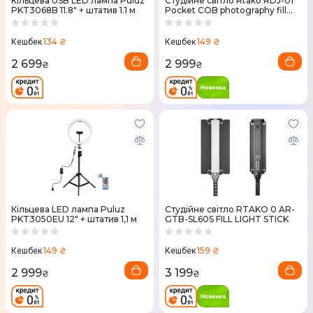
Кільцева USB LED лампа Puluz
Студійне світло Rtako RDJ-01
PKT3068B 11.8" + штатив 1.1 м
Pocket COB photography fill
light
134 ₴
149 ₴
Кешбек
Кешбек
2 699
2 999
₴
₴
Кільцева LED лампа Puluz
Студійне світло RTAKO 0 AR-
PKT3050EU 12" + штатив 1,1 м
GTB-SL60S FILL LIGHT STICK
149 ₴
159 ₴
Кешбек
Кешбек
2 999
3 199
₴
₴