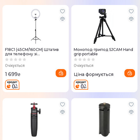
F18C1 (45СМ/160СМ) Штатив
Монопод-трипод SJCAM Hand
для телефону зі
grip portable
світлодіодним кільцем Ring
Light Kit
Очікується
Очікується
1 699
Ціна формується
₴