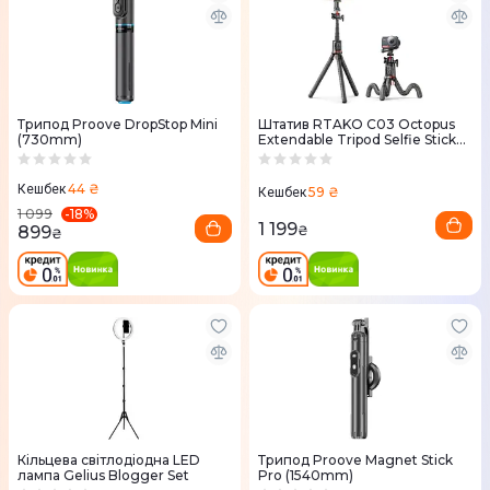
Трипод Proove DropStop Mini
Штатив RTAKO C03 Octopus
(730mm)
Extendable Tripod Selfie Stick
(with Detachable Phone Holder)
Black
44 ₴
Кешбек
59 ₴
Кешбек
-
18
%
1 099
1 199
899
₴
₴
Кільцева світлодіодна LED
Трипод Proove Magnet Stick
лампа Gelius Blogger Set
Pro (1540mm)