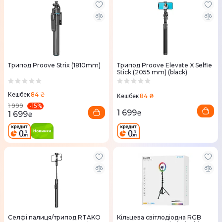
Трипод Proove Strix (1810mm)
Трипод Proove Elevate X Selfie
Stick (2055 mm) (black)
84 ₴
Кешбек
84 ₴
Кешбек
-
15
%
1 999
1 699
1 699
₴
₴
Селфі палиця/трипод RTAKO
Кільцева світлодіодна RGB