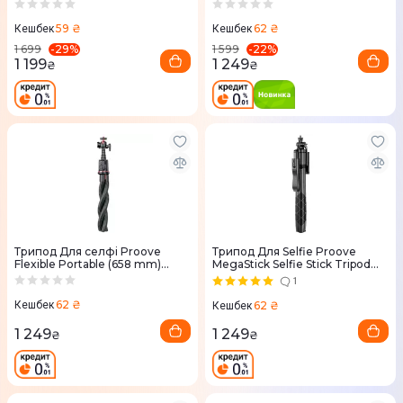
59 ₴
62 ₴
Кешбек
Кешбек
-
29
%
-
22
%
1 699
1 599
1 199
1 249
₴
₴
Трипод Для селфі Proove
Трипод Для Selfie Proove
Flexible Portable (658 mm)
MegaStick Selfie Stick Tripod
(black)
(1530 mm) (black)
1
62 ₴
62 ₴
Кешбек
Кешбек
1 249
1 249
₴
₴