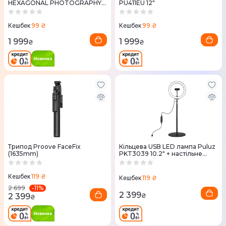
HEXAGONAL PHOTOGRAPHY
PU411EU 12"
TRIPOD Black
99 ₴
99 ₴
Кешбек
Кешбек
1 999
1 999
₴
₴
Трипод Proove FaceFix
Кільцева USB LED лампа Puluz
(1635mm)
PKT3039 10.2" + настільне
кріплення 140 см
119 ₴
Кешбек
119 ₴
Кешбек
-
11
%
2 699
2 399
2 399
₴
₴