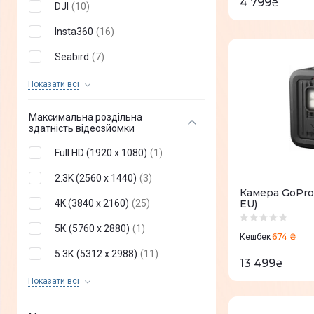
4 799
₴
DJI
(
10
)
Insta360
(
16
)
Seabird
(
7
)
SJCAM
(
4
)
Показати всi
ThiEYE
(
1
)
Максимальна роздільна
здатність відеозйомки
Aspiring
(
1
)
Full HD (1920 x 1080)
(
1
)
2.3K (2560 x 1440)
(
3
)
Камера GoPro
4K (3840 x 2160)
(
25
)
EU)
5К (5760 x 2880)
(
1
)
674 ₴
Кешбек
5.3К (5312 x 2988)
(
11
)
13 499
₴
360° (5760 x 2880)
(
1
)
Показати всi
4K (24 FPS)
(
1
)