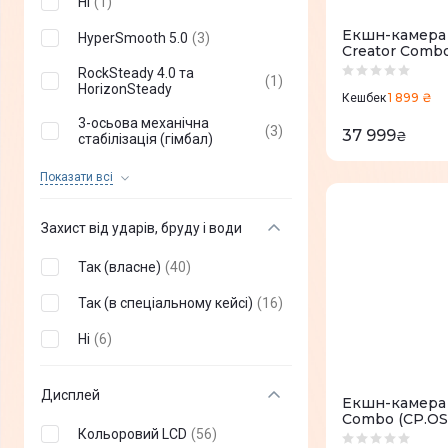
Ні
(
1
)
24 Мп
(
1
)
Екшн-камера 
HyperSmooth 5.0
(
3
)
Creator Comb
27 Мп
(
10
)
RockSteady 4.0 та
(
1
)
64 Мп
HorizonSteady
(
2
)
1 899 ₴
Кешбек
3-осьова механічна
(
3
)
37 999
₴
стабілізація (гімбал)
Hypersmooth
(
6
)
Показати всi
EIS
(
2
)
Захист від ударів, бруду і води
Шестиосьова гіроскопічна
(
2
)
стабілізація зображення
Так (власне)
(
40
)
HyperSmooth 6.0
(
7
)
Так (в спеціальному кейсі)
(
16
)
Ні
(
6
)
Дисплей
Екшн-камера 
Combo (CP.OS
Кольоровий LCD
(
56
)