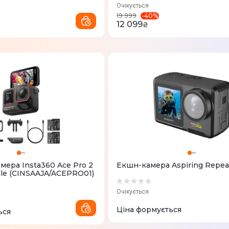
Очікується
-
40
%
19 999
12 099
₴
мера Insta360 Ace Pro 2
Екшн-камера Aspiring Repea
dle (CINSAAJA/ACEPRO01)
Очікується
Ціна формується
ься