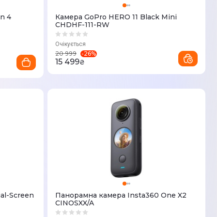
n 4
Камера GoPro HERO 11 Black Mini
CHDHF-111-RW
Очікується
-
26
%
20 999
15 499
₴
al-Screen
Панорамна камера Insta360 One X2
CINOSXX/A