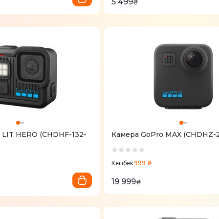
5 499
₴
 LIT HERO (CHDHF-132-
Камера GoPro MAX (CHDHZ-
999 ₴
Кешбек
19 999
₴