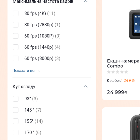
Максимальна частота кадрів
5K
(
1
)
30 fps (4K)
(
11
)
4К (4096 х 3072)
(
7
)
30 fps (2880p)
(
1
)
60 fps (1080P)
(
3
)
60 fps (1440p)
(
4
)
60 fps (3000p)
(
3
)
Екшн-камера 
Combo
120 fps (720p)
(
3
)
Показати всi
1 249 ₴
120 fps (1080p)
(
6
)
Кешбек
Кут огляду
24 999
120 fps (1280p)
(
1
)
₴
93°
(
3
)
200 fps (4K)
(
1
)
145 °
(
7
)
240 fps (480p)
(
1
)
155°
(
14
)
240 fps (1080p)
(
11
)
170 °
(
6
)
120 fps (4К)
(
2
)