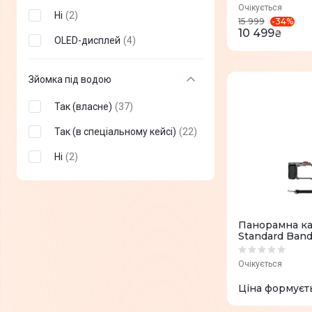
Очікується
Ні
(
2
)
-
34
%
15 999
10 499
₴
OLED-дисплей
(
4
)
Зйомка під водою
Так (власне)
(
37
)
Так (в спеціальному кейсі)
(
22
)
Ні
(
2
)
Панорамна ка
Standard Ban
Очікується
Ціна формуєт