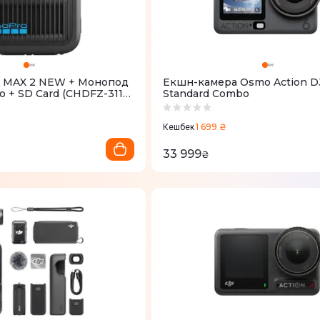
o MAX 2 NEW + Монопод
Екшн-камера Osmo Action DJ
o + SD Card (CHDFZ-311-
Standard Combo
1 699 ₴
Кешбек
33 999
₴