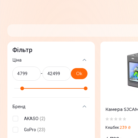
Фільтр
Ціна
-
Ok
Бренд
Камера 
AKASO
(
2
)
239 ₴
Кешбек
GoPro
(
23
)