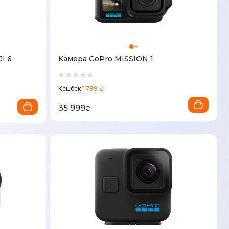
I 6
Камера GoPro MISSION 1
1 799 ₴
Кешбек
35 999
₴