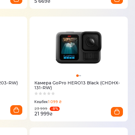
5 669
₴
203-RW)
Камера GoPro HERO13 Black (CHDHX-
131-RW)
1 099 ₴
Кешбек
-
8
%
23 999
21 999
₴