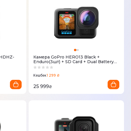
CHDHZ-
Камера GoPro HERO13 Black +
Enduro(3шт) + SD Card + Dual Battery
Charger + Сase (CHDRB-134-RW)
1 299 ₴
Кешбек
25 999
₴