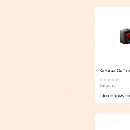
Камера GoPro
Очікується
Ціна формуєт