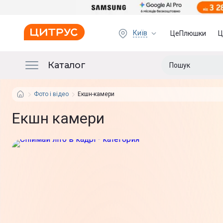
Київ
ЦеПлюшки
Ц
Каталог
Фото і відео
Екшн-камери
Екшн камери