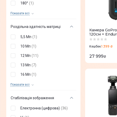
180°
(
1
)
30 fps (8K)
(
3
)
360 °
(
12
)
Показати всi
240 fps (2,7К)
(
5
)
Роздільна здатність матриці
Камера GoPr
120см + Endur
5,5 Мп
(
1
)
RW)
10 Мп
(
1
)
1 399 ₴
Кешбек
12 Мп
(
11
)
27 999
₴
13 Мп
(
7
)
16 Мп
(
1
)
18 Мп
(
1
)
Показати всi
19 Мп
(
1
)
Стабілізація зображення
20 Мп
(
2
)
Електронна (цифрова)
(
36
)
23,6 Мп
(
1
)