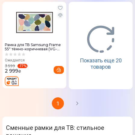
Рамка для ТВ Samsung Frame
55" тёмно-коричневая (VG-
SCFT55BW)
Показать еще 20
Ожидается
-
17
%
3 599
товаров
2 999
₴
1
Сменные рамки для ТВ: стильное