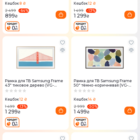
8 ₴
12 ₴
Кешбэк
Кешбэк
-
64
%
-
13
%
2 499
1 499
899
1 299
₴
₴
Рамка для ТВ Samsung Frame
Рамка для ТВ Samsung Frame
43" тиковое дерево (VG-
50" тёмно-коричневая (VG-
SCFA43TKBRU)
SCFT50BW)
12 ₴
14 ₴
Кешбэк
Кешбэк
-
13
%
-
50
%
1 499
2 999
1 299
1 499
₴
₴