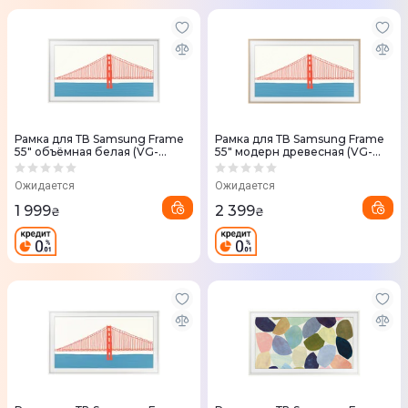
Рамка для ТВ Samsung Frame
Рамка для ТВ Samsung Frame
55" объёмная белая (VG-
55" модерн древесная (VG-
SCFA55WTCRU)
SCFA55TKBRU)
Ожидается
Ожидается
1 999
2 399
₴
₴