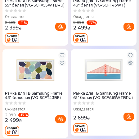
Рамка для ТВ Samsung Frame
Рамка для ТВ Samsung Frame
55" белая (VG-SCFA55WTBRU)
43" белая (VG-SCFT43WT)
Ожидается
Ожидается
-
11
%
-
17
%
2 699
2 999
2 399
2 499
₴
₴
Рамка для ТВ Samsung Frame
Рамка для ТВ Samsung Frame
43" бежевая (VG-SCFT43BE)
65" белая (VG-SCFA65WTBRU)
Ожидается
Ожидается
-
17
%
2 999
2 699
₴
2 499
₴