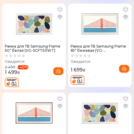
Рамка для ТВ Samsung Frame
Рамка для ТВ Samsung Frame
50" белая (VG-SCFT50WT)
65" бежевая (VG-
SCFA65BEBRU)
Ожидается
Ожидается
-
40
%
2 499
1 699
₴
1 499
₴