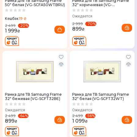
Рамка для ТВ Samsung Frame
Рамка для ТВ Samsung Frame
50" белая (VG-SCFA50WTBRU)
32" коричневая (VG-
SCFT32BW)
Ожидается
19 ₴
Кешбэк
-
70
%
2 999
-
20
%
2 499
899
₴
1 999
₴
Рамка для ТВ Samsung Frame
Рамка для ТВ Samsung Frame
32" бежевая (VG-SCFT32BE)
32" белая (VG-SCFT32WT)
Ожидается
Ожидается
-
64
%
-
56
%
2 499
2 499
899
1 099
₴
₴