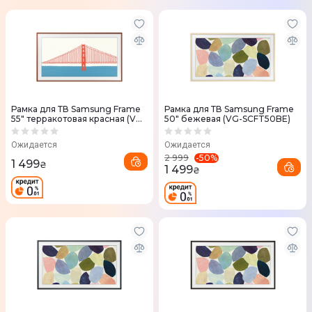
Рамка для ТВ Samsung Frame
Рамка для ТВ Samsung Frame
55" терракотовая красная (VG-
50" бежевая (VG-SCFT50BE)
SCFA55TRCRU)
Ожидается
Ожидается
-
50
%
2 999
1 499
₴
1 499
₴