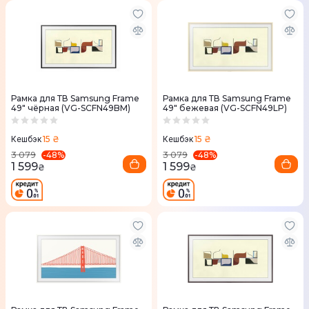
Рамка для ТВ Samsung Frame
Рамка для ТВ Samsung Frame
49" чёрная (VG-SCFN49BM)
49" бежевая (VG-SCFN49LP)
15 ₴
15 ₴
Кешбэк
Кешбэк
-
48
%
-
48
%
3 079
3 079
1 599
1 599
₴
₴