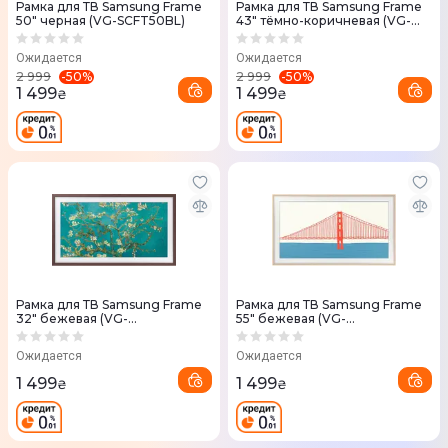
Рамка для ТВ Samsung Frame
Рамка для ТВ Samsung Frame
50" черная (VG-SCFT50BL)
43" тёмно-коричневая (VG-
SCFT43BW)
Ожидается
Ожидается
-
50
%
-
50
%
2 999
2 999
1 499
1 499
₴
₴
Рамка для ТВ Samsung Frame
Рамка для ТВ Samsung Frame
32" бежевая (VG-
55" бежевая (VG-
SCFC32BWBRU)
SCFA55BEBRU)
Ожидается
Ожидается
1 499
1 499
₴
₴