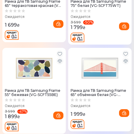
Рамка для ТВ Samsung Frame
Рамка для ТВ Samsung Frame
65" терракотовая красная (VG-
75" белая (VG-SCFT75WT)
SCFA65TRCRU)
Ожидается
Ожидается
-
50
%
3 599
1 699
₴
1 799
₴
Рамка для ТВ Samsung Frame
Рамка для ТВ Samsung Frame
55" бежевая (VG-SCFT55BE)
65" объёмная белая (VG-
SCFA65WTCRU)
Ожидается
Ожидается
-
47
%
3 599
1 999
₴
1 899
₴