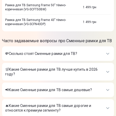
Рамка для ТВ Samsung Frame 50" тёмно-
1 499
грн
коричневая (VG-SCFT50BW)
Рамка для ТВ Samsung Frame 43" тёмно-
1 499
грн
коричневая (VG-SCFN43DP)
Часто задаваемые вопросы про Сменные рамки для ТВ
💸Сколько стоят Сменные рамки для ТВ?
Стоимость товаров в категории Сменные рамки для ТВ в
интернет-магазине Цитрус
🛒Какие Сменные рамки для ТВ лучше купить в 2026
году?
Рамка для ТВ Samsung Frame 32" чёрная (VG-SCFT32BL)
-
899 ₴
Самые лучшие Сменные рамки для ТВ в 2026 году по
Рамка для ТВ Samsung Frame 55" модерн древесная (VG-
мнению интернет-магазина Цитрус
SCFA55TKBRU)
-
2 399 ₴
📢Какие Сменные рамки для ТВ самые дешевые?
Рамка для ТВ Samsung Frame 32" бежевая (VG-
Рамка для ТВ Samsung Frame 32" чёрная (VG-SCFT32BL)
-
SCFC32BWBRU)
-
1 499 ₴
На сегодня самые дешевые Сменные рамки для ТВ
899 ₴
Рамка для ТВ Samsung Frame 55" модерн древесная (VG-
🔥Какие Сменные рамки для ТВ самые дорогие и
Рамка для ТВ Samsung Frame 32" чёрная (VG-SCFT32BL)
-
SCFA55TKBRU)
-
2 399 ₴
относятся к премиум сегменту?
899 ₴
Рамка для ТВ Samsung Frame 32" бежевая (VG-