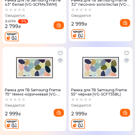
Рамка для ТВ Samsung Frame
Рамка для ТВ Samsung Frame
43" белая (VG-SCFM43WM)
32" песочно-золотистая (VG-
SCFC43SGMRU)
Ожидается
Ожидается
-
9
%
3 079
2 999
₴
2 799
₴
Рамка для ТВ Samsung Frame
Рамка для ТВ Samsung Frame
75" тёмно-коричневая (VG-
55" чёрная (VG-SCFT55BL)
SCFT75BW)
Ожидается
Ожидается
2 999
2 999
₴
₴