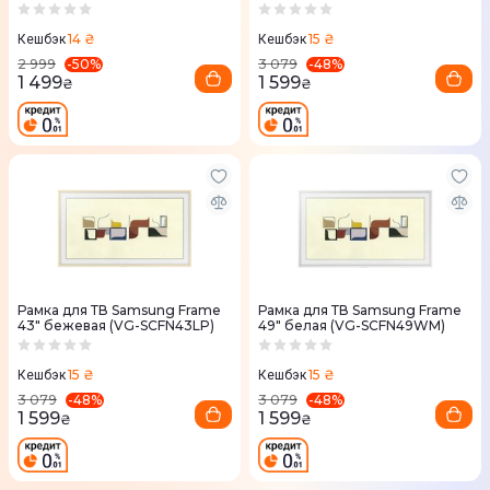
14 ₴
15 ₴
Кешбэк
Кешбэк
-
50
%
-
48
%
2 999
3 079
1 499
1 599
₴
₴
Рамка для ТВ Samsung Frame
Рамка для ТВ Samsung Frame
43" бежевая (VG-SCFN43LP)
49" белая (VG-SCFN49WM)
15 ₴
15 ₴
Кешбэк
Кешбэк
-
48
%
-
48
%
3 079
3 079
1 599
1 599
₴
₴