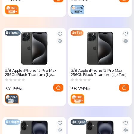
Це Ідеал
Це Топ
Б/В Apple iPhone 15 Pro Max
Б/В Apple iPhone 15 Pro Max
256Gb Black Titanium (Це
256Gb Black Titanium (Це Топ)
Ідеал)
37 199
38 799
₴
₴
Це Норм
Це Ідеал