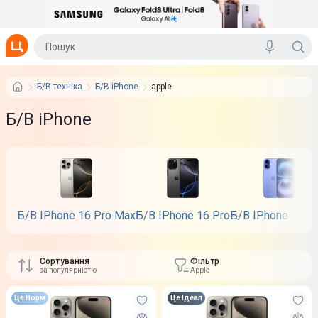
Б/В техніка
Б/В iPhone
apple
Б/В iPhone
Б/В IPhone 16 Pro Max
Б/В IPhone 16 Pro
Б/В IPhone 16 P
Сортування
Фільтр
за популярністю
Apple
Це Норм
Це Ідеал