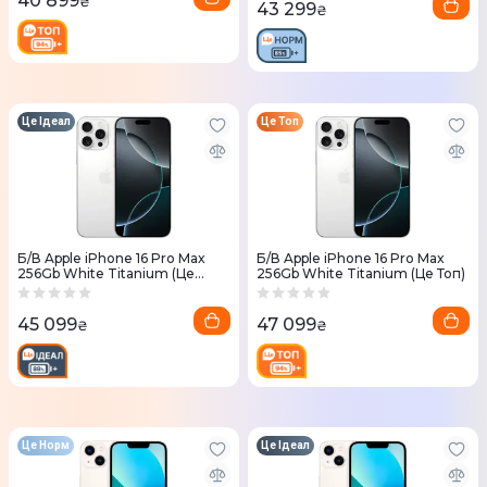
40 899
₴
43 299
₴
Це Ідеал
Це Топ
Б/В Apple iPhone 16 Pro Max
Б/В Apple iPhone 16 Pro Max
256Gb White Titanium (Це
256Gb White Titanium (Це Топ)
Ідеал)
45 099
47 099
₴
₴
Це Норм
Це Ідеал