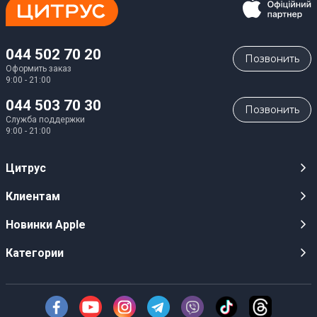
044 502 70 20
Позвонить
Оформить заказ
9:00 - 21:00
044 503 70 30
Позвонить
Служба поддержки
9:00 - 21:00
Цитрус
Карьера
Клиентам
Магазины
Публичные оферты
Новинки Apple
Для СМИ
Видеообзоры
iPhone 17
Категории
Оптовым клиентам
Акции, розыгрыши, призы
iPhone 17 Pro
Аудио
Служба поддержки клиентов
Инструкции и прошивки
iPhone 17 Pro Max
Техника Apple
О Компании
Доставка
iPhone Air