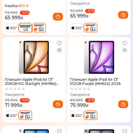
Ожидается
659 ₴
Кешбэк
-
10
%
72 999
-
10
%
72 999
65 999
₴
65 999
₴
Планшет Apple iPad Air 13"
Планшет Apple iPad Air 13"
256GB+5G Starlight (MH9K4)
512GB Purple (MH624) 2026
2026
Ожидается
Ожидается
-
10
%
-
10
%
79 999
83 999
71 999
75 999
₴
₴