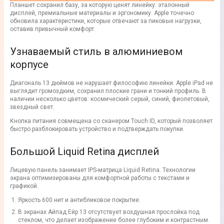
Планшет сохранил базу, за которую ценят линейку: эталонный
дисплей, премиальные материалы и эргономику. Apple точечно
обновила характеристики, которые отвечают за пиковые нагрузки,
оставив привычный комфорт.
Узнаваемый стиль в алюминиевом
корпусе
Диагональ 13 дюймов не нарушает философию линейки. Apple iPad не
выглядит громоздким, сохранил плоские грани и тонкий профиль. В
наличии несколько цветов: космический серый, синий, фиолетовый,
звездный свет.
Кнопка питания совмещена со сканером Touch ID, который позволяет
быстро разблокировать устройство и подтверждать покупки.
Большой Liquid Retina дисплей
Лицевую панель занимает IPS-матрица Liquid Retina. Технологии
экрана оптимизированы для комфортной работы с текстами и
графикой.
Яркость 600 нит и антибликовое покрытие.
В экранах Айпад Ейр 13 отсутствует воздушная прослойка под
стеклом, что делает изображение более глубоким и контрастным.