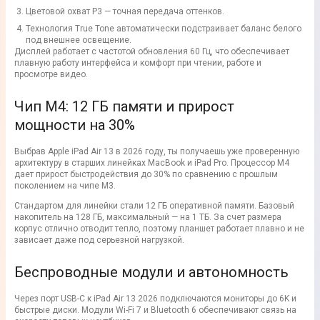
Цветовой охват P3 — точная передача оттенков.
Технология True Tone автоматически подстраивает баланс белого
под внешнее освещение.
Дисплей работает с частотой обновления 60 Гц, что обеспечивает
плавную работу интерфейса и комфорт при чтении, работе и
просмотре видео.
Чип M4: 12 ГБ памяти и прирост
мощности на 30%
Выбрав Apple iPad Air 13 в 2026 году, ты получаешь уже проверенную
архитектуру в старших линейках MacBook и iPad Pro. Процессор M4
дает прирост быстродействия до 30% по сравнению с прошлым
поколением на чипе M3.
Стандартом для линейки стали 12 ГБ оперативной памяти. Базовый
накопитель на 128 ГБ, максимальный — на 1 ТБ. За счет размера
корпус отлично отводит тепло, поэтому планшет работает плавно и не
зависает даже под серьезной нагрузкой.
Беспроводные модули и автономность
Через порт USB-C к iPad Air 13 2026 подключаются мониторы до 6K и
быстрые диски. Модули Wi-Fi 7 и Bluetooth 6 обеспечивают связь на