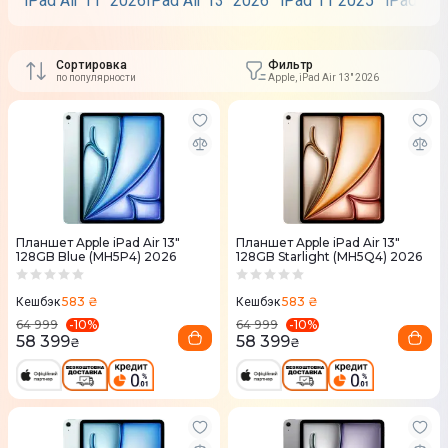
iPad Air 11" 2026
IPad Air 13" 2026
iPad 11 2025
iPad Pro
Сортировка
Фильтр
по популярности
Apple, iPad Air 13" 2026
Планшет Apple iPad Air 13"
Планшет Apple iPad Air 13"
128GB Blue (MH5P4) 2026
128GB Starlight (MH5Q4) 2026
583 ₴
583 ₴
Кешбэк
Кешбэк
-
10
%
-
10
%
64 999
64 999
58 399
58 399
₴
₴