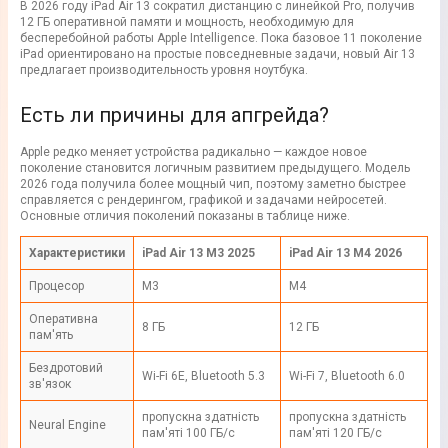
В 2026 году iPad Air 13 сократил дистанцию с линейкой Pro, получив
12 ГБ оперативной памяти и мощность, необходимую для
бесперебойной работы Apple Intelligence. Пока базовое 11 поколение
iPad ориентировано на простые повседневные задачи, новый Air 13
предлагает производительность уровня ноутбука.
Есть ли причины для апгрейда?
Apple редко меняет устройства радикально — каждое новое
поколение становится логичным развитием предыдущего. Модель
2026 года получила более мощный чип, поэтому заметно быстрее
справляется с рендерингом, графикой и задачами нейросетей.
Основные отличия поколений показаны в таблице ниже.
Характеристики
iPad Air 13 M3 2025
iPad Air 13 M4 2026
Процесор
M3
M4
Оперативна
8 ГБ
12 ГБ
пам'ять
Бездротовий
Wi-Fi 6E, Bluetooth 5.3
Wi-Fi 7, Bluetooth 6.0
зв'язок
пропускна здатність
пропускна здатність
Neural Engine
пам'яті 100 ГБ/с
пам'яті 120 ГБ/с