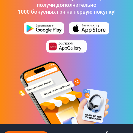
получи дополнительно
(ZADS0145UA)
-
12 999 ₴
1000 бонусных грн на первую покупку!