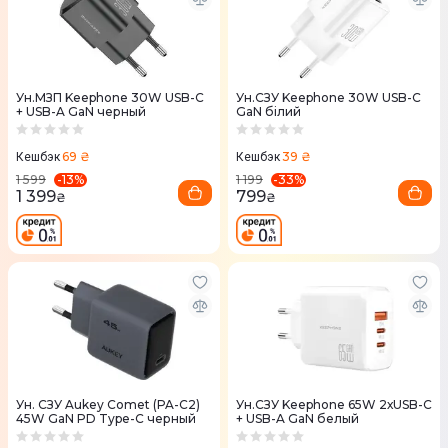
Ун.МЗП Keephone 30W USB-C
Ун.СЗУ Keephone 30W USB-C
+ USB-A GaN черный
GaN бiлий
69 ₴
39 ₴
Кешбэк
Кешбэк
-
13
%
-
33
%
1 599
1 199
1 399
799
₴
₴
Ун. СЗУ Aukey Comet (PA-C2)
Ун.CЗУ Keephone 65W 2хUSB-C
45W GaN PD Type-C черный
+ USB-A GaN белый