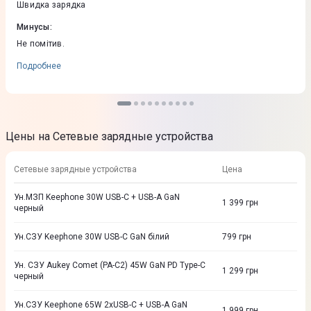
Швидка зарядка
Минусы
:
Не помітив.
Подробнее
Цены на Сетевые зарядные устройства
Сетевые зарядные устройства
Цена
Ун.МЗП Keephone 30W USB-C + USB-A GaN
1 399
грн
черный
Ун.СЗУ Keephone 30W USB-C GaN бiлий
799
грн
Ун. СЗУ Aukey Comet (PA-C2) 45W GaN PD Type-C
1 299
грн
черный
Ун.CЗУ Keephone 65W 2хUSB-C + USB-A GaN
1 999
грн