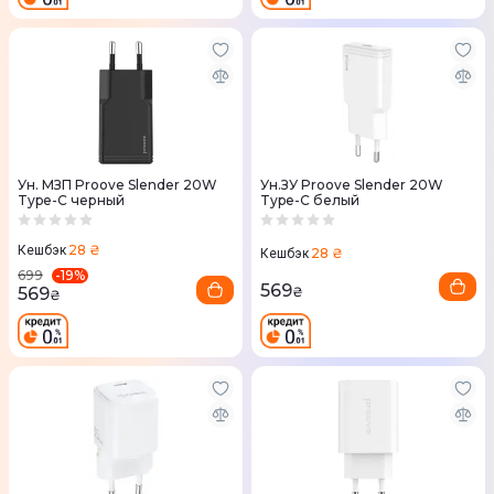
Ун. МЗП Proove Slender 20W
Ун.ЗУ Proove Slender 20W
Type-C черный
Type-C белый
28 ₴
Кешбэк
28 ₴
Кешбэк
-
19
%
699
569
569
₴
₴