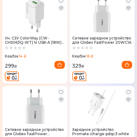
Ун. СЗУ ColorWay (CW-
Сетевое зарядное устройство
CHS063Q-WT) 1x USB-A (18W)
для Globex FastPower 20WC1A
белый
14 ₴
16 ₴
Кешбэк
Кешбэк
299
329
₴
₴
Сетевое зарядное устройство
Зарядное устройство
для Globex FastPower
Promate icharge-pdqc3.white