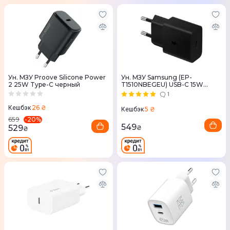
Ун. МЗУ Proove Silicone Power
Ун. МЗУ Samsung (EP-
2 25W Type-C черный
T1510NBEGEU) USB-C 15W
черный
1
26 ₴
Кешбэк
5 ₴
Кешбэк
-
20
%
659
549
529
₴
₴