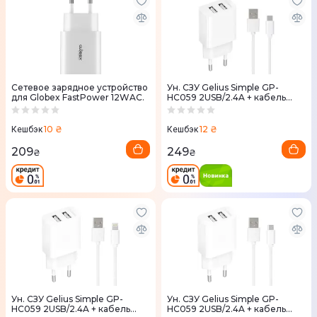
Сетевое зарядное устройство
Ун. СЗУ Gelius Simple GP-
для Globex FastPower 12WAC.
HC059 2USB/2.4A + кабель
Type-C White
10 ₴
12 ₴
Кешбэк
Кешбэк
209
249
₴
₴
Ун. СЗУ Gelius Simple GP-
Ун. СЗУ Gelius Simple GP-
HC059 2USB/2.4A + кабель
HC059 2USB/2.4A + кабель