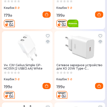
белый
8 ₴
9 ₴
Кешбэк
Кешбэк
179
199
₴
₴
Ун. СЗУ Gelius Simple GP-
Сетевое зарядное устройство
HC059 (2 USB/2.4A) White
для XO 20W Type-C
(L126.white) белый
9 ₴
9 ₴
Кешбэк
Кешбэк
199
199
₴
₴