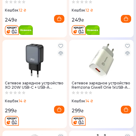
Lightning White
MicroUSB White
12 ₴
12 ₴
Кешбэк
Кешбэк
249
249
₴
₴
Сетевое зарядное устройство
Сетевое зарядное устройство
XO 20W USB-C + USB-A
Remzona Giwell One 1xUSB-A
(L154.black) черный
(18W) белый
14 ₴
14 ₴
Кешбэк
Кешбэк
299
299
₴
₴