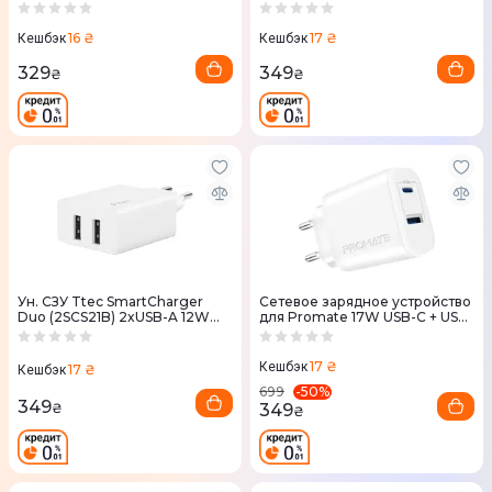
20WC5A
16 ₴
17 ₴
Кешбэк
Кешбэк
329
349
₴
₴
Ун. СЗУ Ttec SmartCharger
Сетевое зарядное устройство
Duo (2SCS21B) 2xUSB-A 12W
для Promate 17W USB-C + USB-
белый
A (biplug-2.white) белый
17 ₴
Кешбэк
17 ₴
Кешбэк
-
50
%
699
349
349
₴
₴