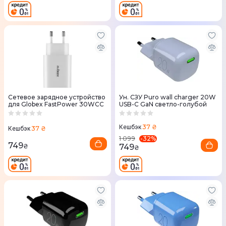
Сетевое зарядное устройство
Ун. СЗУ Puro wall charger 20W
для Globex FastPower 30WCC
USB-C GaN светло-голубой
37 ₴
Кешбэк
37 ₴
Кешбэк
-
32
%
1 099
749
749
₴
₴