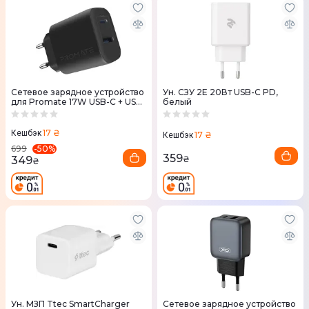
Сетевое зарядное устройство
Ун. СЗУ 2E 20Вт USB-C PD,
для Promate 17W USB-C + USB-
белый
A (biplug-2.black) черный
17 ₴
Кешбэк
17 ₴
Кешбэк
-
50
%
699
359
349
₴
₴
Ун. МЗП Ttec SmartCharger
Сетевое зарядное устройство