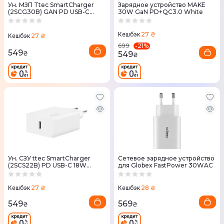
Ун. МЗП Ttec SmartCharger
Зарядное устройство MAKE
(2SCG30B) GAN PD USB-C
30W GaN PD+QC3.0 White
30W белый
27 ₴
Кешбэк
27 ₴
Кешбэк
-
21
%
699
549
549
₴
₴
Ун. СЗУ ttec SmartCharger
Сетевое зарядное устройство
(2SCS22B) PD USB-C 18W
для Globex FastPower 30WAC
белый
27 ₴
28 ₴
Кешбэк
Кешбэк
549
569
₴
₴