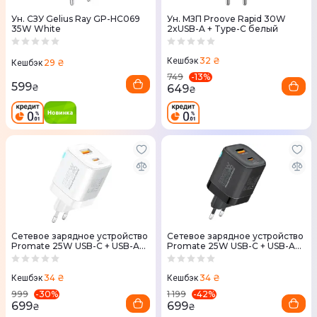
Ун. СЗУ Gelius Ray GP-HC069
Ун. МЗП Proove Rapid 30W
35W White
2xUSB-A + Type-C белый
32 ₴
Кешбэк
29 ₴
Кешбэк
-
13
%
749
599
649
₴
₴
Сетевое зарядное устройство
Сетевое зарядное устройство
Promate 25W USB-C + USB-A
Promate 25W USB-C + USB-A
(powerport-25ac.white) белый
(powerport-25ac.black) черный
34 ₴
34 ₴
Кешбэк
Кешбэк
-
30
%
-
42
%
999
1 199
699
699
₴
₴