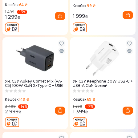
64 ₴
Кешбэк
99 ₴
Кешбэк
-
13
%
1 499
1 999
1 299
₴
₴
Ун. СЗУ Aukey Comet Mix (PA-
Ун.СЗУ Keephone 30W USB-C +
C5) 100W GaN 2хType-C + USB
USB-A GaN белый
149 ₴
69 ₴
Кешбэк
Кешбэк
-
14
%
-
7
%
3 499
1 499
2 999
1 399
₴
₴