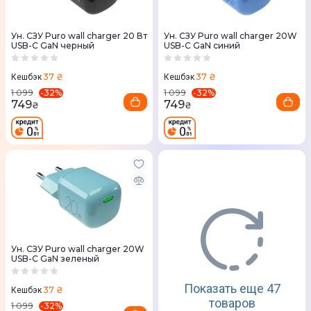
Ун. СЗУ Puro wall charger 20 Вт
Ун. СЗУ Puro wall charger 20W
USB-C GaN черный
USB-C GaN синий
37 ₴
37 ₴
Кешбэк
Кешбэк
-
32
%
-
32
%
1 099
1 099
749
749
₴
₴
Ун. СЗУ Puro wall charger 20W
USB-C GaN зеленый
Показать еще 47
37 ₴
Кешбэк
товаров
-
32
%
1 099