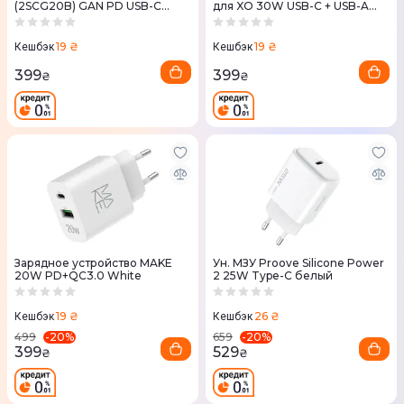
(2SCG20B) GAN PD USB-C
для XO 30W USB-C + USB-A
20W белый
(L156.black) черный
19 ₴
19 ₴
Кешбэк
Кешбэк
399
399
₴
₴
Зарядное устройство MAKE
Ун. МЗУ Proove Silicone Power
20W PD+QC3.0 White
2 25W Type-C белый
19 ₴
26 ₴
Кешбэк
Кешбэк
-
20
%
-
20
%
499
659
399
529
₴
₴