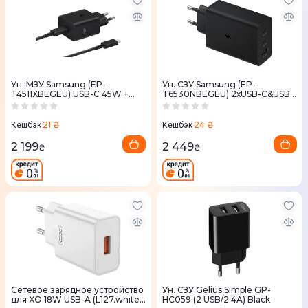
Ун. МЗУ Samsung (EP-
Ун. CЗУ Samsung (EP-
T4511XBEGEU) USB-C 45W +
T6530NBEGEU) 2хUSB-C&USB-
кабель USB-C - USB-C черный
A 65W Black
21 ₴
24 ₴
Кешбэк
Кешбэк
2 199
2 449
₴
₴
Сетевое зарядное устройство
Ун. СЗУ Gelius Simple GP-
для XO 18W USB-A (L127.white)
HC059 (2 USB/2.4A) Black