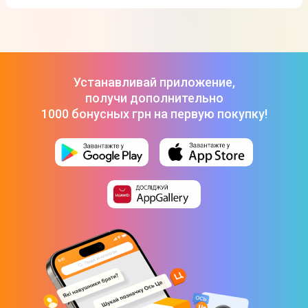
Ун. МЗП Ttec SmartCharger (2SCG30B) GAN PD USB-C 30W
ТОП-3 дорогих товаров из категории Зарядные устройства
белый
-
549 ₴
для телефонов в Цитрусе
Ун. СЗУ 2E 20Вт USB-C PD, белый
-
359 ₴
Ун.МЗП Keephone 30W USB-C + USB-A GaN черный
-
1 399 ₴
Ун. МЗП Ttec SmartCharger (2SCG30B) GAN PD USB-C 30W
белый
-
549 ₴
Устанавливай приложение,
Ун. СЗУ 2E 20Вт USB-C PD, белый
-
359 ₴
получи дополнительно
1000 бонусных грн на первую покупку!