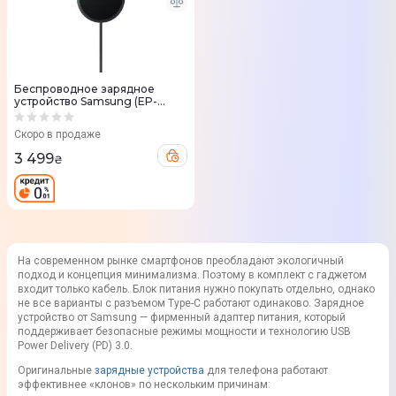
Беспроводное зарядное
устройство Samsung (EP-
P2900TBEGWW) 25 Вт темно-
серый + зарядное устройство
Скоро в продаже
45 Вт
3 499
₴
На современном рынке смартфонов преобладают экологичный
подход и концепция минимализма. Поэтому в комплект с гаджетом
входит только кабель. Блок питания нужно покупать отдельно, однако
не все варианты с разъемом Type-C работают одинаково. Зарядное
устройство от Samsung — фирменный адаптер питания, который
поддерживает безопасные режимы мощности и технологию USB
Power Delivery (PD) 3.0.
Оригинальные
зарядные устройства
для телефона работают
эффективнее «клонов» по нескольким причинам: