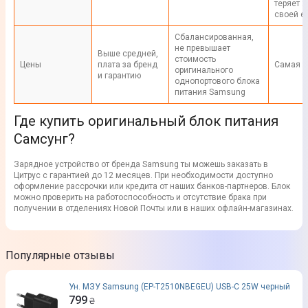
теряет 
своей е
Сбалансированная,
не превышает
Выше средней,
стоимость
Цены
плата за бренд
Самая н
оригинального
и гарантию
однопортового блока
питания Samsung
Где купить оригинальный блок питания
Самсунг?
Зарядное устройство от бренда Samsung ты можешь заказать в
Цитрус с гарантией до 12 месяцев. При необходимости доступно
оформление рассрочки или кредита от наших банков-партнеров. Блок
можно проверить на работоспособность и отсутствие брака при
получении в отделениях Новой Почты или в наших офлайн-магазинах.
Популярные отзывы
Ун. МЗУ Samsung (EP-T2510NBEGEU) USB-C 25W черный
799
₴