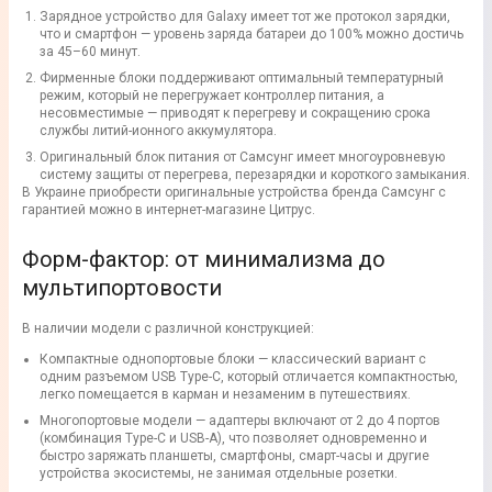
Зарядное устройство для Galaxy имеет тот же протокол зарядки,
что и смартфон — уровень заряда батареи до 100% можно достичь
за 45–60 минут.
Фирменные блоки поддерживают оптимальный температурный
режим, который не перегружает контроллер питания, а
несовместимые — приводят к перегреву и сокращению срока
службы литий-ионного аккумулятора.
Оригинальный блок питания от Самсунг имеет многоуровневую
систему защиты от перегрева, перезарядки и короткого замыкания.
В Украине приобрести оригинальные устройства бренда Самсунг с
гарантией можно в интернет-магазине Цитрус.
Форм-фактор: от минимализма до
мультипортовости
В наличии модели с различной конструкцией:
Компактные однопортовые блоки — классический вариант с
одним разъемом USB Type-C, который отличается компактностью,
легко помещается в карман и незаменим в путешествиях.
Многопортовые модели — адаптеры включают от 2 до 4 портов
(комбинация Type-C и USB-A), что позволяет одновременно и
быстро заряжать планшеты, смартфоны, смарт-часы и другие
устройства экосистемы, не занимая отдельные розетки.