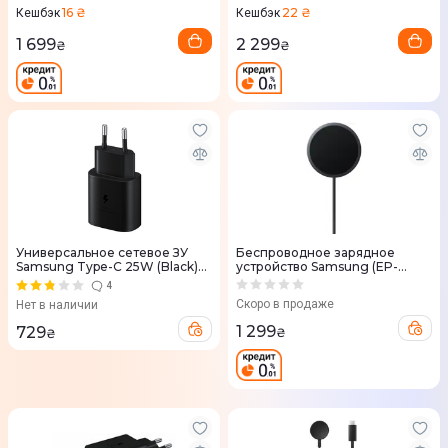
16 ₴
22 ₴
Кешбэк
Кешбэк
1 699
2 299
₴
₴
Универсальное сетевое ЗУ
Беспроводное зарядное
Samsung Type-C 25W (Black)
устройство Samsung (EP-
EP-TA800NBEGRU
P2900BBEGWW) 25W темно-
4
серый
Скоро в продаже
Нет в наличии
1 299
729
₴
₴