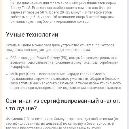
В). Предназначено для флагманов и мощных планшетов серии
Galaxy Tab S. Его главная особенность в том, что оно быстро
заряжает первые 50 %. Всего 20–25 минут — и телефон готов
работать еще 5–6 часов. Об активации сверхбыстрой зарядки
сигнализирует голубое анимированное кольцо.
Умные технологии
Купить в Киеве можно зарядное устройство от Samsung, которое
поддерживает следующие передовые технологии:
PPS — стандарт Power Delivery (PD), который в режиме реального
времени подстраивает напряжение и силу тока под потребности
смартфона;
Multi-port (GaN) — использование нитрида галлия вместо
традиционного кремния позволило уменьшить габариты блоков и
разместить в них несколько разъемов, а также избежать сильного
перегрева при одновременном подключении различных гаджетов.
Оригинал vs сертифицированный аналог:
что лучше?
Фирменный блок питания от Самсунг превосходит любые копии (от
сертифицированных до дешевых) по качеству и безопасности. В
таблице представлены основные различия между этими