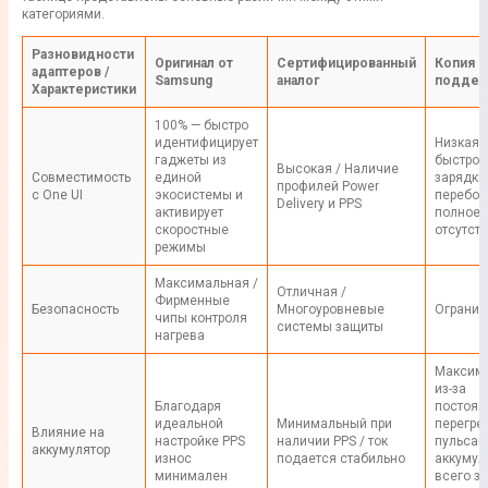
категориями.
Разновидности
Оригинал от
Сертифицированный
Копия и
адаптеров /
Samsung
аналог
поддел
Характеристики
100% — быстро
идентифицирует
Низкая 
гаджеты из
быстрой
Высокая / Наличие
Совместимость
единой
зарядки
профилей Power
с One UI
экосистемы и
перебоя
Delivery и PPS
активирует
полное 
скоростные
отсутст
режимы
Максимальная /
Отличная /
Фирменные
Безопасность
Многоуровневые
Огранич
чипы контроля
системы защиты
нагрева
Максим
из-за
Благодаря
постоян
идеальной
Минимальный при
перегре
Влияние на
настройке PPS
наличии PPS / ток
пульсац
аккумулятор
износ
подается стабильно
аккумул
минимален
всего за