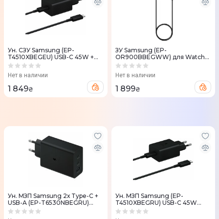
Ун. CЗУ Samsung (EP-
ЗУ Samsung (EP-
T4510XBEGEU) USB-C 45W +
OR900BBEGWW) для Watch
кабель USB-C - USB-C Black
Type-C черный
Нет в наличии
Нет в наличии
1 849
1 899
₴
₴
Ун. МЗП Samsung 2х Type-C +
Ун. МЗП Samsung (EP-
USB-A (EP-T6530NBEGRU)
T4510XBEGRU) USB-C 45W
65W черный
черный