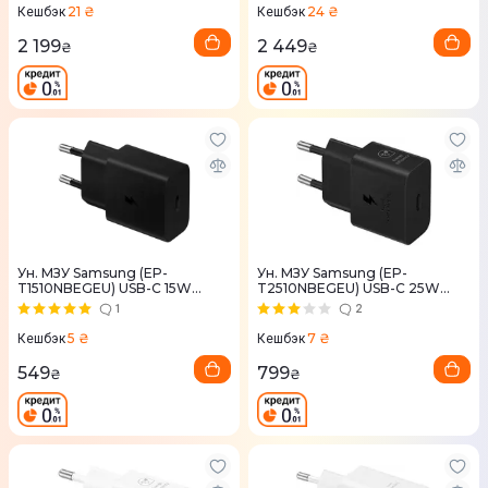
21 ₴
24 ₴
Кешбэк
Кешбэк
2 199
2 449
₴
₴
Ун. МЗУ Samsung (EP-
Ун. МЗУ Samsung (EP-
T1510NBEGEU) USB-C 15W
T2510NBEGEU) USB-C 25W
черный
черный
1
2
5 ₴
7 ₴
Кешбэк
Кешбэк
549
799
₴
₴