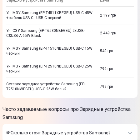
Зарядные устройства Samsung
Цена
Ун. МЗУ Samsung (EP-T4511XBEGEU) USB-C 45W
2 199
грн
+ кабель USB-C - USB-C черный
Ун. CЗУ Samsung (EP-T6530NBEGEU) 2хUSB-
2 449
грн
C&USB-A 65W Black
Ун. МЗУ Samsung (EP-T1510NBEGEU) USB-C 15W
549
грн
черный
Ун. МЗУ Samsung (EP-T2510NBEGEU) USB-C 25W
799
грн
черный
Сетевое зарядное устройство Samsung (EP-
799
грн
T2510NWEGEU) USB-C 25W белый
Часто задаваемые вопросы про Зарядные устройства
Samsung
💸Сколько стоят Зарядные устройства Samsung?