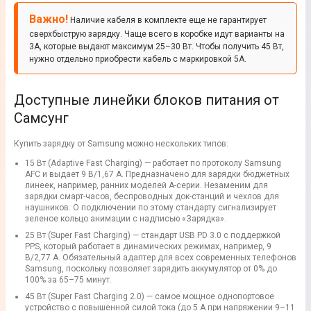
Важно!
Наличие кабеля в комплекте еще не гарантирует
сверхбыструю зарядку. Чаще всего в коробке идут варианты на
3A, которые выдают максимум 25–30 Вт. Чтобы получить 45 Вт,
нужно отдельно приобрести кабель с маркировкой 5A.
Доступные линейки блоков питания от
Самсунг
Купить зарядку от Samsung можно нескольких типов:
15 Вт (Adaptive Fast Charging) — работает по протоколу Samsung
AFC и выдает 9 В/1,67 А. Предназначено для зарядки бюджетных
линеек, например, ранних моделей А-серии. Незаменим для
зарядки смарт-часов, беспроводных док-станций и чехлов для
наушников. О подключении по этому стандарту сигнализирует
зеленое кольцо анимации с надписью «Зарядка».
25 Вт (Super Fast Charging) — стандарт USB PD 3.0 с поддержкой
PPS, который работает в динамических режимах, например, 9
В/2,77 А. Обязательный адаптер для всех современных телефонов
Samsung, поскольку позволяет зарядить аккумулятор от 0% до
100% за 65–75 минут.
45 Вт (Super Fast Charging 2.0) — самое мощное однопортовое
устройство с повышенной силой тока (до 5 А при напряжении 9–11