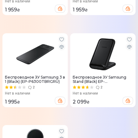
Нет в наличии
Нет в наличии
1 959
1 959
₴
₴
Беспроводное ЗУ Samsung 3 в
Беспроводное ЗУ Samsung
1 (Black) (EP-P6300TBRGRU)
Stand (Black) EP-
N5200TBRGRU
2
2
Нет в наличии
Нет в наличии
1 995
2 099
₴
₴