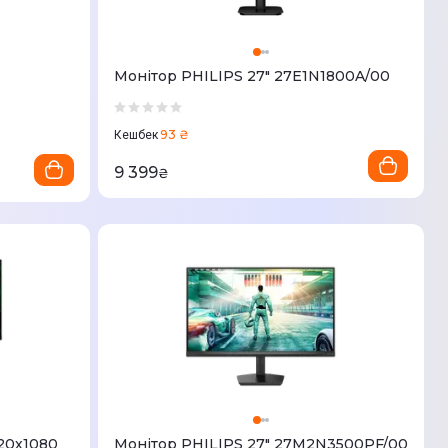
Монітор PHILIPS 27" 27E1N1800A/00
93 ₴
Кешбек
9 399
₴
920х1080
Монітор PHILIPS 27" 27M2N3500PF/00