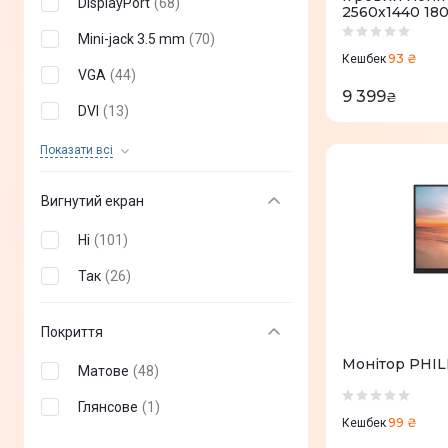
DisplayPort
(
68
)
2560х1440 180
3 мс
(
0
)
Mini-jack 3.5 mm
(
70
)
93 ₴
Кешбек
6 мс
(
0
)
VGA
(
44
)
9 399
₴
6,5 мс
(
0
)
DVI
(
13
)
7 мс
(
0
)
USB 3.0
(
3
)
Показати всi
8 мс
(
0
)
USB 3.1
(
1
)
Вигнутий екран
25 мс
(
0
)
USB 3.2
(
21
)
Ні
(
101
)
14 мс
(
0
)
USB Type-C
(
25
)
Так
(
26
)
10 мс
(
0
)
USB Type A
(
1
)
18 мс
(
0
)
USB Type B
(
16
)
Покриття
0,02 мс
(
0
)
RJ-45
(
8
)
Монітор PHIL
Матове
(
48
)
11 мс
(
0
)
Mini HDMI
(
0
)
Глянсове
(
1
)
99 ₴
Кешбек
12 мс
(
0
)
Micro HDMI
(
0
)