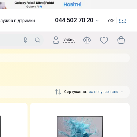
044 502 70 20
Служба підтримки
РУС
УКР
Увійти
Сортування
за популярністю