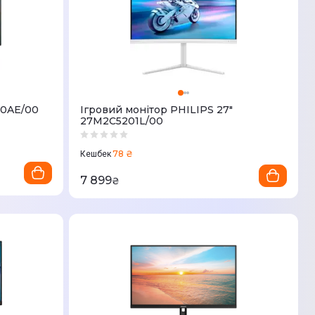
00AE/00
Ігровий монітор PHILIPS 27"
27M2C5201L/00
78 ₴
Кешбек
7 899
₴