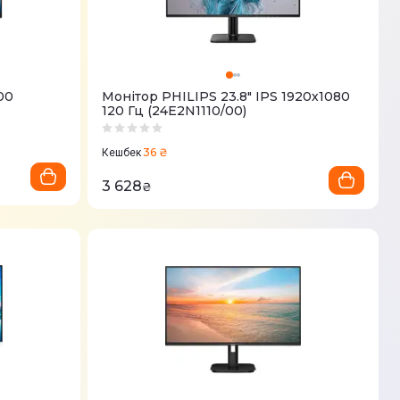
00
Монітор PHILIPS 23.8" IPS 1920х1080
120 Гц (24E2N1110/00)
36 ₴
Кешбек
3 628
₴