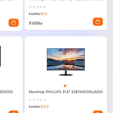
96 ₴
Кешбек
9 699
₴
5200/00
Монітор PHILIPS 31.5" 32E1N3100LA/00
103 ₴
Кешбек