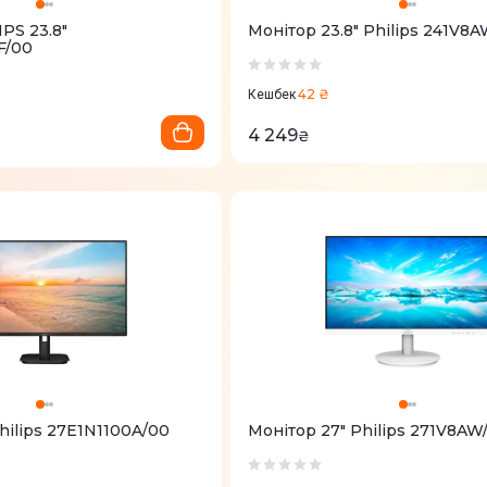
PS 23.8"
Монітор 23.8" Philips 241V8
F/00
42 ₴
Кешбек
4 249
₴
hilips 27E1N1100A/00
Монітор 27" Philips 271V8AW