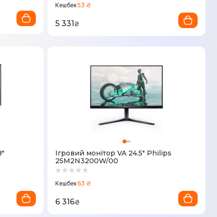
53 ₴
Кешбек
5 331
₴
8"
Ігровий монітор VA 24.5" Philips
25M2N3200W/00
63 ₴
Кешбек
6 316
₴