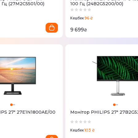
 Гц (27M2C5501/00)
100 Гц (24B2G5200/00)
96 ₴
Кешбек
9 699
₴
IPS 27" 27E1N1800AE/00
Монітор PHILIPS 27" 27B2G
103 ₴
Кешбек