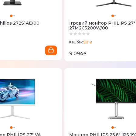
hilips 272S1AE/00
Ігровий монітор PHILIPS 27"
27M2C5200W/00
90 ₴
Кешбек
9 094
₴
ор PHILIPS 27" VA
Монітор PHILIPS 23.8" IPS 1