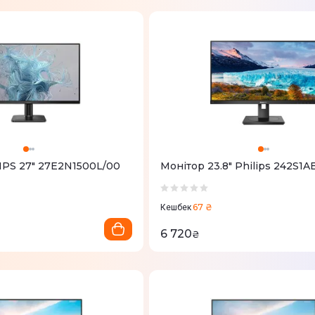
IPS 27" 27E2N1500L/00
Монітор 23.8" Philips 242S1A
67 ₴
Кешбек
6 720
₴