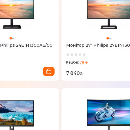
 Philips 24E1N1300AE/00
Монітор 27" Philips 27E1N13
78 ₴
Кешбек
7 840
₴