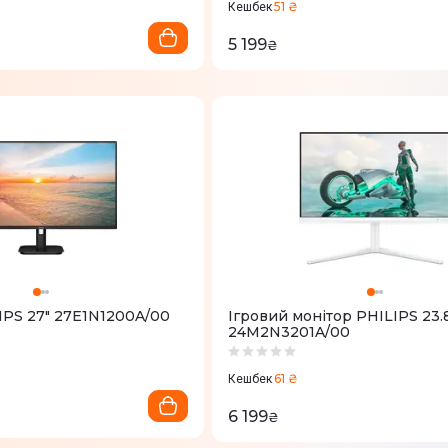
51 ₴
Кешбек
5 199
₴
IPS 27" 27E1N1200A/00
Ігровий монітор PHILIPS 23.
24M2N3201A/00
61 ₴
Кешбек
6 199
₴