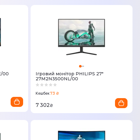
E/00
Ігровий монітор PHILIPS 27"
27M2N3500NL/00
73 ₴
Кешбек
7 302
₴