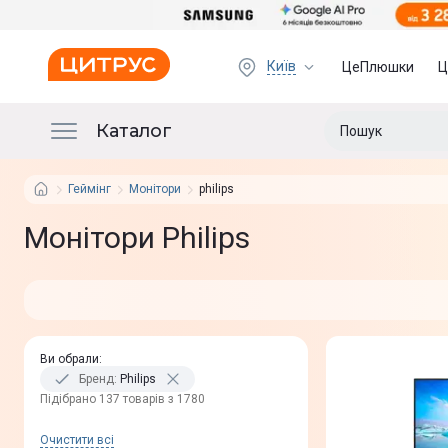
Київ
ЦеПлюшки
Ц
Каталог
Геймінг
Монітори
philips
Монітори Philips
Ви обрали
:
Бренд
:
Philips
Пiдiбрано 137 товарів з 1780
Очистити всi