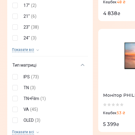
MSI
(
+
145
)
48 ₴
Кешбек
17"
(
2
)
ASRock
(
+
10
)
4 838
₴
21"
(
6
)
Blackview
(
+
8
)
23''
(
38
)
GAMEMAX
(
+
4
)
24"
(
3
)
Neovo
(
+
4
)
26"
(
1
)
Показати всi
HyperX
(
+
2
)
27"
(
46
)
Тип матриці
LORGAR
(
+
2
)
31"
(
14
)
IPS
(
73
)
32''
(
1
)
TN
(
3
)
34''
(
11
)
Монітор PHIL
TN+Film
(
1
)
40"
(
2
)
VA
(
45
)
53 ₴
Кешбек
44"
(
2
)
OLED
(
3
)
5 399
₴
48"
(
5
)
QD OLED
(
2
)
Показати всi