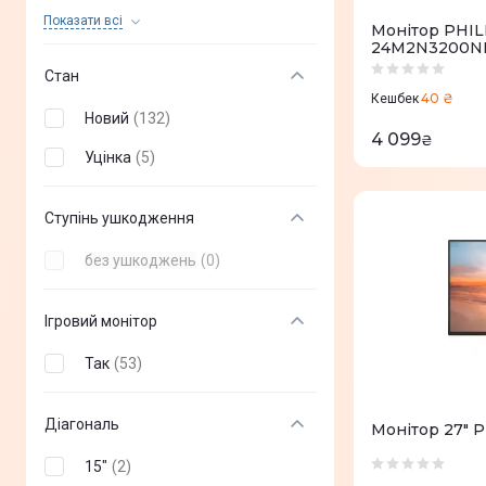
Xiaomi
(
+
10
)
Показати всi
Монітор PHILI
24M2N3200N
Acer
(
+
101
)
Стан
LG
(
+
61
)
40 ₴
Кешбек
Новий
(
132
)
HP
(
+
83
)
4 099
₴
Уцінка
(
5
)
BenQ
(
+
79
)
Dell
(
+
66
)
Ступінь ушкодження
Gigabyte
(
+
63
)
без ушкоджень
(
0
)
iiyama
(
+
244
)
Ігровий монітор
ViewSonic
(
+
50
)
Так
(
53
)
2E
(
+
35
)
AOC
(
+
111
)
Діагональ
Монітор 27" P
Eizo
(
+
12
)
15"
(
2
)