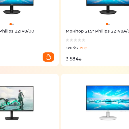
Philips 221V8/00
Монітор 21.5" Philips 221V8A/
35 ₴
Кешбек
3 584
₴