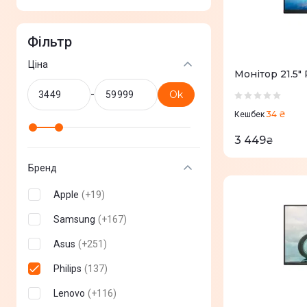
Фільтр
Ціна
Монітор 21.5" 
-
Ok
34 ₴
Кешбек
3 449
₴
Бренд
Apple
(
+
19
)
Samsung
(
+
167
)
Asus
(
+
251
)
Philips
(
137
)
Lenovo
(
+
116
)