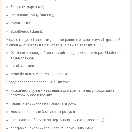
Philips (Нідерланди);
Panasonic і Sony (Японія);
Razer (США);
SteelSeries (Данія).
У нас є недорогі варіанти для створення фонового шуму і професійні
моделі для геймерів і меломанів. У нас ви знайдете:
бездротові складної конструкції з підключенням через Bluetooth і
акумулятором;
легкі вкладиші;
функціональні моніторні варіанти.
Серед переваг замовлення в Цитрус:
можливість купити навушники для компа та іншу продукцію в
розстрочку або в кредит;
гарантія виробника на товари від року;
доступна вартість брендової продукції;
нарахування бонусів за першу покупку після реєстрації;
програма накопичувального кешбеку «Плюшки»;