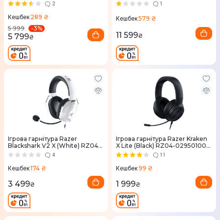
04430100-R3M1
(Black) L981-001263
2
1
289 ₴
Кешбек
579 ₴
Кешбек
-
3
%
5 999
11 599
5 799
₴
₴
Ігрова гарнітура Razer
Ігрова гарнітура Razer Kraken
Blackshark V2 X (White) RZ04-
X Lite (Black) RZ04-02950100-
03240700-R3M1
R381
4
11
174 ₴
99 ₴
Кешбек
Кешбек
3 499
1 999
₴
₴