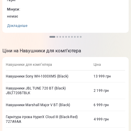
гарні
Мінуси
:
немає
Докладніше
Ціни на Навушники для комп'ютера
Навушники для комп'ютера
Ціна
Навушники Sony WH-1000XM5 (Black)
13 999
грн
Навушники JBL TUNE 720 BT (Black)
2 199
грн
JBLT720BTBLK
Навушники Marshall Major V BT (Black)
6 999
грн
Гарнітура ігрова HyperX Cloud III (Black-Red)
4 999
грн
727A9AA