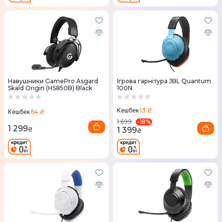
Навушники GamePro Asgard
Ігрова гарнітура JBL Quantum
Skald Origin (HS850B) Black
100N
13 ₴
Кешбек
64 ₴
Кешбек
-
18
%
1 699
1 299
1 399
₴
₴