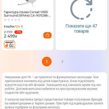
Гарнітура ігрова Corsair HS55
Surround (White) CA-9011266-
EU
Показати ще 47
124 ₴
Кешбек
товарів
-
11
%
2 799
2 499
₴
1
Навушники для ПК – це практичні та функціональні аксесуари. Їхнє
призначення залежить від цілей користувача. Вони підсилюють
відчуття від ігор або фільмів. Захищають від зовнішніх шумів під час
роботи. Допомагають розслабитися за прослуховуванням музики,
подкастів або аудіокниг.
У каталозі магазина Цитрус представлені товари популярних брендів
за найвигіднішими в Україні цінами. Пристрій під індивідуальні запити
можна підібрати за фільтрами каталогу.