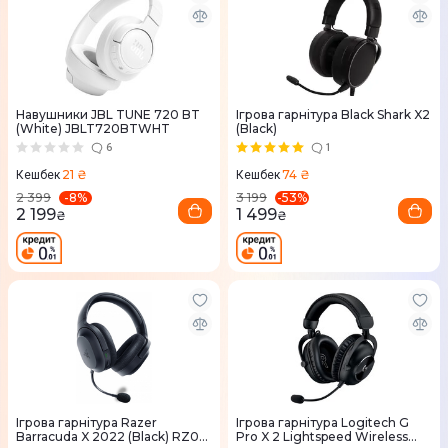
Навушники JBL TUNE 720 BT
Ігрова гарнітура Black Shark X2
(White) JBLT720BTWHT
(Black)
6
1
21 ₴
74 ₴
Кешбек
Кешбек
-
8
%
-
53
%
2 399
3 199
2 199
1 499
₴
₴
Ігрова гарнітура Razer
Ігрова гарнітура Logitech G
Barracuda X 2022 (Black) RZ04-
Pro X 2 Lightspeed Wireless