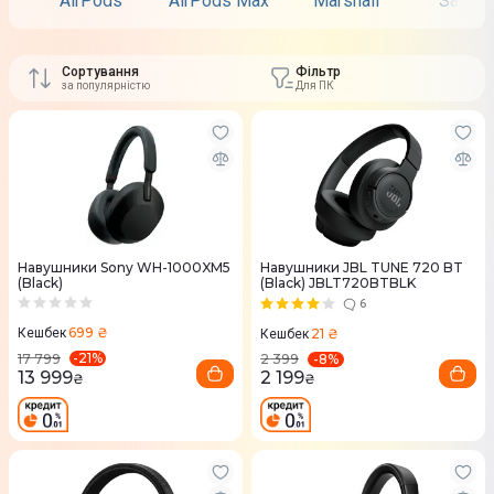
AirPods
AirPods Max
Marshall
Samsu
Сортування
Фільтр
за популярністю
Для ПК
Навушники Sony WH-1000XM5
Навушники JBL TUNE 720 BT
(Black)
(Black) JBLT720BTBLK
6
699 ₴
21 ₴
Кешбек
Кешбек
-
21
%
-
8
%
17 799
2 399
13 999
2 199
₴
₴