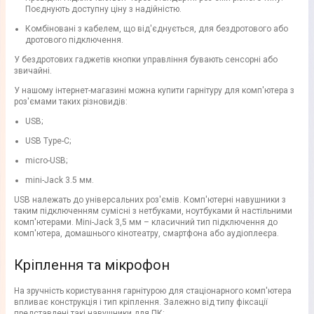
Поєднують доступну ціну з надійністю.
Комбіновані з кабелем, що від'єднується, для бездротового або
дротового підключення.
У бездротових гаджетів кнопки управління бувають сенсорні або
звичайні.
У нашому інтернет-магазині можна купити гарнітуру для комп'ютера з
роз'ємами таких різновидів:
USB;
USB Type-C;
micro-USB;
mini-Jack 3.5 мм.
USB належать до універсальних роз'ємів. Комп'ютерні навушники з
таким підключенням сумісні з нетбуками, ноутбуками й настільними
комп'ютерами. Mini-Jack 3,5 мм – класичний тип підключення до
комп'ютера, домашнього кінотеатру, смартфона або аудіоплеєра.
Кріплення та мікрофон
На зручність користування гарнітурою для стаціонарного комп'ютера
впливає конструкція і тип кріплення. Залежно від типу фіксації
представлені такі навушники для ПК: