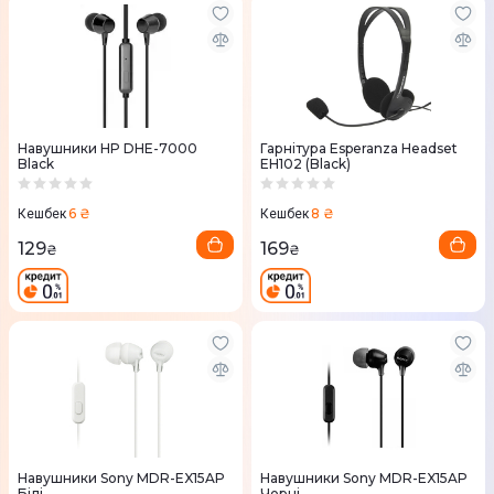
Навушники HP DHE-7000
Гарнітура Esperanza Headset
Black
EH102 (Black)
6 ₴
8 ₴
Кешбек
Кешбек
129
169
₴
₴
Навушники Sony MDR-EX15AP
Навушники Sony MDR-EX15AP
Білі
Чорні