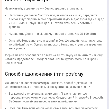
На якість відтворення звуку безпосередньо впливають:
Частотний діапазон. Частоти поділяються на низькі, середні та
високі. Слух людини може сприймати звуки в діапазоні від 20 Гц до
20 кГц. Якісні навушники для ПК охоплюють весь частотний
діапазон.
Чутливість. Достатній рівень чутливості становить 95-100 dBm.
Опір, або імпеданс, вимірюваний в Ом. Що вищий показник опору,
то стійкіший звук. Однак за високого імпедансу гучність звучання
знижується.
Форма чашок особливого впливу на якість звуку не чинить. У нашому
каталозі представлені моделі овальної та круглої форми в широкій
колірній гамі.
Спосіб підключення і тип роз'єму
До числа важливих параметрів належить спосіб підключення.
Залежно від цього чинника можна купити навушники для ПК:
Бездротові з елементами живлення. Підключаються до
персонального комп'ютера через бездротовий інтерфейс Bluetooth.
Забезпечують вільне пересування приміщенням.
Провідні. Підключаються через стандартні роз'єми різного типу.