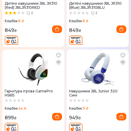
Дитячі навушники JBL JR310
Дитячі навушники JBL JR310
(Red) JBLJR310RED
(Blue) JBLJR310BLU
2
2
8 ₴
8 ₴
Кешбек
Кешбек
849
849
₴
₴
Гарнітура ігрова GamePro
Навушники JBL Junior 320
HS615
Сині
44 ₴
9 ₴
Кешбек
Кешбек
899
949
₴
₴