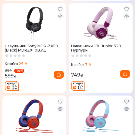
Навушники Sony MDR-ZX110
Навушники JBL Junior 320
(Black) MDRZX110B.AE
Пурпурні
29 ₴
Кешбек
7 ₴
Кешбек
-
14
%
699
749
599
₴
₴