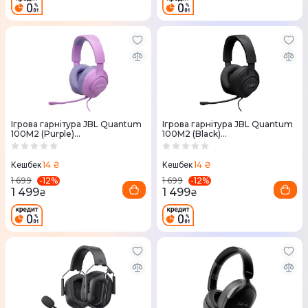
Ігрова гарнітура JBL Quantum
Ігрова гарнітура JBL Quantum
100M2 (Purple)
100M2 (Black)
JBLQTUM100M2PUR
JBLQTUM100M2BLK
14 ₴
14 ₴
Кешбек
Кешбек
-
12
%
-
12
%
1 699
1 699
1 499
1 499
₴
₴