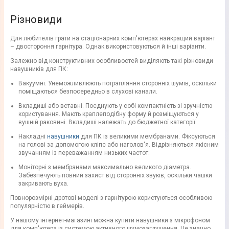
Різновиди
Для любителів грати на стаціонарних комп'ютерах найкращий варіант
– двостороння гарнітура. Однак використовуються й інші варіанти.
Залежно від конструктивних особливостей виділяють такі різновиди
навушників для ПК:
Вакуумні. Унеможливлюють потрапляння сторонніх шумів, оскільки
поміщаються безпосередньо в слухові канали.
Вкладиші або вставні. Поєднують у собі компактність зі зручністю
користування. Мають краплеподібну форму й розміщуються у
вушній раковині. Вкладиші належать до бюджетної категорії.
Накладні
навушники
для ПК із великими мембранами. Фіксуються
на голові за допомогою кліпс або наголов'я. Відрізняються якісним
звучанням із переважанням низьких частот.
Моніторні з мембранами максимально великого діаметра.
Забезпечують повний захист від сторонніх звуків, оскільки чашки
закривають вуха.
Повнорозмірні дротові моделі з гарнітурою користуються особливою
популярністю в геймерів.
У нашому інтернет-магазині можна купити навушники з мікрофоном
для комп'ютера із системою активного шумозаглушення. Це значно