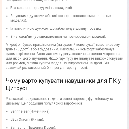
Без кріплення (вакуумні та вкладиші).
З вушними дужками або кліпсою (встановлюється на легких
моделях).
Із потиличною дужкою, що забезпечує щільну посадку.
З наголов'ям (встановлюється на повнорозмірні моделі).
Мікрофон буває прикріпленим (на рухомій конструкції, пластиковому
тримачі, дроті) або вбудованим. Найбільший комфорт забезпечує
рухоме кріплення. Воно дає змогу регулювати положення мікрофона
для якіснішого звучання. Якщо гарнітуру не плануєте використовувати
для розмов, можна купити модель із мікрофоном на дроті. Він
зазвичай розташований біля регулятора гучності.
Чому варто купувати навушники для ПК у
Цитрусі
У каталозі представлено гаджети різної вартості, функціоналу та
дизайну. Це продукція популярних виробників:
Sennheiser (Німеччина);
JBL і Xiaomi (Китай);
Samsung (Південна Корея);