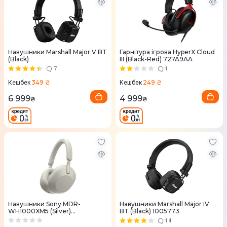
Навушники Marshall Major V BT
Гарнітура ігрова HyperX Cloud
(Black)
III (Black-Red) 727A9AA
7
1
349 ₴
249 ₴
Кешбек
Кешбек
6 999
4 999
₴
₴
Навушники Sony MDR-
Навушники Marshall Major IV
WH1000XM5 (Silver)
BT (Black) 1005773
WH1000XM5S.CE7
14