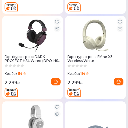
Гарнітура ігрова DARK
Гарнітура ігрова Fifine X3
PROJECT HS4 Wired (DPO-HS-
Wireless White
5004)
114 ₴
114 ₴
Кешбек
Кешбек
2 299
2 299
₴
₴