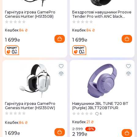
Гарнітура ігрова GamePro
Бездротові навушники Proove
Genesis Hunter (HS1350B)
Tender Pro with ANC black
(APP)
84 ₴
84 ₴
Кешбек
Кешбек
1 699
1 699
₴
₴
Гарнітура ігрова GamePro
Навушники JBL TUNE 720 BT
Genesis Hunter (HS1350W)
(Purple) JBLT720BTPUR
6
21 ₴
Кешбек
84 ₴
Кешбек
-
8
%
2 399
1 699
₴
2 199
₴