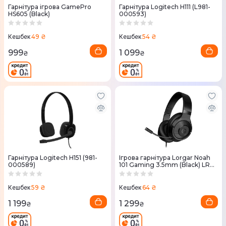
Гарнітура ігрова GamePro
Гарнітура Logitech H111 (L981-
HS605 (Black)
000593)
49 ₴
54 ₴
Кешбек
Кешбек
999
1 099
₴
₴
Гарнітура Logitech H151 (981-
Ігрова гарнітура Lorgar Noah
000589)
101 Gaming 3.5mm (Black) LRG-
GHS101B
59 ₴
64 ₴
Кешбек
Кешбек
1 199
1 299
₴
₴