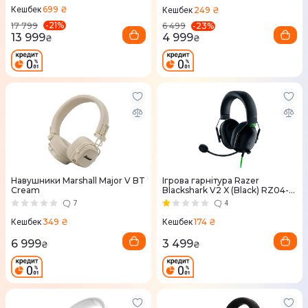
699 ₴
249 ₴
Кешбек
Кешбек
-
21
%
-
23
%
17 799
6 499
13 999
4 999
₴
₴
Навушники Marshall Major V BT
Ігрова гарнітура Razer
Cream
Blackshark V2 X (Black) RZ04-
03240100-R3M1
7
4
349 ₴
174 ₴
Кешбек
Кешбек
6 999
3 499
₴
₴