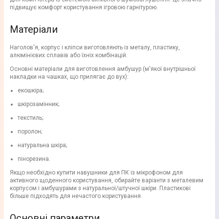
підвищує комфорт користування ігровою гарнітурою.
Матеріали
Наголов'я, корпус і кліпси виготовляють із металу, пластику,
алюмінієвих сплавів або їхніх комбінацій.
Основні матеріали для виготовлення амбушур (м'якої внутрішньої
накладки на чашках, що прилягає до вух):
екошкіра;
шкірозамінник;
текстиль;
поролон;
натуральна шкіра;
пінорезина.
Якщо необхідно купити навушники для ПК із мікрофоном для
активного щоденного користування, обирайте варіанти з металевим
корпусом і амбушурами з натуральної/штучної шкіри. Пластикові
більше підходять для нечастого користування.
Основні параметри