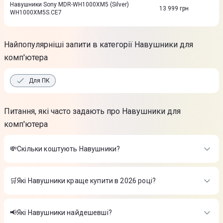
Навушники Sony MDR-WH1000XM5 (Silver)
13 999
грн
WH1000XM5S.CE7
Найпопулярніші запити в категорії Навушники для
комп'ютера
Для ПК
Питання, які часто задають про Навушники для
комп'ютера
💸Скільки коштують Навушники?
Вартість товарів в категорії Навушники в інтернет-магазині
Цитрус
🛒Які Навушники краще купити в 2026 році?
Бездротова гарнітура Apple AirPods Pro 3
-
14 099 ₴
Найкращі Навушники в 2026 році на думку інтернет-магазину
Гарнітура ігрова HATOR Hyреrpunk Truepods Hybrid ANC
Цитрус
(HTA431) Black
-
1 199 ₴
📢Які Навушники найдешевші?
Гарнітура ігрова HATOR Hyреrpunk 3 Hi-Res (ESH01) black
-