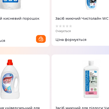
ий кисневий порошок
Засіб миючий Чистолайн WC
Очікується
Ціна формується
ься
ня універсальний для
Засіб миючий для підлоги Ч