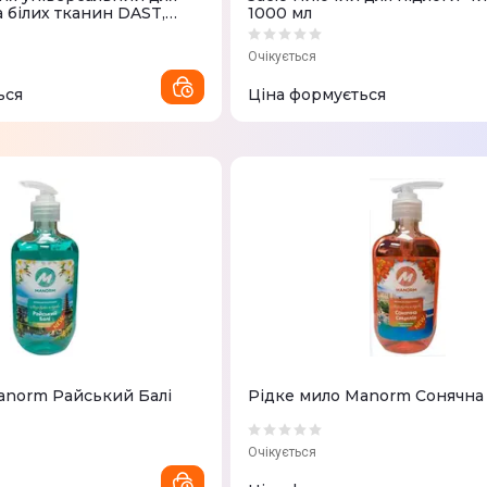
 білих тканин DAST,
1000 мл
Очікується
ься
Ціна формується
anorm Райський Балі
Рідке мило Manorm Сонячна
Очікується