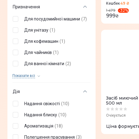
49 ₴
Кешбек
Призначення
-
32
%
1 479
999
₴
Для посудомийної машини
(
7
)
Для унітазу
(
1
)
Для кофемашин
(
1
)
Для чайників
(
1
)
Для ванної кімнати
(
2
)
Для посуду
(
3
)
Показати всi
Для скла
(
1
)
Дія
Універсальний
(
3
)
Засіб миючий
500 мл
Надання свіжості
(
10
)
Для всіх видів білизни
(
24
)
Надання блиску
(
10
)
Очікується
Для білизни будь-якого
(
9
)
кольору
Ароматизація
(
18
)
Ціна формуєт
Для кольорової тканини
(
12
)
Полегшення прасування
(
3
)