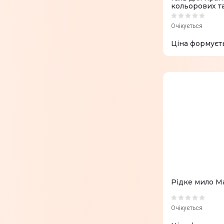
кольорових та
4000 мл
Очікується
Ціна формуєт
Рідке мило M
Очікується