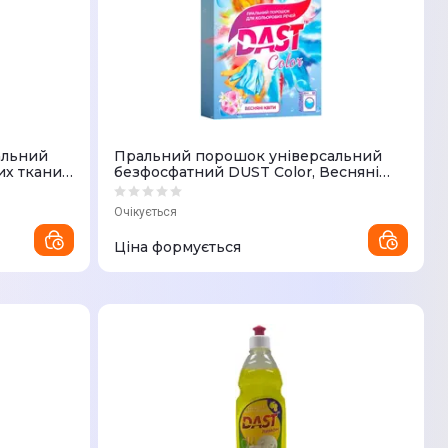
альний
Пральний порошок універсальний
их тканин
безфосфатний DUST Color, Весняні
квіти
Очікується
Ціна формується