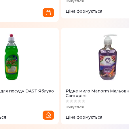
Очікується
Ціна формується
 для посуду DAST Яблуко
Рідке мило Manorm Мальов
Санторіні
Очікується
ься
Ціна формується