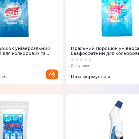
рошок універсальний
Пральний порошок універс
 для кольорових та
безфосфатний для кольоров
 DAST Морська свіжість
DAST Весняні Квіти
Очікується
ься
Ціна формується