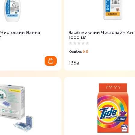
 Чистолайн Ванна
Засіб миючий Чистолайн Ан
л
1000 мл
6 ₴
Кешбек
135
₴