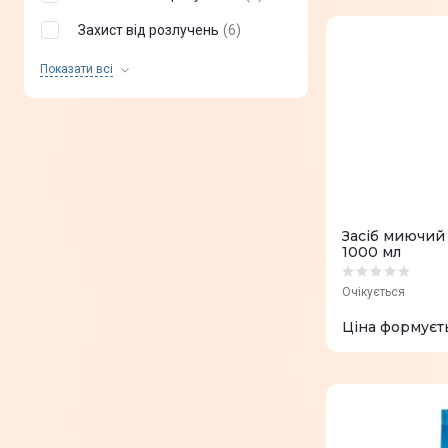
Для білої тканини
(
5
)
Захист від розлучень
(
6
)
Для підлоги
(
5
)
Видалення жиру
(
6
)
Показати всi
Для стін
(
5
)
Видалення пилу
(
4
)
Видалення нальоту
(
7
)
Вилучення іржі
(
1
)
Видалення накипу
(
3
)
Засіб миючий
Видалення плям
(
18
)
1000 мл
Видалення запаху
(
11
)
Очікується
Видалення забруднень
(
30
)
Ціна формуєт
Захист кольору
(
12
)
Захист тканин
(
6
)