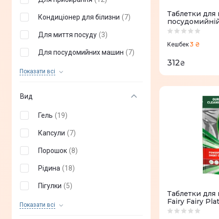
Таблетки для 
Кондиціонер для білизни
(
7
)
посудомийній
484010678172
Для миття посуду
(
3
)
3 ₴
Кешбек
Для посудомийних машин
(
7
)
312
₴
Для догляду за тілом
(
3
)
Показати всi
Вид
Гель
(
19
)
Капсули
(
7
)
Порошок
(
8
)
Рідина
(
18
)
Пігулки
(
5
)
Таблетки для
Fairy Fairy Pl
Крем
(
1
)
Показати всi
88 шт