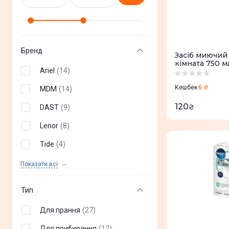
Бренд
Засіб миючий
кімната 750 м
Ariel
(
14
)
6 ₴
Кешбек
MDM
(
14
)
120
₴
DAST
(
9
)
Lenor
(
8
)
Tide
(
4
)
MR PROPER
(
4
)
Показати всi
Fairy
(
4
)
Тип
Miele
(
1
)
Для прання
(
27
)
Whirlpool
(
1
)
Для прибирання
(
12
)