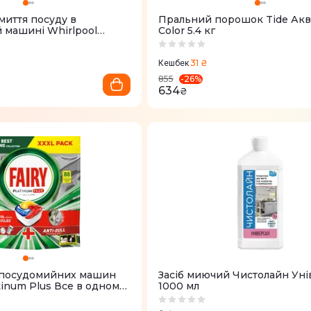
миття посуду в
Пральний порошок Tide Ак
 машині Whirlpool
Color 5.4 кг
 C00308531 (24 штуки)
31 ₴
Кешбек
-
26
%
855
634
₴
 посудомийних машин
Засіб миючий Чистолайн Уні
atinum Plus Все в одному
1000 мл