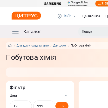
Київ
ЦеПлюшки
Ц
Каталог
Для дому, саду та авто
Для дому
Побутова хімія
Побутова хімія
Фільтр
Ціна
-
Ok