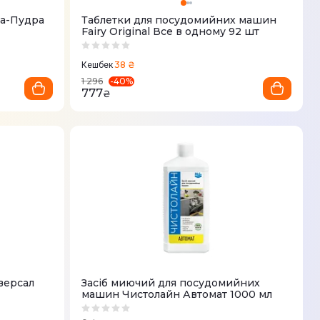
ва-Пудра
Таблетки для посудомийних машин
Fairy Original Все в одному 92 шт
38 ₴
Кешбек
-
40
%
1 296
777
₴
версал
Засіб миючий для посудомийних
машин Чистолайн Автомат 1000 мл