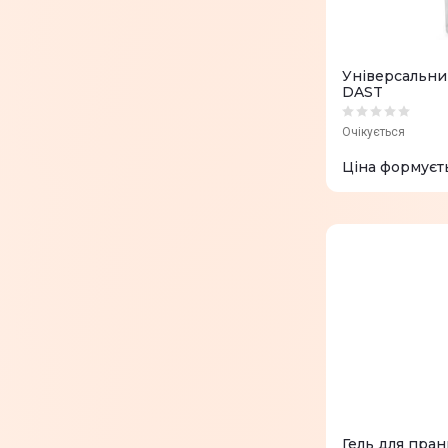
Універсальн
DAST
Очікується
Ціна формуєт
Гель для пран