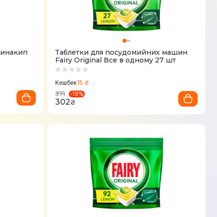
тинакип
Таблетки для посудомийних машин
Fairy Original Все в одному 27 шт
15 ₴
Кешбек
-
19
%
371
302
₴