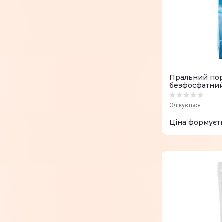
Пральний по
безфосфатний
білих тканин
Очікується
Ціна формуєт