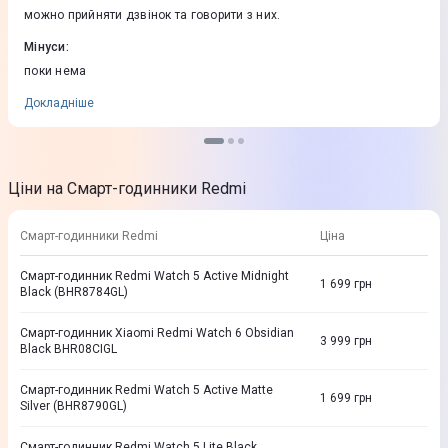
можно прийняти дзвінок та говорити з них.
Мінуси
:
поки нема
Докладніше
Ціни на Смарт-годинники Redmi
Смарт-годинники Redmi
Ціна
Смарт-годинник Redmi Watch 5 Active Midnight
1 699
грн
Black (BHR8784GL)
Смарт-годинник Xiaomi Redmi Watch 6 Obsidian
3 999
грн
Black BHR08CIGL
Смарт-годинник Redmi Watch 5 Active Matte
1 699
грн
Silver (BHR8790GL)
Смарт-годинник Redmi Watch 5 Lite Black