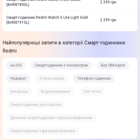
2 299
грн
(BHR8789GL)
Смарт-годинник Redmi Watch 5 Lite Light Gold
2 299
грн
(BHR8791GL)
Найпопулярніші запити в категорії Смарт-годинники
Redmi
на iOS
Смартгодинник з тонометром
Без SIM-карти
Недорогі
З пульсомірів
Телефон годинник
Китайські
Водонепроникні
Лля літніх
Смартгодинник для підлітка
Дитячий смартгодинник з прослуховуванням
Смартгодинник з функцією розмови