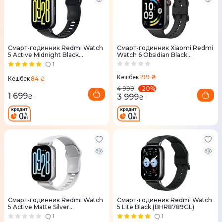
Смарт-годинник Redmi Watch
Смарт-годинник Xiaomi Redmi
5 Active Midnight Black
Watch 6 Obsidian Black
(BHR8784GL)
BHR08CIGL
1
199 ₴
Кешбек
84 ₴
Кешбек
-
20
%
4 999
1 699
3 999
₴
₴
Смарт-годинник Redmi Watch
Смарт-годинник Redmi Watch
5 Active Matte Silver
5 Lite Black (BHR8789GL)
(BHR8790GL)
1
1