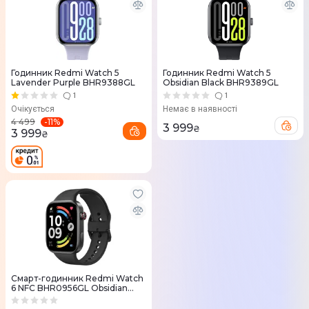
Годинник Redmi Watch 5
Годинник Redmi Watch 5
Lavender Purple BHR9388GL
Obsidian Black BHR9389GL
1
1
Очікується
Немає в наявності
-
11
%
4 499
3 999
₴
3 999
₴
Смарт-годинник Redmi Watch
6 NFC BHR0956GL Obsidian
Black Чорний