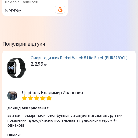
Немає в наявності
5 999
₴
Популярні відгуки
Смарт-годинник Redmi Watch 5 Lite Black (BHR8789GL)
2 299
₴
Дербаль Владимир Иванович
Досвід використання
:
звичайні смарт часи, свої функції виконують, додаток зручний
показники пульсу/кисню порівнював з пульсоксиметром +-
однакові
Плюси
: