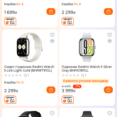
84 ₴
114 ₴
Кешбек
Кешбек
1 699
2 299
₴
₴
Смарт-годинник Redmi Watch
Годинник Redmi Watch 5 Silver
5 Lite Light Gold (BHR8791GL)
Gray BHR9381GL
1
1
Наявність уточнює менеджер
114 ₴
Кешбек
-
11
%
4 499
2 299
3 999
₴
₴