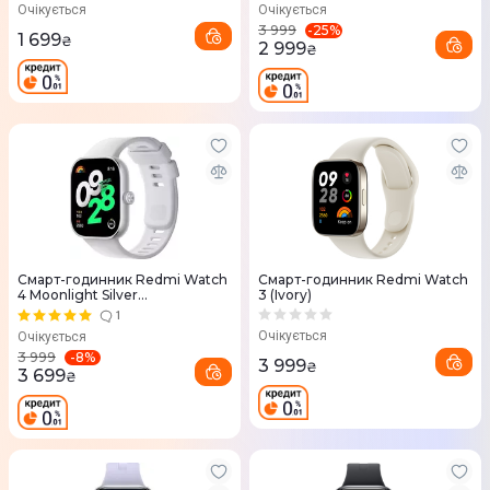
Очікується
Очікується
-
25
%
3 999
1 699
₴
2 999
₴
Смарт-годинник Redmi Watch
Смарт-годинник Redmi Watch
4 Moonlight Silver
3 (Ivory)
(BHR7848GL)
1
Очікується
Очікується
-
8
%
3 999
3 999
₴
3 699
₴