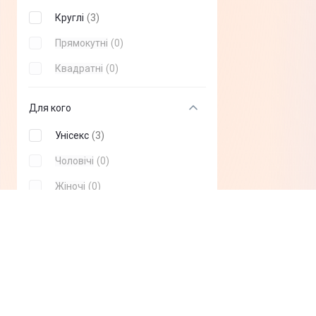
Garmix
(
+
0
)
Круглі
(
3
)
Blackview
(
+
0
)
Прямокутні
(
0
)
Michael Kors
(
+
0
)
Квадратні
(
0
)
Oukitel
(
+
0
)
Для кого
realme
(
+
0
)
Унісекс
(
3
)
Чоловічі
(
0
)
Жіночі
(
0
)
Дитячі
(
0
)
Спортивні
(
0
)
Сенсорний дисплей
Так
(
3
)