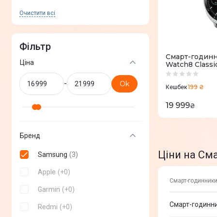
Очистити всi
Фільтр
Смарт-годинн
Ціна
Watch8 Classi
-
Ok
199 ₴
Кешбек
19 999
₴
Бренд
Ціни на См
Samsung
(
3
)
Apple
(
+
0
)
Смарт-годинники
Garmin
(
+
0
)
Смарт-годинни
Redmi
(
+
0
)