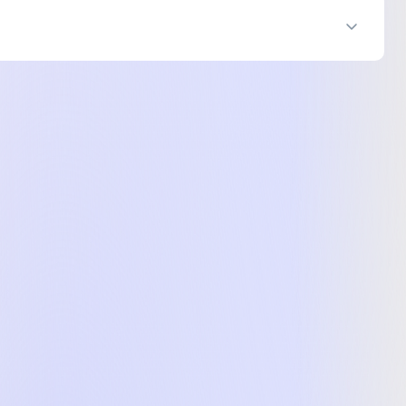
rt Band - S/M (MEH34RK/A)
-
13 899 ₴
rt Band - S/M (MEH34RK/A)
-
13 899 ₴