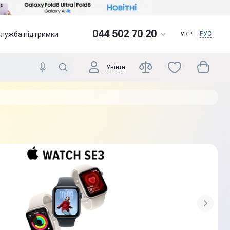
044 502 70 20
Служба підтримки
РУС
УКР
Увійти