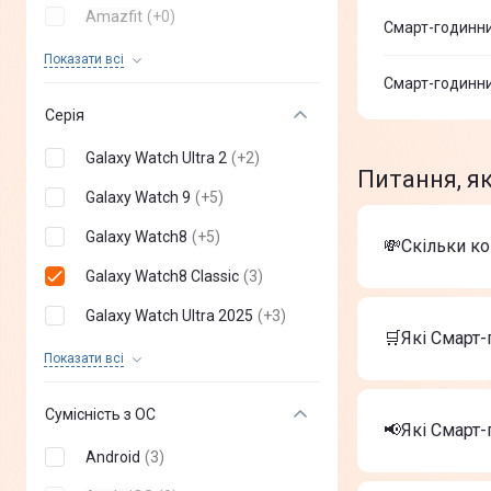
Amazfit
(
+
0
)
Смарт-годинни
Huawei
(
+
0
)
Показати всi
Смарт-годинни
Xiaomi
(
+
0
)
Серія
Gelius
(
+
0
)
Galaxy Watch Ultra 2
(
+
2
)
Proove
(
+
0
)
Питання, я
Galaxy Watch 9
(
+
5
)
Mibro
(
+
0
)
Galaxy Watch8
(
+
5
)
💸Скільки к
KOSPET
(
+
0
)
Galaxy Watch8 Classic
(
3
)
Casio
(
+
0
)
Вартість тов
Galaxy Watch Ultra 2025
(
+
3
)
AmiGo
(
+
0
)
Apple Watc
🛒Які Смарт-
Смарт-годи
Galaxy Watch Ultra
(
+
3
)
Показати всi
Black Shark
(
+
0
)
Смарт-годи
Найкращі Сма
Galaxy Watch 7
(
+
5
)
Ice-Watch ICE
(
+
0
)
Сумісність з ОС
Apple Watc
📢Які Смарт
Samsung Galaxy Watch FE
(
+
2
)
Смарт-годи
HiFuture
(
+
0
)
Android
(
3
)
Смарт-годи
Galaxy Watch6 Classic
(
+
5
)
На сьогодні
Canyon
(
+
0
)