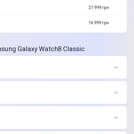
21 999
грн
16 999
грн
sung Galaxy Watch8 Classic
с
rt Band - S/M (MEH34RK/A)
-
13 899 ₴
рус
rt Band - S/M (MEH34RK/A)
-
13 899 ₴