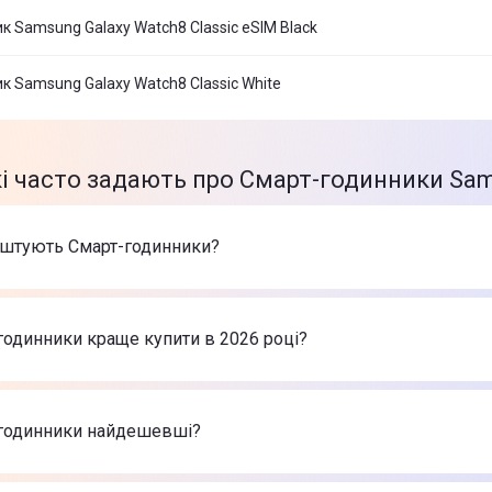
к Samsung Galaxy Watch8 Classic eSIM Black
к Samsung Galaxy Watch8 Classic White
кі часто задають про Смарт-годинники Sam
оштують Смарт-годинники?
арів в категорії Смарт-годинники в інтернет-магазині Цитру
h SE 3 GPS 40 mm Starlight Aluminium Case with Starlight Spo
годинники краще купити в 2026 році?
нник Samsung Galaxy Watch8 Classic eSIM Black
-
21 999 ₴
нник Amazfit Active 3 Premium W2559GL2N Синій
-
6 999 ₴
рт-годинники в 2026 році на думку інтернет-магазину Цит
h SE 3 GPS 40 mm Starlight Aluminium Case with Starlight Spo
-годинники найдешевші?
нник Samsung Galaxy Watch8 Classic eSIM Black
-
21 999 ₴
нник Amazfit Active 3 Premium W2559GL2N Синій
-
6 999 ₴
 найдешевші Смарт-годинники