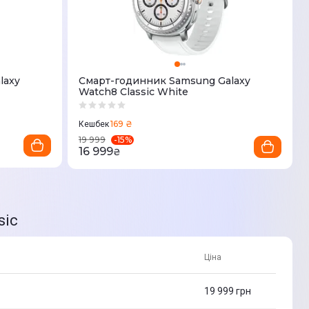
laxy
Смарт-годинник Samsung Galaxy
Watch8 Classic White
169 ₴
Кешбек
-
15
%
19 999
16 999
₴
sic
Ціна
19 999
грн