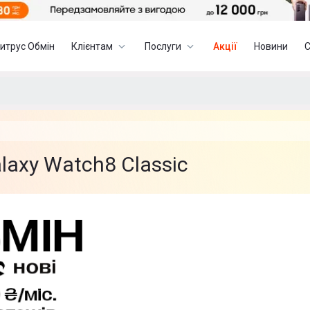
итрус Обмін
Клієнтам
Послуги
Акції
Новини
axy Watch8 Classic