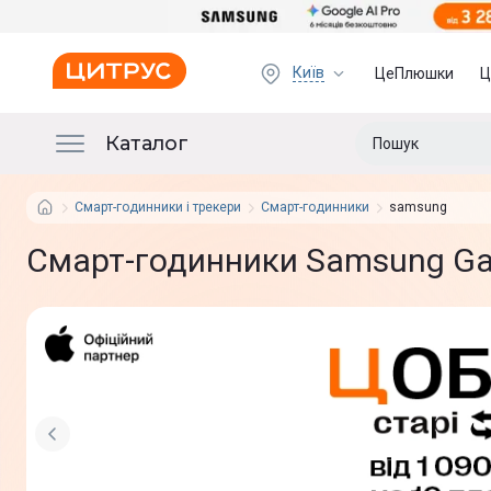
Київ
ЦеПлюшки
Ц
Каталог
Смарт-годинники і трекери
Смарт-годинники
samsung
Смарт-годинники Samsung Gal