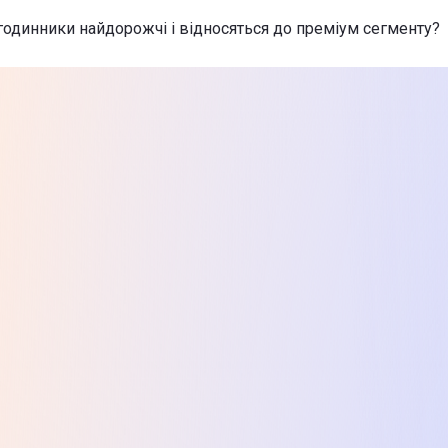
h SE 3 GPS 40 mm Starlight Aluminium Case with Starlight Spo
годинники найдорожчі і відносяться до преміум сегменту?
нник Samsung Galaxy Watch8 Classic eSIM Black
-
21 999 ₴
нник Amazfit Active 3 Premium W2559GL2N Синій
-
6 999 ₴
х товарів з категорії Смарт-годинники в Цитрусі
h SE 3 GPS 40 mm Starlight Aluminium Case with Starlight Spo
нник Samsung Galaxy Watch8 Classic eSIM Black
-
21 999 ₴
нник Amazfit Active 3 Premium W2559GL2N Синій
-
6 999 ₴