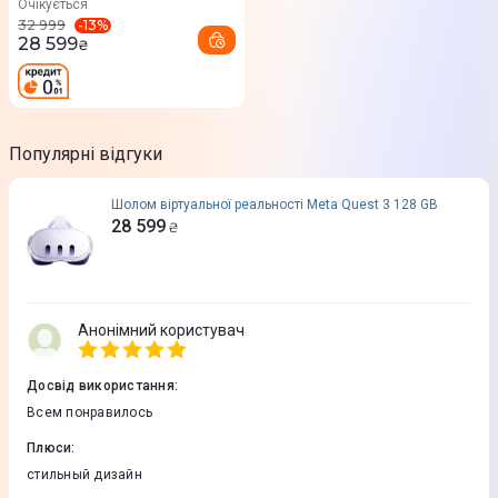
Очікується
-
13
%
32 999
28 599
₴
Популярні відгуки
Шолом віртуальної реальності Meta Quest 3 128 GB
28 599
₴
Анонімний користувач
Досвід використання
:
Всем понравилось
Плюси
:
стильный дизайн