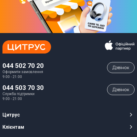
044 502 70 20
Дзвiнок
Оформити замовлення
9:00 - 21:00
044 503 70 30
Дзвiнок
Служба підтримки
9:00 - 21:00
Цитрус
Кар’єра
Клієнтам
Магазини