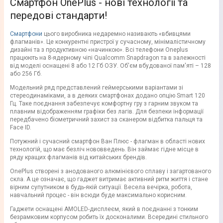
Смартфон OnePlus - нові технології та
передові стандарти!
Смартфони
цього виробника недаремно називають «вбивцями
флагманів». Це конкурентні пристрої у сучасному, мінімалістичному
дизайні та з продуктивною «начинкою». Всі телефони Oneplus
працюють на 8-ядерному чіпі Qualcomm Snapdragon та в залежності
від моделі оснащені 8 або 12 Гб ОЗУ. Об'єм вбудованої пам'яті – 128
або 256 Гб.
Модельний ряд представлений геймерськими варіантами зі
стереодинаміками, а в деяких смартфонах додано опцію Smart 120
Гц. Таке поєднання забезпечує комфортну гру з гарним звуком та
плавним відображенням графіки без лагів. Для безпеки інформації
передбачено біометричний захист за сканером відбитка пальця та
Face ID.
Потужний і сучасний смартфон Ван Плюс - флагман в області нових
технологій, що має безліч нововведень. Він займає гідне місце в
ряду кращих флагманів від китайських брендів.
OnePlus створені з анодованого алюмінієвого сплаву і загартованого
скла. А це означає, що гаджет витримає активний ритм життя і стане
вірним супутником в будь-якій ситуації. Весела вечірка, робота,
навчальний процес - він всюди буде максимально корисним.
Гаджети оснащені AMOLED-дисплеєм, який в поєднанні з тонким
безрамковим корпусом робить їх досконалими. Всередині стильного