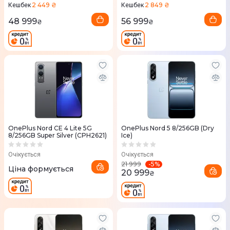
2 449 ₴
2 849 ₴
Кешбек
Кешбек
48 999
56 999
₴
₴
OnePlus Nord CE 4 Lite 5G
OnePlus Nord 5 8/256GB (Dry
8/256GB Super Silver (CPH2621)
Ice)
Очікується
Очікується
-
5
%
21 999
Ціна формується
20 999
₴