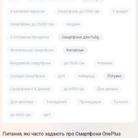
З великим екраном
Смартфони до 7000 грн
У кредит
Смартфони до 15000 грн
Надійні
З потужною батареєю
Смартфони для Pubg
Флагманські смартфони
Китайські
Безрамкові смартфони
до 5000 грн
Новинки
Складні смартфони
ip69
Найкращі
Потужні
Смартфони 6.8 дюймів
до 6000 грн
Для дитини
Для школяра
Захищений
Протиударні
Сучасні
до 4000 грн
ip67
Питання, які часто задають про Смартфони OnePlus