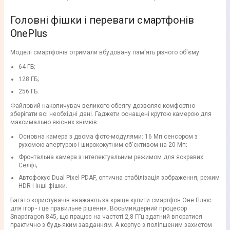
Головні фішки і переваги смартфонів
OnePlus
Моделі смартфонів отримали вбудовану пам'ять різного об'єму:
64 ГБ;
128 ГБ;
256 ГБ.
Файловий накопичувач великого обсягу дозволяє комфортно
зберігати всі необхідні дані. Гаджети оснащені крутою камерою для
максимально якісних знімків:
Основна камера з двома фото-модулями: 16 Мп сенсором з
рухомою апертурою і ширококутним об'єктивом на 20 Мп;
Фронтальна камера з інтелектуальним режимом для яскравих
Селфі;
Автофокус Dual Pixel PDAF, оптична стабілізація зображення, режим
HDR і інші фішки.
Багато користувачів вважають за краще купити смартфон Оне Плюс
для ігор - і це правильне рішення. Восьмиядерний процесор
Snapdragon 845, що працює на частоті 2,8 ГГц здатний впоратися
практично з будь-яким завданням. А корпус з поліпшеним захистом