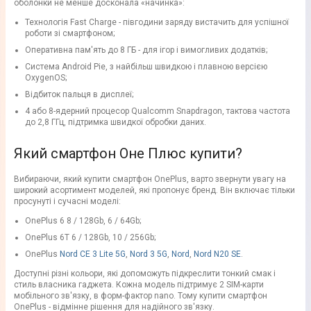
оболонки не менше досконала «начинка»:
Технологія Fast Charge - півгодини заряду вистачить для успішної
роботи зі смартфоном;
Оперативна пам'ять до 8 ГБ - для ігор і вимогливих додатків;
Система Android Pie, з найбільш швидкою і плавною версією
OxygenOS;
Відбиток пальця в дисплеї;
4 або 8-ядерний процесор Qualcomm Snapdragon, тактова частота
до 2,8 ГГц, підтримка швидкої обробки даних.
Який смартфон Оне Плюс купити?
Вибираючи, який купити смартфон OnePlus, варто звернути увагу на
широкий асортимент моделей, які пропонує бренд. Він включає тільки
просунуті і сучасні моделі:
OnePlus 6 8 / 128Gb, ​​6 / 64Gb;
OnePlus 6T 6 / 128Gb, ​​10 / 256Gb;
OnePlus
Nord CE 3 Lite 5G
,
Nord 3 5G
,
Nord
,
Nord N20 SE
.
Доступні різні кольори, які допоможуть підкреслити тонкий смак і
стиль власника гаджета. Кожна модель підтримує 2 SIM-карти
мобільного зв'язку, в форм-фактор nano. Тому купити смартфон
OnePlus - відмінне рішення для надійного зв'язку.