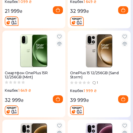
1 099 ₴
1 649 ₴
Кешбек
Кешбек
21 999
32 999
₴
₴
Смартфон OnePlus 15R
OnePlus 15 12/256GB (Sand
12/256GB (Mint)
Storm)
1
1 649 ₴
1 999 ₴
Кешбек
Кешбек
32 999
39 999
₴
₴