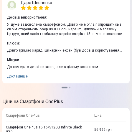
Даря Шевченко
Досвід використання
:
Я дуже задоволена смартфоном. Довго не могла попрощатись зі
своїм стареньким oneplus 8Т і ось нарешті, дякуючи магазину
Цитрус, який завіз глобальну версію oneplus 15- в мене новенький
телефон. В ньому прекрасно все- від зовнішності до внутрішніх
Плюси
:
характеристик. Рекомендую до покупки
Довго тримає заряд, шикарний екран (був досвід користування
айфоном 14, екран якого "мерехтів"), якість зв'язку, висока
продуктивність в іграх і будь-яких інших задачах, якісна збірка
Мінуси
:
До камери є деякі питання, але в цілому вона норм
Докладніше
Ціни на Смартфони OnePlus
Смартфони OnePlus
Ціна
Смартфон OnePlus 15 16/512GB Infinite Black
56 999
грн