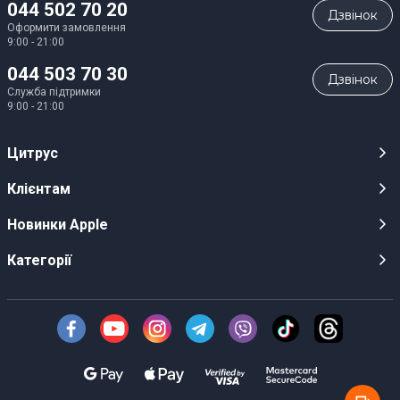
044 502 70 20
Дзвiнок
Оформити замовлення
9:00 - 21:00
044 503 70 30
Дзвiнок
Служба підтримки
9:00 - 21:00
Цитрус
Кар’єра
Клієнтам
Магазини
Публічні оферти
Новинки Apple
Для ЗМІ
Відеоогляди
iPhone 17
Категорії
Оптовим клієнтам
Акції, розіграші, призи
iPhone 17 Pro
Аудіо
Служба підтримки клієнтів
Інструкції та прошивки
iPhone 17 Pro Max
Техніка Apple
Про Компанію
Доставка
iPhone Air
Смартфони
Новини
Оплата
AirPods Pro 3
Техніка для кухні
Безготівковий розрахунок
Гарантійні умови
Apple Watch 11