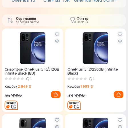
OnePlus 15
OnePlus 15R
OnePlus Nord 5
OnePlus N
Сортування
Фільтр
за популярністю
OnePlus
Смартфон OnePlus 15 16/512GB
OnePlus 15 12/256GB (Infinite
Infinite Black (EU)
Black)
1
1
2 849 ₴
1 999 ₴
Кешбек
Кешбек
56 999
39 999
₴
₴