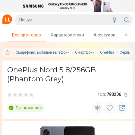
Все про товар
Характеристики
Аксесуари
Фот
Смартфони, мобільні телефони
Смартфони
OnePlus
Серія: O
OnePlus Nord 5 8/256GB
(Phantom Grey)
Код:
780206
Є в наявності