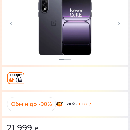
Обмін до -90%
Кешбек
1 099 ₴
21 999
₴