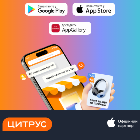
Оперативна пам'ять
8 Гб
Підтримка карток пам'яті
Ні
Основна камера
Основна камера
50 Мп
8 Мп
Кількість модулів основної камери
2
Діафрагма
f/1,8 + f/2,2
Запис відео