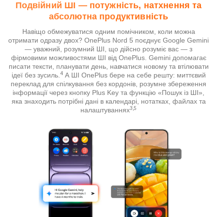
Подвійний ШІ — потужність, натхнення та
абсолютна продуктивність
Навіщо обмежуватися одним помічником, коли можна
отримати одразу двох? OnePlus Nord 5 поєднує Google Gemini
— уважний, розумний ШІ, що дійсно розуміє вас — з
фірмовими можливостями ШІ від OnePlus. Gemini допомагає
писати тексти, планувати день, навчатися новому та втілювати
4
ідеї без зусиль.
А ШІ OnePlus бере на себе решту: миттєвий
переклад для спілкування без кордонів, розумне збереження
інформації через кнопку Plus Key та функцію «Пошук із ШІ»,
яка знаходить потрібні дані в календарі, нотатках, файлах та
3,5
налаштуваннях