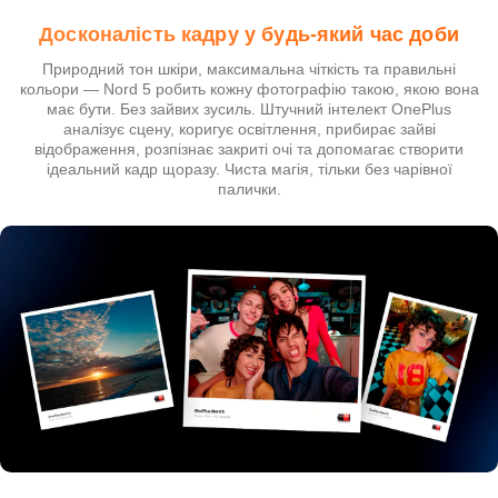
Досконалість кадру у будь-який час доби
Природний тон шкіри, максимальна чіткість та правильні
кольори — Nord 5 робить кожну фотографію такою, якою вона
має бути. Без зайвих зусиль. Штучний інтелект OnePlus
аналізує сцену, коригує освітлення, прибирає зайві
відображення, розпізнає закриті очі та допомагає створити
ідеальний кадр щоразу. Чиста магія, тільки без чарівної
палички.