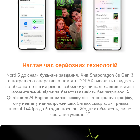
Настав час серйозних технологій
Nord 5 до снаги будь-яке завдання. Чип Snapdragon 8s Gen 3
та покращена оперативна пам'ять DDR5X виводять швидкість
на абсолютно інший рівень, забезпечуючи надплавний геймінг,
моментальний відгук та багатозадачність без затримок. А
Qualcomm AI Engine посилює кожну дію та покращує графіку,
тому навіть у найнапруженіших битвах смартфон тримає
плавні 144 fps до 5 годин поспіль. Жодних обмежень, лише
1,2
чиста потужність.