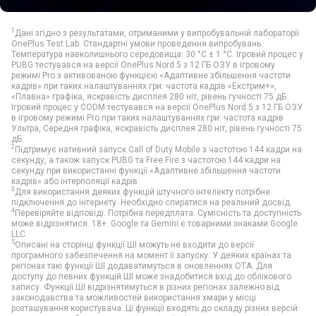
1
Дані згідно з результатами, отриманими у випробувальній лабораторії
OnePlus Test Lab. Стандартні умови проведення випробувань.
Температура навколишнього середовища: 30 °С ± 1 °С. Ігровий процес у
PUBG тестувався на версії OnePlus Nord 5 з 12 ГБ ОЗУ в ігровому
режимі Pro з активованою функцією «Адаптивне збільшення частоти
кадрів» при таких налаштуваннях гри: частота кадрів «Екстрим+»,
«Плавна» графіка, яскравість дисплея 280 ніт, рівень гучності 75 дБ.
Ігровий процес у CODM тестувався на версії OnePlus Nord 5 з 12 ГБ ОЗУ
в ігровому режимі Pro при таких налаштуваннях гри: частота кадрів
Ультра, Середня графіка, яскравість дисплея 280 ніт, рівень гучності 75
дБ.
2
Підтримує нативний запуск Call of Duty Mobile з частотою 144 кадри на
секунду, а також запуск PUBG та Free Fire з частотою 144 кадри на
секунду при використанні функції «Адаптивне збільшення частоти
кадрів» або інтерполяції кадрів.
3
Для використання деяких функцій штучного інтелекту потрібне
підключення до інтернету. Необхідно спиратися на реальний досвід.
4
Перевіряйте відповіді. Потрібна передплата. Сумісність та доступність
може відрізнятися. 18+. Google та Gemini є товарними знаками Google
LLC.
5
Описані на сторінці функції ШІ можуть не входити до версії
програмного забезпечення на момент її запуску. У деяких країнах та
регіонах такі функції ШІ додаватимуться в оновленнях OTA. Для
доступу до певних функцій ШІ може знадобитися вхід до облікового
запису. Функції ШІ відрізнятимуться в різних регіонах залежно від
законодавства та можливостей використання хмари у місці
розташування користувача. Ці функції входять до складу різних версій