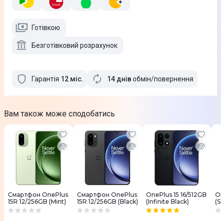
Готівкою
Безготівковий розрахунок
Гарантія
12
міс
.
14 днів
обмін/повернення
Вам також може сподобатись
Смартфон OnePlus
Смартфон OnePlus
OnePlus 15 16/512GB
O
15R 12/256GB (Mint)
15R 12/256GB (Black)
(Infinite Black)
(