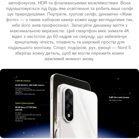
автофокусом, HDR та флагманськими можливостями. Вона
підлаштовується під будь-яке освітлення та робить ваші селфі
ще природнішими. Портрети, групові селфі, динамічні «Живі
фото» — з таким набором камер кожен кадр виглядатиме так,
ніби його зняв професіонал. Записуйте динаміку життя з
максимальною виразністю. Цей смартфон вміє знімати 4К
відео з частотою до 60 кадрів на секунду, що забезпечує
кришталеву чіткість, плавність та широкий простір для
подальшого монтажу. Спорт, подорожі, рух, емоції — Nord 5
зберігає кожну деталь, щоб ви могли пережити кожен
важливий момент знову.