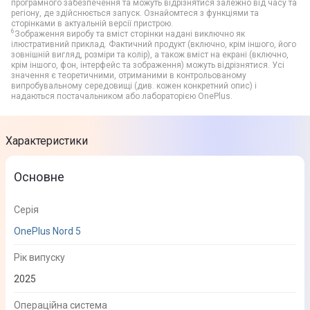
програмного забезпечення та можуть відрізнятися залежно від часу та
регіону, де здійснюється запуск. Ознайомтеся з функціями та
сторінками в актуальній версії пристрою.
6
Зображення виробу та вміст сторінки надані виключно як
ілюстративний приклад. Фактичний продукт (включно, крім іншого, його
зовнішній вигляд, розміри та колір), а також вміст на екрані (включно,
крім іншого, фон, інтерфейс та зображення) можуть відрізнятися. Усі
значення є теоретичними, отриманими в контрольованому
випробувальному середовищі (див. кожен конкретний опис) і
надаються постачальником або лабораторією OnePlus.
Характеристики
Основне
Серія
OnePlus Nord 5
Рік випуску
2025
Операційна система