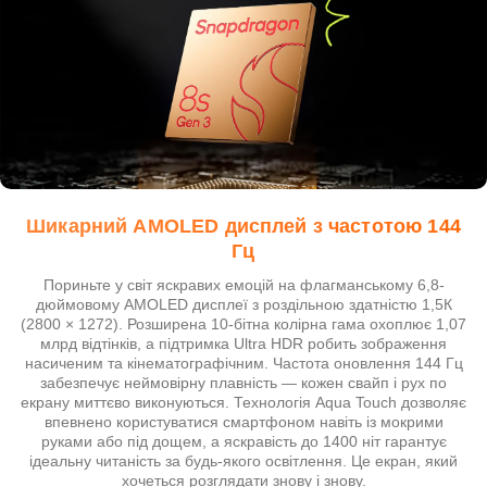
Шикарний AMOLED дисплей з частотою 144
Гц
Пориньте у світ яскравих емоцій на флагманському 6,8-
дюймовому AMOLED дисплеї з роздільною здатністю 1,5К
(2800 × 1272). Розширена 10-бітна колірна гама охоплює 1,07
млрд відтінків, а підтримка Ultra HDR робить зображення
насиченим та кінематографічним. Частота оновлення 144 Гц
забезпечує неймовірну плавність — кожен свайп і рух по
екрану миттєво виконуються. Технологія Aqua Touch дозволяє
впевнено користуватися смартфоном навіть із мокрими
руками або під дощем, а яскравість до 1400 ніт гарантує
ідеальну читаність за будь-якого освітлення. Це екран, який
хочеться розглядати знову і знову.