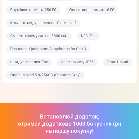
8
Внутрішня пам'ять: 256 Гб
Оперативна пам'ять: 8 Гб
Частота процесора
Кількість модулів основної камери: 2
3,0 ГГц
Графічний процесор
Ємність аккумулятора: 6800 мАг
NFC: Так
Adreno 735
Процесор: Qualcomm Snapdragon 8s Gen 3
Смартфон для геймінгу
Швидка зарядка: Так
Клас захисту: IP65
Стан: Новий
Так
OnePlus Nord 5 8/256GB (Phantom Grey)
Процесор
Qualcomm Snapdragon 8s Gen 3
Пам'ять
Встановлюй додаток,
Внутрішня пам'ять
отримай додатково 1000 бонусних грн
на першу покупку!
256 Гб