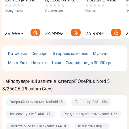
12/512GB (Marble
12/512GB (Phantom
12/512GB (Dry Ice)
8
Sands)
Grey)
S
Corning Gorilla Glass 7i
Очікується
Очікується
Очікується
О
Кількість кольорів
1B colors
24 999
24 999
24 999
2
₴
₴
₴
Співвідношення сторін
19,8:9
Китайські
Сенсорні
З гарною камерою
Музичні
Співвідношення екран/корпус
Micro-Sim
Потужні
Тонкі
Смартфони до 30000 грн
93,6%
Додатково
Найпопулярніші запити в категорії OnePlus Nord 5
Пікова яскравість: 1800 ніт
8/256GB (Phantom Grey)
Підтримка sRGB, DCI-P3
Операційна система: Android 15
Тип слоту: SIM + SIM
Процесор
Тип екрану: Swift AMOLED
Роздільна здатність екрану: 1,5K
Кількість ядер
Частота оновлення екрану: 144 Гц
Кількість ядер: 8