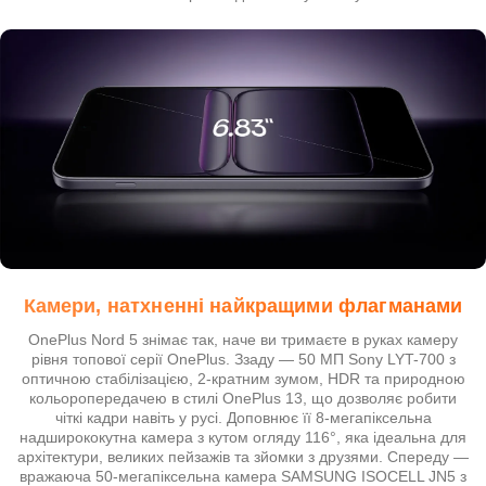
Камери, натхненні найкращими флагманами
OnePlus Nord 5 знімає так, наче ви тримаєте в руках камеру
рівня топової серії OnePlus. Ззаду — 50 МП Sony LYT-700 з
оптичною стабілізацією, 2-кратним зумом, HDR та природною
кольоропередачею в стилі OnePlus 13, що дозволяє робити
чіткі кадри навіть у русі. Доповнює її 8-мегапіксельна
надширококутна камера з кутом огляду 116°, яка ідеальна для
архітектури, великих пейзажів та зйомки з друзями. Спереду —
вражаюча 50-мегапіксельна камера SAMSUNG ISOCELL JN5 з