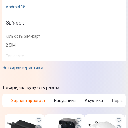
Android 15
Зв'язок
Кількість SIM-карт
2 SIM
Тип слоту
SIM + SIM
Всі характеристики
Стандарти зв'язку
2G
Товари, які купують разом
3G
4G (LTE)
Зарядні пристрої
Навушники
Акустика
Портат
5G
Екран