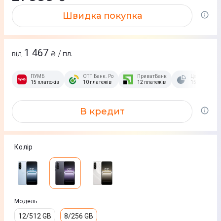
Швидка покупка
1 467
від
₴ / пл.
ПУМБ
ОТП Банк. Розстрочка Скибочка.
ПриватБанк
Це Розстроч
15 платежів
10 платежів
12 платежів
15 платежів
В кредит
Колір
Модель
12/512 GB
8/256 GB