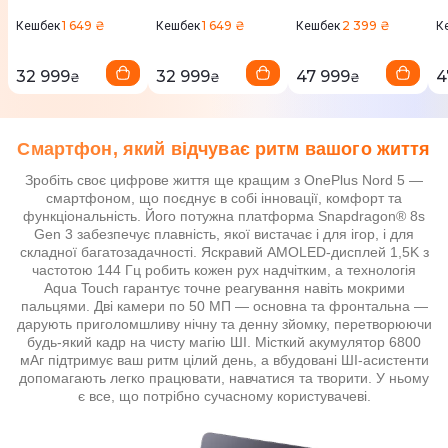
1 649 ₴
1 649 ₴
2 399 ₴
Кешбек
Кешбек
Кешбек
К
32 999
32 999
47 999
4
₴
₴
₴
Смартфон, який відчуває ритм вашого життя
Зробіть своє цифрове життя ще кращим з OnePlus Nord 5 —
смартфоном, що поєднує в собі інновації, комфорт та
функціональність. Його потужна платформа Snapdragon® 8s
Gen 3 забезпечує плавність, якої вистачає і для ігор, і для
складної багатозадачності. Яскравий AMOLED-дисплей 1,5K з
частотою 144 Гц робить кожен рух надчітким, а технологія
Aqua Touch гарантує точне реагування навіть мокрими
пальцями. Дві камери по 50 МП — основна та фронтальна —
дарують приголомшливу нічну та денну зйомку, перетворюючи
будь-який кадр на чисту магію ШІ. Місткий акумулятор 6800
мАг підтримує ваш ритм цілий день, а вбудовані ШІ-асистенти
допомагають легко працювати, навчатися та творити. У ньому
є все, що потрібно сучасному користувачеві.