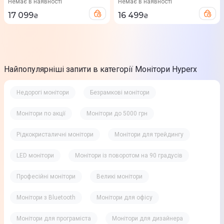
Немає в наявності
Немає в наявності
17 099
16 499
₴
₴
Найпопулярніші запити в категорії Монітори Hyperx
Недорогі монітори
Безрамкові монітори
Монітори по акції
Монітори до 5000 грн
Рідкокристаличні монітори
Монітори для трейдингу
LED монітори
Монітори із поворотом на 90 градусів
Професійні монітори
Великі монітори
Монітори з Bluetooth
Монітори для офісу
Монітори для програміста
Монітори для дизайнера