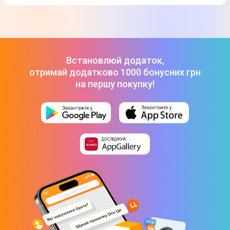
Монітор Acer 23.8" EK241YP6bi
-
3 960 ₴
ТОП-3 дорогих товарів з категорії Монітори в Цитрусі
Монітор 24" Samsung S24D360 (LS24D360GAIXCI)
-
3 799 ₴
Монітор Acer 24.5" EK251QP6bi UM.KE1EE.601
-
4 400 ₴
Монітор Acer 23.8" EK241YP6bi
-
3 960 ₴
Встановлюй додаток,
отримай додатково 1000 бонусних грн
на першу покупку!