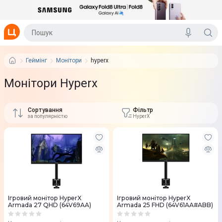
Геймінг
Монітори
hyperx
Монітори Hyperx
Сортування
Фільтр
за популярністю
HyperX
Ігровий монітор HyperX
Ігровий монітор HyperX
Armada 27 QHD (64V69AA)
Armada 25 FHD (64V61AA#ABB)