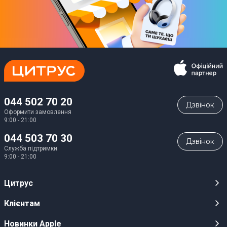
044 502 70 20
Дзвiнок
Оформити замовлення
9:00 - 21:00
044 503 70 30
Дзвiнок
Служба підтримки
9:00 - 21:00
Цитрус
Кар’єра
Клієнтам
Магазини
Публічні оферти
Новинки Apple