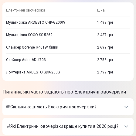
Електричні овочерізки
Ціна
Мультирізка ARDESTO CHK-G200W
1 499
грн
Мультирізка SOGO SS-5262
2 437
грн
Слайсер Gorenje R401W білий
2 699
грн
Слайсер Adler AD 4703
2 758
грн
Ломтерізка ARDESTO SDK-200S
2 799
грн
Питання, які часто задають про Електричні овочерізки
💸Скільки коштують Електричні овочерізки?
Вартість товарів в категорії Електричні овочерізки в інтернет-
магазині Цитрус
🛒Які Електричні овочерізки краще купити в 2026 році?
Мультирізка ARDESTO CHK-G200W
-
1 499 ₴