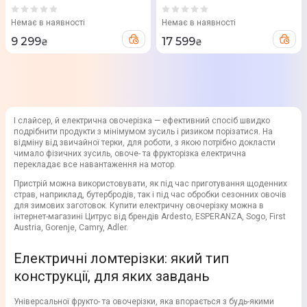
Немає в наявності
Немає в наявності
9 299
17 599
₴
₴
І слайсер, й електрична овочерізка — ефективний спосіб швидко
подрібнити продукти з мінімумом зусиль і ризиком порізатися. На
відміну від звичайної терки, для роботи, з якою потрібно докласти
чимало фізичних зусиль, овоче- та фрукторізка електрична
перекладає все навантаження на мотор.
Пристрій можна використовувати, як під час приготування щоденних
страв, наприклад, бутербродів, так і під час обробки сезонних овочів
для зимових заготовок. Купити електричну овочерізку можна в
інтернет-магазині Цитрус від брендів Ardesto, ESPERANZA, Sogo, First
Austria, Gorenje, Camry, Adler.
Електричні ломтерізки: який тип
конструкції, для яких завдань
Універсальної фрукто- та овочерізки, яка впорається з будь-якими