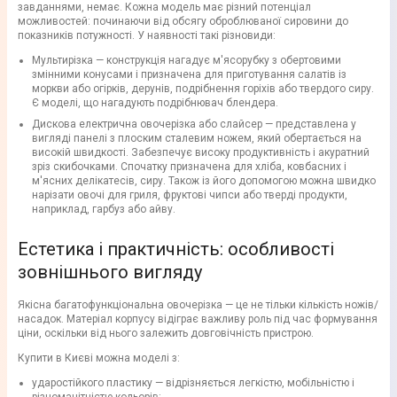
завданнями, немає. Кожна модель має різний потенціал
можливостей: починаючи від обсягу оброблюваної сировини до
показників потужності. У наявності такі різновиди:
Мультирізка — конструкція нагадує м'ясорубку з обертовими
змінними конусами і призначена для приготування салатів із
моркви або огірків, дерунів, подрібнення горіхів або твердого сиру.
Є моделі, що нагадують подрібнювач блендера.
Дискова електрична овочерізка або слайсер — представлена у
вигляді панелі з плоским сталевим ножем, який обертається на
високій швидкості. Забезпечує високу продуктивність і акуратний
зріз скибочками. Спочатку призначена для хліба, ковбасних і
м'ясних делікатесів, сиру. Також із його допомогою можна швидко
нарізати овочі для гриля, фруктові чипси або тверді продукти,
наприклад, гарбуз або айву.
Естетика і практичність: особливості
зовнішнього вигляду
Якісна багатофункціональна овочерізка — це не тільки кількість ножів/
насадок. Матеріал корпусу відіграє важливу роль під час формування
ціни, оскільки від нього залежить довговічність пристрою.
Купити в Києві можна моделі з:
ударостійкого пластику — відрізняється легкістю, мобільністю і