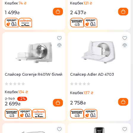
74 ₴
121 ₴
Кешбек
Кешбек
1 499
2 437
₴
₴
Слайсер Gorenje R401W білий
Слайсер Adler AD 4703
134 ₴
Кешбек
137 ₴
Кешбек
-
2
%
2 749
2 758
2 699
₴
₴