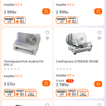
149 ₴
149 ₴
Кешбек
Кешбек
2 999
2 999
₴
₴
Ломтерізка First Austria FA-
Скиборізка GORENJE R506E
5110-3
189 ₴
Кешбек
175 ₴
Кешбек
-
4
%
3 949
3 513
3 789
₴
₴