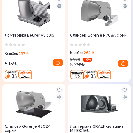
Ломтерізка Beurer AS 3915
Слайсер Gorenje R708A сірий
264 ₴
Кешбек
257 ₴
Кешбек
-
8
%
5 779
5 159
5 299
₴
₴
Слайсер Gorenje R902A
Ломтерізка GRAEF складана
серый
MT1006EU