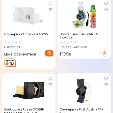
Ломтерізка Gorenje R402W
Ломтерізка ESPERANZA
EKM026
Очікується
Немає в наявності
1 199
Ціна формується
₴
Скиборізка Ufesa CF0918
Овочерізка First Austria FA-
KATANA (70405240)
5112-2