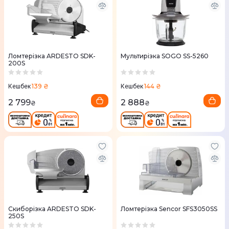
Ломтерізка ARDESTO SDK-
Мультирізка SOGO SS-5260
200S
139 ₴
144 ₴
Кешбек
Кешбек
2 799
2 888
₴
₴
Скиборізка ARDESTO SDK-
Ломтерізка Sencor SFS3050SS
250S