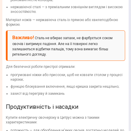
різноманітністю кольорів;
нержавіючої сталі — з преміальним зовнішнім виглядом і високою
зносостійкістю.
Матеріал ножів — нержавіюча сталь із прямою або хвилеподібною
формою.
Важливо!
Сталь не вбирає запахи, не фарбується соком
овочів і витримує падіння. Але на її поверхні легко
залишаються відбитки пальців, тому вона вимагає більш
ретельного догляду.
Для безпечної роботи пристрої отримали:
прогумовані ніжки або присоски, щоб не ковзати столом у процесі
нарізки;
функцію блокування включення, якщо кришка закрита нещільно;
захист від перегріву й замикань.
Продуктивність і насадки
Купити електричну овочерізку в Цитрус можна з такими
характеристиками:
потужність — для оброблення м'яких овочів достатньо моделей до