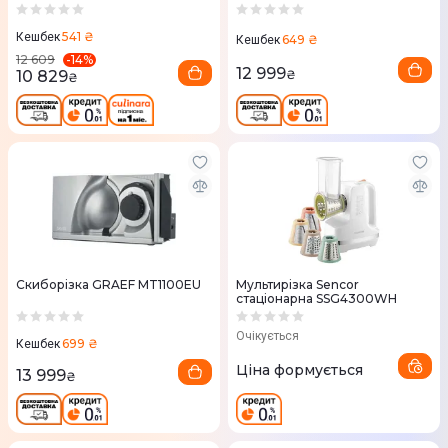
541 ₴
Кешбек
649 ₴
Кешбек
-
14
%
12 609
12 999
10 829
₴
₴
Скиборізка GRAEF MT1100EU
Мультирізка Sencor
стаціонарна SSG4300WH
Очікується
699 ₴
Кешбек
Ціна формується
13 999
₴