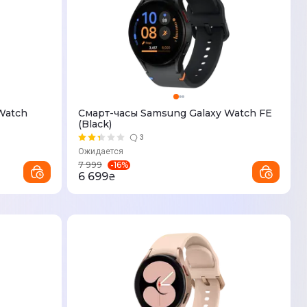
Watch
Смарт-часы Samsung Galaxy Watch FE
(Black)
3
Ожидается
-
16
%
7 999
6 699
₴