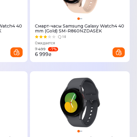
Watch4 40
Смарт-часы Samsung Galaxy Watch4 40
K
mm (Gold) SM-R860NZDASEK
10
Ожидается
-
7
%
7 499
6 999
₴