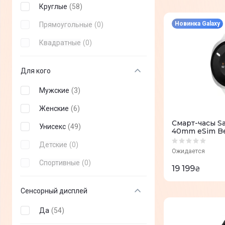
Круглые
(
58
)
Blackview
(
+
27
)
Новинка Galaxy
Прямоугольные
(
0
)
Michael Kors
(
+
11
)
Квадратные
(
0
)
Oukitel
(
+
14
)
realme
(
+
1
)
Для кого
Мужские
(
3
)
Женские
(
6
)
Смарт-часы S
Унисекс
(
49
)
40mm eSim B
Детские
(
0
)
Ожидается
Спортивные
(
0
)
19 199
₴
Сенсорный дисплей
Да
(
54
)