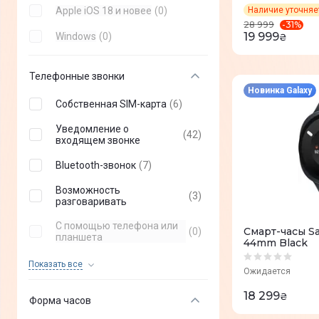
2E
(
+
5
)
Apple iOS 18 и новее
(
0
)
Наличие уточня
Galaxy Watch5 Pro
(
3
)
-
31
%
28 999
Jaguar
(
+
15
)
19 999
Windows
(
0
)
₴
Galaxy Watch5
(
7
)
SUUNTO
(
+
2
)
Galaxy Watch4 Classic
(
4
)
Телефонные звонки
Festina
(
+
3
)
Новинка Galaxy
Galaxy Watch4
(
6
)
Собственная SIM-карта
(
6
)
GOGPS
(
+
24
)
Уведомление о
ELARI
(
+
12
)
(
42
)
входящем звонке
Nothing
(
+
3
)
Bluetooth-звонок
(
7
)
OPPO
(
+
3
)
Возможность
(
3
)
разговаривать
Ticwatch
(
+
3
)
С помощью телефона или
Смарт-часы S
(
0
)
Fossil
планшета
(
+
6
)
44mm Black
С помощью приложения
(
0
)
Polar
(
+
4
)
Показать все
Ожидается
Уведомления о вызовах
(
0
)
Globex
(
+
17
)
18 299
₴
Форма часов
Garmix
(
+
9
)