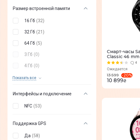
Размер встроенной памяти
16 Гб
(
32
)
32 Гб
(
21
)
64 Гб
(
5
)
Смарт-часы S
3 Гб
(
0
)
Classic 46 m
4
4 Гб
(
0
)
Ожидается
-
20
%
13 599
8 Гб
(
0
)
Показать все
10 899
₴
24 Мб
(
0
)
Интерфейсы и подключение
NFC
(
53
)
Поддержка GPS
Да
(
58
)