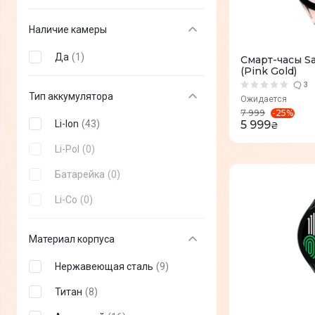
Наличие камеры
Да
(
1
)
Смарт-часы S
(Pink Gold)
3
Тип аккумулятора
Ожидается
-
25
%
7 999
Li-Ion
(
43
)
5 999
₴
Li-Pol
(
0
)
Батарейка
(
0
)
Li-Co
(
0
)
Материал корпуса
Нержавеющая сталь
(
9
)
Титан
(
8
)