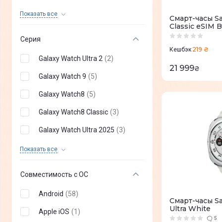
Huawei
(
+
53
)
Показать все
Смарт-часы S
Classic eSIM B
Xiaomi
(
+
28
)
Серия
Gelius
(
+
25
)
219 ₴
Кешбэк
Galaxy Watch Ultra 2
(
2
)
Proove
(
+
14
)
21 999
₴
Galaxy Watch 9
(
5
)
Mibro
(
+
29
)
Galaxy Watch8
(
5
)
KOSPET
(
+
22
)
Galaxy Watch8 Classic
(
3
)
Casio
(
+
13
)
Galaxy Watch Ultra 2025
(
3
)
AmiGo
(
+
30
)
Galaxy Watch Ultra
(
3
)
Показать все
Black Shark
(
+
18
)
Galaxy Watch 7
(
5
)
Ice-Watch ICE
(
+
11
)
Совместимость с ОС
Samsung Galaxy Watch FE
(
2
)
HiFuture
(
+
44
)
Android
(
58
)
Смарт-часы S
Galaxy Watch6 Classic
(
5
)
Ultra White
Canyon
(
+
14
)
Apple iOS
(
1
)
Galaxy Watch6
(
5
)
5