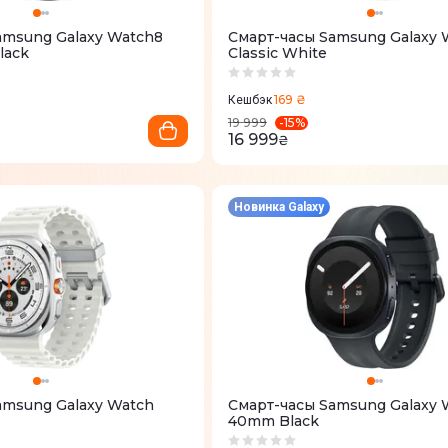
amsung Galaxy Watch8
Смарт-часы Samsung Galaxy 
lack
Classic White
169 ₴
Кешбэк
-
15
%
19 999
16 999
₴
Новинка Galaxy
amsung Galaxy Watch
Смарт-часы Samsung Galaxy 
40mm Black