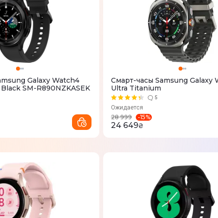
amsung Galaxy Watch4
Смарт-часы Samsung Galaxy 
m Black SM-R890NZKASEK
Ultra Titanium
5
Ожидается
-
15
%
28 999
24 649
₴