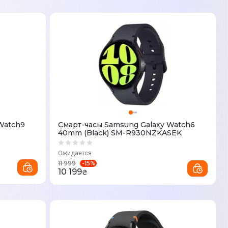
Watch9
Смарт-часы Samsung Galaxy Watch6
40mm (Black) SM-R930NZKASEK
Ожидается
-
15
%
11 999
10 199
₴