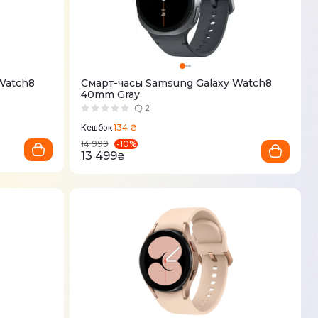
Watch8
Смарт-часы Samsung Galaxy Watch8
40mm Gray
2
134 ₴
Кешбэк
-
10
%
14 999
13 499
₴