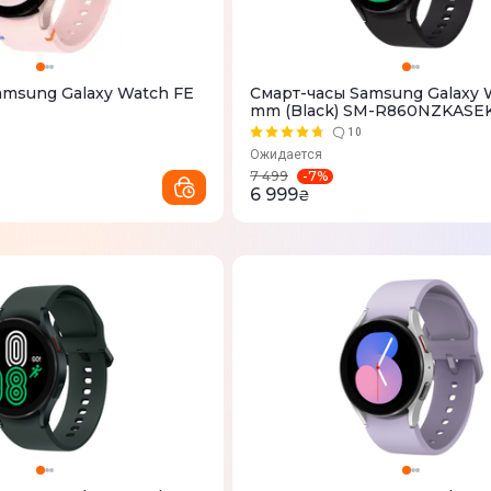
amsung Galaxy Watch FE
Смарт-часы Samsung Galaxy 
mm (Black) SM-R860NZKASE
10
Ожидается
-
7
%
7 499
6 999
₴