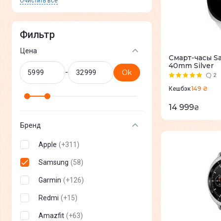
Очистить все
Фильтр
Цена
Смарт-часы S
40mm Silver
-
Ok
2
149 ₴
Кешбэк
14 999
₴
Бренд
Apple
(
+
311
)
Samsung
(
58
)
Garmin
(
+
126
)
Redmi
(
+
15
)
Amazfit
(
+
63
)