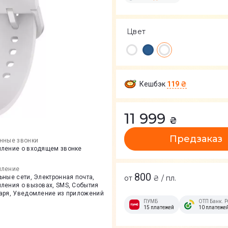
Цвет
Кешбэк
119 ₴
11 999
₴
Предзаказ
нные звонки
ление о входящем звонке
ление
800
ьные сети, Электронная почта,
от
₴ / пл.
ления о вызовах, SMS, События
аря, Уведомление из приложений
ПУМБ
ОТП Банк. Р
15 платежей
10 платеже