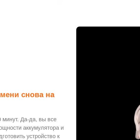
мени снова на
 минут. Да-да, вы все
ощности аккумулятора и
готовить устройство к