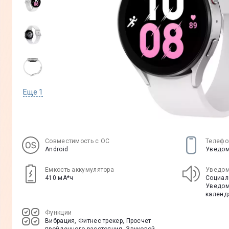
Еще
1
Совместимость с ОС
Телефо
Android
Уведом
Емкость аккумулятора
Уведом
410 мА*ч
Социал
Уведом
календ
Функции
Вибрация, Фитнес трекер, Просчет