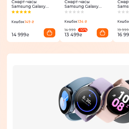
Смарт-часы
Смарт-часы
Смар
Samsung Galaxy
Samsung Galaxy
Sams
Watch8 40mm Silver
Watch8 40mm Gray
Watch
Whit
134 ₴
149 ₴
Кешбэк
Кешбэ
Кешбэк
-
10
%
14 999
19 999
14 999
13 499
16 9
₴
₴