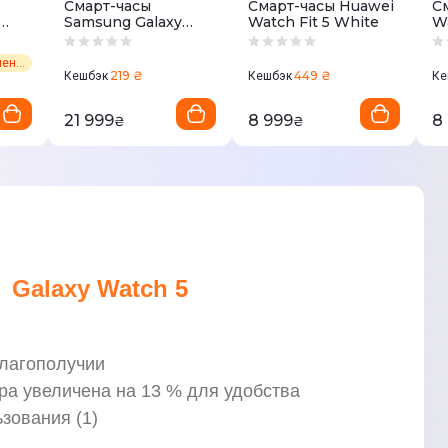
Смарт-часы
Смарт-часы Huawei
С
Samsung Galaxy
Watch Fit 5 White
Wa
te
Watch8 Classic eSIM
Black
Наличие уточняет менеджер
219 ₴
449 ₴
Кешбэк
Кешбэк
Ке
21 999
8 999
8
₴
₴
Galaxy Watch 5
благополучии
а увеличена на 13 % для удобства
зования (1)