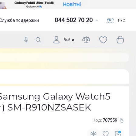
044 502 70 20
Служба поддержки
УКР
РУС
Войти
Samsung Galaxy Watch5
er) SM-R910NZSASEK
Код:
707559