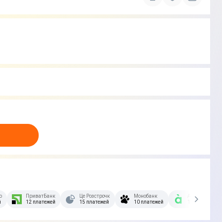
озстрочка Скибочка.
ПриватБанк
Це Розстрочка
Монобанк
А-Банк
й
12 платежей
15 платежей
10 платежей
10 платежей