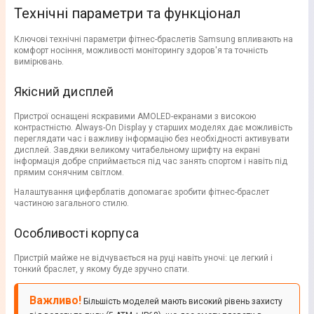
Технічні параметри та функціонал
Ключові технічні параметри фітнес-браслетів Samsung впливають на
комфорт носіння, можливості моніторингу здоров'я та точність
вимірювань.
Якісний дисплей
Пристрої оснащені яскравими AMOLED-екранами з високою
контрастністю. Always-On Display у старших моделях дає можливість
переглядати час і важливу інформацію без необхідності активувати
дисплей. Завдяки великому читабельному шрифту на екрані
інформація добре сприймається під час занять спортом і навіть під
прямим сонячним світлом.
Налаштування циферблатів допомагає зробити фітнес-браслет
частиною загального стилю.
Особливості корпуса
Пристрій майже не відчувається на руці навіть уночі: це легкий і
тонкий браслет, у якому буде зручно спати.
Важливо!
Більшість моделей мають високий рівень захисту