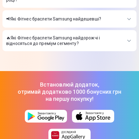
році?
Фітнес-трекер Samsung Galaxy Fit3 (Gray)
-
1 999 ₴
Фітнес-трекер Samsung Galaxy Fit3 (Pink Gold)
-
1 999 ₴
Найкращі Фітнес браслети Samsung в 2026 році на думку
Фітнес-трекер Samsung Galaxy Fit3 (Silver)
-
1 999 ₴
інтернет-магазину Цитрус
📢Які Фітнес браслети Samsung найдешевші?
Фітнес-трекер Samsung Galaxy Fit3 (Gray)
-
1 999 ₴
На сьогодні найдешевші Фітнес браслети Samsung
Фітнес-трекер Samsung Galaxy Fit3 (Pink Gold)
-
1 999 ₴
Фітнес-трекер Samsung Galaxy Fit3 (Silver)
-
1 999 ₴
🔥Які Фітнес браслети Samsung найдорожчі і
Фітнес-трекер Samsung Galaxy Fit3 (Gray)
-
1 999 ₴
відносяться до преміум сегменту?
Фітнес-трекер Samsung Galaxy Fit3 (Pink Gold)
-
1 999 ₴
Фітнес-трекер Samsung Galaxy Fit3 (Silver)
-
1 999 ₴
ТОП-3 дорогих товарів з категорії Фітнес браслети Samsung
в Цитрусі
Фітнес-трекер Samsung Galaxy Fit3 (Gray)
-
1 999 ₴
Фітнес-трекер Samsung Galaxy Fit3 (Pink Gold)
-
1 999 ₴
Фітнес-трекер Samsung Galaxy Fit3 (Silver)
-
1 999 ₴
Встановлюй додаток,
отримай додатково 1000 бонусних грн
на першу покупку!