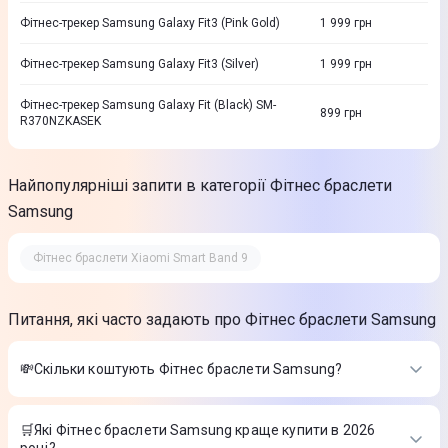
Фітнес-трекер Samsung Galaxy Fit3 (Pink Gold)
1 999
грн
Фітнес-трекер Samsung Galaxy Fit3 (Silver)
1 999
грн
Фітнес-трекер Samsung Galaxy Fit (Black) SM-
899
грн
R370NZKASEK
Найпопулярніші запити в категорії Фітнес браслети
Samsung
Фітнес браслети Xiaomi Smart Band 9
Питання, які часто задають про Фітнес браслети Samsung
💸Скільки коштують Фітнес браслети Samsung?
Вартість товарів в категорії Фітнес браслети Samsung в
інтернет-магазині Цитрус
🛒Які Фітнес браслети Samsung краще купити в 2026