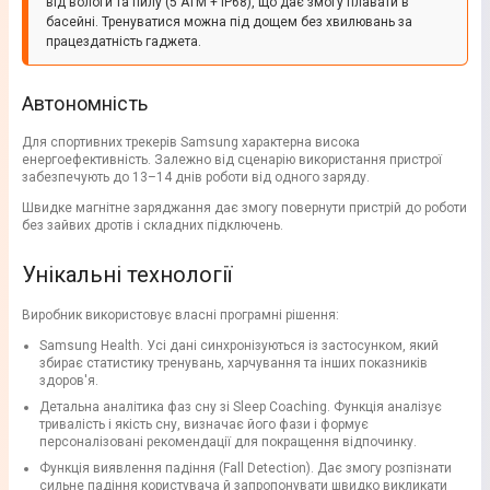
від вологи та пилу (5 ATM + IP68), що дає змогу плавати в
басейні. Тренуватися можна під дощем без хвилювань за
працездатність гаджета.
Автономність
Для спортивних трекерів Samsung характерна висока
енергоефективність. Залежно від сценарію використання пристрої
забезпечують до 13–14 днів роботи від одного заряду.
Швидке магнітне заряджання дає змогу повернути пристрій до роботи
без зайвих дротів і складних підключень.
Унікальні технології
Виробник використовує власні програмні рішення:
Samsung Health. Усі дані синхронізуються із застосунком, який
збирає статистику тренувань, харчування та інших показників
здоров'я.
Детальна аналітика фаз сну зі Sleep Coaching. Функція аналізує
тривалість і якість сну, визначає його фази і формує
персоналізовані рекомендації для покращення відпочинку.
Функція виявлення падіння (Fall Detection). Дає змогу розпізнати
сильне падіння користувача й запропонувати швидко викликати