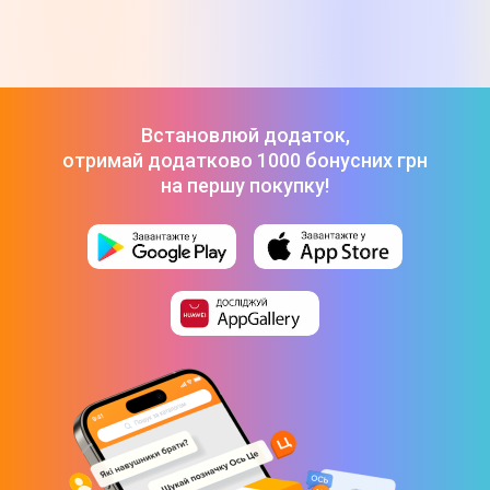
Встановлюй додаток,
отримай додатково 1000 бонусних грн
на першу покупку!