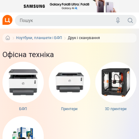
Ноутбуки, планшети і БФП
Друк і сканування
Офісна техніка
БФП
Принтери
3D принтери