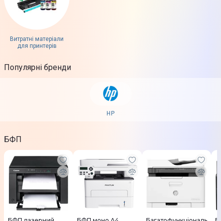
Витратні матеріали
для принтерів
Популярні бренди
HP
БФП
БФП лазерний
БФП моно A4
Багатофункціональ
Б