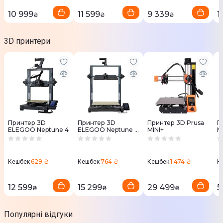
10 999
11 599
9 339
1
₴
₴
₴
3D принтери
Принтер 3D
Принтер 3D
Принтер 3D Prusa
П
ELEGOO Neptune 4
ELEGOO Neptune 4
MINI+
M
Plus
629 ₴
764 ₴
1 474 ₴
Кешбек
Кешбек
Кешбек
К
12 599
15 299
29 499
5
₴
₴
₴
Популярні відгуки