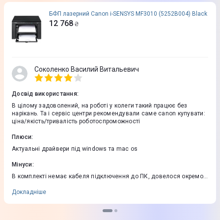
БФП лазерний Canon i-SENSYS MF3010 (5252B004) Black
12 768
₴
Соколенко Василий Витальевич
Досвід використання
:
В цілому задоволений, на роботі у колеги такий працює без
нарікань. Та і сервіс центри рекомендували саме canon купувати:
ціна/якість/тривалість роботоспроможності
Плюси
:
Актуальні драйвери під windows та mac os
Мінуси
:
В комплекті немає кабеля підключення до ПК, довелося окремо
його купувати
Докладніше