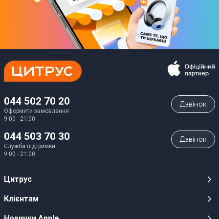
044 502 70 20
Дзвiнок
Оформити замовлення
9:00 - 21:00
044 503 70 30
Дзвiнок
Служба підтримки
9:00 - 21:00
Цитрус
Кар’єра
Клієнтам
Магазини
Публічні оферти
Новинки Apple