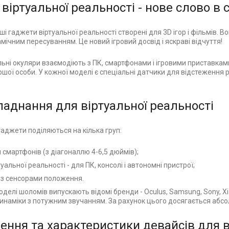
віртуальної реальності - нове слово в с
нші гаджети віртуальної реальності створені для 3D ігор і фільмів.
мічним пересуванням. Це новий ігровий досвід і яскраві відчуття!
льні окуляри взаємодіють з ПК, смартфонами і ігровими приставками
ршої особи. У кожної моделі є спеціальні датчики для відстеження 
ладнання для віртуальної реальності
аджети поділяються на кілька груп:
 смартфонів (з діагоналлю 4-6,5 дюймів);
альної реальності - для ПК, консолі і автономні пристрої;
з сенсорами положення.
оделі шоломів випускають відомі бренди - Oculus, Samsung, Sony, Xi
динаміки з потужним звучанням. За рахунок цього досягається абсо
ння та характеристики девайсів для в