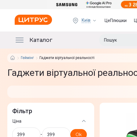
Київ
ЦеПлюшки
Ц
Каталог
Геймінг
Гаджети віртуальної реальності
Гаджети віртуальної реальнос
Фільтр
Ціна
-
Ok