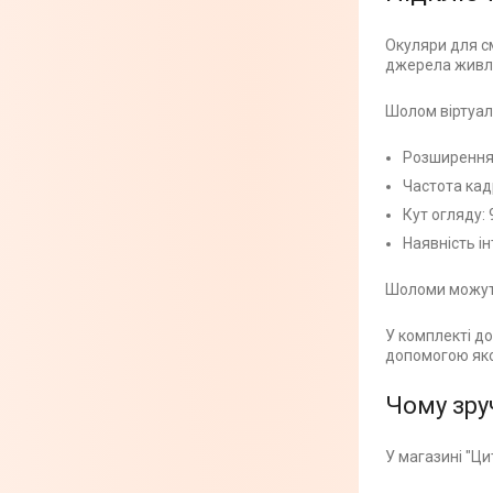
Окуляри для с
джерела живле
Шолом віртуал
Розширення 
Частота кадр
Кут огляду: 
Наявність ін
Шоломи можуть
У комплекті д
допомогою яко
Чому зру
У магазині "Ци