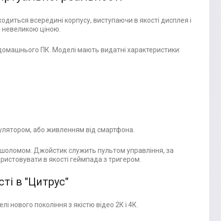
одиться всередині корпусу, виступаючи в якості дисплея і
і невеликою ціною.
 домашнього ПК. Моделі мають видатні характеристики:
улятором, або живленням від смартфона.
м шоломом. Джойстик служить пультом управління, за
истовувати в якості геймпада з тригером.
ті в "Цитрус"
лі нового покоління з якістю відео 2К і 4К.