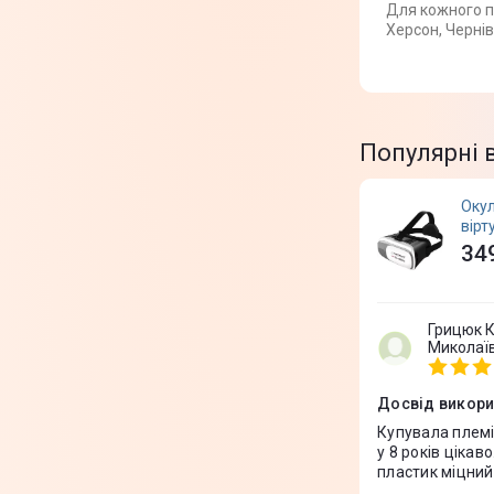
Для кожного по
Херсон, Черні
Популярні 
Оку
вірт
реал
34
ESP
EMV
Грицюк 
Миколаї
Досвід викори
Купувала племі
у 8 років цікаво
пластик міцний,
На відміну від 