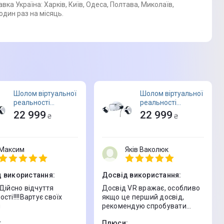
а Україна: Харків, Київ, Одеса, Полтава, Миколаїв,
один раз на місяць.
Шолом віртуальної
Шолом віртуальної
реальності
реальності
PlayStation VR2
PlayStation VR2
22 999
22 999
₴
₴
Максим
Яків Ваколюк
 використання
:
Досвід використання
:
!Дійсно відчуття
Досвід VR вражає, особливо
сті!!!!Вартує своїх
якщо це перший досвід,
й
рекомендую спробувати
100%. Якість картинки
:
Плюси
: