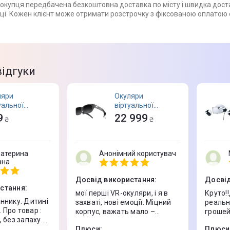
купця передбачена безкоштовна доставка по місту і швидка доставк
вці. Кожен клієнт може отримати розстрочку з фіксованою оплатою 
відгуки
ляри
Окуляри
уальної
віртуальної
ьності
реальності Legion
9
22 999
₴
₴
ERANZA VR
Glasses
300
(GY21M72722)
Катерина
Анонімний користувач
вна
Досвід використання
:
Досвід
стання
:
мої перші VR-окуляри, і я в
Круто!
ннику. Дитині
захваті, нові емоції. Міцний
реально
. Про товар :
корпус, важать мало –
гроше
 без запаху.
сидять комфортно. Картинка
інших
Плюси
:
Плюси