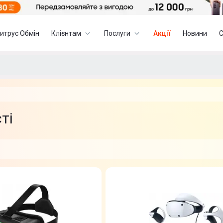
итрус Обмін
Клієнтам
Послуги
Акції
Новини
ті