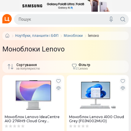
Ноутбуки, планшети і БФП
Моноблоки
lenovo
Моноблоки Lenovo
Сортування
Фільтр
за популярністю
Lenovo
Моноблок Lenovo IdeaCentre
Моноблок Lenovo A100 Cloud
AIO 27IRH9 Cloud Grey
Grey (F0JN002MUO)
(F0HM00FDUO)