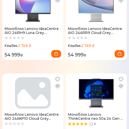
Моноблок Lenovo IdeaCentre
Моноблок Lenovo IdeaCentre
AIO 24IRH9 Luna Grey
AIO 24ARR9 Cloud Grey
(F0HN00Y8UO)
(F0HR00BQUO)
2 749 ₴
2 749 ₴
Кешбек
Кешбек
54 999
54 999
₴
₴
Моноблок Lenovo IdeaCentre
Моноблок Lenovo
AIO 24AKP10 Cloud Grey
ThinkCentre neo 50a 24 Gen 5
(F0JC001BUO)
Luna Grey (12SC000RUI)
4