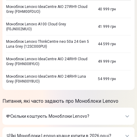
Моноблок Lenovo IdeaCentre AIO 27IRH9 Cloud
40 999
грн
Grey (F0HM00FDUO)
Моноблок Lenovo A100 Cloud Grey
41 999
грн
(F0JN002MUO)
Моноблок Lenovo ThinkCentre neo 50a 24 Gen 5
44 599
грн
Luna Grey (12SC000PUI)
Моноблок Lenovo IdeaCentre AIO 24IRH9 Cloud
49 999
грн
Grey (F0HN008YUO)
Моноблок Lenovo IdeaCentre AIO 24IRH9 Luna
54 999
грн
Grey (F0HN00Y8UO)
Питання, які часто задають про Моноблоки Lenovo
💸Скільки коштують Моноблоки Lenovo?
Вартість товарів в категорії Моноблоки Lenovo в інтернет-
магазині Цитрус
🛒Які Моноблоки Lenovo краще купити в 2026 році?