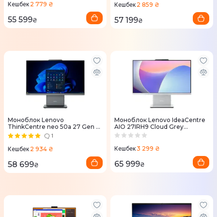
2 779 ₴
Кешбек
2 859 ₴
Кешбек
55 599
57 199
₴
₴
Моноблок Lenovo
Моноблок Lenovo IdeaCentre
ThinkCentre neo 50a 27 Gen 5
AIO 27IRH9 Cloud Grey
Luna Grey (12SA000MUI)
(F0HM00WBUO)
1
3 299 ₴
2 934 ₴
Кешбек
Кешбек
65 999
58 699
₴
₴