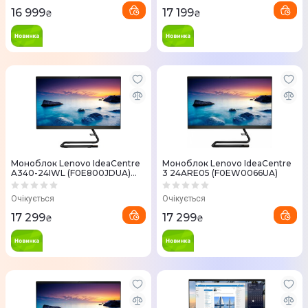
16 999
17 199
₴
₴
Моноблок Lenovo IdeaCentre
Моноблок Lenovo IdeaCentre
A340-24IWL (F0E800JDUA)
3 24ARE05 (F0EW0066UA)
Black
Очікується
Очікується
17 299
17 299
₴
₴