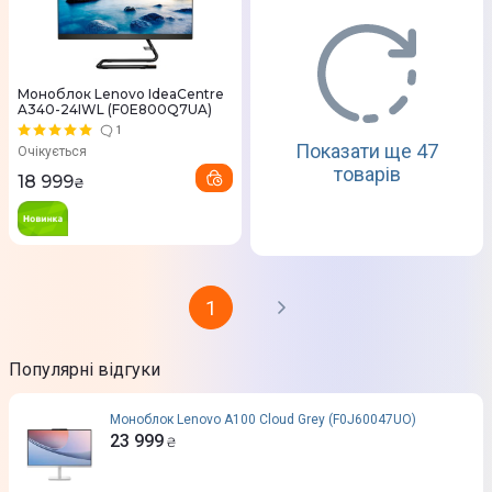
Моноблок Lenovo IdeaCentre
A340-24IWL (F0E800Q7UA)
1
Показати ще 47
Очікується
товарів
18 999
₴
1
Популярні відгуки
Моноблок Lenovo A100 Cloud Grey (F0J60047UO)
23 999
₴