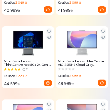
2 049 ₴
2 099 ₴
Кешбек
Кешбек
40 999
41 999
₴
₴
Моноблок Lenovo
Моноблок Lenovo IdeaCentre
ThinkCentre neo 50a 24 Gen 5
AIO 24IRH9 Cloud Grey
Luna Grey (12SC000PUI)
(F0HN008YUO)
2
2 499 ₴
2 229 ₴
Кешбек
Кешбек
49 999
44 599
₴
₴