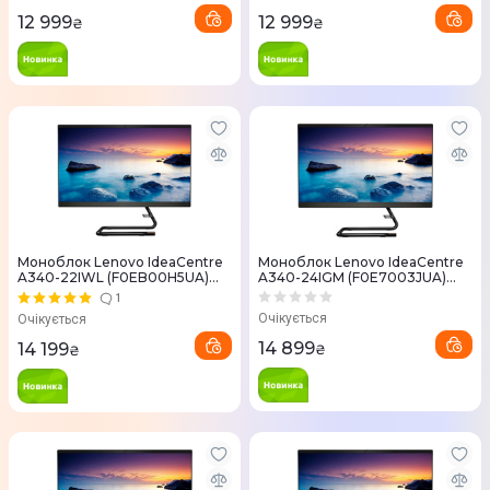
12 999
12 999
₴
₴
Моноблок Lenovo IdeaCentre
Моноблок Lenovo IdeaCentre
A340-22IWL (F0EB00H5UA)
A340-24IGM (F0E7003JUA)
Black
Black
1
Очікується
Очікується
14 899
14 199
₴
₴