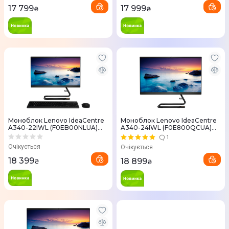
17 799
17 999
₴
₴
Моноблок Lenovo IdeaCentre
Моноблок Lenovo IdeaCentre
A340-22IWL (F0EB00NLUA)
A340-24IWL (F0E800QCUA)
Black
Black
1
Очікується
Очікується
18 399
18 899
₴
₴