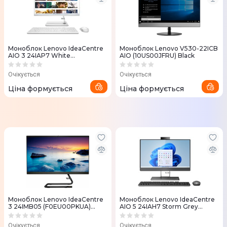
Моноблок Lenovo IdeaCentre
Моноблок Lenovo V530-22ICB
AIO 3 24IAP7 White
AIO (10US00JFRU) Black
(F0GH01G4RK)
Очікується
Очікується
Ціна формується
Ціна формується
Моноблок Lenovo IdeaCentre
Моноблок Lenovo IdeaCentre
3 24IMB05 (F0EU00PKUA)
AIO 5 24IAH7 Storm Grey
Business Black
(F0GR009HUA)
Очікується
Очікується